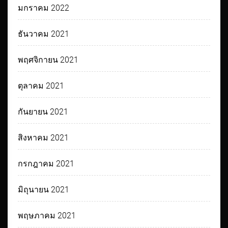
มกราคม 2022
ธันวาคม 2021
พฤศจิกายน 2021
ตุลาคม 2021
กันยายน 2021
สิงหาคม 2021
กรกฎาคม 2021
มิถุนายน 2021
พฤษภาคม 2021