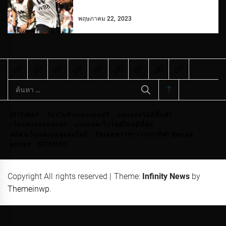
พฤษภาคม 22, 2023
ค้นหา
สำหรับ:
SITEMAP
โปรโมชั่นแทงบอลฟรี
แทงบอลไม่มีขั้นต่ำ
เว็บแทงบอลแนะนำ
แทงบอลเว็บไซต์ไหนดีที่สุด
สมัครเว็บแทงบอลออนไลน์
อัพเดทข่าวสารวงการกีฬาฟุตบอล
ผลบอล
SITEMAP
Copyright All rights reserved
|
Theme:
Infinity News
by
Themeinwp
.