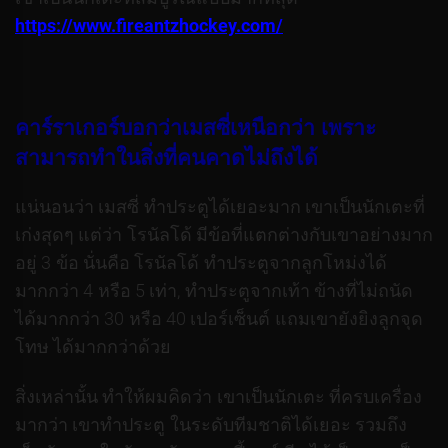
https://www.fireantzhockey.com/
คาร์ราเกอร์บอกว่าเมสซี่เหนือกว่า เพราะ
สามารถทำในสิ่งที่คนคาดไม่ถึงได้
แน่นอนว่า เมสซี่ ทำประตูได้เยอะมาก เขาเป็นนักเตะที่
เก่งสุดๆ แต่ว่า โรนัลโด้ มีข้อที่แตกต่างกับเขาอย่างมาก
อยู่
3
ข้อ นั่นคือ โรนัลโด้ ทำประตูจากลูกโหม่งได้
มากกว่า
4
หรือ
5
เท่า
,
ทำประตูจากเท้า ข้างที่ไม่ถนัด
ได้มากกว่า
30
หรือ
40
เปอร์เซ็นต์ แถมเขายังยิงลูกจุด
โทษ ได้มากกว่าด้วย
สิ่งเหล่านั้น ทำให้ผมคิดว่า เขาเป็นนักเตะ ที่ครบเครื่อง
มากว่า เขาทำประตู ในระดับทีมชาติได้เยอะ รวมถึง