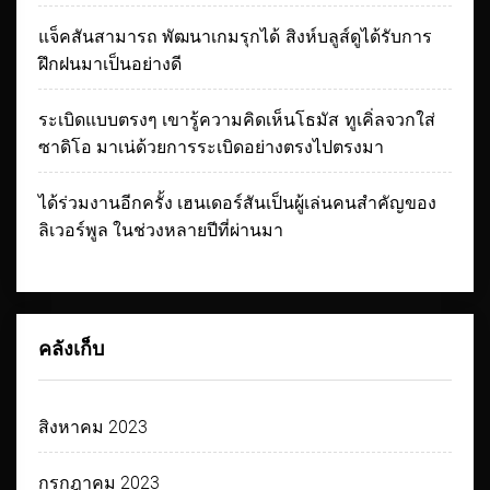
แจ็คสันสามารถ พัฒนาเกมรุกได้ สิงห์บลูส์ดูได้รับการ
ฝึกฝนมาเป็นอย่างดี
ระเบิดแบบตรงๆ เขารู้ความคิดเห็นโธมัส ทูเคิ่ลจวกใส่
ซาดิโอ มาเน่ด้วยการระเบิดอย่างตรงไปตรงมา
ได้ร่วมงานอีกครั้ง เฮนเดอร์สันเป็นผู้เล่นคนสำคัญของ
ลิเวอร์พูล ในช่วงหลายปีที่ผ่านมา
คลังเก็บ
สิงหาคม 2023
กรกฎาคม 2023