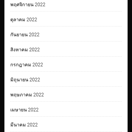
พฤศจิกายน 2022
ตุลาคม 2022
กันยายน 2022
สิงหาคม 2022
กรกฎาคม 2022
มิถุนายน 2022
พฤษภาคม 2022
เมษายน 2022
มีนาคม 2022