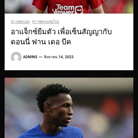
ข่าวฟุตบอล
ข่าวฟุตบอลยุโรป
อาแจ็กซ์ยืมตัว เพื่อเซ็นสัญญากับ
ดอนนี่ ฟาน เดอ บีค
ADMINS
สิงหาคม 14, 2023