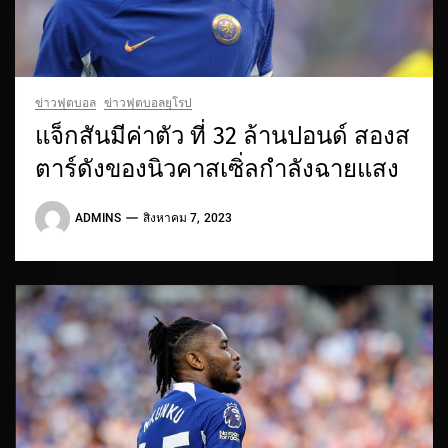
ข่าวฟุตบอล
ข่าวฟุตบอลยุโรป
แจ็กสันมีค่าตัว ที่ 32 ล้านปอนด์ สองส
ตาร์ดังของนิวคาสเซิ่ลกำลังฉายแสง
ADMINS
สิงหาคม 7, 2023