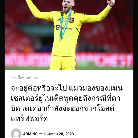
ข่าวซื้อขายนักเตะ
จะอยู่ต่อหรือจะไป แมวมองของแมน
เชสเตอร์ยูไนเต็ดพูดคุยถึงกรณีที่ดา
บิด เดเคอากำลังจะออกจากโอลด์
แทร็ฟฟอร์ด
ADMINS
มิถุนายน 28, 2023