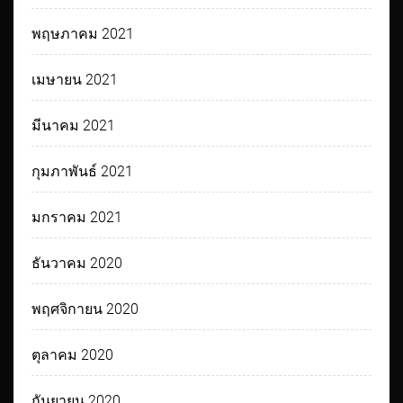
พฤษภาคม 2021
เมษายน 2021
มีนาคม 2021
กุมภาพันธ์ 2021
มกราคม 2021
ธันวาคม 2020
พฤศจิกายน 2020
ตุลาคม 2020
กันยายน 2020