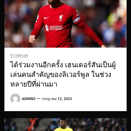
ข่าวฟุตบอล
ได้ร่วมงานอีกครั้ง เฮนเดอร์สันเป็นผู้
เล่นคนสำคัญของลิเวอร์พูล ในช่วง
หลายปีที่ผ่านมา
ADMINS
กรกฎาคม 12, 2023