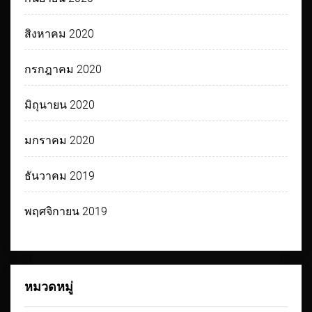
สิงหาคม 2020
กรกฎาคม 2020
มิถุนายน 2020
มกราคม 2020
ธันวาคม 2019
พฤศจิกายน 2019
หมวดหมู่