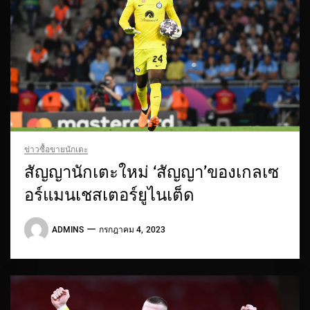
ข่าวซื้อขายนักเตะ
สัญญานักเตะใหม่ ‘สัญญา’ของเกลเซ
อร์แมนเชสเตอร์ยูไนเต็ด
ADMINS
กรกฎาคม 4, 2023