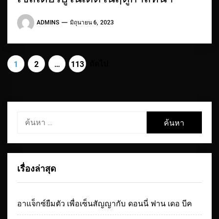
ADMINS
มิถุนายน 6, 2023
Posts
ถัดไป
1
2
…
113
pagination
ค้นหา
สำหรับ:
เรื่องล่าสุด
อาแจ็กซ์ยืมตัว เพื่อเซ็นสัญญากับ ดอนนี่ ฟาน เดอ บีค