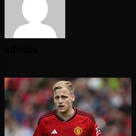
admins