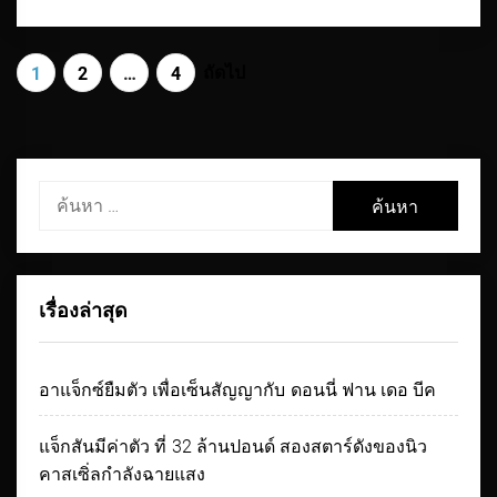
Posts
ถัดไป
1
2
…
4
pagination
ค้นหา
สำหรับ:
เรื่องล่าสุด
อาแจ็กซ์ยืมตัว เพื่อเซ็นสัญญากับ ดอนนี่ ฟาน เดอ บีค
แจ็กสันมีค่าตัว ที่ 32 ล้านปอนด์ สองสตาร์ดังของนิว
คาสเซิ่ลกำลังฉายแสง