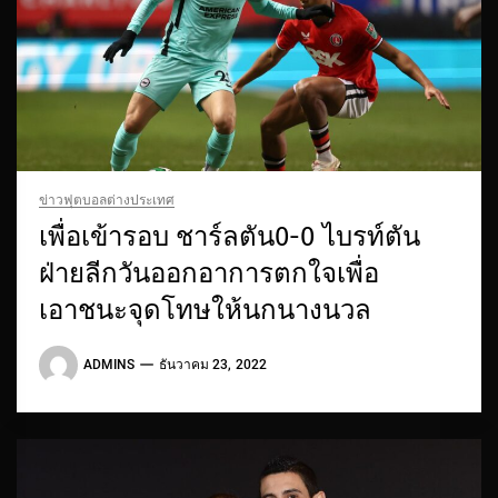
ข่าวฟุตบอลต่างประเทศ
เพื่อเข้ารอบ ชาร์ลตัน0-0 ไบรท์ตัน
ฝ่ายลีกวันออกอาการตกใจเพื่อ
เอาชนะจุดโทษให้นกนางนวล
ADMINS
ธันวาคม 23, 2022