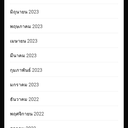
มิถุนายน 2023
พฤษภาคม 2023
เมษายน 2023
มีนาคม 2023
กุมภาพันธ์ 2023
มกราคม 2023
ธันวาคม 2022
พฤศจิกายน 2022