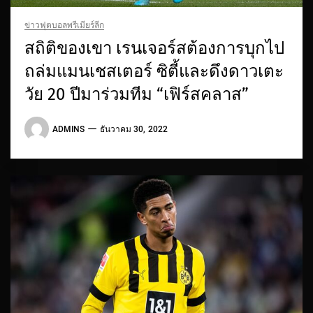
ข่าวฟุตบอลพรีเมียร์ลีก
สถิติของเขา เรนเจอร์สต้องการบุกไป
ถล่มแมนเชสเตอร์ ซิตี้และดึงดาวเตะ
วัย 20 ปีมาร่วมทีม “เฟิร์สคลาส”
ADMINS
ธันวาคม 30, 2022