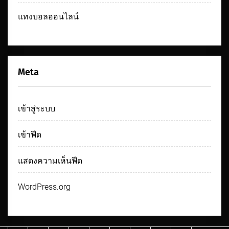
แทงบอลออนไลน์
Meta
เข้าสู่ระบบ
เข้าฟีด
แสดงความเห็นฟีด
WordPress.org