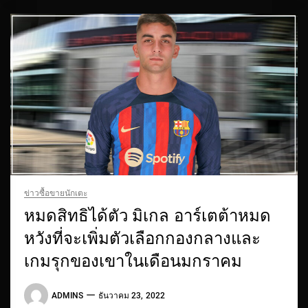
ข่าวซื้อขายนักเตะ
หมดสิทธิได้ตัว มิเกล อาร์เตต้าหมด
หวังที่จะเพิ่มตัวเลือกกองกลางและ
เกมรุกของเขาในเดือนมกราคม
ADMINS
ธันวาคม 23, 2022