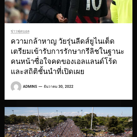
ข่าวฟุตบอล
ความกล้าหาญ วัยรุ่นลีดส์ยูไนเต็ด
เตรียมเข้ารับการรักษากรีลิชในฐานะ
คนหน้าซื่อใจคดของเอลแลนด์โร้ด
และสถิติชั้นนําที่เปิดเผย
ADMINS
ธันวาคม 30, 2022