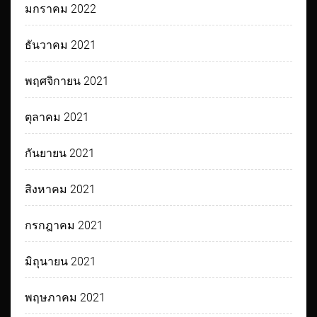
มกราคม 2022
ธันวาคม 2021
พฤศจิกายน 2021
ตุลาคม 2021
กันยายน 2021
สิงหาคม 2021
กรกฎาคม 2021
มิถุนายน 2021
พฤษภาคม 2021