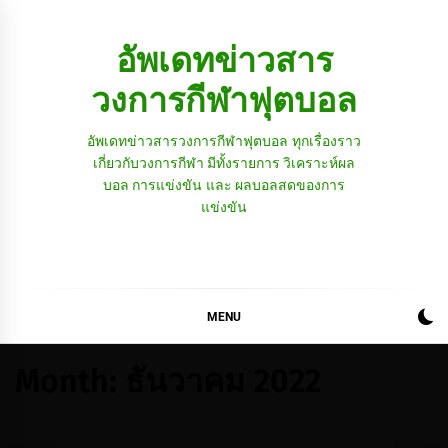
Skip
to
อัพเดทข่าวสาร
content
วงการกีฬาฟุตบอล
อัพเดทข่าวสารวงการกีฬาฟุตบอล ทุกเรื่องราว
เกี่ยวกับวงการกีฬา มีทั้งรายการ วิเคราะห์ผล
บอล การแข่งขัน และ ผลบอลสดของการ
แข่งขัน
MENU
Month:
ธันวาคม 2022