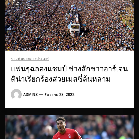
ข่าวฟุตบอลต่างประเทศ
แฟนๆฉลองแชมป์ ช่างสักชาวอาร์เจน
ติน่าเรียกร้องส่วยเมสซี่ล้นหลาม
ADMINS
ธันวาคม 23, 2022