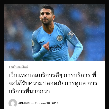
คาสิโนออนไลน์
เว็บแทงบอลบริการดีๆ การบริการ ที่
จะได้รับความปลอดภัยการดูแล การ
บริการที่มากกว่า
ADMINS
ธันวาคม 28, 2019