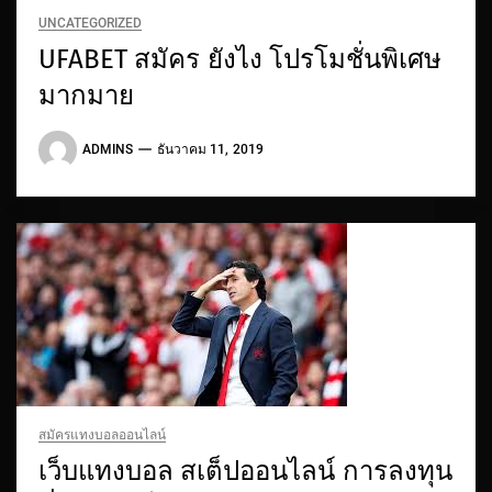
UNCATEGORIZED
UFABET สมัคร ยังไง โปรโมชั่นพิเศษ
มากมาย
ADMINS
ธันวาคม 11, 2019
สมัครแทงบอลออนไลน์
เว็บแทงบอล สเต็ปออนไลน์ การลงทุน