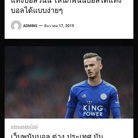
แทงบอลวันนี้ ให้นักพนันบอลได้แทง
บอลได้แบบง่ายๆ
ADMINS
ธันวาคม 17, 2019
แทงบอลออนไลน์
เว็บพนันบอล ต่าง ประเทศ มัน