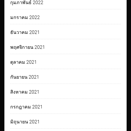
กุมภาพันธ์ 2022
มกราคม 2022
ธันวาคม 2021
พฤศจิกายน 2021
ตุลาคม 2021
กันยายน 2021
สิงหาคม 2021
กรกฎาคม 2021
มิถุนายน 2021