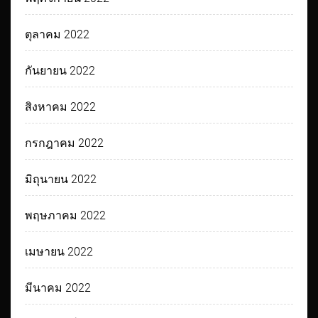
ตุลาคม 2022
กันยายน 2022
สิงหาคม 2022
กรกฎาคม 2022
มิถุนายน 2022
พฤษภาคม 2022
เมษายน 2022
มีนาคม 2022