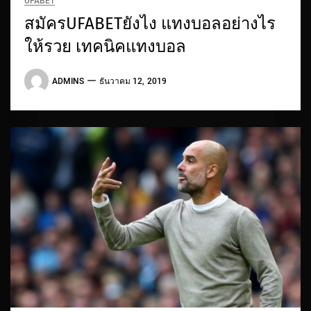
UFABET
สมัครUFABETยังไง แทงบอลอย่างไร
ให้รวย เทคนิคแทงบอล
ADMINS
ธันวาคม 12, 2019