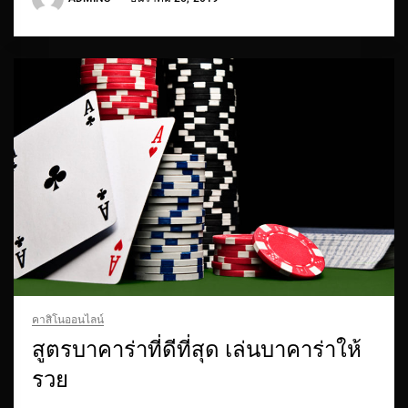
คาสิโนออนไลน์
สูตรบาคาร่าที่ดีที่สุด เล่นบาคาร่าให้
รวย