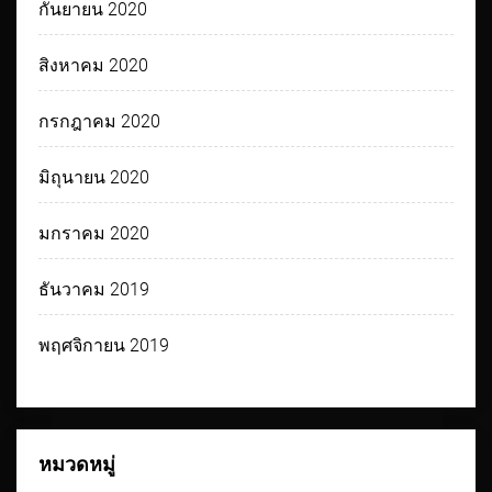
กันยายน 2020
สิงหาคม 2020
กรกฎาคม 2020
มิถุนายน 2020
มกราคม 2020
ธันวาคม 2019
พฤศจิกายน 2019
หมวดหมู่