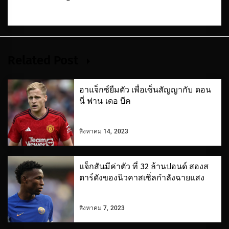
Related Post
อาแจ็กซ์ยืมตัว เพื่อเซ็นสัญญากับ ดอน
นี่ ฟาน เดอ บีค
สิงหาคม 14, 2023
แจ็กสันมีค่าตัว ที่ 32 ล้านปอนด์ สองส
ตาร์ดังของนิวคาสเซิ่ลกำลังฉายแสง
สิงหาคม 7, 2023