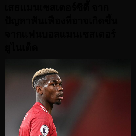
เสธแมนเชสเตอร์ซิตี้ จาก
ปัญหาฟันเฟืองที่อาจเกิดขึ้น
จากแฟนบอลแมนเชสเตอร์
ยูไนเต็ด