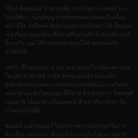
ได้แก่ ท็อตแน่ม, นิวคาสเซิล, เวสต์แฮม, เลสเตอร์ และ
ไบรท์ตัน – ก่อนสัญญาเวสต์บรอมจะหมดลงในเดือน
หน้า ธีโอ วัลค็อตต์ จับตามองการเปลี่ยนมาใช้ เอ็มแอล
เอส กับเซาแธมป์ตันเพื่อย้ายทีมผ่านศึกในช่วงซัมเมอร์
นี้ แกเร็ธ เบล ได้รับการสนับสนุนให้ย้ายมาเล่นกับ
คาร์ดิฟฟ์
เพราะ ‘ติ๊กทุกกล่อง’ ตามรายงานของโรเบิร์ต เพจ นาย
ใหญ่ทีมชาติเวลส์ ราล์ฟ ฮาเซนฮุทเทิล ยังคงเป็น
ศูนย์กลางของแผนการของเซาแธมป์ตันแม้ว่าสโมสร
จะตกต่ําลงเมื่อไม่นานมานี้ก็ตาม มีรายงานว่า วินเซนต์
กอมปานี ได้ออกมาเป็นกองหน้าตัวเป้าที่จะเข้ามารับ
งานคุมเบิร์นลี่ย์
ฟลอยด์ เมย์เวทเธอร์ ได้ประกาศการบิดล่าสุดในการ
คัมแบ็กมวยของเขาซึ่งถูกย้ายจากดูไบไปยังอาบูดาบี