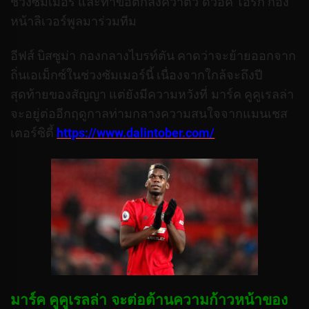
ช่วงซัมเมอร์ และทําข้อตกลงคว้าตัว ดิว็อค โอริกี กอง
หน้าลิเวอร์พูลมาร่วมทีม
อีฟส์ บิสซูม่า กองกลางไบรท์ตัน คาดว่าจะย้ายออกจาก
ถิ่นเอเม็กซ์ในช่วงซัมเมอร์นี้ เนื่องจากใกล้จะถึงปี
สุดท้ายของสัญญา แต่ยังมีความหวังที่ มาร์ค คูคูเรลล่า
จะอยู่ต่ออีกฤดูกาลท่ามกลางความสนใจจากแมนเชส
เตอร์ซิตี้
https://www.dalintober.com/
มาร์ค คูคูเรลล่า จะต่อต้านความก้าวหน้าของ