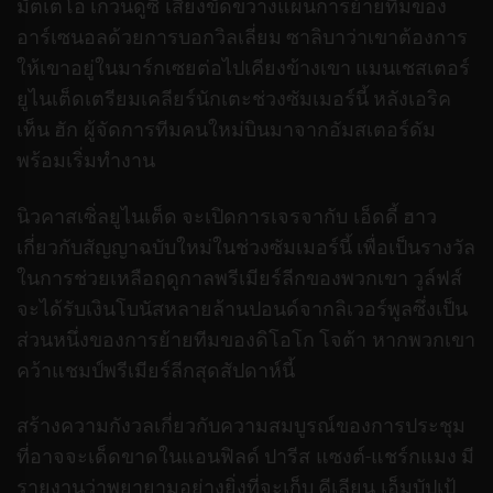
มัตเตโอ เกวนดูซี่ เสี่ยงขัดขวางแผนการย้ายทีมของ
อาร์เซนอลด้วยการบอกวิลเลี่ยม ซาลิบาว่าเขาต้องการ
ให้เขาอยู่ในมาร์กเซยต่อไปเคียงข้างเขา แมนเชสเตอร์
ยูไนเต็ดเตรียมเคลียร์นักเตะช่วงซัมเมอร์นี้ หลังเอริค
เท็น ฮัก ผู้จัดการทีมคนใหม่บินมาจากอัมสเตอร์ดัม
พร้อมเริ่มทํางาน
นิวคาสเซิ่ลยูไนเต็ด จะเปิดการเจรจากับ เอ็ดดี้ ฮาว
เกี่ยวกับสัญญาฉบับใหม่ในช่วงซัมเมอร์นี้ เพื่อเป็นรางวัล
ในการช่วยเหลือฤดูกาลพรีเมียร์ลีกของพวกเขา วูล์ฟส์
จะได้รับเงินโบนัสหลายล้านปอนด์จากลิเวอร์พูลซึ่งเป็น
ส่วนหนึ่งของการย้ายทีมของดิโอโก โจต้า หากพวกเขา
คว้าแชมป์พรีเมียร์ลีกสุดสัปดาห์นี้
สร้างความกังวลเกี่ยวกับความสมบูรณ์ของการประชุม
ที่อาจจะเด็ดขาดในแอนฟิลด์ ปารีส แซงต์-แชร์กแมง มี
รายงานว่าพยายามอย่างยิ่งที่จะเก็บ คีเลียน เอ็มบัปเป้