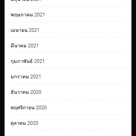
พฤษภาคม 2021
เมษายน 2021
มีนาคม 2021
กุมภาพันธ์ 2021
มกราคม 2021
ธันวาคม 2020
พฤศจิกายน 2020
ตุลาคม 2020