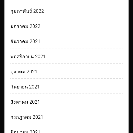
กุมภาพันธ์ 2022
มกราคม 2022
ธันวาคม 2021
พฤศจิกายน 2021
ตุลาคม 2021
กันยายน 2021
สิงหาคม 2021
กรกฎาคม 2021
มิถุนายน 2021