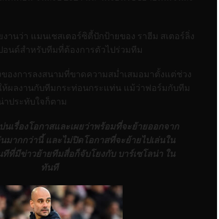
ยงานว่า แมนเชสเตอร์ซิตี้ปักป้ายของ ราฮีม สเตอร์ลิ่ง
นปอนด์สำหรับทีมที่ต้องการตัวไปร่วมทีม
ื่องของการลงสนามที่ขาดความสม่ำเสมอมาตั้งแต่ช่วง
ให้ผลงานกับทีมกระท่อนกระแท่น แม้ว่าฟอร์มกับทีม
น่าประทับใจก็ตาม
อกบ่นเรื่องโอกาสและเผยว่าพร้อมที่จะย้ายออกจาก
่นมากกว่านี้ และไม่ปิดโอกาสที่จะย้ายไปเล่นใน
ที่มีข่าวย้ายทีมสื่อก็จับโยงกับ บาร์เซโลน่า ใน
ทันที