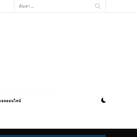
ค้นหา
สำหรับ:
บอลออนไลน์