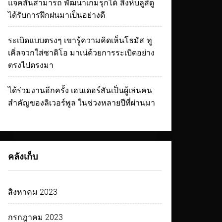
แจ็คสันสามารถ พัฒนาเกมรุกได้ สิงห์บลูส์ดู
ได้รับการฝึกฝนมาเป็นอย่างดี
ระเบิดแบบตรงๆ เขารู้ความคิดเห็นโธมัส ทู
เคิ่ลจวกใส่ซาดิโอ มาเน่ด้วยการระเบิดอย่าง
ตรงไปตรงมา
ได้ร่วมงานอีกครั้ง เฮนเดอร์สันเป็นผู้เล่นคน
สำคัญของลิเวอร์พูล ในช่วงหลายปีที่ผ่านมา
คลังเก็บ
สิงหาคม 2023
กรกฎาคม 2023