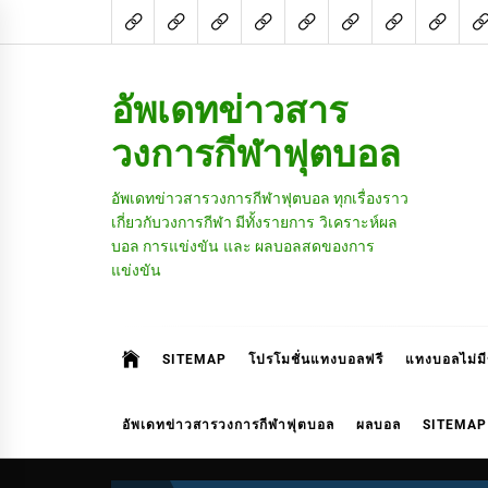
Skip
to
content
อัพเดทข่าวสาร
วงการกีฬาฟุตบอล
อัพเดทข่าวสารวงการกีฬาฟุตบอล ทุกเรื่องราว
เกี่ยวกับวงการกีฬา มีทั้งรายการ วิเคราะห์ผล
บอล การแข่งขัน และ ผลบอลสดของการ
แข่งขัน
SITEMAP
โปรโมชั่นแทงบอลฟรี
แทงบอลไม่มีข
อัพเดทข่าวสารวงการกีฬาฟุตบอล
ผลบอล
SITEMAP