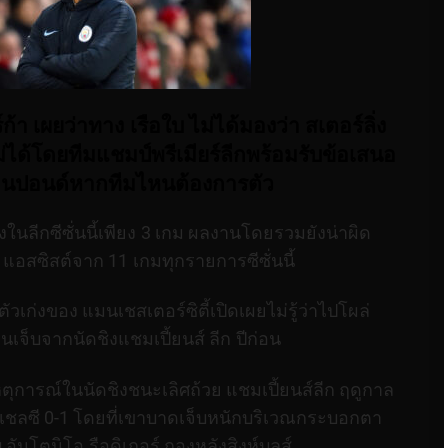
า เผยว่าทาง เรือใบ ไม่ได้มองว่า สเตอร์ลิ่ง
ม่ได้โดยทีมแชมป์พรีเมียร์ลีกพร้อมรับข้อเสนอ
ล้านปอนด์หากทีมไหนต้องการตัว
ริงในลีกซีซั่นนี้เพียง 3 เกม ผลงานโดยรวมยังน่าผิด
1 แอสซิสต์จาก 11 เกมทุกรายการซีซั่นนี้
วเก่งของ แมนเชสเตอร์ซิตี้เปิดเผยไม่รู้ว่าไปโผล่
จ็บจากนัดชิงแชมเปี้ยนส์ ลีก ปีก่อน
หตุการณ์ในนัดชิงชนะเลิศถ้วย แชมเปี้ยนส์ลีก ฤดูกาล
ต่อ เชลซี 0-1 โดยที่เขาบาดเจ็บหนักบริเวณกระบอกตา
ันโตนิโอ รือดิเกอร์ กองหลังสิงห์บลูส์