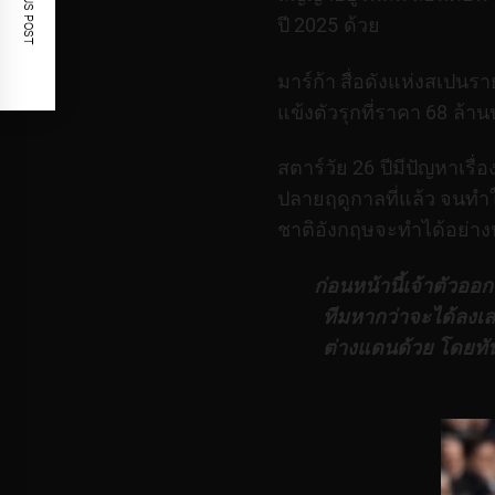
PREVIOUS POST
ปี 2025 ด้วย
มาร์ก้า สื่อดังแห่งสเปนรา
แข้งตัวรุกที่ราคา 68 ล้า
สตาร์วัย 26 ปีมีปัญหาเร
ปลายฤดูกาลที่แล้ว จนทำ
ชาติอังกฤษจะทำได้อย่าง
ก่อนหน้านี้เจ้าตัวอ
ทีมหากว่าจะได้ลงเล
ต่างแดนด้วย โดยทันที