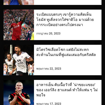
ระเบิดแบบตรงๆ เขารู้ความคิดเห็น
โธมัส ทูเคิ่ลจวกใส่ซาดิโอ มาเน่ด้วย
การระเบิดอย่างตรงไปตรงมา
กรกฎาคม 20, 2023
มิโตรวิชเลือดโชก แต่ยังไม่สะทก
สะท้านในเกมที่ฟูแล่มเสมอกับคริสตัล
พฤษภาคม 22, 2023
อาหารเย็น ตับเนื้อวัวที่ ‘น่าขยะแขยง’
ของ เออร์ลิง ฮาแลนด์ ทำให้แฟน ๆ ไม่
พอใจ
พฤษภาคม 17, 2023