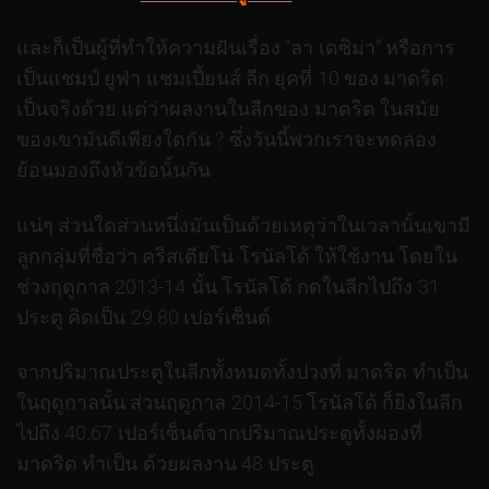
และก็เป็นผู้ที่ทำให้ความฝันเรื่อง “ลา เดซิม่า” หรือการ
เป็นแชมป์ ยูฟ่า แชมเปี้ยนส์ ลีก ยุคที่ 10 ของ มาดริด
เป็นจริงด้วย แต่ว่าผลงานในลีกของ มาดริด ในสมัย
ของเขามันดีเพียงใดกัน ? ซึ่งวันนี้พวกเราจะทดลอง
ย้อนมองถึงหัวข้อนั้นกัน
แน่ๆ ส่วนใดส่วนหนึ่งมันเป็นด้วยเหตุว่าในเวลานั้นเขามี
ลูกกลุ่มที่ชื่อว่า คริสเตียโน่ โรนัลโด้ ให้ใช้งาน โดยใน
ช่วงฤดูกาล 2013-14 นั้น โรนัลโด้ กดในลีกไปถึง 31
ประตู คิดเป็น 29.80 เปอร์เซ็นต์
จากปริมาณประตูในลีกทั้งหมดทั้งปวงที่ มาดริด ทำเป็น
ในฤดูกาลนั้น ส่วนฤดูกาล 2014-15 โรนัลโด้ ก็ยิงในลีก
ไปถึง 40.67 เปอร์เซ็นต์จากปริมาณประตูทั้งผองที่
มาดริด ทำเป็น ด้วยผลงาน 48 ประตู