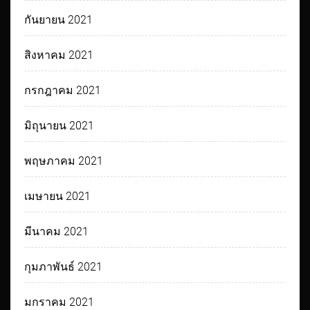
กันยายน 2021
สิงหาคม 2021
กรกฎาคม 2021
มิถุนายน 2021
พฤษภาคม 2021
เมษายน 2021
มีนาคม 2021
กุมภาพันธ์ 2021
มกราคม 2021