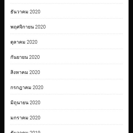
ธันวาคม 2020
พฤศจิกายน 2020
ตุลาคม 2020
กันยายน 2020
สิงหาคม 2020
กรกฎาคม 2020
มิถุนายน 2020
มกราคม 2020
ธันวาคม 2019