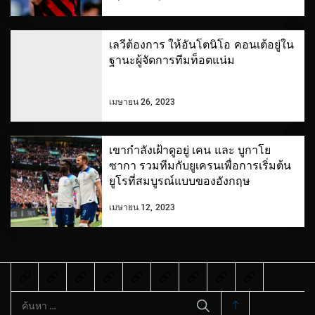
เลวีต้องการ ให้อันโตนิโอ คอนเต้อยู่ใน
ฐานะผู้จัดการทีมท็อตแน่ม
เมษายน 26, 2023
เขากำลังเฝ้าดูอยู่ เคน และ บูกาโย
ซากา รวมทีมกับยูเครนเพื่อการเริ่มต้น
ยูโรที่สมบูรณ์แบบของอังกฤษ
เมษายน 12, 2023
ค้นหา