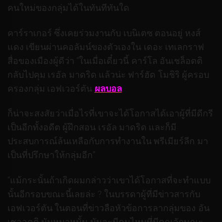
คนใหม่ของกลุ่มได้ในทันทีทันใด
คาร์ราเกอร์ ซึ่งเคยร่วมงานกับ เบนิเตซ ตอนอยู่ หงส์
แดง เขียนผ่านคอลัมน์ของตัวเองใน เดอะ เทเลกราฟ
สื่อของเมืองผู้ดีว่า “ในเมื่อเดี๋ยวนี้ คาร์โล อันเชล็อตติ
กลับไปคุม เรอัล มาดริด แล้วน่ะ ฟาร์ฮัด โมชิริ ผู้ครอบ
ครองกลุ่ม เอฟเวอร์ตัน
ผลบอล
ก็น่าจะสงสัยว่าเมื่อไรที่เขาจะได้โอกาสได้เอาผู้ที่มีดีกรี
เป็นอีกทั้งอดีต ผู้ฝึกสอน เรอัล มาดริด และก็มี
ประสบการณ์ล้นเหลือกับการทำงานใน พรีเมียร์ลีก มา
เป็นที่ปรึกษาให้กลุ่มอีก”
“แม้กระนั้นถ้าเกิดผมกล่าวว่าเขาได้โอกาสที่จะทำแบบ
นั้นอีกรอบขณะนี้เลยล่ะ ? ในบรรดาผู้ที่มีข่าวสารกับ
เอฟเวอร์ตัน ในตอนที่ข่าวลือหัวข้อการลากลุ่มของ อัน
เชลอตติ มันหนาหูนั้น มันจะมีคนไหนที่มีคุณลักษณะ