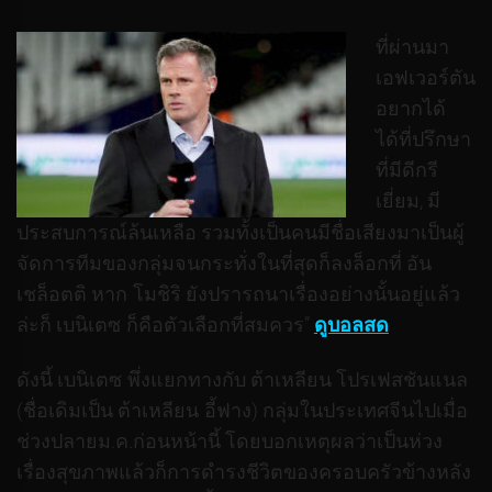
ที่ผ่านมา
เอฟเวอร์ตัน
อยากได้
ได้ที่ปรึกษา
ที่มีดีกรี
เยี่ยม, มี
ประสบการณ์ล้นเหลือ รวมทั้งเป็นคนมีชื่อเสียงมาเป็นผู้
จัดการทีมของกลุ่มจนกระทั่งในที่สุดก็ลงล็อกที่ อัน
เชล็อตติ หาก โมชิริ ยังปรารถนาเรื่องอย่างนั้นอยู่แล้ว
ล่ะก็ เบนิเตซ ก็คือตัวเลือกที่สมควร”
ดูบอลสด
ดังนี้ เบนิเตซ พึ่งแยกทางกับ ต้าเหลียน โปรเฟสชันแนล
(ชื่อเดิมเป็น ต้าเหลียน อี้ฟาง) กลุ่มในประเทศจีนไปเมื่อ
ช่วงปลายม.ค.ก่อนหน้านี้ โดยบอกเหตุผลว่าเป็นห่วง
เรื่องสุขภาพแล้วก็การดำรงชีวิตของครอบครัวข้างหลัง