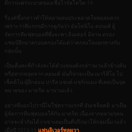
มีการแพร่ระบาดของเชื้อไวรัสโควิด-19
รื่องดัขี้งกล่าวทำให้หลายคนประหลาดใจพอสมควร
เพราะว่าทีแรกๆมีการดูกันว่า อันโตนิโอ คอนเต้ ผู้
จัดการทีมฟุตบอลที่พึ่งจะพา อินเตอร์ มิลาน ครอง
แชมป์ลีกมาครอบครองได้แต่ว่าตกลงใจแยกทางกับ
กลุ่มนั้น
เป็นเต็งคะที่กำลังจะได้ตำแหน่งดังกล่าวมาแล้วข้างต้น
หรือหากหลุดจาก คอนเต้ มันก็น่าจะเป็น เมาริสิโอ โป
เช็ตติโน่ ผู้ฝึกสอน ปารีส แซงต์-แชร์กแมง ที่เคยเป็นจุด
หมายของ มาดริด มานานแล้ว
อย่างที่บอกไปว่านี่ไม่ใช่คราวแรกที่ อันเชล็อตติ มาเป็น
ผู้จัดการทีมฟุตบอลให้กับ มาดริด เนื่องจากหลายๆคน
อาจจะจำกันได้ว่าเขาเคยเป็นที่ปรึกษาให้กลุ่มนี้มาแล้ว
เมื่อปี 2013-15
แฟนลิเวอร์พูลผวา