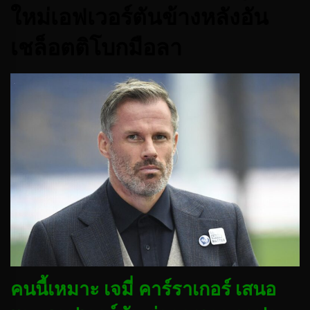
ใหม่เอฟเวอร์ตันข้างหลังอัน
เชล็อตติโบกมือลา
คนนี้เหมาะ เจมี่ คาร์ราเกอร์ เสนอ