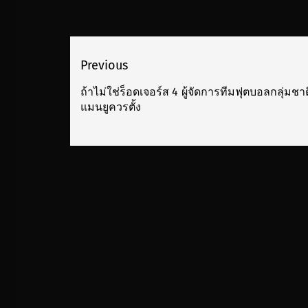
เมนู
Previous
นำทาง
ถ้าไม่ใช่ร็อดเจอร์ส 4 ผู้จัดการทีมฟุตบอลกลุ่มชาติ
Previous
แมนยูควรตั้ง
เรื่อง
post: