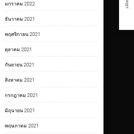
NEXT POST
มกราคม 2022
ธันวาคม 2021
พฤศจิกายน 2021
ตุลาคม 2021
กันยายน 2021
สิงหาคม 2021
กรกฎาคม 2021
มิถุนายน 2021
พฤษภาคม 2021