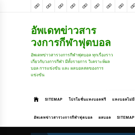
Skip
to
content
อัพเดทข่าวสาร
วงการกีฬาฟุตบอล
อัพเดทข่าวสารวงการกีฬาฟุตบอล ทุกเรื่องราว
เกี่ยวกับวงการกีฬา มีทั้งรายการ วิเคราะห์ผล
บอล การแข่งขัน และ ผลบอลสดของการ
แข่งขัน
SITEMAP
โปรโมชั่นแทงบอลฟรี
แทงบอลไม่มีข
อัพเดทข่าวสารวงการกีฬาฟุตบอล
ผลบอล
SITEMAP