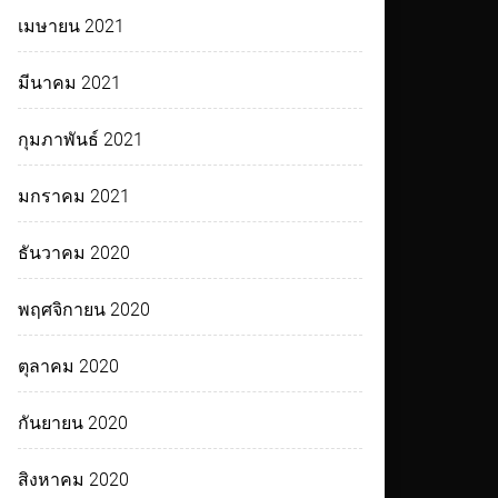
เมษายน 2021
มีนาคม 2021
กุมภาพันธ์ 2021
มกราคม 2021
ธันวาคม 2020
พฤศจิกายน 2020
ตุลาคม 2020
กันยายน 2020
สิงหาคม 2020