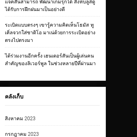
แจ็คสันสามารถ พัฒนาเกมรุกได้ สิงห์บลูส์ดู
ได้รับการฝึกฝนมาเป็นอย่างดี
ระเบิดแบบตรงๆ เขารู้ความคิดเห็นโธมัส ทู
เคิ่ลจวกใส่ซาดิโอ มาเน่ด้วยการระเบิดอย่าง
ตรงไปตรงมา
ได้ร่วมงานอีกครั้ง เฮนเดอร์สันเป็นผู้เล่นคน
สำคัญของลิเวอร์พูล ในช่วงหลายปีที่ผ่านมา
คลังเก็บ
สิงหาคม 2023
กรกฎาคม 2023