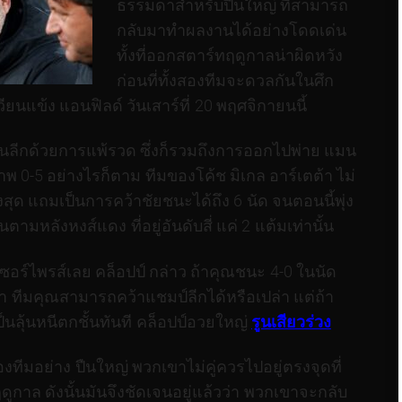
ธรรมดาสำหรับปืนใหญ่ ที่สามารถ
กลับมาทำผลงานได้อย่างโดดเด่น
ทั้งที่ออกสตาร์ทฤดูกาลน่าผิดหวัง
ก่อนที่ทั้งสองทีมจะดวลกันในศึก
วียนแข้ง แอนฟิลด์ วันเสาร์ที่
20
พฤศจิกายนนี้
นลีกด้วยการแพ้รวด ซึ่งก็รวมถึงการออกไปพ่าย แมน
ภาพ
0-5
อย่างไรก็ตาม ทีมของโค้ช มิเกล อาร์เตต้า ไม่
งสุด แถมเป็นการคว้าชัยชนะได้ถึง
6
นัด จนตอนนี้พุ่ง
นตามหลังหงส์แดง ที่อยู่อันดับสี่ แค่
2
แต้มเท่านั้น
ม่เซอร์ไพรส์เลย คล็อปป์ กล่าว ถ้าคุณชนะ
4-0
ในนัด
ว่า ทีมคุณสามารถคว้าแชมป์ลีกได้หรือเปล่า แต่ถ้า
นลุ้นหนีตกชั้นทันที
คล็อปป์อวยใหญ่
รูนเสียวร่วง
ทีมอย่าง ปืนใหญ่ พวกเขาไม่คู่ควรไปอยู่ตรงจุดที่
ูกาล ดังนั้นมันจึงชัดเจนอยู่แล้วว่า พวกเขาจะกลับ