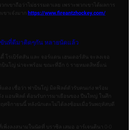
งพวกเขาถือว่าไม่ธรรมดาเลย เพราะพวกเขาได้ผลการ
วกเขาเจ๋งมาก
https://www.fireantzhockey.com/
ันที่ดีมาติดๆกัน หลายนัดแล้ว
ดี้ โรเบิร์ตสัน และ จอร์แดน เฮนเดอร์สัน จะลงเจอ
ฟาบินโญ่ น่าจะพร้อม ขณะที่อีก
6
รายหมดสิทธิ์แน่
ส์แดง เชื่อว่า ฟาบินโญ่ มิดฟิลด์ตัวรับคนเก่ง พร้อม
รัง แอนฟิลด์ ต้อนรับการมาเยือนของ ปืนใหญ่ ในศึก
ฤศจิกายนนี้ หลังนักเตะไม่ได้ลงซ้อมเมื่อวันพฤหัสบดี
ที่เพิ่งลงสนามในนัดที่ บราซิล เสมอ อาร์เจนตินา
0-0