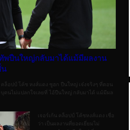
ทัพปืนใหญ่กลับมาได้แม้มีผลงาน
ั่น
น คล็อปป์ โค้ช หงส์แดง ซูฮก ปืนใหญ่ เจ๋งจริงๆ ที่ตอน
ระบุตนไม่แปลกใจเลยที่ ไอ้ปืนใหญ่ กลับมาได้ แม้มีผล
เจอร์เก้น คล็อปป์ โค้ชหงส์แดง เชื่อ
ว่า เป็นผลงานที่ยอดเยี่ยมไม่