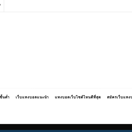
ั้นต่ำ
เว็บแทงบอลแนะนำ
แทงบอลเว็บไซต์ไหนดีที่สุด
สมัครเว็บแทง