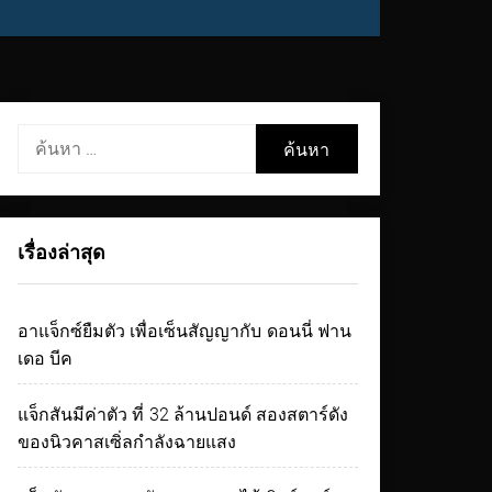
ค้นหา
สำหรับ:
เรื่องล่าสุด
อาแจ็กซ์ยืมตัว เพื่อเซ็นสัญญากับ ดอนนี่ ฟาน
เดอ บีค
แจ็กสันมีค่าตัว ที่ 32 ล้านปอนด์ สองสตาร์ดัง
ของนิวคาสเซิ่ลกำลังฉายแสง