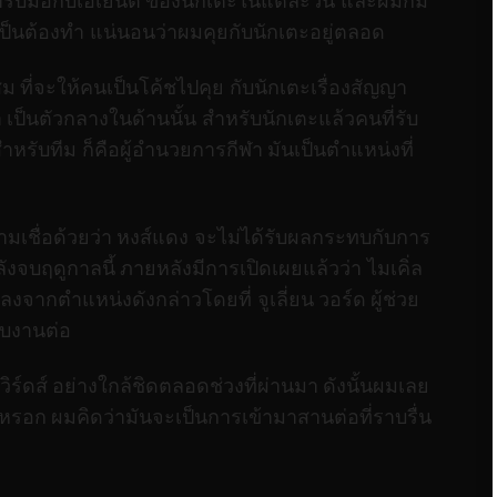
รับมือกับเอเยนต์ ของนักเตะในแต่ละวัน และผมก็มี
่จำเป็นต้องทำ แน่นอนว่าผมคุยกับนักเตะอยู่ตลอด
ะสม ที่จะให้คนเป็นโค้ชไปคุย กับนักเตะเรื่องสัญญา
เป็นตัวกลางในด้านนั้น สำหรับนักเตะแล้วคนที่รับ
นสำหรับทีม ก็คือผู้อำนวยการกีฬา มันเป็นตำแหน่งที่
เชื่อด้วยว่า หงส์แดง จะไม่ได้รับผลกระทบกับการ
ังจบฤดูกาลนี้ ภายหลังมีการเปิดเผยแล้วว่า ไมเคิ่ล
าวลงจากตำแหน่งดังกล่าวโดยที่ จูเลี่ยน วอร์ด ผู้ช่วย
รับงานต่อ
วิร์ดส์ อย่างใกล้ชิดตลอดช่วงที่ผ่านมา ดังนั้นผมเลย
กหรอก ผมคิดว่ามันจะเป็นการเข้ามาสานต่อที่ราบรื่น