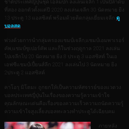
ชาติประเทศญี่ปุ่นชุดโอลิมปิก ลงเล่นเจลีก 1 เป็นปีลำดับ
ที่สอง ออกตัวตั้งแต่ปี 2020 ลงเล่นเจลีก 30 นัดหมาย ยิง
13 ประตู 13 แอสซิสต์ พร้อมด้วยติดกลุ่มเยี่ยมเจลีก
ดู
บอลสด
พ่วงด้วยการนำกลุ่มครองแชมป์เจลีก,แชมป์เอมพาเรอร์
คัพ,แชมป์ซูเปอร์คัพ และก็ในช่วงฤดูกาล 2021 ลงเล่น
ไปเจลีกไป 20 นัดหมาย ยิง 8 ประตู 3 แอสซิสต์ ในเอ
เอฟซีแชมป์เปี้ยนส์ลีก 2021 ลงเล่นไป 3 นัดหมาย ยิง
2ประตู 2 แอสซิสต์
คาโอรุ มิโตมะ ถูกยกให้เป็นความหัศจรรย์ของแวดวง
บอลประเทศญี่ปุ่นในเรื่องของความรู้ความเข้าใจ
คุณลักษณะเด่นคือเรื่องของความเร็วความถนัดความรู้
ความเข้าใจสูงเลี้ยงบอลทะลวงทำประตูได้เฉียบคม
ภายหลัง