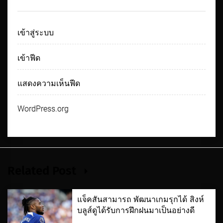
เข้าสู่ระบบ
เข้าฟีด
แสดงความเห็นฟีด
WordPress.org
Related Post
แจ็คสันสามารถ พัฒนาเกมรุกได้ สิงห์
บลูส์ดูได้รับการฝึกฝนมาเป็นอย่างดี