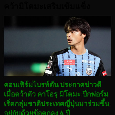
คว้ามิโตมะเสริมเข้มแข็ง
คอนเฟิร์มไบรท์ตัน ประกาศข่าวดี
เมื่อคว้าตัว คาโอรุ มิโตมะ ปีกฟอร์ม
เริ่ดกลุ่มชาติประเทศญี่ปุ่นมาร่วมขึ้น
อยู่กับด้วยข้อตกลง 4 ปี