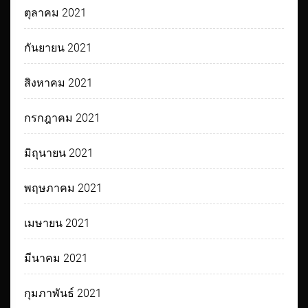
ตุลาคม 2021
กันยายน 2021
สิงหาคม 2021
กรกฎาคม 2021
มิถุนายน 2021
พฤษภาคม 2021
เมษายน 2021
มีนาคม 2021
กุมภาพันธ์ 2021