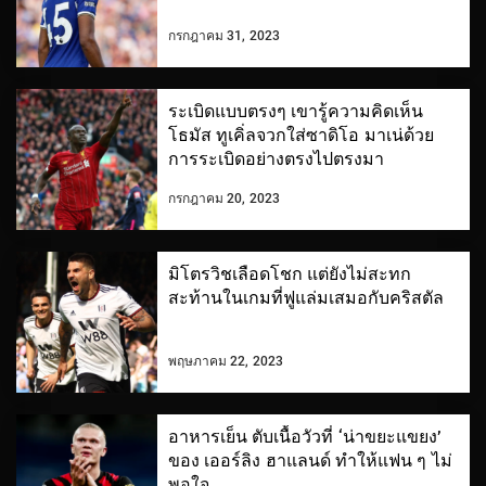
กรกฎาคม 31, 2023
ระเบิดแบบตรงๆ เขารู้ความคิดเห็น
โธมัส ทูเคิ่ลจวกใส่ซาดิโอ มาเน่ด้วย
การระเบิดอย่างตรงไปตรงมา
กรกฎาคม 20, 2023
มิโตรวิชเลือดโชก แต่ยังไม่สะทก
สะท้านในเกมที่ฟูแล่มเสมอกับคริสตัล
พฤษภาคม 22, 2023
อาหารเย็น ตับเนื้อวัวที่ ‘น่าขยะแขยง’
ของ เออร์ลิง ฮาแลนด์ ทำให้แฟน ๆ ไม่
พอใจ