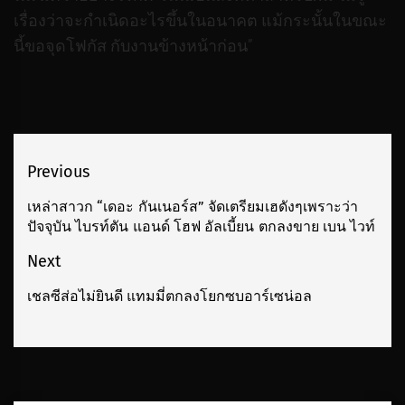
เรื่องว่าจะกำเนิดอะไรขึ้นในอนาคต แม้กระนั้นในขณะ
นี้ขอจุดโฟกัส กับงานข้างหน้าก่อน”
เมนู
Previous
นำทาง
เหล่าสาวก “เดอะ กันเนอร์ส” จัดเตรียมเฮดังๆเพราะว่า
Previous
ปัจจุบัน ไบรท์ตัน แอนด์ โฮฟ อัลเบี้ยน ตกลงขาย เบน ไวท์
เรื่อง
post:
Next
เชลซีส่อไม่ยินดี แทมมี่ตกลงโยกซบอาร์เซน่อล
Next
post: