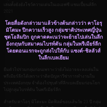
เล่นทั้งยังยังโชว์ความเด่นในเอเอฟซี แชมเปี้ยนส์ลีก
2021
โดยสื่อดังกล่าวมาแล้วข้างต้นกล่าวว่า คาโอรุ
มิโตมะ ปีกความเร็วสูง กลุ่มชาติประเทศญี่ปุ่น
ชุดโอลิมปิก ถูกคาดคะเนว่าจะย้ายไปเล่นในลีก
อังกฤษกับสมาคมไบรท์ตัน กลุ่มในพรีเมียร์ลีก
โดยตอนแรกจะถูกส่งไปให้กับ แซงต์-ชิลลัวส์
ในลีกเบลเยียม
ยืมตัวไปร่วมกลุ่มก่อนเพราะว่ายังไม่อาจจะลงเล่นใน
พรีเมียร์ลีกได้เพราะว่าติดปัญหาวีซ่าการทำงานใน
ประเทศอังกฤษ จำต้องไปชุบตัวที่ลีกเบลเยียมก่อนโยก
ไปสู่กลุ่มไบรท์ตัน ในพรีเมียร์ลีก
สำหรับ คาโอรุ มิโตะมะ มิดฟิลด์ขอบเส้นวัย 23 ปี กลุ่ม