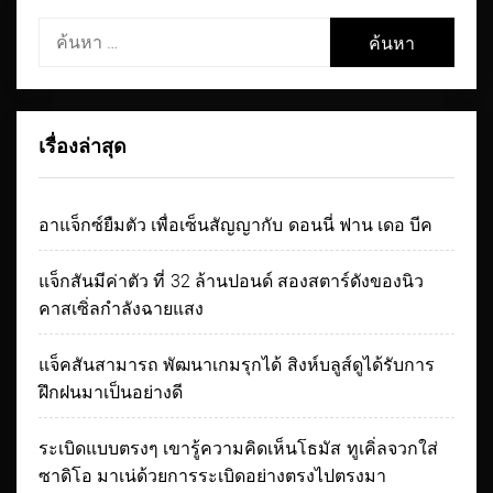
ค้นหา
สำหรับ:
เรื่องล่าสุด
อาแจ็กซ์ยืมตัว เพื่อเซ็นสัญญากับ ดอนนี่ ฟาน เดอ บีค
แจ็กสันมีค่าตัว ที่ 32 ล้านปอนด์ สองสตาร์ดังของนิว
คาสเซิ่ลกำลังฉายแสง
แจ็คสันสามารถ พัฒนาเกมรุกได้ สิงห์บลูส์ดูได้รับการ
ฝึกฝนมาเป็นอย่างดี
ระเบิดแบบตรงๆ เขารู้ความคิดเห็นโธมัส ทูเคิ่ลจวกใส่
ซาดิโอ มาเน่ด้วยการระเบิดอย่างตรงไปตรงมา