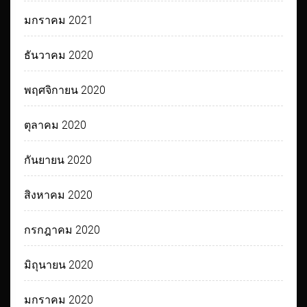
มกราคม 2021
ธันวาคม 2020
พฤศจิกายน 2020
ตุลาคม 2020
กันยายน 2020
สิงหาคม 2020
กรกฎาคม 2020
มิถุนายน 2020
มกราคม 2020