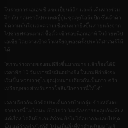
ในรายการ เอเอฟซี แชมเปี้ยนส์ลีก และก็ เดินทางร่วม
ฝึก กับ กลุ่มชาติประเทศญี่ปุ่น ชุดลุยโอลิมปิก ซึ่งเจ้าตัว
มีความมั่นใจและความเชื่อมั่นมากยิ่งขึ้น ภายหลังจาก
ไปช่วยฟรอนตาเล่ ซื้อตั๋ว เข้ารอบน็อกเอาท์ ในถ้วยทวีป
เอเชีย โดยวางเป้าคว้าเหรียญทองครั้งประวัติศาสตร์ให้
ได้
“สภาพร่างกายของผมดียิ่งขึ้นมากมาย แล้วก็จะได้มี
เวลาพัก 10 วัน เราขมีขมันอย่างยิ่ง ในเกมที่กำลังจะ
เริ่มขึ้น พวกเราดูไปจุดมุ่งหมายเดียวกันเป็นการ คว้า
เหรียญทอง สำหรับการโอลิมปิกคราวนี้ให้ได้”
เวลาเดียวกัน หัวข้อประเด็นการย้ายกลุ่ม ข้างหลังจบ
รายการนี้ ไม่โตมะ เปิดใจว่า “ผมต้องการจะคุยกันเพียง
แค่เรื่อง โอลิมปิกเกมส์ก่อน ยังไม่ได้อยากละเลยไปจุด
นั้น แต่ว่าอย่างไรก็ดี โน่นเป็นสิ่งที่ท้าสำหรับผม ไม่รู้