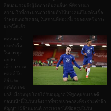
ลิสบอน รวมถึงผู้จัดการทีมคนอื่นๆ ที่พิจารณา
ความเร็วที่กระบวนการย้ายทำให้บางคนที่ไบรตันเชื่อ
ว่าพอตเตอร์เคยอยู่ในสถานที่ท่องเที่ยวของเชลซีมาระ
ยะหนึ่งแล้ว
พอตเตอร์
ประทับใจ
ในการพูด
คุยกับ
เจ้าของร่วม
ทอดด์ โบ
ลีย์ และ
เบห์ดัด เอฆ
บาลี เมื่อวันพุธ โดยได้รับอนุญาตให้พูดคุยกับ เชลซี
ก่อนหน้านี้ในวันหลังจากที่พวกเขาตกลงที่จะจ่ายค่าฉีก
สัญญา 15ล้านปอนด์ การเจรจาได้ข้อสรุปในวัน