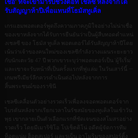
เชื่อ’ ที่จะเข้ามารับช่วงต่อที่ เชลซี หลังจากได้
รับสัญญาห้าปีเพื่อแทนที่โธมัสทูเคิ่ล
เกรแฮมพอตเตอร์พูดถึงความภาคภูมิใจอย่างไม่น่าเชื่อ
ของเขาหลังจากได้รับการยืนยันว่าเป็นผู้สืบทอดตำแหน่
งเชลซี ของ โธมัส ทูเคิ่ล พอตเตอร์ได้รับสัญญาห้าปีโดย
เน้นว่าเจ้าของคนใหม่ของเชลซีกำลังวางแผนระยะยาว
กับนักเตะวัย 47 ปี พวกเขาระบุว่าพอตเตอร์เป็น ‘ผู้ริเริ่ม’
และเขาจะรับหน้าที่เป็นครั้งแรกที่ฟูแล่ม ในวันเสาร์นี้ —
เกมพรีเมียร์ลีกควรดำเนินต่อไปหลังจากการ
สิ้นพระชนม์ของราชินี
เชลซีเคลื่อนตัวอย่างรวดเร็วเพื่อลงจอดพอตเตอร์จาก
ไบรตันหลังจากเรียกเวลาในรัชสมัยของทูเคิลในเช้าวัน
พุธ เขากลายเป็นตัวเลือกแรกที่ชัดเจนของสโมสรอย่าง
รวดเร็ว โดยมีเมาริซิโอ โปเช็ตติโน่ อดีตผู้จัดการทีม
ท็อตแน่ม ฮ็อตสเปอร์ และรูเบ็น อาโมริมของสปอร์ติ้ง