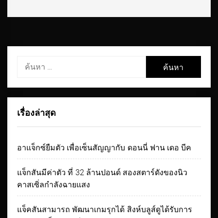
ค้นหา
สำหรับ:
เรื่องล่าสุด
อาแจ็กซ์ยืมตัว เพื่อเซ็นสัญญากับ ดอนนี่ ฟาน เดอ บีค
แจ็กสันมีค่าตัว ที่ 32 ล้านปอนด์ สองสตาร์ดังของนิว
คาสเซิ่ลกำลังฉายแสง
แจ็คสันสามารถ พัฒนาเกมรุกได้ สิงห์บลูส์ดูได้รับการ