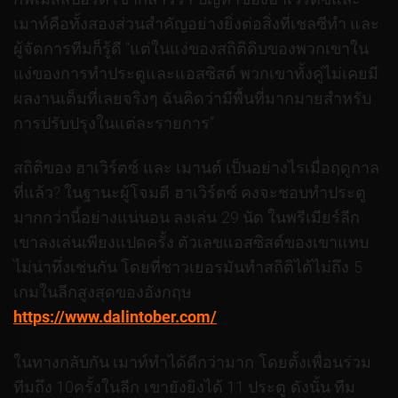
เมาท์คือทั้งสองส่วนสำคัญอย่างยิ่งต่อสิ่งที่เชลซีทำ และ
ผู้จัดการทีมก็รู้ดี “แต่ในแง่ของสถิติดิบของพวกเขาใน
แง่ของการทำประตูและแอสซิสต์ พวกเขาทั้งคู่ไม่เคยมี
ผลงานเต็มที่เลยจริงๆ ฉันคิดว่ามีพื้นที่มากมายสำหรับ
การปรับปรุงในแต่ละรายการ”
สถิติของ ฮาเวิร์ตซ์ และ เมานต์ เป็นอย่างไรเมื่อฤดูกาล
ที่แล้ว? ในฐานะผู้โจมตี ฮาเวิร์ตซ์ คงจะชอบทำประตู
มากกว่านี้อย่างแน่นอน ลงเล่น 29 นัด ในพรีเมียร์ลีก
เขาลงเล่นเพียงแปดครั้ง ตัวเลขแอสซิสต์ของเขาแทบ
ไม่น่าทึ่งเช่นกัน โดยที่ชาวเยอรมันทำสถิติได้ไม่ถึง 5
เกมในลีกสูงสุดของอังกฤษ
https://www.dalintober.com/
ในทางกลับกัน เมาท์ทำได้ดีกว่ามาก โดยตั้งเพื่อนร่วม
ทีมถึง 10ครั้งในลีก เขายังยิงได้ 11 ประตู ดังนั้น ทีม