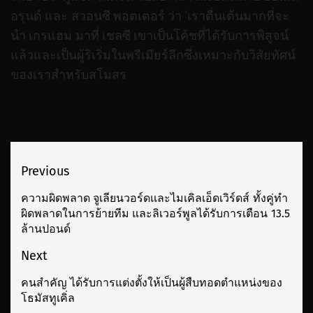
อรุนด์ และ สวอนซี พอตเตอร์ ว่า ‘เราตื่นเต้นมากที่จะ
นำ เกรแฮม มาที่ เชลซี เขาเป็นโค้ชที่ได้รับการพิสูจน์
แล้วและเป็นผู้ริเริ่มในพรีเมียร์ลีกซึ่งเหมาะกับวิสัยทัศน์
ของเราสำหรับสโมสร
เมนู
Previous
นำทาง
ความผิดพลาด จูเลียนวอร์ดและไมเคิลเอ็ดเวิร์ดส์ ทั้งคู่ทำ
Previous
ผิดพลาดในการย้ายทีม และลิเวอร์พูลได้รับการเตือน 13.5
เรื่อง
post:
ล้านปอนด์
Next
คนสำคัญ ได้รับการแต่งตั้งให้เป็นผู้สืบทอดตำแหน่งของ
Next
โธมัสทูเคิ่ล
post: