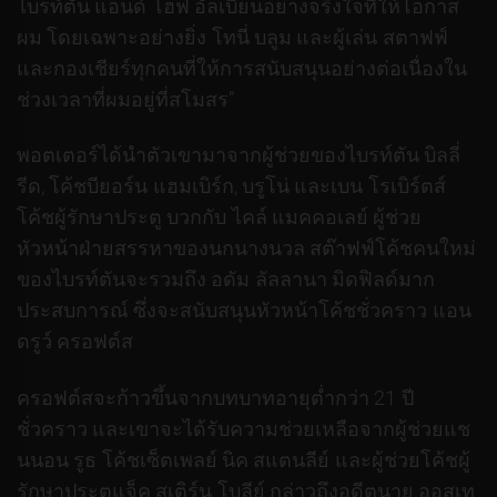
ไบรท์ตัน แอนด์ โฮฟ อัลเบี้ยนอย่างจริงใจที่ให้โอกาส
ผม โดยเฉพาะอย่างยิ่ง โทนี่ บลูม และผู้เล่น สตาฟฟ์
และกองเชียร์ทุกคนที่ให้การสนับสนุนอย่างต่อเนื่องใน
ช่วงเวลาที่ผมอยู่ที่สโมสร”
พอตเตอร์ได้นำตัวเขามาจากผู้ช่วยของไบรท์ตัน บิลลี่
รีด, โค้ชบียอร์น แฮมเบิร์ก, บรูโน่ และเบน โรเบิร์ตส์
โค้ชผู้รักษาประตู บวกกับ ไคล์ แมคคอเลย์ ผู้ช่วย
หัวหน้าฝ่ายสรรหาของนกนางนวล สต๊าฟฟ์โค้ชคนใหม่
ของไบรท์ตันจะรวมถึง อดัม ลัลลานา มิดฟิลด์มาก
ประสบการณ์ ซึ่งจะสนับสนุนหัวหน้าโค้ชชั่วคราว แอน
ดรูว์ ครอฟต์ส
ครอฟต์สจะก้าวขึ้นจากบทบาทอายุต่ำกว่า 21 ปี
ชั่วคราว และเขาจะได้รับความช่วยเหลือจากผู้ช่วยแช
นนอน รูธ โค้ชเซ็ตเพลย์ นิค สแตนลีย์ และผู้ช่วยโค้ชผู้
รักษาประตูแจ็ค สเติร์น โบลีย์ กล่าวถึงอดีตนาย ออสเท