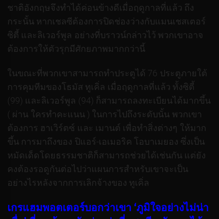
ชาติอังกฤษจึงทำได้ค่อนข้างดีเมื่อฤดูกาลที่แล้ว ถึง
กระนั้น หากเชลซีต้องการปิดช่องว่างกับแมนเชสเตอร์
ซิตี้ และลิเวอร์พูล อย่างที่บราวน์กล่าวไว้ พวกเขาอาจ
ต้องการให้ตัวรุกมีศักยภาพมากกว่านี้
ในขณะที่พวกเขาสามารถทำประตูได้ 76 ประตูภายใต้
การคุมทีมของโธมัส ทูเคิ่ล เมื่อฤดูกาลที่แล้ว ทั้งซิตี้
(99) และลิเวอร์พูล (94) ก็สามารถลงทะเบียนได้มากขึ้น
( ผ่าน ใครทำคะแนน ) ในการไปถึงระดับนั้น พวกเขา
ต้องการ ฮาเวิร์ตซ์ และ เมานต์ เพื่อทำสิ่งต่างๆ ให้มาก
ขึ้น การมาถึงของ ปิแอร์-เอเมอริค โอบาเมยอง ซึ่งเป็น
หมัดเด็ดโดยธรรมชาติก็สามารถช่วยได้เช่นกัน แต่ยัง
คงต้องรอดูกันต่อไปว่าแผนการสำหรับเขาจะเป็น
อย่างไรหลังจากการเลิกจ้างของ ทูเคิ่ล
เกรแฮมพอตเตอร์บอกว่าเขา ‘ภูมิใจอย่างไม่น่า