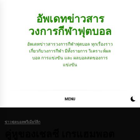
Skip
to
อัพเดทข่าวสาร
content
วงการกีฬาฟุตบอล
อัพเดทข่าวสารวงการกีฬาฟุตบอล ทุกเรื่องราว
เกี่ยวกับวงการกีฬา มีทั้งรายการ วิเคราะห์ผล
บอล การแข่งขัน และ ผลบอลสดของการ
แข่งขัน
MENU
ข่าวฟุตบอลพรีเมียร์ลีก
คู่หูของเชลซี เกรแฮมพอต