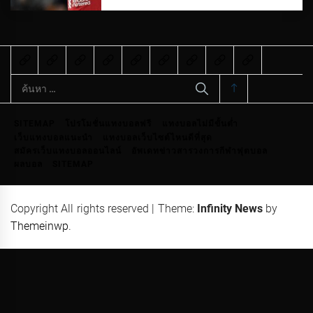
ค้นหา
สำหรับ:
SITEMAP
โปรโมชั่นแทงบอลฟรี
แทงบอลไม่มีขั้นต่ำ
เว็บแทงบอลแนะนำ
แทงบอลเว็บไซต์ไหนดีที่สุด
สมัครเว็บแทงบอลออนไลน์
อัพเดทข่าวสารวงการกีฬาฟุตบอล
ผลบอล
SITEMAP
Copyright All rights reserved
|
Theme:
Infinity News
by
Themeinwp
.