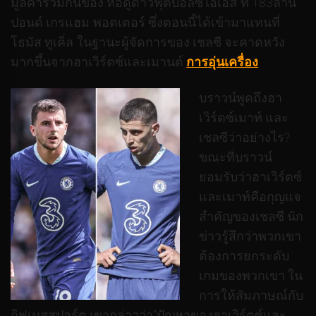
มูลค่ารวมกันของ หอดูดาวฟุตบอลซีไอเอส ที่ 183ล้าน
ปอนด์ เกรแฮม พอตเตอร์ ซึ่งตอนนี้ได้เข้ามาแทนที่
โธมัส ทูเคิ่ล ในฐานะผู้จัดการของ เชลซี จะคาดหวัง
มากขึ้นจากฮาเวิร์ตซ์และเมานต์
การอุ่นเครื่อง
บราวน์พูดถึงฮา
เวิร์ตซ์เมาท์ และ
เชลซีว่าอย่างไร?
ขณะที่บราวน์
ยอมรับว่าฮาเวิร์ตซ์
และเมาท์คือกุญแจ
สำคัญของเชลซี นัก
ข่าวรู้สึกว่าพวกเขา
ต้องการยกระดับ
เกมของพวกเขา ใน
การให้สัมภาษณ์กับ
กิฟเมสสปอร์ต เขากล่าวว่า“ปัญหาของฮาเวิร์ตซ์และ