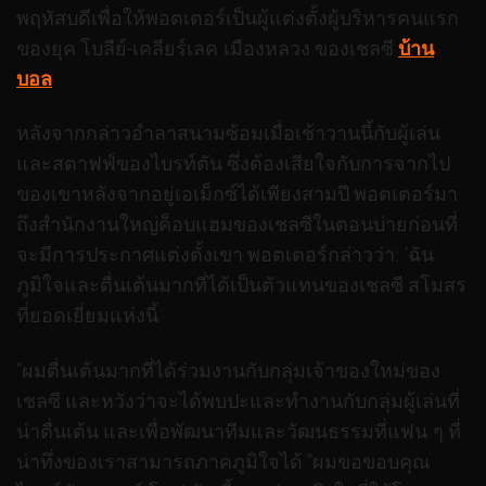
พฤหัสบดีเพื่อให้พอตเตอร์เป็นผู้แต่งตั้งผู้บริหารคนแรก
ของยุค โบลีย์-เคลียร์เลค เมืองหลวง ของเชลซี
บ้าน
บอล
หลังจากกล่าวอำลาสนามซ้อมเมื่อเช้าวานนี้กับผู้เล่น
และสตาฟฟ์ของไบรท์ตัน ซึ่งต้องเสียใจกับการจากไป
ของเขาหลังจากอยู่เอเม็กซ์ได้เพียงสามปี พอตเตอร์มา
ถึงสำนักงานใหญ่ค็อบแฮมของเชลซีในตอนบ่ายก่อนที่
จะมีการประกาศแต่งตั้งเขา พอตเตอร์กล่าวว่า: ‘ฉัน
ภูมิใจและตื่นเต้นมากที่ได้เป็นตัวแทนของเชลซี สโมสร
ที่ยอดเยี่ยมแห่งนี้
“ผมตื่นเต้นมากที่ได้ร่วมงานกับกลุ่มเจ้าของใหม่ของ
เชลซี และหวังว่าจะได้พบปะและทำงานกับกลุ่มผู้เล่นที่
น่าตื่นเต้น และเพื่อพัฒนาทีมและวัฒนธรรมที่แฟน ๆ ที่
น่าทึ่งของเราสามารถภาคภูมิใจได้ “ผมขอขอบคุณ