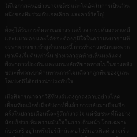
ให้โอกาสคนอย่างบาจเซติช และโดอัคในการเป็นส่วน
หนึ่งของทีมร่วมกับเอลเลียต และคาร์วัลโญ่
ทั้งคู่ได้รับการติดตามอย่างรวดเร็วจากระดับอะคาเดมี
และแมวมอง และโค้ชจะต้องภูมิใจในความพยายามที่
จะพาพวกเขาเข้าสู่ตำแหน่งนี้ การทำงานหนักของพวก
เขาเพิ่งเริ่มต้นเท่านั้น
ช่วงเวลาสุดท้ายเห็นหงส์แดง
พึ่งพาการป้องกัน และแกนหลักที่ขาดหายไปในช่วงหลัง
ขณะที่พวกเขาต้านทานการโจมตีจากลูกทีมของจูเลน
โลเปเตกีได้อย่างน่าประทับใจ
เมื่อพิจารณาจากวิธีที่หงส์แดงถูกลงดาบอย่างโหด
เหี้ยมที่เอเม็กซ์เมื่อสัปดาห์ที่แล้ว การกลับมาเยือนอีก
ครั้งในปลายเดือนนี้จะรู้สึกกังวลใจ แต่ชัยชนะที่นี่อย่าง
น้อยก็ช่วยเพิ่มความมั่นใจในการเดินหน้า โดยเฉพาะ
กับเชลซี อยู่ในพรีเมียร์ลีกนัดต่อไปที่แอนฟิลด์
อาจเร็ว