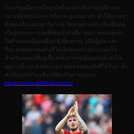
ลิเวอร์พูลคือข่าวใหญ่ ดังนั้นเกมรับที่น่าหดหู่ใจ กอง
กลางที่ผิดรูป และการยิงประตูแบบอายๆ ทำให้พวกเขา
ทั้งหมดต้องออกมาวิจารณ์ โดยเฉพาะอย่างยิ่งเมื่อมัน
เป็นรูปแบบการเล่นที่ขัดแย้งกับทีม คุณภาพของผู้เล่น
ในตำแหน่งที่แอนฟิลด์
ผู้เชี่ยวชาญ อดีตผู้เล่น และ
สื่อมวลชนทุกคนต่างก็ให้เงินสองเท่าอย่างรวดเร็ว
สำหรับเหตุผลที่อยู่เบื้องหลังการต่อสู้ของหงส์แดงใน
ฤดูกาลนี้ และด้วยความขาดแคลนของสิ่งที่ได้รับมาช้า
ทำให้เจอร์เก้น คล็อปป์ต้องกินยาของเขา
https://www.dalintober.com/