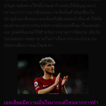
ขวัญชายฝั่งทางใต้เมื่อวันเสาร์ แต่มันให้สัญญาณว่า
เขามองว่าการมาเยือนของ เชเลียนั้นสำคัญเพียงใด
ประตูอันน่าทึ่งของ เอลเลียตก็เพียงพอแล้วที่จะทำให้ทั้ง
สองฝ่ายแยกจากกัน หลังจากหยิบบอลขึ้นมาในแดนตัว
เอง วูล์ฟส์ต้องชดใช้สำหรับการขาดการปิดเกม เมื่อวัย
รุ่นปล่อยความพยายามในการจิ้มจากระยะประมาณ
25หลาเพื่อเอาชนะโฆเซ ซา
เอลเลียตมีความมั่นใจมากแค่ไหนจากการทำ