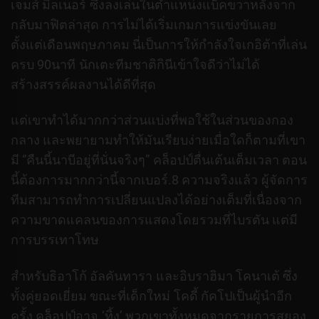
เจมส์ มิลเนอร์ ซึ่งลงเล่นในตำแหน่งแบ็คขวาหลังจาก
กลับมาฟิตล่าสุด
การไม่ได้เริ่มเกมการแข่งขันเลย
ตั้งแต่เดือนพฤษภาคม นี่เป็นการให้กำลังใจเกอิต้าที่เล่น
ครบ 90นาที นักเตะทีมชาติกินีเข้าใจดีว่าไม่ได้
สร้างสรรค์ผลงานได้ดีที่สุด
แต่เขาทำได้มากกว่าส่วนแบ่งที่พอใช้ในส่วนของกอง
กลาง และพยายามทำให้มันเรียบง่ายเมื่อใดก็ตามที่เขา
มี “คืนนี้นาบีอยู่ที่นั่นจริงๆ” คล็อปป์ตื่นเต้นเต็มเวลา ตอน
นี้ต้องการมากกว่านี้จากเบอร์.8
ความจริงแล้ว ผู้จัดการ
ทีมสามารถทำการเปลี่ยนแปลงได้อย่างเต็มที่เนื่องจาก
ความขาดแคลนของการแสดงโดยรวมที่ไบรตัน แต่มี
การบรรเทาโทษ
สำหรับธิอาโก้ อัลคันทารา และอิบราฮิมา โคนาเต้ ซึ่ง
ทั้งคู่ยอดเยี่ยม ขณะที่เด็กใหม่ โคดี้ กัคโปเป็นผู้นำอีก
ครั้ง
คล็อปป์อาจ ‘ทิ้ง’ พวกเขาทั้งหมดจากรายการสยอง