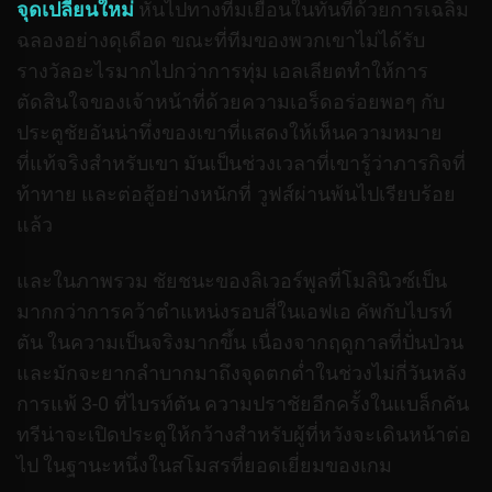
จุดเปลี่ยนใหม่
หันไปทางทีมเยือนในทันทีด้วยการเฉลิม
ฉลองอย่างดุเดือด ขณะที่ทีมของพวกเขาไม่ได้รับ
รางวัลอะไรมากไปกว่าการทุ่ม
เอลเลียตทำให้การ
ตัดสินใจของเจ้าหน้าที่ด้วยความเอร็ดอร่อยพอๆ กับ
ประตูชัยอันน่าทึ่งของเขาที่แสดงให้เห็นความหมาย
ที่แท้จริงสำหรับเขา มันเป็นช่วงเวลาที่เขารู้ว่าภารกิจที่
ท้าทาย และต่อสู้อย่างหนักที่ วูฟส์ผ่านพ้นไปเรียบร้อย
แล้ว
และในภาพรวม ชัยชนะของลิเวอร์พูลที่โมลินิวซ์เป็น
มากกว่าการคว้าตำแหน่งรอบสี่ในเอฟเอ คัพกับไบรท์
ตัน ในความเป็นจริงมากขึ้น
เนื่องจากฤดูกาลที่ปั่นป่วน
และมักจะยากลำบากมาถึงจุดตกต่ำในช่วงไม่กี่วันหลัง
การแพ้ 3-0 ที่ไบรท์ตัน ความปราชัยอีกครั้งในแบล็กคัน
ทรีน่าจะเปิดประตูให้กว้างสำหรับผู้ที่หวังจะเดินหน้าต่อ
ไป
ในฐานะหนึ่งในสโมสรที่ยอดเยี่ยมของเกม