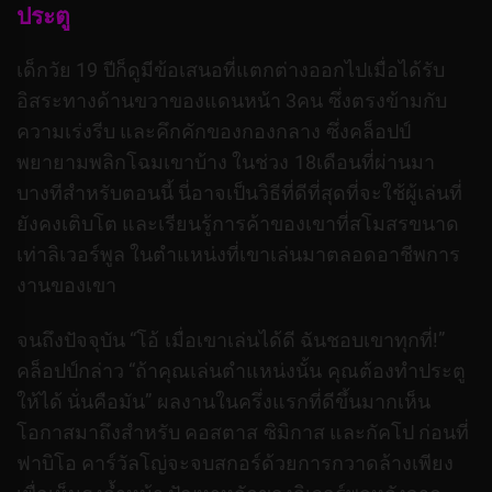
ประตู
เด็กวัย 19 ปีก็ดูมีข้อเสนอที่แตกต่างออกไปเมื่อได้รับ
อิสระทางด้านขวาของแดนหน้า 3คน ซึ่งตรงข้ามกับ
ความเร่งรีบ และคึกคักของกองกลาง ซึ่งคล็อปป์
พยายามพลิกโฉมเขาบ้าง ในช่วง 18เดือนที่ผ่านมา
บางทีสำหรับตอนนี้ นี่อาจเป็นวิธีที่ดีที่สุดที่จะใช้ผู้เล่นที่
ยังคงเติบโต และเรียนรู้การค้าของเขาที่สโมสรขนาด
เท่าลิเวอร์พูล ในตำแหน่งที่เขาเล่นมาตลอดอาชีพการ
งานของเขา
จนถึงปัจจุบัน “โอ้ เมื่อเขาเล่นได้ดี ฉันชอบเขาทุกที่!”
คล็อปป์กล่าว “ถ้าคุณเล่นตำแหน่งนั้น คุณต้องทำประตู
ให้ได้ นั่นคือมัน”
ผลงานในครึ่งแรกที่ดีขึ้นมากเห็น
โอกาสมาถึงสำหรับ คอสตาส ซิมิกาส และกัคโป ก่อนที่
ฟาบิโอ คาร์วัลโญ่จะจบสกอร์ด้วยการกวาดล้างเพียง