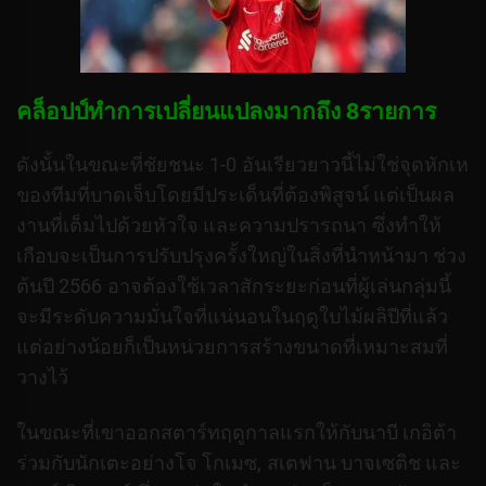
คล็อปป์ทำการเปลี่ยนแปลงมากถึง 8รายการ
ดังนั้นในขณะที่ชัยชนะ 1-0 อันเรียวยาวนี้ไม่ใช่จุดหักเห
ของทีมที่บาดเจ็บโดยมีประเด็นที่ต้องพิสูจน์ แต่เป็นผล
งานที่เต็มไปด้วยหัวใจ และความปรารถนา ซึ่งทำให้
เกือบจะเป็นการปรับปรุงครั้งใหญ่ในสิ่งที่นำหน้ามา ช่วง
ต้นปี 2566
อาจต้องใช้เวลาสักระยะก่อนที่ผู้เล่นกลุ่มนี้
จะมีระดับความมั่นใจที่แน่นอนในฤดูใบไม้ผลิปีที่แล้ว
แต่อย่างน้อยก็เป็นหน่วยการสร้างขนาดที่เหมาะสมที่
วางไว้
ในขณะที่เขาออกสตาร์ทฤดูกาลแรกให้กับนาบี เกอิต้า
ร่วมกับนักเตะอย่างโจ โกเมซ, สเตฟาน บาจเซติช และ