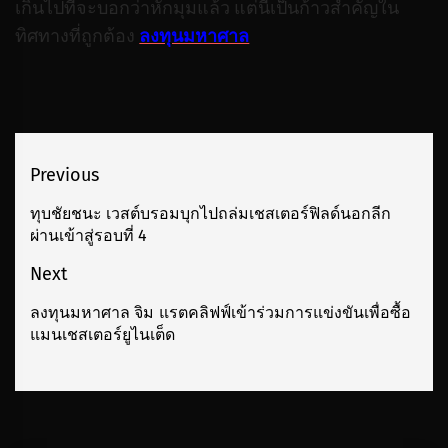
เกินไปที่จะบอกว่าหักมุมแล้ว แต่นี่เป็นก้าวสำคัญใน
ทิศทางที่ถูกต้อง
ลงทุนมหาศาล
เมนู
Previous
นำทาง
ทุบชัยชนะ เวสต์บรอมบุกไปถล่มเชสเตอร์ฟิลด์นอกลีก
Previous
ผ่านเข้าสู่รอบที่ 4
เรื่อง
post:
Next
ลงทุนมหาศาล จิม แรตคลิฟฟ์เข้าร่วมการแข่งขันเพื่อซื้อ
Next
แมนเชสเตอร์ยูไนเต็ด
post: