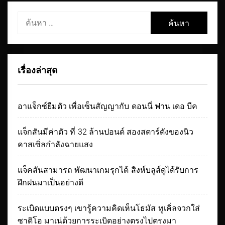
ค้นหา
สำหรับ:
เรื่องล่าสุด
อาแจ็กซ์ยืมตัว เพื่อเซ็นสัญญากับ ดอนนี่ ฟาน เดอ บีค
แจ็กสันมีค่าตัว ที่ 32 ล้านปอนด์ สองสตาร์ดังของนิว
คาสเซิ่ลกำลังฉายแสง
แจ็คสันสามารถ พัฒนาเกมรุกได้ สิงห์บลูส์ดูได้รับการ
ฝึกฝนมาเป็นอย่างดี
ระเบิดแบบตรงๆ เขารู้ความคิดเห็นโธมัส ทูเคิ่ลจวกใส่
ซาดิโอ มาเน่ด้วยการระเบิดอย่างตรงไปตรงมา