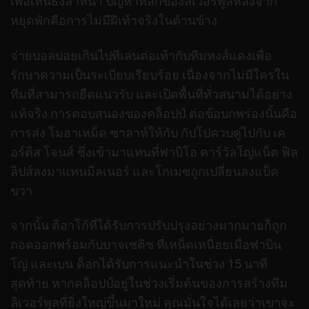
เพื่อเห็นธงล้ำหน้า
ปัญหาหลักของลิเวอร์พูลหลังจาก
หยุดพักคือการไม่มีฝีเท้าจริงในด้านข้าง
จ่ายบอลบ่อยเกินไปที่เล่นต่อเท้ากับทีมหงส์แดงเพื่อ
รักษาความเป็นระเบียบเรียบร้อย เนื่องจากไม่มีใครใน
ทีมที่สามารถยืดแนวรับ และเปิดพื้นที่ทั่วสนามได้อย่าง
แท้จริง
การตอบสนองของคล็อปป์ ต่อข้อบกพร่องนั้นคือ
การส่ง โมฮาเหม็ด ซาลาห์ให้กับ กัปโปควบคู่ไปกับ เค
อร์ติส โจนส์ ซึ่งเข้ามาแทนที่ฟาบิโอ คาร์วัลโญ่แน็ต ฟิล
ลิปส์ลงมาแทนมิลเนอร์ และโกเมซถูกเปลี่ยนลงแบ็ค
ขวา
จากนั้น ติอาโก้ที่ได้รับการปรับปรุงอย่างมากมายก็ถูก
ถอดออกพร้อมกับบาจเซติช ที่เหน็ดเหนื่อยเมื่อฟาบิน
โญ่ และเบน ด็อกได้รับการแนะนำในช่วง 15 นาที
สุดท้าย
หากคล็อปป์อยู่ในช่วงเริ่มต้นของการสร้างทีม
ลิเวอร์พูลที่ยิ่งใหญ่ขึ้นมาใหม่ คุณมั่นใจได้เลยว่าเขาจะ