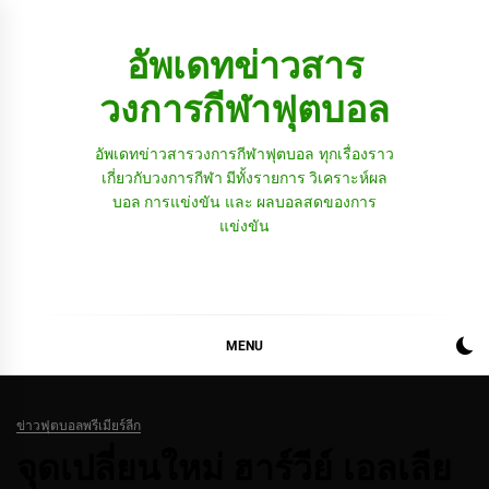
Skip
to
อัพเดทข่าวสาร
content
วงการกีฬาฟุตบอล
อัพเดทข่าวสารวงการกีฬาฟุตบอล ทุกเรื่องราว
เกี่ยวกับวงการกีฬา มีทั้งรายการ วิเคราะห์ผล
บอล การแข่งขัน และ ผลบอลสดของการ
แข่งขัน
MENU
ข่าวฟุตบอลพรีเมียร์ลีก
จุดเปลี่ยนใหม่ ฮาร์วีย์ เอลเลีย