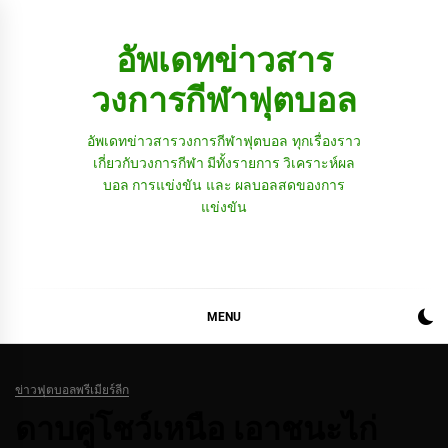
Skip
to
อัพเดทข่าวสาร
content
วงการกีฬาฟุตบอล
อัพเดทข่าวสารวงการกีฬาฟุตบอล ทุกเรื่องราว
เกี่ยวกับวงการกีฬา มีทั้งรายการ วิเคราะห์ผล
บอล การแข่งขัน และ ผลบอลสดของการ
แข่งขัน
MENU
ข่าวฟุตบอลพรีเมียร์ลีก
ดาบคู่โชว์เหนือ เอาชนะไก่