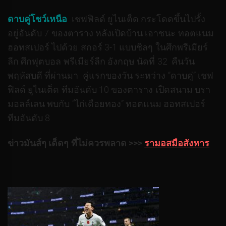
ดาบคู่โชว์เหนือ
เชฟฟิลด์ ยูไนเต็ด กระโดดขึ้นไปรั้ง
อยู่อันดับ 7 ของตาราง หลังเปิดบ้าน เอาชนะ ทอตแนม
ฮอทสเปอร์ ไปด้วย สกอร์ 3-1 แบบชิลๆ ในศึกพรีเมียร์
ลีก ศึกฟุตบอล พรีเมียร์ลีก อังกฤษ นัดที่ 32 คืนวัน
พฤหัสบดี ที่ผ่านมา คู่แรกของวัน ระหว่าง “ดาบคู่” เชฟ
ฟิลด์ ยูไนเต็ด ทีมอันดับ 10 ของตาราง เปิดสนาม บรา
มอลล์เลน พบกับ “ไก่เดือยทอง” ทอตแนม ฮอทสเปอร์
ทีมอันดับ 8
ข่าวมันส์ๆ เด็ดๆ ที่ไม่ควรพลาด >>>
รามอสมือสังหาร