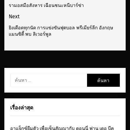
นำทาง
รามอสมือสังหาร เฉือนชนะหนีบาร์ซ่า
Previous
เรื่อง
post:
Next
ยิงเดือดทุกนัด การแข่งขันฟุตบอล พรีเมียร์ลีก อังกฤษ
Next
แมนซิตี้ พบ ลิเวอร์พูล
post:
ค้นหา
สำหรับ:
เรื่องล่าสุด
อาแจ็กซ์ยืมตัว เพื่อเซ็นสัญญากับ ดอนนี่ ฟาน เดอ บีค