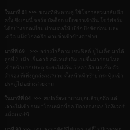
ในนาที 61 >>>
ขณะที่ทัพดาบคู่ ใช้โอกาสสวนกลับ อีก
ครั้ง ซึ่งเกมนี้ จอร์จ บัลด็อก แบ็กขวาเจ้าถิ่น โชว์ฟอร์ม
ได้อย่างยอดเยี่ยม ผ่านบอลให้ เบิร์ก ยิงซัดก่อน และ
เดวิด แม็คโกลดริก ตามซ้ำเข้าข้างตาข่าย
นาทีที่ 69 >>>
อย่างไรก็ตาม เชฟฟิลด์ ยูไนเต็ด มาได้
ลูกที่ 2 เมื่อ เอ็นดาร์ สตีเวนส์ เติมเกมขึ้นมาก่อน ไหล
เข้าหน้าปากประตู ระยะไม่เกิน 5 หลา ลีส มูสเซ็ต ตัว
สำรอง ที่เพิ่งถูกส่งลงสนาม ตั้งหน้าเท้าซ้าย กระทุ้ง เข้า
ประตูไป อย่างสวยงาม
ในนาทีที่ 84 >>>
สเปอร์สพยายามบุกแล้วบุกอีก แต่
เจาะไม่เข้า จนมาโดนหมัดน็อค ปิดกล่องของ โอลิเวอร์
แม็คเบอร์นี
นาที 90 >>>
เคน จะมาซัดตีไข่แตก แต่ก็ไม่มีเวลาพอ