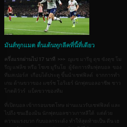
มันส์ทุกแมต ตื่นเต้นทุกลีคที่นี้ที่เดียว
ครึ่งแรกผ่านไป 17 นาที >>>
ฌูแซ มารียู ดุช ซังตุช โม
รีญู แฟลิช หรือ โชเซ มูรีนโย ผู้จัดการทีมฟุตบอล ของ
ทีมสเปอร์ส เกือบได้ประตู ขึ้นนำเชฟฟิลด์ จากการทำ
เกม ด้านขวาของ แซร์ช โอริเยร์ นักฟุตบอลอาชีพ ชาว
โกตดิวัวร์ แบ็คขวาของทีม
ที่เปิดบอล เข้ากรอบเขตโทษ ผ่านแนวรับเชฟฟิลด์ และ
ไปถึง ซนเฮืองมิน นักฟุตบอลชาวเกาหลีใต้ แต่ด้วย
ความแรงบวก กับบอลกระเด้ง ทำให้สุดท้ายเป็น ดีน เฮ