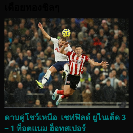
เดือยทองชิลๆ
ดาบคู่โชว์เหนือ เชฟฟิลด์ ยูไนเต็ด 3
– 1 ท็อตแนม ฮ็อทสเปอร์