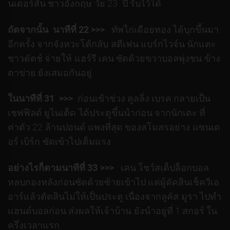
นเดอร์สัน ชาวอังกฤษ วัย 23 ปี รับไว้ได้
ถัดจากนั้น นาทีที่ 22 >>>
ทัพไก่เดือยทอง ได้บุกขึ้นมา
อีกครั้ง จากจังหวะโต้กลับ สตีเฟน แบร์กไวจ์น นักแตะ
ชาวดัตช์ จ่ายให้ แฮร์รี เคน ซัดด้วยขวาบอลพุ่งชน ข้าง
ตาข่าย ยังเสมอกันอยู่
ในนาทีที่ 31 >>>
ก่อนเข้าช่วง คูลลิ่ง เบรค กลายเป็น
เชฟฟิลด์ ยูไนเต็ด ได้ประตูขึ้นนำก่อน จากนักเตะ ที่
ค่าตัว 22 ล้านปอนด์ แพงที่สุด ของสโมสรอย่าง แซนเด
อร์ เบิร์ก ซัดเข้าไปเต็มแรง
อย่างไรก็ตามนาทีที่ 33 >>>
เคน โชว์สเต็ปล็อกบอล
หลบกองหลังก่อนซัดด้วยซ้ายเข้าไป แต่ผู้ตัดสินเช็ควีเอ
อาร์แล้วตัดสินไม่ให้เป็นประตู เนื่องจากลูคัส มูรา ไปทำ
แฮนด์บอลก่อน ส่งผลให้เจ้าบ้าน ยังนำอยู่ที่ 1 สกอร์ ใน
ครึ่งเวลาแรก