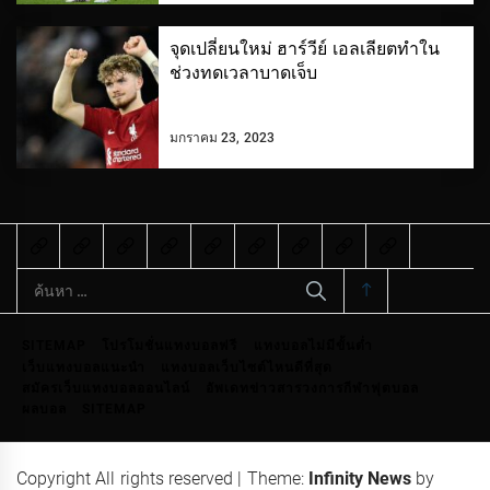
จุดเปลี่ยนใหม่ ฮาร์วีย์ เอลเลียตทำใน
ช่วงทดเวลาบาดเจ็บ
มกราคม 23, 2023
ค้นหา
สำหรับ:
SITEMAP
โปรโมชั่นแทงบอลฟรี
แทงบอลไม่มีขั้นต่ำ
เว็บแทงบอลแนะนำ
แทงบอลเว็บไซต์ไหนดีที่สุด
สมัครเว็บแทงบอลออนไลน์
อัพเดทข่าวสารวงการกีฬาฟุตบอล
ผลบอล
SITEMAP
Copyright All rights reserved
|
Theme:
Infinity News
by