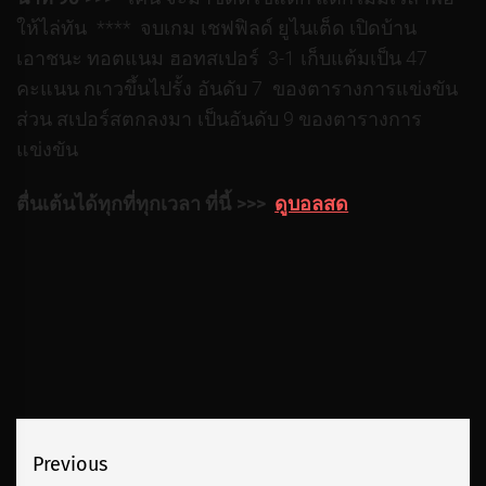
ให้ไล่ทัน **** จบเกม เชฟฟิลด์ ยูไนเต็ด เปิดบ้าน
เอาชนะ ทอตแนม ฮอทสเปอร์ 3-1 เก็บแต้มเป็น 47
คะแนน กเาวขึ้นไปรั้ง อันดับ 7 ของตารางการแข่งขัน
ส่วน สเปอร์สตกลงมา เป็นอันดับ 9 ของตารางการ
แข่งขัน
ตื่นเต้นได้ทุกที่ทุกเวลา ที่นี้ >>>
ดูบอลสด
เมนู
Previous