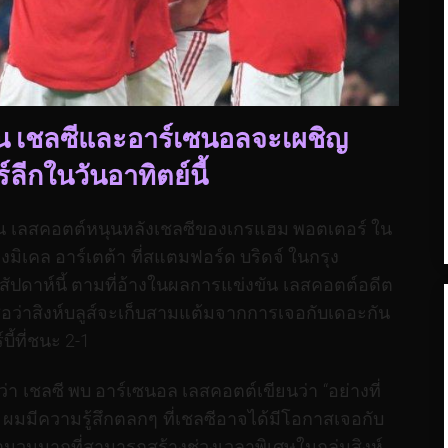
้น เชลซีและอาร์เซนอลจะเผชิญ
์ลีกในวันอาทิตย์นี้
น เลสคอตต์หนุนหลังเชลซีของเกรแฮม พอตเตอร์ ใน
เคล อาร์เตต้า ที่สแตมฟอร์ด บริดจ์ ในกรุง
สัปดาห์นี้ ตามที่อ้างในผลการแข่งขัน เลสคอตต์อดีต
ชื่อว่าสิงห์บลูส์จะเก็บสามแต้มจากการเจอกับเดอะกัน
้ที่ชนะ 2-1
า เชลซี พบ อาร์เซนอล เลสคอตต์เขียนว่า “อย่างที่
 ผมมีความรู้สึกตลกๆ ที่เชลซีอาจได้มีโอกาสเจอกับ
จํานวนมากที่สามารถสร้างช่วงเวลาพิเศษในกลุ่มสิงห์