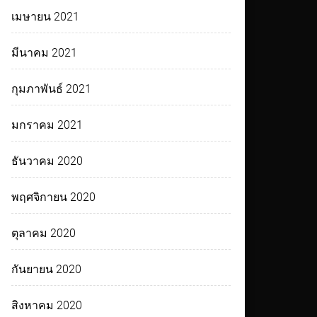
เมษายน 2021
มีนาคม 2021
กุมภาพันธ์ 2021
มกราคม 2021
ธันวาคม 2020
พฤศจิกายน 2020
ตุลาคม 2020
กันยายน 2020
สิงหาคม 2020