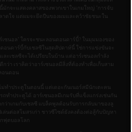
่านี้มักจะแสดงคลาสของพวกเขาในเกมใหญ่ “การจับ
หลาดใจ แต่ผมจะยึดปืนของผมและคว้าชัยชนะใน
อาร์เซนอล” ใครจะชนะลอนดอนดาร์บี้? ในมุมมองของ
ดาร์บี้กับเชลซีในสุดสัปดาห์นี้ ใช่การแข่งขันจะ
จ์และเชลซีจะได้เปรียบในบ้าน แต่อาร์เซนอลกําลัง
ดีกว่า เราคิดว่าอาร์เซนอลมีสิ่งที่ต้องทําเพื่อเก็บสาม
ี่ลอนดอน
ังไม่ทําประตูในตอนนี้ แต่เดอะกันเนอร์สมีนักเตะคน
ารถทําประตูได้ อาร์เซนอลมีเกมรับที่แข็งแกร่งเช่นกัน
กว่าเกมกับเชลซี แบล็คพูลต้อนรับการกลับมาของลู
เล่นต่อสโมสรเก่า ชาวซีไซด์ยังคงต้องต่อสู้กับปัญหา
รกฟุตบอลโลก