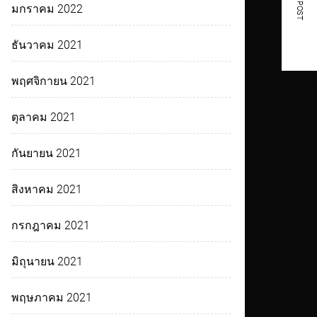
NEXT POST
มกราคม 2022
ธันวาคม 2021
พฤศจิกายน 2021
ตุลาคม 2021
กันยายน 2021
สิงหาคม 2021
กรกฎาคม 2021
มิถุนายน 2021
พฤษภาคม 2021