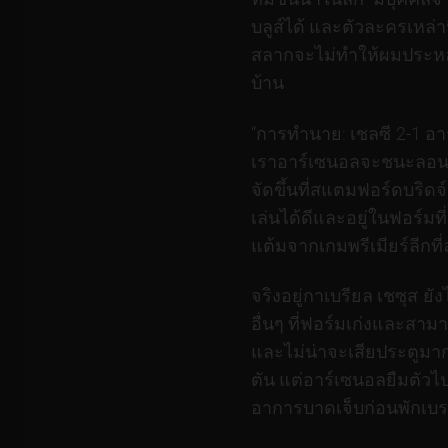
บลูส์ได้ และตัวละครเหล
สลากจะไม่ทําให้ผมประ
บ้าน
“การทํานาย: เชลซี 2-1 
เราอาร์เซนอลจะชนะลอนดอน
จัดขึ้นที่สแตมฟอร์ดบริด
เล่นได้ดีและอยู่ในฟอร์มที่
แต้มจากเกมพรีเมียร์ลีกท
จริงอยู่กาเบรียล เชซุส ย
อื่นๆ ที่ฟอร์มเก่งและสาม
และไม่น่าจะเสียประตูมาก
ตัน แต่อาร์เซนอลยืมตัวไป
อาการบาดเจ็บก่อนพักเบ