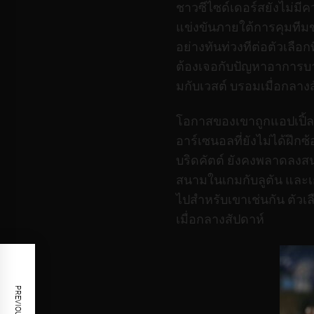
ชาวซีไซด์เดอร์สยังไม่ม
แข่งขันภายใต้การคุมทีมข
อย่างทันท่วงทีต่อตัวเลือกที
ต้องเจอกับปัญหาอาการบ
มกับเวสต์ บรอมเมื่อกลาง
โอกาสของเขาถูกแอปเปิ้ลต
อาร์เซนอลที่ยังไม่ได้ฝึกซ
บริดคัตต์ ยังคงพลาดลงส
สนามในเกมกับลูตัน และเก
ไปสําหรับเขาเช่นกัน ตัวเลื
เมื่อกลางสัปดาห์