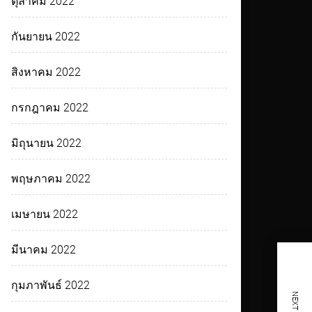
ตุลาคม 2022
กันยายน 2022
สิงหาคม 2022
กรกฎาคม 2022
มิถุนายน 2022
พฤษภาคม 2022
เมษายน 2022
มีนาคม 2022
กุมภาพันธ์ 2022