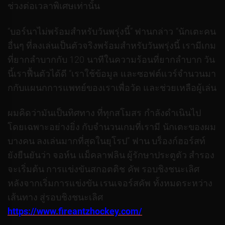
ช่วงต่อเวลาพิเศษเท่านั้น
“บอร์นาไม่พร้อมสําหรับวันพรุ่งนี้” ฟานกล่าว “นักเตะคน
อื่นๆ ที่ลงเล่นเป็นตัวจริงพร้อมสําหรับวันพรุ่งนี้ เรามีเกม
ที่ยากลําบากกับ 120 นาทีในความร้อนที่ยากลําบาก วัน
นี้เราฟื้นตัวได้ดี “เราใช้ข้อมูล และซอฟต์แวร์จํานวนมา
กกับแผนกการแพทย์ของเราเพื่อวัด และช่วยเหลือผู้เล่น
ผมคิดว่ามันเป็นทิศทาง ที่ทุกสโมสร กําลังดําเนินไป
โดยเฉพาะอย่างยิ่ง กับจํานวนเกมที่เรามี นักเตะของผม
บางคน ลงเล่นมากที่สุดในยุโรป” ฟาน บร็องก์ฮอร์สท์
ยังยืนยันว่า จอห์น แม็คลาฟลิน ผู้รักษาประตูตัว สํารอง
จะเริ่มต้น การแข่งขันสกอตติช คัพ รอบชิงชนะเลิศ
หลังจากเริ่มการแข่งขัน เรนเจอร์สคัพ ทั้งหมดระหว่าง
เส้นทาง สู่รอบชิงชนะเลิศ
https://www.fireantzhockey.com/