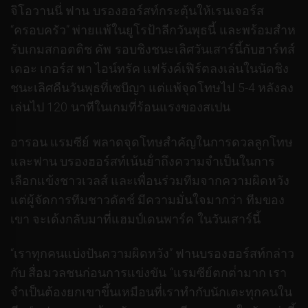
จิโอวานนี่ ฟาน บรองฮอร์สท์กระตุ้นให้เรนเจอร์ส
“ครอบครัว” พ่ายแพ้ในยูโรป้าลีกวันพุธนี้ และพร้อมสําห
รับเกมสกอตติช คัพ รอบชิงชนะเลิศวันเสาร์นี้กับฮาร์ทส์
เดอะ เกอร์ส พา ไอน์ทรัค แฟร้งค์เฟิร์ตลงเล่นในนัดชิง
ชนะเลิศคืนวันพุธที่เซบีญา แต่แพ้จุดโทษไป 5-4 หลังลง
เล่นไป 120 นาทีในเกมที่ร้อนแรงของสเปน
อารอน แรมซีย์ พลาดจุดโทษสําคัญในการดวลลูกโทษ
และฟาน บรองฮอร์สท์เน้นย้ําถึงความจําเป็นในการ
เลือกแข้งชาวเวลส์ และเพื่อนร่วมทีมจากความผิดหวัง
แต่ผู้จัดการทีมชาวดัตช์ มีความมั่นใจมากว่า ทีมของ
เขา จะเด้งกลับมาที่แฮมป์เดนพาร์ค ในวันเสาร์นี้
“เราทุกคนแบ่งปันความผิดหวัง” ฟานบรองฮอร์สท์กล่าว
กับ สื่อมวลชนก่อนการแข่งขัน “แรมซีย์ตกต่ํามาก เรา
จําเป็นต้องยกเขาขึ้นเหมือนที่เราทํากับนักเตะทุกคนใน