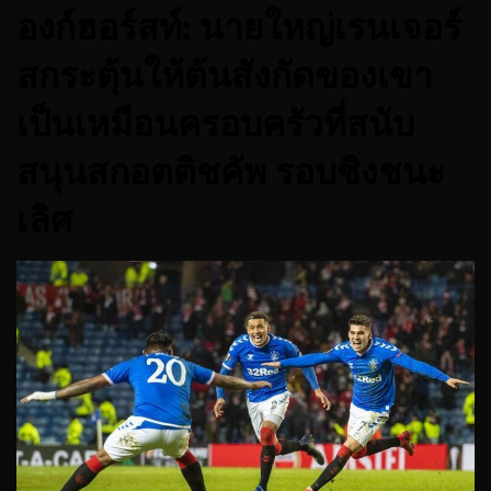
องก์ฮอร์สท์: นายใหญ่เรนเจอร์
สกระตุ้นให้ต้นสังกัดของเขา
เป็นเหมือนครอบครัวที่สนับ
สนุนสกอตติชคัพ รอบชิงชนะ
เลิศ