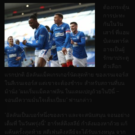
ต้องกระตุ้น
การปะทะ
กันในวัน
เสาร์ ที่แฮม
ป์เดนพาร์ค
อาจเป็นผู้
รักษาประตู
ตัวเลือก
แรกปกติ อัลลันแม็คเกรเกอร์นัดสุดท้าย ของเรนเจอร์ส
ในสีเรนเจอร์ส แต่เขาจะต้องชําระ สําหรับสถานที่บน
ม้านั่ง “ผมเริ่มแม็คลาฟลิน ในแคมเปญถ้วยในปีนี้ –
จอนมีความมั่นใจเต็มเปี่ยม” ฟานกล่าว
“อัลลันเป็นเบอร์หนึ่งของเรา และจะสนับสนุน จอนอย่าง
เต็มที่ ในวันพรุ่งนี้” ฮาร์ทส์คิงสลีย์ กําลังมองหาถ้วย แก้
แค้นครั้งสุดท้าย สตีเฟ่นคิงสลีย์จะได้รับแรงหนุน จาก