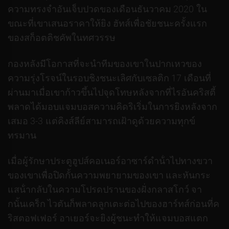
ความทรงจําอันเจ็บปวดของเดือนธันวาคม 2020 ใน
ขณะที่เขาเสนอราคาให้ยิง ฮัทส์เพื่อชัยชนะครั้งแรก
ของสก็อตติชคัพในทศวรรษ
กองหลังมีโอกาสที่จะนําทีมของเขาในปากเหวของ
ความรุ่งโรจน์ในรอบชิงชนะเลิศกับเซลติก 17 เดือนที่
ผ่านมาเมื่อเขาก้าวขึ้นไปจุดโทษหลังจากที่ไรอันคริสตี้
พลาดได้มอบแจมบอสความคิดริเริ่มในการยิงหลังจาก
เสมอ 3-3 แต่คิงส์ลีย์สามารถเฝ้าดูด้วยความทุกข์
ทรมาน
เมื่อผู้รักษาประตูฮูปส์คอเนอร์อาซาร์ดําน้ําไปทางขวา
ของเขาเพื่อปิดกั้นความพยายามของเขา และหันกระ
แสน้ํากลับในความโปรดปรานของฝั่งกลาสโกว์ จา
กนั้นเคร็ก ไวตันก็พลาดลูกเตะต่อไปของฮาร์ทส์ก่อนที่ค
ริสตอฟเฟอร์ อาเยอร์จะยิงผู้ชนะทําให้แจมบอสแตก