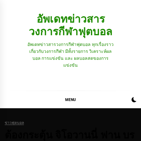
Skip
to
อัพเดทข่าวสาร
content
วงการกีฬาฟุตบอล
อัพเดทข่าวสารวงการกีฬาฟุตบอล ทุกเรื่องราว
เกี่ยวกับวงการกีฬา มีทั้งรายการ วิเคราะห์ผล
บอล การแข่งขัน และ ผลบอลสดของการ
แข่งขัน
MENU
ข่าวฟุตบอล
ต้องกระตุ้น จิโอวานนี่ ฟาน บร