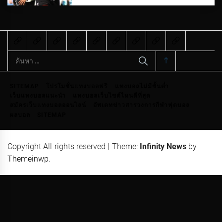
ค้นหา
สำหรับ:
SITEMAP
โปรโมชั่นแทงบอลฟรี
แทงบอลไม่มีขั้นต่ำ
เว็บแทงบอลแนะนำ
แทงบอลเว็บไซต์ไหนดีที่สุด
สมัครเว็บแทงบอลออนไลน์
อัพเดทข่าวสารวงการกีฬาฟุตบอล
ผลบอล
SITEMAP
Copyright All rights reserved
|
Theme:
Infinity News
by
Themeinwp
.