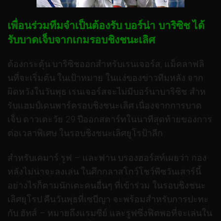
เพื่อนร่วมทีมจําเป็นต้องรับ บอร์น่า บาริซิช ได้
รับบาดเจ็บจากเกมรอบชิงชนะเลิศ
ต้องกระตุ้น บาริซิชออกสําหรับเรนเจอร์ส, แม็คลาฟลิ
นที่จะเริ่มต้น ในเป้าหมาย ในแง่ของข่าวทีมหลัง จาก
ผิดหวังในวันพุธ เรนเจอร์สจะไม่มีบอร์นาบาริซิช สําห
รับแฮมป์เดนพาร์ครอบชิงชนะเลิศ เนื่องจากการบาด
เจ็บ ดาวเตะวัย 29 ปีออกสตาร์ทในนาทีสุดท้ายของการ
ต่อเวลาพิเศษ ในรอบชิงชนะเลิศยูโรป้าลีก
สําหรับเคมาร์ รูฟ – และฟาน บรองฮอร์สท์เผยว่า กอง
หลังไม่น่าจะลงเล่น ในศึกกลาสโกว์โชว์พีซวันเสาร์นี้
อย่างไรก็ตามนักเตะคนอื่นๆ ที่เข้าร่วม ในรอบชิงชนะ
เลิศยุโรป คืนวันพุธที่เซบีญา จะพร้อมสําหรับการปะทะ
กับ ฮัทส์ – หมายถึงแรมซีย์ และรูฟซึ่งฟิตพอที่จะเล่นใน