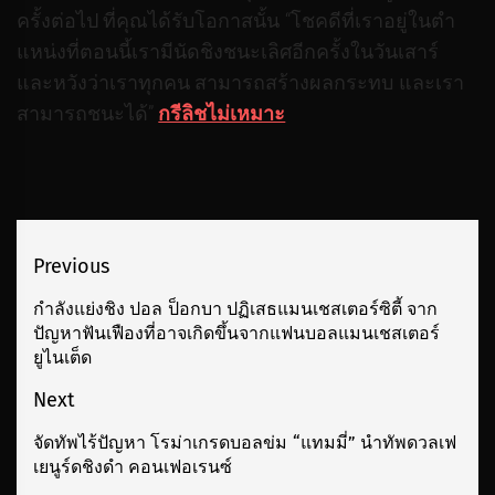
ครั้งต่อไป ที่คุณได้รับโอกาสนั้น “โชคดีที่เราอยู่ในตํา
แหน่งที่ตอนนี้เรามีนัดชิงชนะเลิศอีกครั้งในวันเสาร์
และหวังว่าเราทุกคน สามารถสร้างผลกระทบ และเรา
สามารถชนะได้”
กรีลิชไม่เหมาะ
เมนู
Previous
นำทาง
กําลังแย่งชิง ปอล ป็อกบา ปฏิเสธแมนเชสเตอร์ซิตี้ จาก
Previous
ปัญหาฟันเฟืองที่อาจเกิดขึ้นจากแฟนบอลแมนเชสเตอร์
เรื่อง
post:
ยูไนเต็ด
Next
จัดทัพไร้ปัญหา โรม่าเกรดบอลข่ม “แทมมี่” นำทัพดวลเฟ
Next
เยนูร์ดชิงดำ คอนเฟอเรนซ์
post: