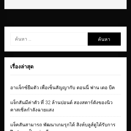
ค้นหา
สำหรับ:
เรื่องล่าสุด
อาแจ็กซ์ยืมตัว เพื่อเซ็นสัญญากับ ดอนนี่ ฟาน เดอ บีค
แจ็กสันมีค่าตัว ที่ 32 ล้านปอนด์ สองสตาร์ดังของนิว
คาสเซิ่ลกำลังฉายแสง
แจ็คสันสามารถ พัฒนาเกมรุกได้ สิงห์บลูส์ดูได้รับการ