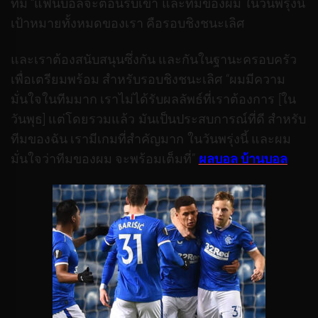
ทีม “แฟนบอลจะต้อนรับเขา และทีมของผม ในวันพรุ่งนี้
เป้าหมายทั้งหมดของเรา คือรอบชิงชนะเลิศ
และเราต้องสนับสนุนซึ่งกัน และกันในฐานะครอบครัว
เพื่อเตรียมพร้อม สําหรับรอบชิงชนะเลิศ “ผมมีความ
มั่นใจในทีมมาก เราไม่ได้รับผลลัพธ์ที่เราต้องการ [ใน
วันพุธ] แต่โดยรวมแล้ว มันเป็นประสบการณ์ที่ดี สําหรับ
ทีมของฉัน เรามีเกมที่สําคัญมาก ในวันพรุ่งนี้ และผม
มั่นใจว่าทีมของผม จะพร้อมเต็มที่”
ผลบอล บ้านบอล