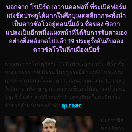
นอกจาก โรเบิร์ต เลวานดอฟสกี้ ที่ระเบิดฟอร์ม
เก่งซัดประตูได้มากในศึกบุนเดสลีกากระทั่งนำ
เป็นดาวซัลโวอยู่ตอนนี้แล้ว ชื่อของ ซิลวา
แปลงเป็นอีกหนึ่งแผงหน้าที่ได้รับการจับตามอง
อย่างยิ่งหลังกดไปแล้ว 19 ประตูรั้งอันดับสอง
ดาวซัลโวในลีกเมืองเบียร์
ดาวเตะชาวโปรตุกีสวัย 25 ปี เพิ่งจะถูก แฟร้งเฟิร์ต ซื้อ
ขาดมาจาก เอซี มิลาน ในฤดูกาลนี้ข้างหลังโชว์ฟอร์ม
น่าประทับใจมาตั้งแต่ฤดูกาลก่อนจากผลงาน 12 ประตู
ในลีก ก่อนที่จะยกฐานะผลงานขึ้นมาได้อย่างสม่ำเสมอ
และก็เป็นตัวเลขวิธีการทำประตูสูงที่สุดในอาชีพการ
ค้าขายลำแข้งของเจ้าตัว
ดูบอลสด
แน่ๆว่าชื่อ
ของ ซิลวา