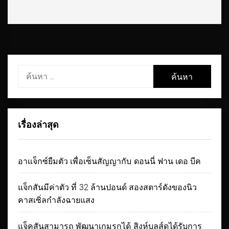
ค้นหา
สำหรับ:
เรื่องล่าสุด
อาแจ็กซ์ยืมตัว เพื่อเซ็นสัญญากับ ดอนนี่ ฟาน เดอ บีค
แจ็กสันมีค่าตัว ที่ 32 ล้านปอนด์ สองสตาร์ดังของนิว
คาสเซิ่ลกำลังฉายแสง
แจ็คสันสามารถ พัฒนาเกมรุกได้ สิงห์บลูส์ดูได้รับการ