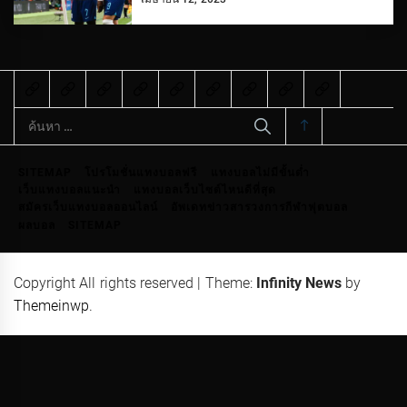
ค้นหา
สำหรับ:
SITEMAP
โปรโมชั่นแทงบอลฟรี
แทงบอลไม่มีขั้นต่ำ
เว็บแทงบอลแนะนำ
แทงบอลเว็บไซต์ไหนดีที่สุด
สมัครเว็บแทงบอลออนไลน์
อัพเดทข่าวสารวงการกีฬาฟุตบอล
ผลบอล
SITEMAP
Copyright All rights reserved
|
Theme:
Infinity News
by
Themeinwp
.