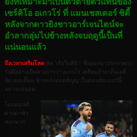
ยิงที่เหมาะมาเป็นตัวตายตัวแทนของ
เซร์คิโอ อเกวโร่ ที่ แมนเชสเตอร์ ซิตี้
หลังจากดาวยิงชาวอาร์เจนไตน์จะ
อำลากลุ่มไปข้างหลังจบฤดูนี้เป็นที่
แน่นอนแล้ว
ถึงเวลาเสริมโหด
ทัพ “เรือใบสีฟ้า” พึ่งออกมาประกาศกา
รันตีอย่างเป็นทางการว่า อเกวโร่ เตรียมอำลาถิ่นเอติ
ฮัด สเตเดี้ยม ข้างหลังหมดสัญญาในตอนซัมเมอร์นี้
อย่างแน่นอน
โดยตอนที่
ผ่านมาหัว
หอกมาก