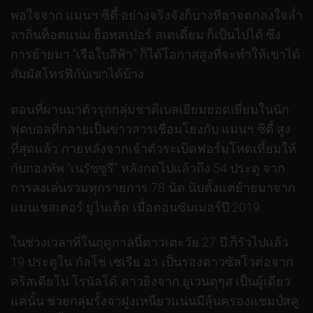
พอใจจาก แมนฯ ซิตี้ อย่างจริงจังก็บางทีอาจตกลงใจล่ำ
ลาถิ่นท็อตแน่ม ฮ็อทสเปอร์ สเตเดี้ยม ก็เป็นไปได้ ซึ่ง
การย้ายมา “เรือใบสีฟ้า” ก็ได้โอกาสสูงที่จะทำให้เขาได้
สัมผัสโทรฟี่กับเขาได้บ้าง
ตอนที่ผ่านมาตัวรุกกลุ่มชาติเบลเยียมยอดเยี่ยมในนัก
ฟุตบอลที่กลายเป็นข่าวสารเชื่อมโยงกับ แมนฯ ซิตี้ สูง
ที่สุดแล้ว ภายหลังจากเจ้าตัวระเบิดฟอร์มโหดเหี้ยมให้
กับกองทัพ “เนรัซซูรี่” หลังกดไปแล้วถึง 54 ประตู จาก
การลงเล่นรวมทุกรายการ 78 นัด นับตั้งแต่ย้ายมาจาก
แมนเชสเตอร์ ยูไนเต็ด เมื่อตอนซัมเมอร์ปี 2019
ในช่วงเวลาที่ในฤดูกาลนี้ดาวเตะวัย 27 ปี ก็รัวไปแล้ว
19 ประตูใน กัลโช่ เซเรีย อา เป็นรองดาวซัลโวต่อจาก
คริสเตียโน่ โรนัลโด้ ดาวยิงจาก ยูเวนตุๆส เป็นผู้เดียว
แค่นั้น ช่วยกลุ่มรั้งจ่าฝูงเหนียวแน่นมีลุ้นครองแชมป์สคู