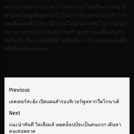
ลงเล่นรวมทุกรายการ 31 นัดหมาย โดยเป็นกองหน้าที่
ครบเครื่องสูงที่สุดคนหนึ่งในยุโรปด้วยความสูงถึง 194
เซนติเมตรทำให้เขามีความโดเด่นสำหรับในการเล่นลูก
กลางอากาศ และก็ยังมีความเร็วสูงพาบอลเลี้ยงกินตัว
เจริญ ซึ่งเป็นคุณสมบัติสำหรับเพื่อการย้ายมาเล่นในศึก
พรีเมียร์ลีก อังกฤษ
เมนู
Previous
นำทาง
เลสเตอร์สะดุ้ง เปิดแผนสำรองลิเวอร์พูลหากวืดโกนาเต้
Previous
เรื่อง
post:
Next
แนะนำทันที วิลเลี่ยมส์ เผยคล็อปป์จะเป็นคนแรก เดินหา
Next
คนเล่นพลาด
post: