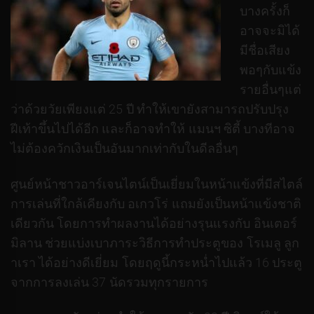
บางครั้งก็
อาจจะมิได้
มีชื่อเสียง
พอๆกับแข้ง
รายอื่นๆแต่
ว่าด้วยวัยเพียงแต่ 25 ปี ทำให้เขายังสามารถปรับปรุง
ฝีเท้าขึ้นไปได้อีก และก็อาจทำให้ แมนฯ ซิตี้ บางทีอาจ
ไม่ต้องควักเงินเป็นอันมากเท่ากับในดีลอื่นๆ
ศูนย์หน้าชาวอาร์เจนไตน์เป็นเยี่ยมในหน้าแข้งที่มีสไตล์
การเล่นที่ใกล้เคียงกับ อเกวโร่ แถมยังเป็นหน้าแข้งชาติ
เดียวกัน โดยการทำผลงานได้อย่างรุนแรงกับ อินเตอร์
มิลาน ช่วยแบ่งเบาภาระวิธีการทำประตูของ โรเมลู ลูก
าเรา ได้อย่างดีเยี่ยม โดยฤดูนี้กระหน่ำไปแล้ว 16 ประตู
จากการลงเล่น 37 นัดรวมทุกรายการ