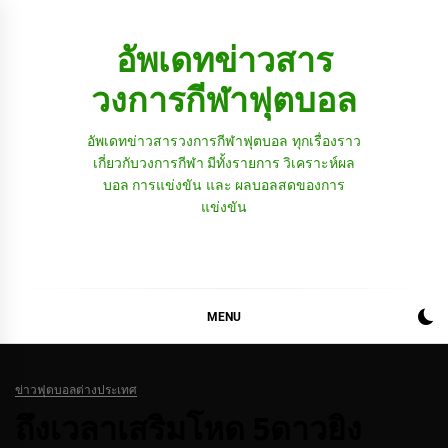
Skip
to
อัพเดทข่าวสาร
content
วงการกีฬาฟุตบอล
อัพเดทข่าวสารวงการกีฬาฟุตบอล ทุกเรื่องราว
เกี่ยวกับวงการกีฬา มีทั้งรายการ วิเคราะห์ผล
บอล การแข่งขัน และ ผลบอลสดของการ
แข่งขัน
MENU
ข่าวฟุตบอลต่างประเทศ
ถึงเวลาเสริมโหด 5ดาวยิง