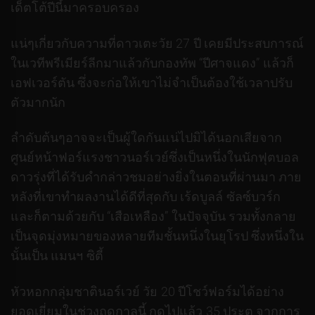
เด็ตโต้ปีนี้มาครอบครอง
แน่ๆเกี่ยวกับความที่ดาวเตะวัย 27 ปี เคยมีประสบการณ์
ในเวทีพรีเมียร์ลีกมาแล้วกับกองทัพ “ปีศาจแดง” แล้วก็
เอฟเวอร์ตัน ซึ่งจะก่อให้เขาไม่จำเป็นต้องใช้เวลาปรับ
ตัวมากนัก
ลำดับต้นๆอาจจะเป็นผู้ใดกันแน่ไปมิได้นอกเสียจาก
ศูนย์หน้าฟอร์แรงชาวนอร์เวย์ซึ่งเป็นหนึ่งในนักฟุตบอล
ดาวรุ่งที่ได้รับคำกล่าวชมอย่างยิ่งในตอนที่ผ่านมา ภาย
หลังที่เขาทำผลงานได้ดีที่สุดกับ เร้ดบูลล์ ซัลซ์บวร์ก
และก็ตามด้วยกับ “เสือเหลือง” ในปัจจุบัน รวมทั้งกลาย
เป็นจุดมุ่งหมายของหลายทีมชั้นหนึ่งในยุโรป ซึ่งหนึ่งใน
นั้นเป็น แมนฯ ซิตี้
หัวหอกกลุ่มชาตินอร์เวย์ วัย 20 ปีโชว์ฟอร์มได้อย่าง
ยอดเยี่ยมในช่วงฤดูกาลนี้ กดไปแล้ว 35 ประตู จากการ