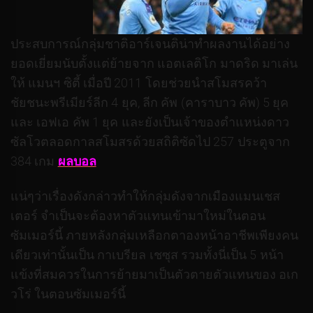
ประสบการณ์กลุ่มชาติอาร์เจนติน่าทำผลงานได้อย่าง
ยอดเยี่ยมนับตั้งแต่ย้ายจาก แอตเลติโก มาดริด มาเล่น
ให้ แมนฯ ซิตี้ เมื่อปี 2011 โดยช่วยนำสโมสรคว้า
ชัยชนะพรีเมียร์ลีก 4 ยุค, ลีก คัพ (คาราบาว คัพ) 5 ยุค
และ เอฟเอ คัพ 1 ยุค และยังเป็นเจ้าของตำแหน่งดาว
ซัลโวตลอดกาลสโมสรด้วยสถิติซัดไป 257 ประตูจาก
384 เกม
ผลบอล
แน่ๆว่าเรื่องดังกล่าวทำให้กลุ่มดังจากเมืองแมนเชส
เตอร์ จำเป็นจะต้องหาตัวแทนเข้ามาใหม่ในตอน
ซัมเมอร์นี้ ภายหลังกลุ่มเหลือกตาองหน้าอาชีพเพียงคน
เดียวเท่านั้นเป็น กาเบรียล เชซุส รวมทั้งนี่เป็น 5 หน้า
แข้งที่สมควรในการย้ายมาเป็นตัวตายตัวแทนของ อเก
วโร่ ในตอนซัมเมอร์นี้