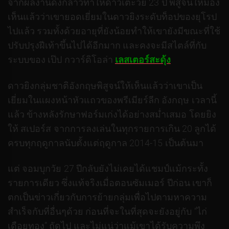
จากผลงานดังกล่าวทำให้ดาวเตะวัย 23 ปี พิสูจน์ให้มอง
เห็นแล้วว่าเขายอดเยี่ยมในดาวยิงระดับท็อปของยุโรป
ไปแล้ว รวมทั้งด้วยอายุที่ยังน้อยทำให้เขายังมีขณะที่ใช้
ปรับปรุงฝีเท้าขึ้นไปได้อีกมาก และคงจะมีสไตล์ที่กับ
ระบบของ เป๊ป กวาร์ดิโอล่า
เลสเตอร์สะดุ้ง
ดาวยิงกลุ่มชาติอังกฤษพิสูจน์ให้เห็นแล้วว่าเขาเป็น
เยี่ยมในแผงหน้าหัวแถวของพรีเมียร์ลีก อังกฤษ เวลานี้
แล้ว ข้างหลังรักษาฟอร์มเก่งได้อย่างสม่ำเสมอ โดยยิง
ให้ สเปอร์ส จากการลงเล่นในทุกรายการเกิน 20 ลูกได้
ครบทุกฤดูกาลนับตั้งแต่ฤดูกาล 2014-15 เป็นต้นมา
แต่ จอมบุกวัย 27 ปีกลับยังไม่เคยได้แชมป์แม้กระทั้ง
รายการเดียว ซึ่งแท้จริงเมื่อตอนซัมเมอร์ ปีก่อน เขาก็
ตกเป็นข่าวเกี่ยวกับการย้ายกลุ่มเพื่อไปตามหาความ
สำเร็จกับที่อื่นๆด้วย ก่อนที่จะในที่สุดจะยังอยู่กับ “ไก่
เดือยทอง” ถัดไป และไม่แน่ว่าแม้เขาได้รับความพึง