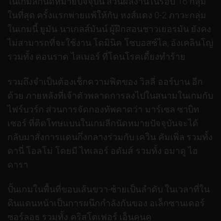
ในเกมลีกนัดหมายปัจจุบัน ส่วนผลงานในรอบ 16 กลุ่ม
ในที่สุด ครั้งแรกพ่ายแพ้ให้กับ หงส์แดง 0-2 ภาวะกลุ่ม
ในเกมนี้ ยูมัน นาเกลส์มันน์ ผู้ฝึกสอนชาวเยอรมัน ยังคง
ไม่สามารถที่จะใช้งาน โดมินิค โซบอสซ์ไล, อังเคลินโญ่
รวมทั้ง คอนราด ไลเมอร์ ที่โดนโรคเดี้ยงทำร้าย
รวมถึงจำเป็นต้องเช็กความฟิตของ วิลลี่ ออร์บาน อีก
ด้วย ภายหลังที่เจ้าตัวพลาดการลงไปในสนามในเกมกับ
ไฟร์บวร์ก ส่วนการจัดกองทัพคาดว่า มาร์เซล ซาบิท
เซอร์ ที่ติดโทษแบนในเกมลีกนัดหมายปัจจุบันจะได้
กลับมาสั่งการแดนกึ่งกลางร่วมกับ เควิน คัมเพิ่ล รวมทั้ง
ดานี่ โอลโม่ โดยมี ไทเลอร์ อดัมส์ รวมทั้ง อมาดู ไฮ
ดารา
ปั้นเกมในพื้นที่ขอบเส้นขวา-ซ้ายเป็นลำดับ ในเวลาที่ใน
ดินแดนหน้าเป็นการผนึกกำลังกันของ อเล็กซานเดอร์
ซอร์ลอธ รวมทั้ง คริสโตเฟอร์ เอ็นคุนคู