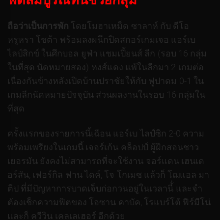
ฟิตสมบูรณ์ทันช่วยกลุ่ม
ถือว่าเป็นการพัก
โดยโมฮาเหม็ด ซาลาห์ กับ ดีโอ
หรูหรา โชต้า พร้อมลงผนึกปิดสกอร์เกมเจอ แอร์เบ
ไลป์สิกข์ ในศึกบอล ยูฟ่า แชมเปี้ยนส์ ลีก (รอบ 16 กลุ่ม
ในที่สุด นัดหมายสอง) หงส์แดง แพ้ในลีกมา 2 เกมต่อ
เนื่องกันข้างหลังเปิดบ้านปราชัยให้กับ ฟูปาดม 0-1 ใน
เกมลีกนัดหมายปัจจุบัน ส่วนผลงานในรอบ 16 กลุ่มใน
ที่สุด
ครั้งแรกของรายการนี้เฉือน แอร์เบ ไลป์ซิก 2-0 ความ
พร้อมเพรียงในเกมนี้ เจอร์เก้น คล็อปป์ ผู้ฝึกสอนชาว
เยอรมัน ยังคงไม่สามารถที่จะใช้งาน จอร์แดน เฮนเด
อร์สัน, เฟอร์กิล ฟาน ไดค์, โจ โกเมซ แล้วก็ โฌแอล มา
ติป ที่มีปัญหาการบาดเจ็บก่อกวนอยู่ในเวลานี้่ และจำ
ต้องเช็กความฟิตของ โอซาน คาบัค, โรแบร์โต้ ฟีร์มีโน่
และก็ ควีวิน เคลเลเฮอร์ อีกด้วย