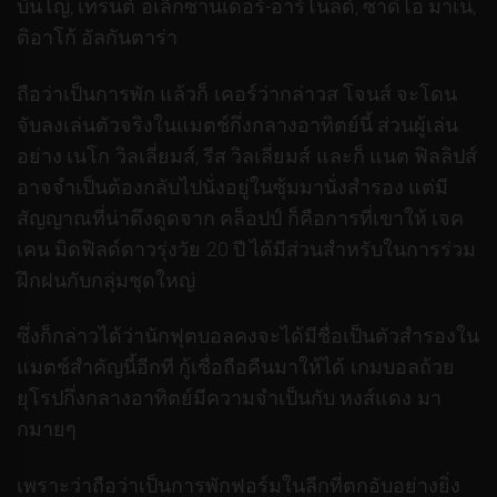
บินโญ่, เทรนต์ อเล็กซานเดอร์-อาร์โนลด์, ซาดิโอ มาเน่,
ติอาโก้ อัลกันตาร่า
ถือว่าเป็นการพัก แล้วก็ เคอร์ว่ากล่าวส โจนส์ จะโดน
จับลงเล่นตัวจริงในแมตช์กึ่งกลางอาทิตย์นี้ ส่วนผู้เล่น
อย่าง เนโก วิลเลี่ยมส์, รีส วิลเลี่ยมส์ และก็ แนต ฟิลลิปส์
อาจจำเป็นต้องกลับไปนั่งอยู่ในซุ้มมานั่งสำรอง แต่มี
สัญญาณที่น่าดึงดูดจาก คล็อปป์ ก็คือการที่เขาให้ เจค
เคน มิดฟิลด์ดาวรุ่งวัย 20 ปี ได้มีส่วนสำหรับในการร่วม
ฝึกฝนกับกลุ่มชุดใหญ่
ซึ่งก็กล่าวได้ว่านักฟุตบอลคงจะได้มีชื่อเป็นตัวสำรองใน
แมตช์สำคัญนี้อีกที กู้เชื่อถือคืนมาให้ได้ เกมบอลถ้วย
ยุโรปกึ่งกลางอาทิตย์มีความจำเป็นกับ หงส์แดง มา
กมายๆ
เพราะว่าถือว่าเป็นการพักฟอร์มในลีกที่ตกอับอย่างยิ่ง