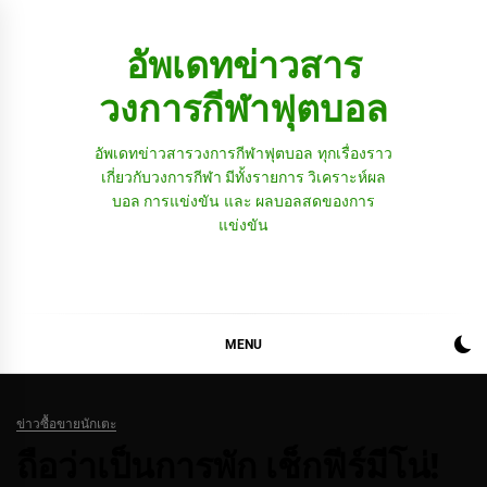
Skip
to
อัพเดทข่าวสาร
content
วงการกีฬาฟุตบอล
อัพเดทข่าวสารวงการกีฬาฟุตบอล ทุกเรื่องราว
เกี่ยวกับวงการกีฬา มีทั้งรายการ วิเคราะห์ผล
บอล การแข่งขัน และ ผลบอลสดของการ
แข่งขัน
MENU
ข่าวซื้อขายนักเตะ
ถือว่าเป็นการพัก เช็กฟีร์มีโน่!