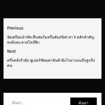
เมนู
Previous
นำทาง
จัดเตรียมนำทัพ คืนฟอร์มหรือดับสนิท! ผ่า 5 หลักสำคัญ
Previous
หงส์แดง ดวลไลป์ซิก
เรื่อง
post:
Next
ครึ่งหลังรัวยับ ซูเปอร์ซัพอตาลันต้ายิงโรม่าแบบถึงลูกถึง
Next
คน
post:
ค้นหา