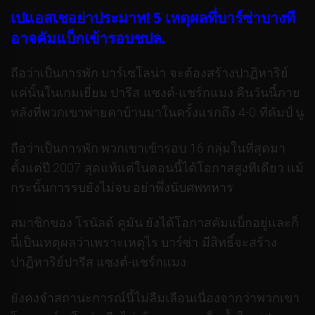
เปแอสเชอย่าประมาท! 5 เหตุผลที่บาร์ซ่าบางที
อาจคัมแบ็กเข้ารอบชปล.
ถือว่าเป็นการพัก บาร์เซโลน่า จะต้องสร้างปาฏิหาริย์
แค่นั้นในเกมเยี่ยม ปารีส แซงต์-แชร์กแมง คืนวันนี้ภาย
หลังที่พวกเขาพ่ายคาบ้านมาในครั้งแรกถึง 4-0 ที่คัมป์ นู
ถือว่าเป็นการพัก พวกเขาเข้ารอบ 16 กลุ่มในที่สุดมา
ตั้งแต่ปี 2007 สุดแท้แต่ในตอนนี้ได้โอกาสสูงทีเดียว แม้
กระนั้นการรบยังไม่จบ อย่าพึ่งนับศพทหาร
สมาชิกของ โรนัลด์ คูมัน ยังได้โอกาสคัมแบ็กอยู่และก็
นี่เป็นเหตุผลว่าเพราะเหตุไร บาร์ซ่า มีสิทธิ์จะสร้าง
ปาฏิหาริย์ปารีส แซงต์-แชร์กแมง
ยังคงจำสถานะการณ์นี้ไม่ลืมเลือนเนื่องจากว่าพวกเขา