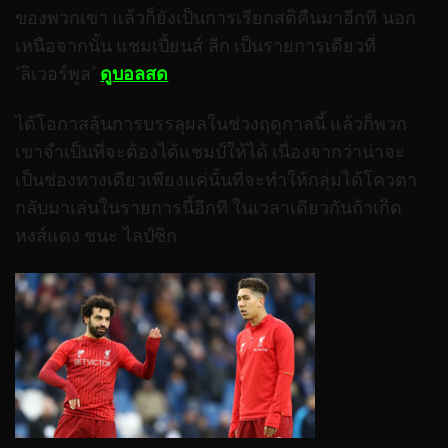
ของพวกเขา แล้วก็ยังเป็นการเรียกสติคืนมาอีกที นอก
เหนือจากนั้น แชมเปี้ยนส์ ลีก เป็นรายการเดียวที่
“ลิเวอร์พูล”
ดูบอลสด
ได้โอกาสลุ้นการบรรลุผลในช่วงฤดูกาลนี้ แล้วก็พวก
เขาจำเป็นที่จะต้องได้แชมป์ให้ได้ เนื่องจากว่าน่าจะ
เป็นช่องทางเดียวเพียงแค่นั้นที่จะทำให้กลุ่มได้โควตา
กลับมาเล่นในรายการนี้อีกที ในเวลาเดียวกันถ้าเกิด
หงส์แดง ชนะ ไลป์ซิก