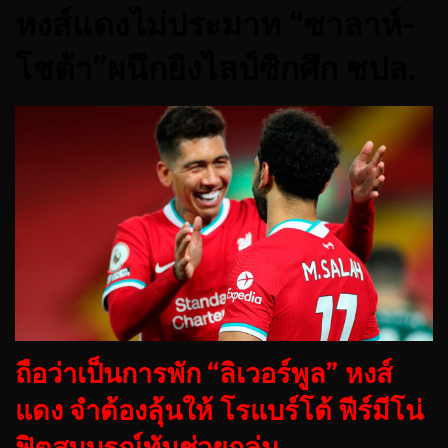
หงส์แดงไม่ประมาท “ซาลาห์-
โชต้า”ผนึกยิงไลป์ซิกศึก ชปล.
ถือว่าเป็นการพัก “ลิเวอร์พูล” หงส์
แดง จำต้องลุ้นให้ โรแบร์โต้ ฟีร์มีโน่