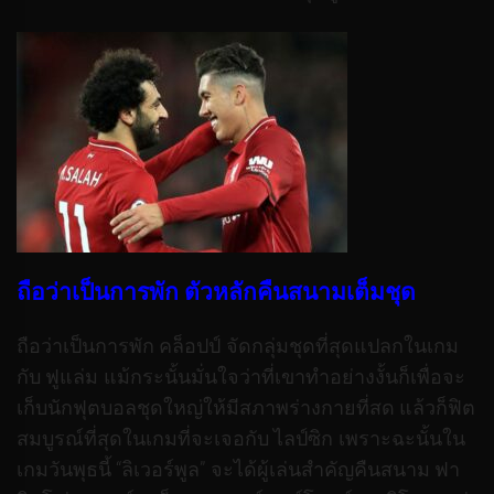
ถือว่าเป็นการพัก ตัวหลักคืนสนามเต็มชุด
ถือว่าเป็นการพัก คล็อปป์ จัดกลุ่มชุดที่สุดแปลกในเกม
กับ ฟูแล่ม แม้กระนั้นมั่นใจว่าที่เขาทำอย่างงั้นก็เพื่อจะ
เก็บนักฟุตบอลชุดใหญ่ให้มีสภาพร่างกายที่สด แล้วก็ฟิต
สมบูรณ์ที่สุดในเกมที่จะเจอกับ ไลป์ซิก เพราะฉะนั้นใน
เกมวันพุธนี้ “ลิเวอร์พูล” จะได้ผู้เล่นสำคัญคืนสนาม ฟา