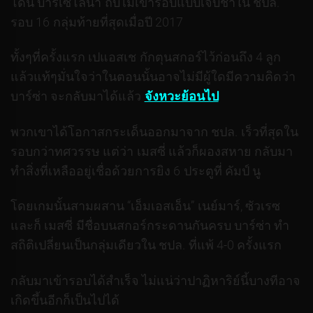
โดน บาร์เซโลน่า ถีบไม่เข้ารอบแบบเจ็บช้ำใน ชปล.
รอบ 16 กลุ่มท้ายที่สุดเมื่อปี 2017
ทั้งๆที่ครั้งแรก เปแอสเช กักตุนสกอร์ไว้ก่อนถึง 4 ลูก
แล้วแท้ๆมั่นใจว่าในตอนนั้นอาจไม่มีผู้ใดมีความคิดว่า
บาร์ซ่า จะกลับมาได้แล้ว
จังหวะย้อนไป
พวกเขาได้โอกาสกระเด็นออกมาจาก ชปล. เร็วที่สุดใน
รอบกว่าทศวรรษ แต่ว่า เมสซี่ แล้วก็ผองสหาย กลับมา
ทำสิ่งที่เหลืออยู่เชื่อด้วยการยิง 6 ประตูที่ คัมป์ นู
โดยเกมนั้นสามผสาน “เอ็มเอสเอ็น” เนย์มาร์, ซัวเรซ​
และก็ เมสซี่ มีชื่อบนสกอร์กระดานกันครบ บาร์ซ่า ทำ
สถิติเปลี่ยนเป็นกลุ่มเดียวใน ชปล. ที่แพ้ 4-0 ครั้งแรก
กลับมาเข้ารอบได้สำเร็จ ไม่แน่ว่าปาฏิหาริย์นี้บางทีอาจ
เกิดขึ้นอีกก็เป็นไปได้