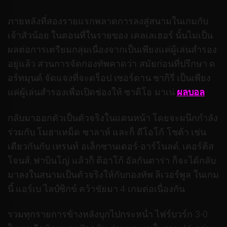
ภายหลังที่สองรายแรกพลาดการลงสู่สนามในเกมกับ
เจ้าสัวน้อย ในตอนที่ในรายของ เคลเลเฮอร์ นั้นไม่เป็น
ผลต่อการเตรียมกลุ่มเนื่องจากเป็นเพียงแค่ผู้เล่นสำรอง
อยู่แล้ว ส่วนการจัดกองทัพคาดว่า สมัยก่อนที่ปรึกษา ด
อร์ทมุนด์ จัดแจงที่จะดร็อป เซอร์ดาน ชากิรี่ เป็นเพียง
แค่ผู้เล่นสำรองเพื่อเปิดช่องให้ ซาดิโอ มาเน่
ผลบอล
กลับมาออกตัวเป็นตัวจริงในแดนหน้า โดยจะผนึกกำลัง
ร่วมกับ โมฮาเหม็ด ซาลาห์ และก็ ดีโอโก้ โชต้า เช่น
เดียวกันกับ เทรนท์ อเล็กซานเดอร์-อาร์โนลด์, เคอร์ติส
โจนส์, ฟาบินโญ่ แล้วก็ ติอาโก้ อัลกันตาร่า ก็จะได้กลับ
มาลงในสนามเป็นตัวจริงให้กับกองทัพ ลิเวอร์พูล ในเกม
นี้ แอร์เบ ไลป์ซิกข์ คว้าชัยมา 4 เกมต่อเนื่องกัน
รวมทุกรายการข้างหลังบุกไปกระหน่ำ ไฟร์บวร์ก 3-0