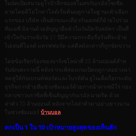
ในนัดเปิดสนามยูโรป้าลีกของสโมสรกับเรอัลโซเซีย
ดาดโดยดิโอโกดาโลต์เริ่มต้นฤดูกาลในฐานะตัวเลือก
แรกของ บริษัท เท็นฮักขณะเดียวกันเดสต์ก็ย้ายไปร่วม
ทีมเอซี มิลานด้วยสัญญายืมตัวในวันปิดรับสมัคร เป็นที่
เข้าใจกันว่าแข้งวัย 21 ปีมีความกระตือรือร้นที่จะย้าย
ไปเล่นที่โอลด์ แทรฟฟอร์ด แต่ดีลดังกล่าวก็ถูกขัดขวาง
โดยข้อเรียกร้องของบาร์เซโลน่าที่ 20 ล้านปอนด์สําห
รับนักเตะรายนี้ หลังจากแพ้สองเกมเปิดฤดูกาลอย่างน่า
หดหู่ให้กับเบรนท์ฟอร์ดและไบรท์ตัน ยูไนเต็ดก็ยกระดับ
ธุรกิจการย้ายทีมช่วงซัมเมอร์ด้วยการนําคาเซมิโร่ กอง
กลางชาวบราซิลที่เซ็นสัญญากับเรอัล มาดริด ด้วย
ค่าตัว 70 ล้านปอนด์ หลังจากไล่ล่าตัวมาอย่างยาวนาน
ในช่วงซัมเมอร์
บ้านบอล
ตกเป็น 1 ใน 10 เป้าหมายสูงสุดของเท็นฮัก