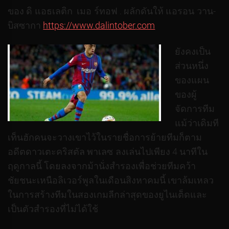
ของ ดิ แอธเลติก เมอ ร์ทอฟ . ผลักดันให้ แอรอน วาน-
บิสซากา
https://www.dalintober.com
ยังคงเป็น
ส่วนหนึ่ง
ของแผน
ของผู้
จัดการทีม
แม้ว่าเดิมที
เท็นฮักคนจะวางเขาไว้ในรายชื่อการย้ายทีมก็ตาม
อดีตดาวเตะคริสตัล พาเลซ ลงเล่นไปเพียง 4 นาทีใน
ฤดูกาลนี้ โดยลงจากม้านั่งสํารองเพื่อช่วยทีมคว้า
ชัยชนะเหนือลิเวอร์พูลในเดือนสิงหาคมนี้ เขาล้มเหลว
ในการสร้างทีมในสองเกมลีกล่าสุดของยูไนเต็ดและ
เป็นตัวสํารองที่ไม่ได้ใช้