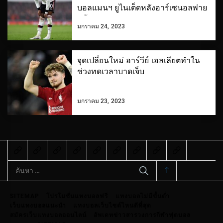
บอลแมนฯ ยูไนเต็ดหลังอาร์เซนอลพ่าย
แพ้
มกราคม 24, 2023
จุดเปลี่ยนใหม่ ฮาร์วีย์ เอลเลียตทำใน
ช่วงทดเวลาบาดเจ็บ
มกราคม 23, 2023
ค้นหา
สำหรับ:
SITEMAP
โปรโมชั่นแทงบอลฟรี
แทงบอลไม่มีขั้นต่ำ
เว็บแทงบอลแนะนำ
แทงบอลเว็บไซต์ไหนดีที่สุด
สมัครเว็บแทงบอลออนไลน์
อัพเดทข่าวสารวงการกีฬาฟุตบอล