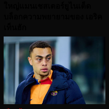
ใหญ่แมนเชสเตอร์ยูไนเต็ด
บล็อกความพยายามของ เอริค
เท็นฮัก