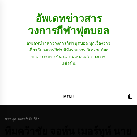
Skip
to
อัพเดทข่าวสาร
content
วงการกีฬาฟุตบอล
อัพเดทข่าวสารวงการกีฬาฟุตบอล ทุกเรื่องราว
เกี่ยวกับวงการกีฬา มีทั้งรายการ วิเคราะห์ผล
บอล การแข่งขัน และ ผลบอลสดของการ
แข่งขัน
MENU
ข่าวฟุตบอลพรีเมียร์ลีก
ทีมคว้าชัย จอห์น เมอร์ทูห์ นาย