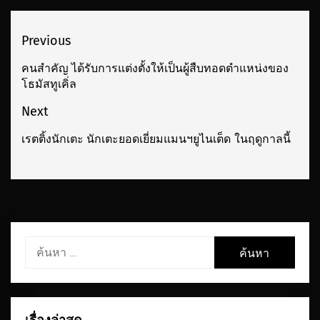
เมนู
Previous
นำทาง
คนสำคัญ ได้รับการแต่งตั้งให้เป็นผู้สืบทอดตำแหน่งของ
Previous
โธมัสทูเคิ่ล
เรื่อง
post:
Next
เรตติ้งนักเตะ นักเตะยอดเยี่ยมแมนฯยูไนเต็ด ในฤดูกาลนี้
Next
post:
ค้นหา
สำหรับ: