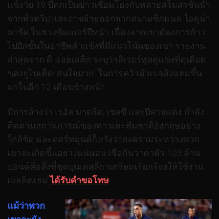
แข้งวัย 19 ปีตกเป็นข่าวเชื่อมโยงกับหลายสโมสรชั้นนํา
จากทั่วทวีป และอาจย้ายออกจากสนามซิกแนล ไอดูน่า
พาร์ค ในช่วงซัมเมอร์ปีหน้า เนื่องจากเขาต้องการก้าว
ไปอีกขั้นในอาชีพค้าแข้งที่มีแนวโน้มของเขา รายงาน
ล่าสุดจาก ดิ แอธเลติก ระบุว่าลิเวอร์พูลคู่แข่งที่ดุเดือด
ของยูไนเต็ด ‘สนใจมาก’ ในการคว้าตัวเบลลิงแฮมขึ้น
มาในอีก 12 เดือนข้างหน้า
มีการอ้างว่า เรอัล มาดริด, เชลซี และปีศาจแดง กําลัง
ติดตามสถานการณ์ของดาวเตะทีมชาติอังกฤษอย่าง
ใกล้ชิด และดอร์ทมุนด์ก็หวังว่าสงครามระหว่างพวก
เขาจะเกิดขึ้นอย่างแน่นอน เชื่อกันว่าค่าตัว 103 ล้าน
ปอนด์คือสิ่งที่ชุดบุนเดสลีกาเตรียมเรียกร้องให้ใช้งาน
เบลลิงแฮม
ได้รับคำขอโทษ
แม้ว่าพวก