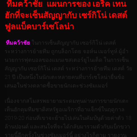
ทีมคว้าชัย แผนการของ เอริค เทน
ฮักที่จะเซ็นสัญญากับ เซร์กิโน่ เดสต์
ฟูลแบ็คบาร์เซโลน่า
ทีมคว้าชัย
ในการเซ็นสัญญากับ เซอร์กิโน่ เดสต์
ระหว่างการย้ายทีม ถูกบล็อกโดย จอห์น เมอร์ทูห์ ผู้อํา
นวยการฟุตบอลของแมนเชสเตอร์ยูไนเต็ด ในการเซ็น
สัญญากับ เซอร์กิโน่ เดสต์ ระหว่างการย้ายทีม เดสต์ วัย
21 ปี เป็นหนึ่งในนักเตะหลายคนที่บาร์เซโลน่ายื่นข้อ
เสนอในช่วงตลาดซื้อขายนักเตะช่วงซัมเมอร์
เนื่องจากสโมสรพยายามระดมทุนผ่านการขายนักเตะ
เท็นฮักคุมทีมชาติสหรัฐอเมริกาที่อาแจ็กซ์ในฤดูกาล
2019-20 ก่อนที่เขาจะย้ายไปเล่นในคัมป์นูด้วยค่าตัว 18
ล้านปอนด์ และสนใจที่จะได้กลับมารวมตัวกับแบ็กขวา
รายนี้อีกครั้งในช่วงซัมเมอร์นี้ อย่างไรก็ตาม รายงาน