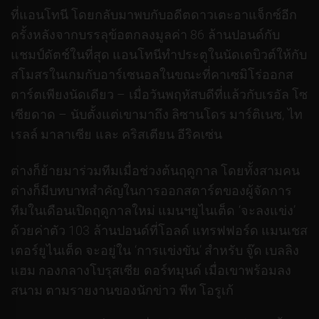
ที่แอนโทนี โดยกลับมาพบกับอดีตดาวเตะอาแจ็กซ์อีก
ครั้งหลังจากบรรลุข้อตกลงมูลค่า 86 ล้านปอนด์กับ
แชมป์ดัตช์ในที่สุด แอนโทนีทําประตูในนัดเดบิวต์ให้กับ
สโมสรในเกมกับอาร์เซนอลในขณะที่คาเซมิโร่ออกส
ตาร์ตเพียงนัดเดียว – เมื่อวันพฤหัสบดีที่แล้วกับเรอัล โซ
เซียดาด – นับตั้งแต่เขามาถึง ลิซานโดร มาร์ติเนซ, ไท
เรลล์ มาลาเซีย และ คริสเตียน อีริคเซ่น
ต่างก็ย้ายมาร่วมทีมเมื่อช่วงต้นฤดูกาล โดยทั้งสามคน
ต่างก็มีบทบาทสําคัญในการออกสตาร์ตของผู้จัดการ
ทีมในเดือนเปิดฤดูกาลใหม่ แมนฯยูไนเต็ด ‘จะลงแข่ง’
ด้วยค่าตัว 103 ล้านปอนด์ที่โอลด์ แทรฟฟอร์ด แมนเชส
เตอร์ยูไนเต็ด จะอยู่ใน ‘การแข่งขัน’ สําหรับ จู๊ด เบลลิง
แฮม กองกลางโบรุสเซีย ดอร์ทมุนด์ เมื่อเขาพร้อมลง
สนาม ตามรายงานของนักข่าว พีท โอรูเก้