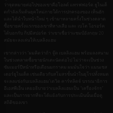
ว่าจุดหมายต่อไปของเขาคือโอลด์ แทรฟฟอร์ด ยูไนเต็
ดกําลังเริ่มต้นยุคใหม่ภายใต้การปกครองของ เท็นฮัก
และได้นําใบหน้าใหม่ ๆ เข้ามาหลายครั้งในช่วงตลาด
ซื้อขายครั้งแรกของเขาที่หางเสือ และ เบโต โอรอร์ค
ได้บอกกับ กิปมีสปอร์ต ว่าเขาเชื่อว่าแชมป์อังกฤษ 20
สมัยจะลงเล่นให้เบลลิงแฮม
เขากล่าวว่า “ผมคิดว่าถ้า จู๊ด เบลลิงแฮม พร้อมลงสนาม
ในช่วงตลาดซื้อขายนักเตะนัดต่อไป ไม่ว่าจะเป็นช่วง
ซัมเมอร์ปีหน้าหรือเดือนมกราคม ผมมั่นใจว่า แมนเชส
เตอร์ยูไนเต็ด เช่นเดียวกับสโมสรชั้นนําในยุโรปทั้งหมด
จะลงแข่งกับเบลลิงแฮม”เดวิด คาร์ทลิดจ์ บรรณาธิการ
อีเอสพีเอ็น เคยอธิบายว่าเบลลิงแฮมเป็น “เครื่องจักร”
และเป็นการยากที่จะโต้แย้งกับการประเมินนั้นเมื่อดู
สถิติของเขา