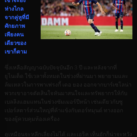
เขาจะยัง
ห่างไกล
จากคู่หูที่มี
ศักยภาพ
เพียงคน
เดียวของ
เขาก็ตาม
ซึ่งเหลือสัญญาฉบับปัจจุบันอีก 3 ปี และหลังจากที่
ยูไนเต็ด ใช้เวลาทั้งหมดในช่วงที่ผ่านมา พยายามและ
ล้มเหลวในการพาเฟรงกี้ เดอ ยอง ออกจากบาร์เซโลน่า
พวกเขาอาจตัดสินใจหันมาสนใจและทรัพยากรให้กับ
เบลลิงแฮมแทนในช่วงซัมเมอร์ปีหน้า เช่นเดียวกับซู
เปอร์สตาร์ส่วนใหญ่ที่ค้าแข้งกับดอร์ทมุนด์ ทางออก
ของผู้ควบคุมห้องเครื่อง
ดูเหมือนจะหลีกเลี่ยงไม่ได้ และเอริค เท็นฮักก็น่าจะหวัง