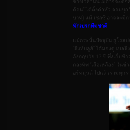
ช่วงเวลานั้นไม่อาจจะตกลง
ค้อน” ได้ตั้งค่าหัว จอมบุก
บาท) แม้ เชลซี อาจจะมีก
พักเบรกทีมชาติ
แม้กระนั้นปัจจุบัน ยูโรส
“สิงห์บลูส์” ได้มองดู เบล
อังกฤษวัย 17 ปี พึ่งเก็บข้
กองทัพ “เสือเหลือง” ในช่ว
อร์ทมุนด์ ไปแล้วรวมทุกรา