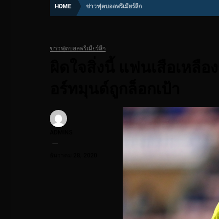
HOME
ข่าวฟุตบอลพรีเมียร์ลีก
ข่าวฟุตบอลพรีเมียร์ลีก
ผิดใจสิ่งนี้ แฟนเสือเหลื
อร์ทมุนด์ถูกล็อกเป้า
ADMINS
ธันวาคม 28, 2020