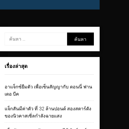
ค้นหา
สำหรับ:
เรื่องล่าสุด
อาแจ็กซ์ยืมตัว เพื่อเซ็นสัญญากับ ดอนนี่ ฟาน
เดอ บีค
แจ็กสันมีค่าตัว ที่ 32 ล้านปอนด์ สองสตาร์ดัง
ของนิวคาสเซิ่ลกำลังฉายแสง