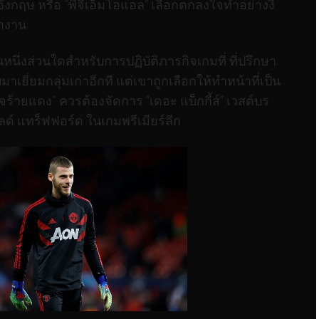
ังกฤษ หรือ “พีจีเอ็มโอแอล” เลือกตกลงใจทำอย่างงี้
ำงาน
นหนึ่งส่วนใดสำหรับการปฏิบัติภารกิจเกมที่ ที่ปรึกษา
เยี่ยมกลุ่มเก่าอีกที แต่เขาถูกเลือกให้ทำหน้าที่เป็น
ศาจร้ายแดง” ควรต้องจัดการ “เดอะ แบ็กกี้ส์” เวสต์บร
อลด์ แทร็ฟฟอร์ด ในเกมพรีเมียร์ลีก