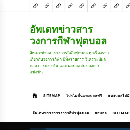
Skip
to
content
อัพเดทข่าวสาร
วงการกีฬาฟุตบอล
อัพเดทข่าวสารวงการกีฬาฟุตบอล ทุกเรื่องราว
เกี่ยวกับวงการกีฬา มีทั้งรายการ วิเคราะห์ผล
บอล การแข่งขัน และ ผลบอลสดของการ
แข่งขัน
SITEMAP
โปรโมชั่นแทงบอลฟรี
แทงบอลไม่มีข
อัพเดทข่าวสารวงการกีฬาฟุตบอล
ผลบอล
SITEMAP