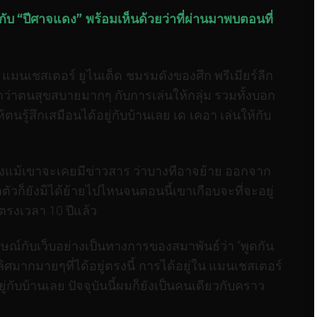
ับ “ปีศาจแดง” พร้อมเห็นด้วยว่าที่ผ่านมาพบตอนที่
ู แมนเชสเตอร์ ยูไนเต็ด ชมรมดังของศึก พรีเมียร์ลีก
วมาว่าตนสุขสบายมากๆ กับการเล่นให้กลุ่ม รวมทั้งบอก
้ตนรู้สึกเสมือนได้อยู่กับบ้านเลย เด เคอา เล่นให้กับ
 ถึงแม้เขาจะเคยมีข่าวสาร ว่าบางทีอาจย้าย ออกจาก
้าตัวก็ยังมิได้ย้ายไปไหนจนตอนนี้เขาเกือบจะที่จะอยู่
ตรงเวลา 10 ปีแล้ว
าษณ์กับเว็บอย่างเป็นทางการของสมาพันธ์ว่า “พูดกัน
ลิศมากมายๆที่ได้อยู่ตรงนี้ การได้อยู่ใน แมนเชสเตอร์
ยู่กับบ้านเลย ปัจจุบันนี้ผมก็ยังเป็นคนเดียวกับคราว