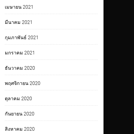
เมษายน 2021
มีนาคม 2021
กุมภาพันธ์ 2021
มกราคม 2021
ธันวาคม 2020
พฤศจิกายน 2020
ตุลาคม 2020
กันยายน 2020
สิงหาคม 2020