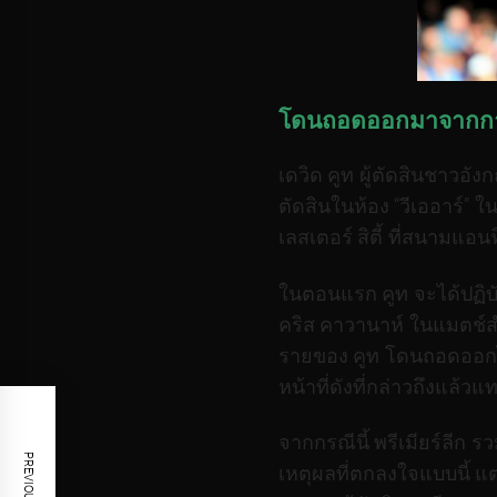
โดนถอดออกมาจากการทำ
เดวิด คูท ผู้ตัดสินชาวอ
ตัดสินในห้อง “วีเออาร์” ใ
เลสเตอร์ สิตี้ ที่สนามแอนฟ
ในตอนแรก คูท จะได้ปฏิบัติห
คริส คาวานาห์ ในแมตช์สำค
รายของ คูท โดนถอดออกไปแ
หน้าที่ดังที่กล่าวถึงแล้วแ
จากกรณีนี้ พรีเมียร์ลีก ร
เหตุผลที่ตกลงใจแบบนี้ แต