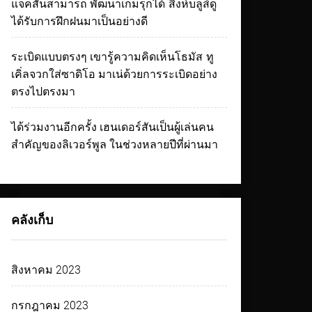
แจ็คสันสามารถ พัฒนาเกมรุกได้ สิงห์บลูส์ดู
ได้รับการฝึกฝนมาเป็นอย่างดี
ระเบิดแบบตรงๆ เขารู้ความคิดเห็นโธมัส ทู
เคิ่ลจวกใส่ซาดิโอ มาเน่ด้วยการระเบิดอย่าง
ตรงไปตรงมา
ได้ร่วมงานอีกครั้ง เฮนเดอร์สันเป็นผู้เล่นคน
สำคัญของลิเวอร์พูล ในช่วงหลายปีที่ผ่านมา
คลังเก็บ
สิงหาคม 2023
กรกฎาคม 2023