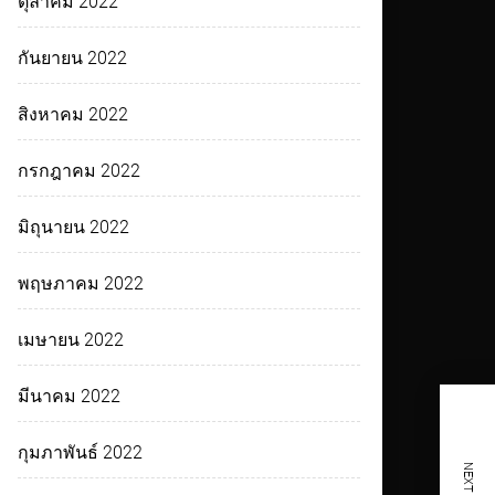
ตุลาคม 2022
กันยายน 2022
สิงหาคม 2022
กรกฎาคม 2022
มิถุนายน 2022
พฤษภาคม 2022
เมษายน 2022
มีนาคม 2022
กุมภาพันธ์ 2022