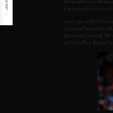
PREVIOUS POST
สมาคมผู้ตัดสินอาชีพของอ
ด้วยเหตุผลด้านการกระท
หากว่า คูท จะมิได้เป็นส่ว
เบรนแดน ร็อดเจอร์ส กลับมา
ผู้ตัดสินหลักในเกมที่ “ปี
อมวิช อัลเบี้ยน ที่สนามโ