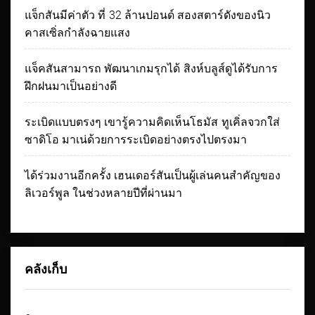
แจ็กสันมีค่าตัว ที่ 32 ล้านปอนด์ สองสตาร์ดังของนิว
คาสเซิ่ลกำลังฉายแสง
แจ็คสันสามารถ พัฒนาเกมรุกได้ สิงห์บลูส์ดูได้รับการ
ฝึกฝนมาเป็นอย่างดี
ระเบิดแบบตรงๆ เขารู้ความคิดเห็นโธมัส ทูเคิ่ลจวกใส่
ซาดิโอ มาเน่ด้วยการระเบิดอย่างตรงไปตรงมา
ได้ร่วมงานอีกครั้ง เฮนเดอร์สันเป็นผู้เล่นคนสำคัญของ
ลิเวอร์พูล ในช่วงหลายปีที่ผ่านมา
คลังเก็บ