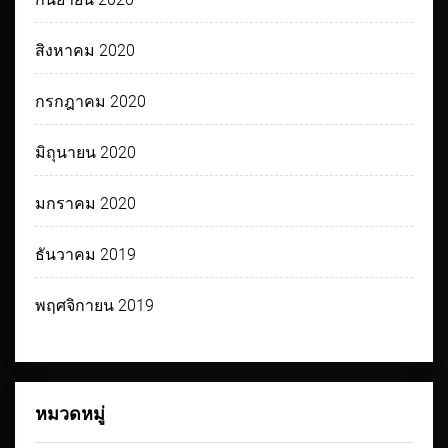
สิงหาคม 2020
กรกฎาคม 2020
มิถุนายน 2020
มกราคม 2020
ธันวาคม 2019
พฤศจิกายน 2019
หมวดหมู่