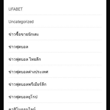
UFABET
Uncategorized
ข่าวซื้อขายนักเตะ
ข่าวฟุตบอล
ข่าวฟุตบอล ไทยลีก
ข่าวฟุตบอลต่างประเทศ
ข่าวฟุตบอลพรีเมียร์ลีก
ข่าวฟุตบอลยุโรป
คาสิโนออนไลน์