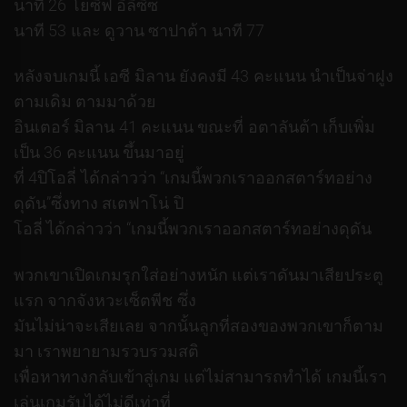
นาที 26 โยซิฟ อิลิซิซ
นาที 53 และ ดูวาน ซาปาต้า นาที 77
หลังจบเกมนี้ เอซี มิลาน ยังคงมี 43 คะแนน นำเป็นจ่าฝูง
ตามเดิม ตามมาด้วย
อินเตอร์ มิลาน 41 คะแนน ขณะที่ อตาลันต้า เก็บเพิ่ม
เป็น 36 คะแนน ขึ้นมาอยู่
ที่ 4ปิโอลี่ ได้กล่าวว่า “เกมนี้พวกเราออกสตาร์ทอย่าง
ดุดัน”ซึ่งทาง สเตฟาโน่ ปิ
โอลี่ ได้กล่าวว่า “เกมนี้พวกเราออกสตาร์ทอย่างดุดัน
พวกเขาเปิดเกมรุกใส่อย่างหนัก แต่เราดันมาเสียประตู
แรก จากจังหวะเซ็ตพีช ซึ่ง
มันไม่น่าจะเสียเลย จากนั้นลูกที่สองของพวกเขาก็ตาม
มา เราพยายามรวบรวมสติ
เพื่อหาทางกลับเข้าสู่เกม แต่ไม่สามารถทำได้ เกมนี้เรา
เล่นเกมรับได้ไม่ดีเท่าที่