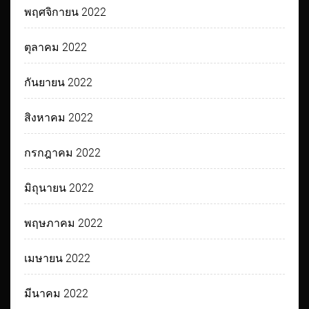
พฤศจิกายน 2022
ตุลาคม 2022
กันยายน 2022
สิงหาคม 2022
กรกฎาคม 2022
มิถุนายน 2022
พฤษภาคม 2022
เมษายน 2022
มีนาคม 2022