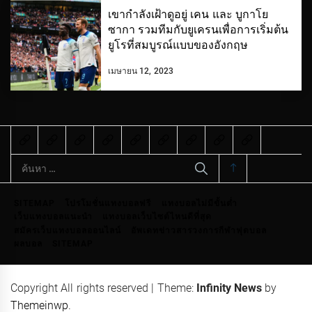
เขากำลังเฝ้าดูอยู่ เคน และ บูกาโย
ซากา รวมทีมกับยูเครนเพื่อการเริ่มต้น
ยูโรที่สมบูรณ์แบบของอังกฤษ
เมษายน 12, 2023
ค้นหา
สำหรับ:
SITEMAP
โปรโมชั่นแทงบอลฟรี
แทงบอลไม่มีขั้นต่ำ
เว็บแทงบอลแนะนำ
แทงบอลเว็บไซต์ไหนดีที่สุด
สมัครเว็บแทงบอลออนไลน์
อัพเดทข่าวสารวงการกีฬาฟุตบอล
ผลบอล
SITEMAP
Copyright All rights reserved
|
Theme:
Infinity News
by
Themeinwp
.