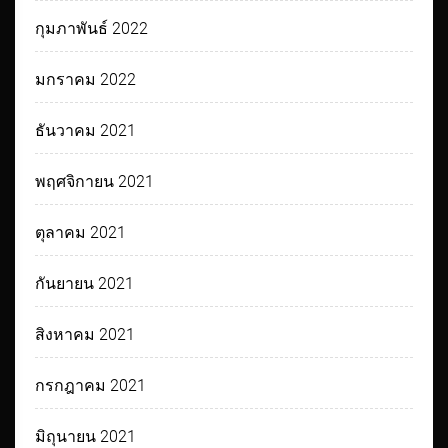
กุมภาพันธ์ 2022
มกราคม 2022
ธันวาคม 2021
พฤศจิกายน 2021
ตุลาคม 2021
กันยายน 2021
สิงหาคม 2021
กรกฎาคม 2021
มิถุนายน 2021