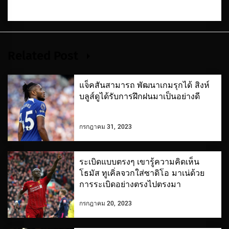
Related Post
แจ็คสันสามารถ พัฒนาเกมรุกได้ สิงห์
บลูส์ดูได้รับการฝึกฝนมาเป็นอย่างดี
กรกฎาคม 31, 2023
ระเบิดแบบตรงๆ เขารู้ความคิดเห็น
โธมัส ทูเคิ่ลจวกใส่ซาดิโอ มาเน่ด้วย
การระเบิดอย่างตรงไปตรงมา
กรกฎาคม 20, 2023