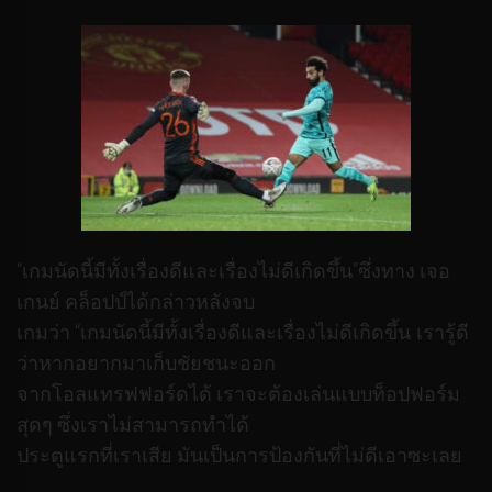
“เกมนัดนี้มีทั้งเรื่องดีและเรื่องไม่ดีเกิดขึ้น”ซึ่งทาง เจอ
เกนย์ คล็อปป์ได้กล่าวหลังจบ
เกมว่า “เกมนัดนี้มีทั้งเรื่องดีและเรื่องไม่ดีเกิดขึ้น เรารู้ดี
ว่าหากอยากมาเก็บชัยชนะออก
จากโอลแทรฟฟอร์ดได้ เราจะต้องเล่นแบบท็อปฟอร์ม
สุดๆ ซึ่งเราไม่สามารถทำได้
ประตูแรกที่เราเสีย มันเป็นการป้องกันที่ไม่ดีเอาซะเลย