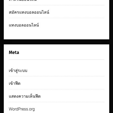
สมัครแทงบอลออนไลน์
แทงบอลออนไลน์
Meta
เข้าสู่ระบบ
เข้าฟีด
แสดงความเห็นฟีด
WordPress.org