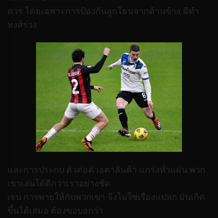
ควร โดยเฉพาะการป้องกันลูกโยนจากด้านข้าง ผีทำ
หงส์ร่วง
และการประกบ ตัวต่อตัวอตาลันต้า แกร่งทั่วแผ่น พวก
เขาเล่นได้ดีกว่าเราอย่างชัด
เจน การพ่ายให้กับพวกเขา จึงไม่ใช่เรื่องแปลก มันเกิด
ขึ้นได้เสมอ ต้องขอบอกว่า