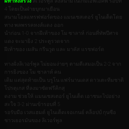
ผีทำหงส์ร่วง
ลิเวอร์พูล ลงสนามในเกมเอฟเอคัพ รอบที่
4 โดยเป็นฝ่ายบุกมาเยือน
สนามโอลแทรฟฟอร์ดของ แมนเชสเตอร์ ยูไนเต็ดโดย
ทาง พลพรรคหงส์แดง ออก
นำก่อน 1-0 จากฝีเท้าของ โม ซาลาห์ ก่อนที่ทัพปีศาจ
แดง จะมายิง 2 ประตูรวดจาก
ฝีเท้าของ เมสัน กรีนวูด และ มาคัส แรชฟอร์ด
ทางฝั่งลิเวอร์พูล ไม่ยอมง่ายๆ ตามตีเสมอเป็น 2-2 จาก
การยิงของ โม ซาลาห์ คน
เดิม แต่สุดท้ายเป็น บรูโน แฟร์นานเดส ดาวเตะทีมชาติ
โปรตุเกส ที่ลงมาซัดฟรีคิกสุ
ดงาม ช่วยให้ แมนเชสเตอร์ ยูไนเต็ด เอาชนะไปอย่าง
สะใจ 3-2 ผ่านเข้ารอบที่ 5
รอรับมือ เวสแฮมต์ ยูไนเต็ดเจอเกนย์ คล็อปป์ กุนซือ
ชาวเยอรมันของ ลิเวอร์พูล