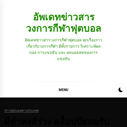
Skip
to
อัพเดทข่าวสาร
content
วงการกีฬาฟุตบอล
อัพเดทข่าวสารวงการกีฬาฟุตบอล ทุกเรื่องราว
เกี่ยวกับวงการกีฬา มีทั้งรายการ วิเคราะห์ผล
บอล การแข่งขัน และ ผลบอลสดของการ
แข่งขัน
MENU
ข่าวฟุตบอลต่างประเทศ
ผีทำหงส์ร่วง คล็อปป์ยอมรับ