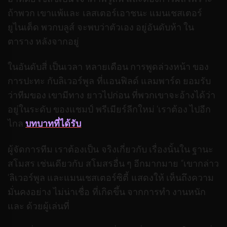
ถ้าพวก เขาแพ้และ เลสเตอร์เอาชนะ แมนเชสเตอร์
ยูไนเต็ด พวกบลูส์ จะพบว่าตัวเอง อยู่อันดับห้า ใน
ตาราง หลังจากอยู่
ในอันดับสี่ เป็นเวลา หลายเดือน การพูดล่วงหน้า ของ
การปะทะ กับลิเวอร์พูล ที่แอนฟิลด์ แลมพาร์ด ยอมรับ
ว่าทีมของ เขามีทาง ยาวไปก่อน ที่พวกเขาจะอ้างได้ว่า
อยู่ในระดับ ของแชมป์ พรีเมียร์ลีกใหม่ ‘เราต้อง ไปอีก
ไกล
บทบาทที่ได้รับ
ผู้จัดการทีม เราต้องเป็น จริงเกี่ยวกับ เรื่องนั้นใน ฐานะ
สโมสร เช่นเดียวกับ สโมสรอื่น ๆ อีกมากมาย “เขากล่าว
‘ลิเวอร์พูล และแมนเชสเตอร์ซิตี้ แสดงให้ เห็นถึงความ
มั่นคงอย่าง ไม่น่าเชื่อ ที่เกิดขึ้น จากการทำ งานหนัก
และ ด้วยผู้เล่นที่