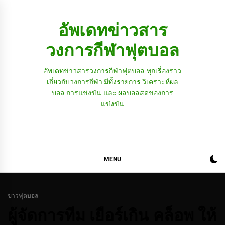
Skip
to
อัพเดทข่าวสาร
content
วงการกีฬาฟุตบอล
อัพเดทข่าวสารวงการกีฬาฟุตบอล ทุกเรื่องราว
เกี่ยวกับวงการกีฬา มีทั้งรายการ วิเคราะห์ผล
บอล การแข่งขัน และ ผลบอลสดของการ
แข่งขัน
MENU
ข่าวฟุตบอล
ผู้จัดการทีม เยือร์เกิน คล็อพ ให้