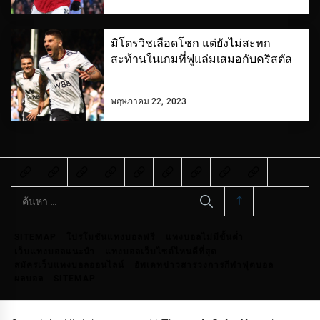
มิโตรวิชเลือดโชก แต่ยังไม่สะทก
สะท้านในเกมที่ฟูแล่มเสมอกับคริสตัล
พฤษภาคม 22, 2023
ค้นหา
สำหรับ:
SITEMAP
โปรโมชั่นแทงบอลฟรี
แทงบอลไม่มีขั้นต่ำ
เว็บแทงบอลแนะนำ
แทงบอลเว็บไซต์ไหนดีที่สุด
สมัครเว็บแทงบอลออนไลน์
อัพเดทข่าวสารวงการกีฬาฟุตบอล
ผลบอล
SITEMAP