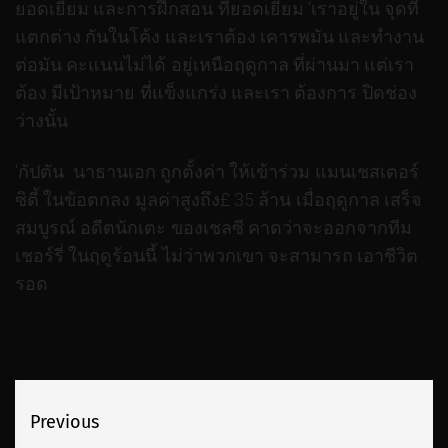
ยอดเยี่ยม และการฝึกสอน ที่ยอดเยี่ยม ‘เราอยู่ใน จุดที่
แตกต่าง กันในโค้ง และเราต้อง เคารพมัน และทำงาน
ต่อมัน คะแนนไม่ได้ อยู่เหนือฤดูกาล ที่ผ่านมา แต่เรา
ต้อง มีเป้าหมาย ที่แข็งแกร่ง และเรา ต้องการ ปิดช่อง
ว่างนั้น
‘กัปตัน นาธานเอก ถูกตั้งค่า ให้เข้าร่วม แมนเชสเตอร์
ซิตี้ ในข้อตกลง มูลค่าสูงถึง£ 35 ล้าน เมื่อฤดูกาล เสร็จ
สมบูรณ์ อดีตนักเตะ ของเชลซี คาดว่าจะออกจากทีม
เชอร์รี่ ในฤดูร้อนนี้ ไม่ว่าพวกเขา จะสามารถ เอาชีวิต
รอด
เมนู
Previous