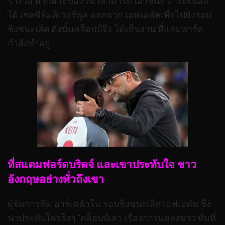
รางวัล หากฝ่ายของ เขาสามารถ เอาชนะ อาร์เซนอล
ได้ เชลซีล้มลิเวอร์พูล ออกจาก เอฟเอคัพเพื่อไปยังรอบ
ชิงชนะเลิศ ดังนั้นคล็อปป์จึง ได้เห็นงาน ที่แลมพาร์ด
กำลังทำอยู่
ที่สแตมฟอร์ดบริดจ์ และเขาประทับใจ ชาว
อังกฤษอย่างทั่วถึงเขา
ผู้จัดการทีม อาร์เตต้าใน รอบชิงชนะเลิศ เอฟเอคัพ ซึ่ง
น่าประทับใจจริงๆ “คล็อปป์เล่า เรื่องการแถลงข่าว ทีมที่