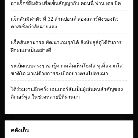
อาแจ็กซ์ยืมตัว เพื่อเซ็นสัญญากับ ดอนนี่ ฟาน เดอ บีค
แจ็กสันมีค่าตัว ที่ 32 ล้านปอนด์ สองสตาร์ดังของนิว
คาสเซิ่ลกำลังฉายแสง
แจ็คสันสามารถ พัฒนาเกมรุกได้ สิงห์บลูส์ดูได้รับการ
ฝึกฝนมาเป็นอย่างดี
ระเบิดแบบตรงๆ เขารู้ความคิดเห็นโธมัส ทูเคิ่ลจวกใส่
ซาดิโอ มาเน่ด้วยการระเบิดอย่างตรงไปตรงมา
ได้ร่วมงานอีกครั้ง เฮนเดอร์สันเป็นผู้เล่นคนสำคัญของ
ลิเวอร์พูล ในช่วงหลายปีที่ผ่านมา
คลังเก็บ