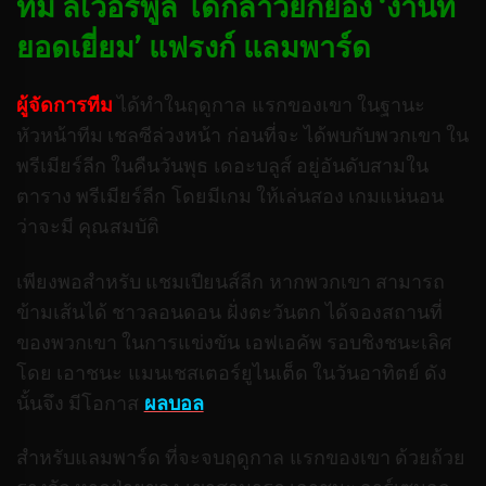
ทีม ลิเวอร์พูล ได้กล่าวยกย่อง ‘งานที่
ยอดเยี่ยม’ แฟรงก์ แลมพาร์ด
ผู้จัดการทีม
ได้ทำในฤดูกาล แรกของเขา ในฐานะ
หัวหน้าทีม เชลซีล่วงหน้า ก่อนที่จะ ได้พบกับพวกเขา ใน
พรีเมียร์ลีก ในคืนวันพุธ เดอะบลูส์ อยู่อันดับสามใน
ตาราง พรีเมียร์ลีก โดยมีเกม ให้เล่นสอง เกมแน่นอน
ว่าจะมี คุณสมบัติ
เพียงพอสำหรับ แชมเปียนส์ลีก หากพวกเขา สามารถ
ข้ามเส้นได้ ชาวลอนดอน ฝั่งตะวันตก ได้จองสถานที่
ของพวกเขา ในการแข่งขัน เอฟเอคัพ รอบชิงชนะเลิศ
โดย เอาชนะ แมนเชสเตอร์ยูไนเต็ด ในวันอาทิตย์ ดัง
นั้นจึง มีโอกาส
ผลบอล
สำหรับแลมพาร์ด ที่จะจบฤดูกาล แรกของเขา ด้วยถ้วย