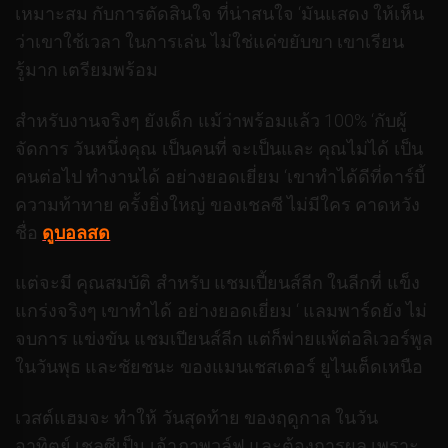
เหมาะสม กับการตัดสินใจ ที่น่าสนใจ ‘มันแสดง ให้เห็น
ว่าเขาใช้เวลา ในการเล่น ไม่ใช่แค่ขยับขา เขาเรียน
รู้มาก เตรียมพร้อม
สำหรับงานจริงๆ ยังเด็ก แม้ว่าพร้อมแล้ว 100% ‘กับผู้
จัดการ วันหนึ่งคุณ เป็นคนที่ จะเป็นและ คุณไม่ได้ เป็น
คนต่อไป ทำงานได้ อย่างยอดเยี่ยม ‘เขาทำได้ดีที่ดาร์บี้
ความท้าทาย ครั้งยิ่งใหญ่ ของเชลซี ไม่มีใคร คาดหวัง
ชื่อ
ดูบอลสด
แต่จะมี คุณสมบัติ สำหรับ แชมเปี้ยนส์ลีก ในลีกที่ แข็ง
แกร่งจริงๆ เขาทำได้ อย่างยอดเยี่ยม ‘ แลมพาร์ดยัง ไม่
จบการ แข่งขัน แชมเปียนส์ลีก แต่ก็พ่ายแพ้ต่อลิเวอร์พูล
ในวันพุธ และชัยชนะ ของแมนเชสเตอร์ ยูไนเต็ดเหนือ
เวสต์แฮมจะ ทำให้ วันสุดท้าย ของฤดูกาล ในวัน
อาทิตย์ เชลซีเป็น เจ้าภาพวูล์ฟ และต้องการผล เพราะ