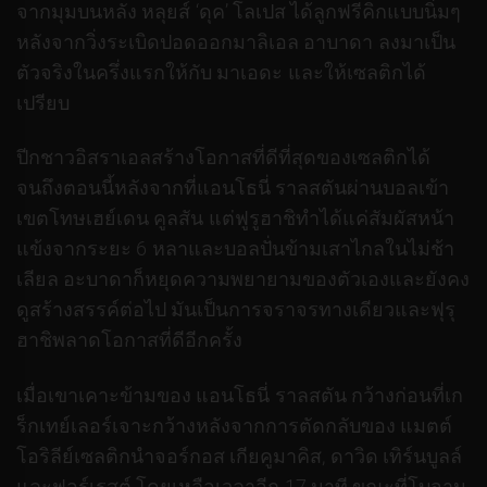
จากมุมบนหลัง หลุยส์ ‘ดุค’ โลเปส ได้ลูกฟรีคิกแบบนิ่มๆ
หลังจากวิ่งระเบิดปอดออกมาลิเอล อาบาดา ลงมาเป็น
ตัวจริงในครึ่งแรกให้กับ มาเอดะ และให้เซลติกได้
เปรียบ
ปีกชาวอิสราเอลสร้างโอกาสที่ดีที่สุดของเซลติกได้
จนถึงตอนนี้หลังจากที่แอนโธนี่ ราลสตันผ่านบอลเข้า
เขตโทษเฮย์เดน คูลสัน แต่ฟูรูฮาชิทําได้แค่สัมผัสหน้า
แข้งจากระยะ 6 หลาและบอลปั่นข้ามเสาไกลในไม่ช้า
เลียล อะบาดา
ก็หยุดความพยายามของตัวเองและยังคง
ดูสร้างสรรค์ต่อไป มันเป็นการจราจรทางเดียวและฟุรุ
ฮาชิพลาดโอกาสที่ดีอีกครั้ง
เมื่อเขาเคาะข้ามของ แอนโธนี่ ราลสตัน กว้างก่อนที่เก
ร็กเทย์เลอร์เจาะกว้างหลังจากการตัดกลับของ แมตต์
โอริลีย์เซลติกนําจอร์กอส เกียคูมาคิส, ดาวิด เทิร์นบูลล์
และฟอร์เรสต์ โดยเหลือเวลาอีก 17 นาที ขณะที่โบจาน