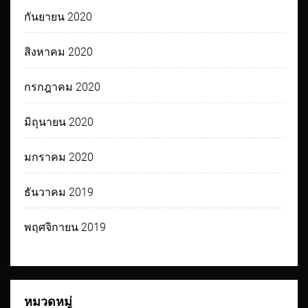
กันยายน 2020
สิงหาคม 2020
กรกฎาคม 2020
มิถุนายน 2020
มกราคม 2020
ธันวาคม 2019
พฤศจิกายน 2019
หมวดหมู่