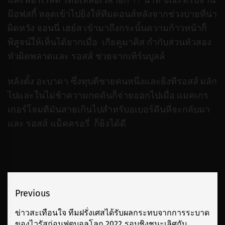
มิอฟสกี้ หลุดเข้าไปยิงให้ทีมดอนส์หลังจากช่วงบ่ายที่น่า
ผิดหวัง จอนนี่ เฮย์ส เข้ามาถึงกระนั้นความก้าวหน้าก็
พิสูจน์ให้เห็นได้ยากเมื่อ
เกียคูมาคิส
กํากับส่วนหัวสอง
หัวผิดพลาดและ รอสส์ ช่วยจากเทิร์นบูลล์
หลังตั้ง
อะบาดา
ซึ่งทุบตีชายคนหนึ่งและยิงทีรอสส์ ผลัก
ไปและในไม่ช้าความกดดันก็จ่ายออกไปเมื่อ แมคเกร
เกอร์โจมตีมันสายเกินไปสําหรับอเบอร์ดีนที่จะกลับมา
และ รอสส์ แม็คครอรี่ ก็ยิงได้ดี
เมนู
Previous
นำทาง
ข่าวสะเทือนใจ ทีมฝรั่งเศสได้รับผลกระทบจากการระบาด
Previous
ของไวรัสก่อนฟุตบอลโลก 2022 รอบชิงชนะเลิศกับ