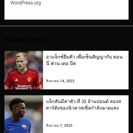
WordPress.org
Related Post
อาแจ็กซ์ยืมตัว เพื่อเซ็นสัญญากับ ดอน
นี่ ฟาน เดอ บีค
สิงหาคม 14, 2023
แจ็กสันมีค่าตัว ที่ 32 ล้านปอนด์ สองส
ตาร์ดังของนิวคาสเซิ่ลกำลังฉายแสง
สิงหาคม 7, 2023