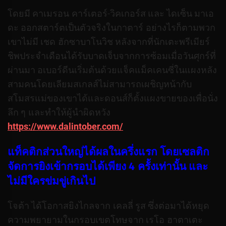
โดยมี คาเมรอน คาร์เตอร์-วิคเกอร์ส และ ไดเซ็น มาเอ
ดะ ออกสตาร์ตเป็นตัวจริงในกาตาร์ อย่างไรก็ตามพวก
เขาไม่มี เชด ฮักซาบาโนวิช หลังจากที่นักเตะพรีเมียร์
ชิพประจําเดือนได้รับบาดเจ็บจากการซ้อมเมื่อวันศุกร์ที่
ผ่านมา อเบอร์ดีนเริ่มต้นด้วยแจ็คแม็คเคนซี่ในแผงหลัง
สามคนโดยเลียมสเกลส์ไม่สามารถเผชิญหน้ากับ
สโมสรแม่ของเขาได้และดอนส์ก็ตั้งแผงขายของเพื่อนั่ง
ลึก ๆ และทําให้ผู้นําผิดหวัง
https://www.dalintober.com/
แท็คติกส่วนใหญ่ได้ผลในครึ่งแรก โดยเซลติก
จัดการยิงเข้ากรอบได้เพียง 4 ครั้งเท่านั้น และ
ไม่มีใครข่มขู่เกินไป
โจต้า ได้โอกาสยิงไกลจาก เคลลี่ รูส ซึ่งต่อมาได้หยุด
ความพยายามในกรอบเขตโทษจาก เรโอ ฮาตาเตะ