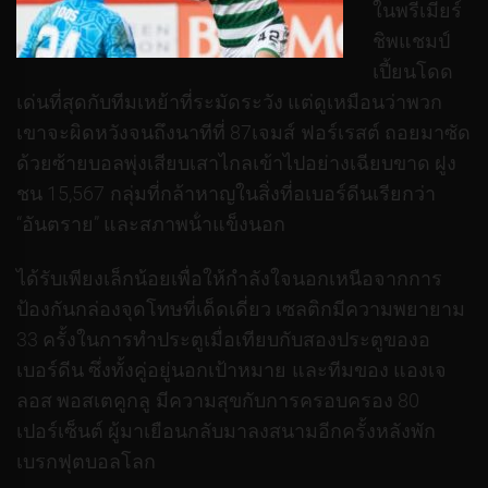
ในพรีเมียร์
ชิพแชมป์
เปี้ยนโดด
เด่นที่สุดกับทีมเหย้าที่ระมัดระวัง แต่ดูเหมือนว่าพวก
เขาจะผิดหวังจนถึงนาทีที่ 87เจมส์ ฟอร์เรสต์ ถอยมาซัด
ด้วยซ้ายบอลพุ่งเสียบเสาไกลเข้าไปอย่างเฉียบขาด ฝูง
ชน 15,567 กลุ่มที่กล้าหาญในสิ่งที่อเบอร์ดีนเรียกว่า
“อันตราย” และสภาพน้ําแข็งนอก
ได้รับเพียงเล็กน้อยเพื่อให้กําลังใจนอกเหนือจากการ
ป้องกันกล่องจุดโทษที่เด็ดเดี่ยว เซลติกมีความพยายาม
33 ครั้งในการทําประตูเมื่อเทียบกับสองประตูของอ
เบอร์ดีน ซึ่งทั้งคู่อยู่นอกเป้าหมาย และทีมของ แองเจ
ลอส พอสเตคูกลู มีความสุขกับการครอบครอง 80
เปอร์เซ็นต์ ผู้มาเยือนกลับมาลงสนามอีกครั้งหลังพัก
เบรกฟุตบอลโลก