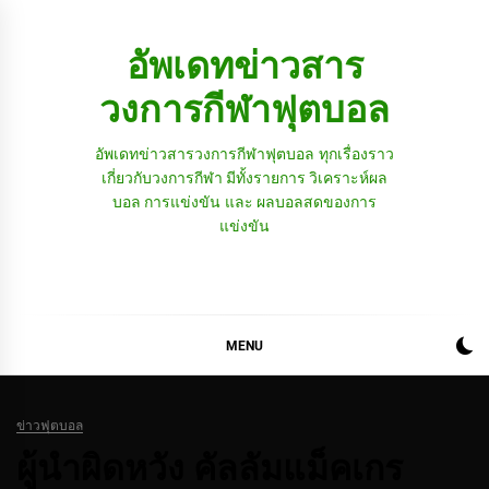
Skip
to
อัพเดทข่าวสาร
content
วงการกีฬาฟุตบอล
อัพเดทข่าวสารวงการกีฬาฟุตบอล ทุกเรื่องราว
เกี่ยวกับวงการกีฬา มีทั้งรายการ วิเคราะห์ผล
บอล การแข่งขัน และ ผลบอลสดของการ
แข่งขัน
MENU
ข่าวฟุตบอล
ผู้นําผิดหวัง คัลลัมแม็คเกร