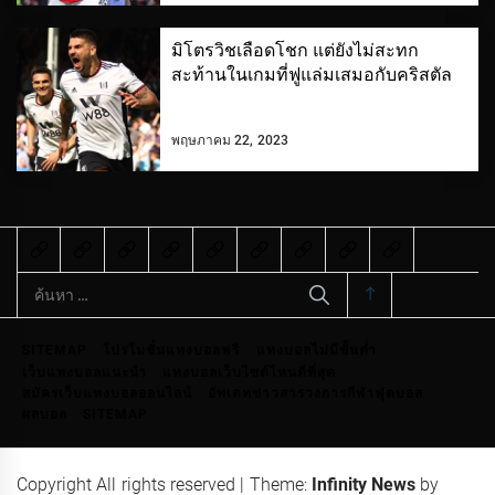
มิโตรวิชเลือดโชก แต่ยังไม่สะทก
สะท้านในเกมที่ฟูแล่มเสมอกับคริสตัล
พฤษภาคม 22, 2023
ค้นหา
สำหรับ:
SITEMAP
โปรโมชั่นแทงบอลฟรี
แทงบอลไม่มีขั้นต่ำ
เว็บแทงบอลแนะนำ
แทงบอลเว็บไซต์ไหนดีที่สุด
สมัครเว็บแทงบอลออนไลน์
อัพเดทข่าวสารวงการกีฬาฟุตบอล
ผลบอล
SITEMAP
Copyright All rights reserved
|
Theme:
Infinity News
by