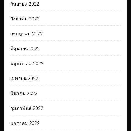
กันยายน 2022
สิงหาคม 2022
กรกฎาคม 2022
มิถุนายน 2022
พฤษภาคม 2022
เมษายน 2022
มีนาคม 2022
กุมภาพันธ์ 2022
มกราคม 2022