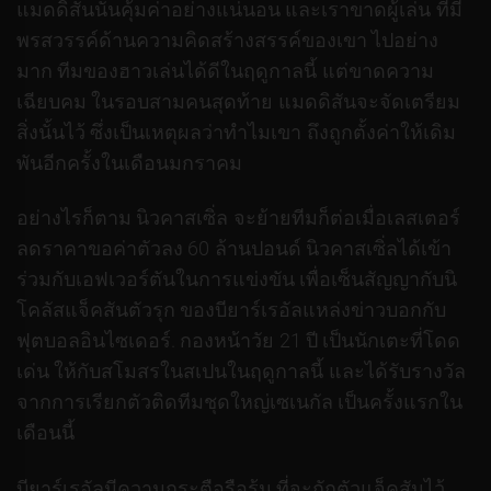
แมดดิสันนั้นคุ้มค่าอย่างแน่นอน และเราขาดผู้เล่น ที่มี
พรสวรรค์ด้านความคิดสร้างสรรค์ของเขา ไปอย่าง
มาก ทีมของฮาวเล่นได้ดีในฤดูกาลนี้ แต่ขาดความ
เฉียบคม ในรอบสามคนสุดท้าย แมดดิสันจะจัดเตรียม
สิ่งนั้นไว้ ซึ่งเป็นเหตุผลว่าทําไมเขา ถึงถูกตั้งค่าให้เดิม
พันอีกครั้งในเดือนมกราคม
อย่างไรก็ตาม นิวคาสเซิ่ล จะย้ายทีมก็ต่อเมื่อเลสเตอร์
ลดราคาขอค่าตัวลง 60 ล้านปอนด์ นิวคาสเซิ่ลได้เข้า
ร่วมกับเอฟเวอร์ตันในการแข่งขัน เพื่อเซ็นสัญญากับนิ
โคลัสแจ็คสันตัวรุก ของบียาร์เรอัลแหล่งข่าวบอกกับ
ฟุตบอลอินไซเดอร์. กองหน้าวัย 21 ปี เป็นนักเตะที่โดด
เด่น ให้กับสโมสรในสเปนในฤดูกาลนี้ และได้รับรางวัล
จากการเรียกตัวติดทีมชุดใหญ่เซเนกัล เป็นครั้งแรกใน
เดือนนี้
บียาร์เรอัลมีความกระตือรือร้น ที่จะกักตัวแจ็คสันไว้