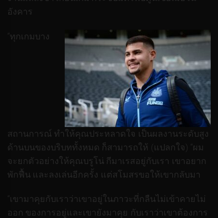
อังคาร
“ทุกเกมบาง
สถานการณ์ ทําให้คุณประหลาดใจ เป็นผลงานระดับสูง
ด้านบนของบริบททั้งหมด ก็สามารถให้ (แปลกใจ) “ผม
จะยกตัวอย่างให้คุณบรูโน่ กีมาเรสอยู่กับเรา เขาอยาก
พักฟื้น และลงเล่นอีกครั้ง แต่สโมสรขอให้เขากลับมา
“เขามาคุยกับเราว่าเขาอยู่ในภาวะที่กลืนไม่เข้าคายไม่
ออก ของการอยู่และเขายังมาคุย กับเราว่าเขาต้องการ