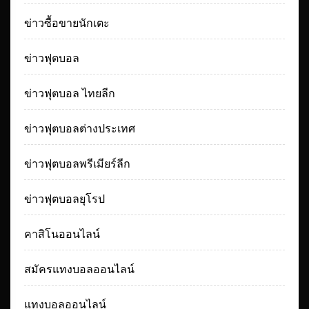
ข่าวซื้อขายนักเตะ
ข่าวฟุตบอล
ข่าวฟุตบอล ไทยลีก
ข่าวฟุตบอลต่างประเทศ
ข่าวฟุตบอลพรีเมียร์ลีก
ข่าวฟุตบอลยุโรป
คาสิโนออนไลน์
สมัครแทงบอลออนไลน์
แทงบอลออนไลน์