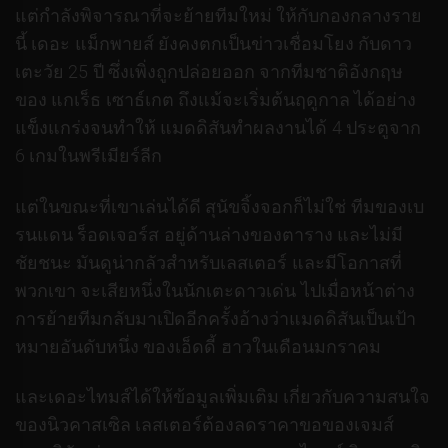
แต่กําลังพิจารณาที่จะย้ายทีมใหม่ ให้กับกองกลางราย
นี้ เดอะ แม็กพายส์ ยังคงตกเป็นข่าวเชื่อมโยง กับดาว
เตะวัย 25 ปี ซึ่งเพิ่งถูกปล่อยออก จากทีมชาติอังกฤษ
ของ แกเร็ธ เซาธ์เกต ถึงแม้จะเริ่มต้นฤดูกาล ได้อย่าง
แข็งแกร่งจนทําให้ แมดดิสันทําผลงานได้ 4 ประตูจาก
6 เกมในพรีเมียร์ลีก
แต่ในขณะที่เขาเล่นได้ดี สุนัขจิ้งจอกก็ไม่ใช่ ทีมของเบ
รนแดน ร็อดเจอร์ส อยู่ด้านล่างของตาราง และไม่มี
ชัยชนะ มันดูน่ากลัวสําหรับเลสเตอร์ และมีโอกาสที่
พวกเขา จะเสียหนึ่งในนักเตะดาวเด่น ไปเมื่อหน้าต่าง
การย้ายทีมกลับมาเปิดอีกครั้งอ้างว่าแมดดิสันเป็นเป้า
หมายอันดับหนึ่ง ของเอ็ดดี้ ฮาวในเดือนมกราคม
และเดอะไทมส์ได้ให้ข้อมูลเพิ่มเติม เกี่ยวกับความสนใจ
ของนิวคาสเซิล เลสเตอร์ต้องลดราคาขอของเจมส์