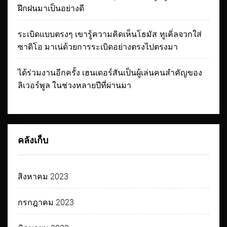
ฝึกฝนมาเป็นอย่างดี
ระเบิดแบบตรงๆ เขารู้ความคิดเห็นโธมัส ทูเคิ่ลจวกใส่
ซาดิโอ มาเน่ด้วยการระเบิดอย่างตรงไปตรงมา
ได้ร่วมงานอีกครั้ง เฮนเดอร์สันเป็นผู้เล่นคนสำคัญของ
ลิเวอร์พูล ในช่วงหลายปีที่ผ่านมา
คลังเก็บ
สิงหาคม 2023
กรกฎาคม 2023