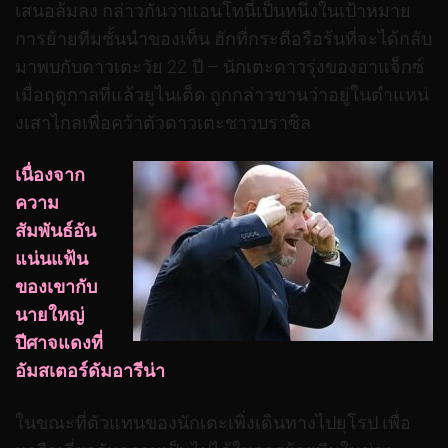
เสนอล้มลง กล่าวกันว่าแอนโทนี่เป็นหนึ่งในเป้าหมาย
การย้ายทีมชั้นนําของเท็น ฮักที่กระตือรือร้นที่จะได้กลับ
มาพบกับดาวเตะวัย 22 ปี – นักเตะดาวรุ่งของอาแจ็กซ์
เมื่อฤดูกาลที่แล้วยูไนเต็ด ถูกกล่าวขานว่าอยู่ในตําแหน่
งเสาไกลเพื่อคว้าตัวดาวเตะชาวบราซิล
เนื่อง
จาก
ความ
สัมพันธ์อัน
แน่นแฟ้น
ของเขากับ
นายใหญ่
ปีศาจแดงที่
อัมสเตอร์ดัมอารีน่า
ในขณะที่ตัวแทนของนักเตะเพิ่งเดินทางไปยุโรป เพื่อ