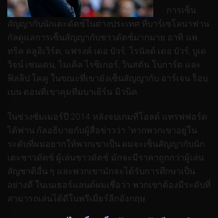
การเซ็น
สัญญากับนักเตะดัตช์ในต่างประเทศ ที่บาร์เซโลน่าฟาน
กัลดูแลการเซ็นสัญญากับชาวดัตช์มากมาย อาทิ แพ
ทริค คลูอิเวิร์ต, แฟรงค์ เดอ บัวร์, โรนัลด์ เดอ บัวร์, บูเด
วิจน์ เซนเดน, ไมเคิล ไรซิเกอร์, วินสตัน โบการ์ด และ
ฟิลลิป โคคู ในขณะที่เขายังเซ็นสัญญากับ อาร์เจน ร็อบ
เบน ตอนที่เขาคุมทีมบาเยิร์น มิวนิค
ในช่วงซัมเมอร์ปี 2014 หลังจบเกมที่โอลด์ แทรฟฟอร์ด
ได้ฟาน กัลอธิบายกับผู้สื่อข่าวว่า “หากพวกเขาอยู่ใน
ระดับที่ผมอยากให้พวกเขาเป็น ผมจะเซ็นสัญญากับนัก
เตะชาวดัตช์ ผู้เล่นชาวดัตช์ มักจะมีราคาถูกกว่าผู้เล่น
สัญชาติอื่น ๆ และพวกเขามักจะได้รับการศึกษาเป็น
อย่างดี ในเนเธอร์แลนด์ผมเชื่อว่า พวกเขาต้องมีระดับที่
สามารถเล่นได้ดีในพรีเมียร์ลีกอังกฤษ