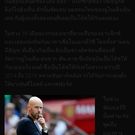
เนเธอร์แลนด์ของ เดอ ยอง – แบ็กซ้ายของ เฟเยนูร์ด
ลิงก์ไปยังเท็น ฮักนั้นชัดเจน บอสคนใหม่ของยูไนเต็ดคุ้น
เคย กับผู้เล่นทั้งสองคนที่เคยเป็นโค้ชให้กับเดอยอง
ในช่วง 18 เดือนแรกของเขาที่หางเสือของอาแจ็กซ์
และเคยแข่งขันกับมาลาเซียในเอเรดิวิซี่ โดยทั้งสามคน
มีสัญชาติเดียวกันเท็น ฮักเป็นชาวดัตช์คนที่สองที่
จัดการยูไนเต็ด ต่อจาก ฟัน คาล ซึ่งปัจจุบันเป็นโค้ชให้
กับเนเธอร์แลนด์ ซึ่งเป็นโค้ชให้กับสโมสรระหว่างปี
2014 ถึง 2016 หลายสัปดาห์หลังจากได้รับการแต่งตั้ง
ให้มาเล่นที่โอลด์ แทรฟฟอร์ด
ในช่วง
ซัมเมอร์ปี
นั้นฟาน กัล
พูดถึง
แนวทาง