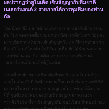
ผลปรากฏว่ายูไนเต็ด เซ็นสัญญากับทีมชาติ
เนเธอร์แลนด์ 2 รายภายใต้การคุมทีมของฟาน
กัล
โดยนําดาลีย์ บลายด์ กองหลังจากอาแจ็กซ์เข้ามาร่วม
ทีม ในช่วงตลาดซื้อขายนักเตะนัดแรกที่สโมสร ก่อนจะ
บรรลุข้อตกลงในการเซ็นสัญญากับ เมมฟิส เดปาย จาก
พีเอสวี ไอนด์โฮเฟ่น ในปีถัดมาเท็น ฮักได้รับมรดกจาก
ดอนนี่ฟาน เดอ บีค อดีตกองกลางดาวรุ่งทีมชาติ
เนเธอร์แลนด์มาแล้วที่ยูไนเต็ด
ขณะที่ ทาฮิธ ชอง อดีตแข้งทีมชาติเนเธอร์แลนด์รุ่น
อายุไม่เกิน 21 ปี ยังมีส่วนร่วมในการฝึกซ้อมช่วงพรีซีซั่
นของสโมสรที่กลับมาจากสัญญายืมตัวที่เบอร์มิงแฮม
ซิตี้ กุนซือคนใหม่ของยูไนเต็ดยังถูกกล่าวขานว่า
กระตือรือร้น ที่จะเซ็นสัญญากับเจอร์เรียน ทิมเบอร์ กอง
หลังชาวดัตช์จากอาแจ็กซ์อดีตสโมสรของเขา