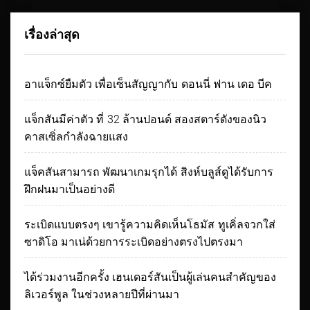
เรื่องล่าสุด
อาแจ็กซ์ยืมตัว เพื่อเซ็นสัญญากับ ดอนนี่ ฟาน เดอ บีค
แจ็กสันมีค่าตัว ที่ 32 ล้านปอนด์ สองสตาร์ดังของนิว
คาสเซิ่ลกำลังฉายแสง
แจ็คสันสามารถ พัฒนาเกมรุกได้ สิงห์บลูส์ดูได้รับการ
ฝึกฝนมาเป็นอย่างดี
ระเบิดแบบตรงๆ เขารู้ความคิดเห็นโธมัส ทูเคิ่ลจวกใส่
ซาดิโอ มาเน่ด้วยการระเบิดอย่างตรงไปตรงมา
ได้ร่วมงานอีกครั้ง เฮนเดอร์สันเป็นผู้เล่นคนสำคัญของ
ลิเวอร์พูล ในช่วงหลายปีที่ผ่านมา