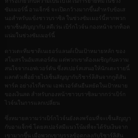
หารือเกี่ยวกับความเป็นไปได้ในการย้ายทีมในช่วง
ซัมเมอร์นี้ อาแจ็กซ์ จะเปิดกว้างมากขึ้นสําหรับข้อเส
นอสําหรับแข้งชาวบราซิล ในช่วงซัมเมอร์นี้หากพวก
เขาเซ็นสัญญากับ สตีเว่น เบิร์กไวจ์น กองหน้าจากท็อต
แน่มในช่วงซัมเมอร์นี้
ดาวเตะทีมชาติเนเธอร์แลนด์เป็นเป้าหมายหลัก ของ
สโมสรในอัมสเตอร์ดัม แต่พวกเขาต้องเผชิญกับความ
สนใจจากเอฟเวอร์ตัน ซึ่งสเปอร์สเสนอให้นักเตะรายนี้
แลกตัวเพื่อย้ายไปเซ็นสัญญากับริชาร์ลิสันจากกูดิสัน
พาร์ค อย่างไรก็ตาม เอฟเวอร์ตันยืนหยัดในเป้าหมาย
ของเงินสด สําหรับกองหน้าชาวบราซิลมากกว่าเบิร์ก
ไวจ์นในการแลกเปลี่ยน
ซึ่งหมายความว่าเบิร์กไวจ์นยังคงพร้อมที่จะเซ็นสัญญา
กับอาแจ็กซ์ โดยสเปอร์สมีแนวโน้มที่จะได้รับเงินจาก
เขามากขึ้น เมื่อพวกเขาบรรลุข้อตกลงกับริชาร์ลิสัน