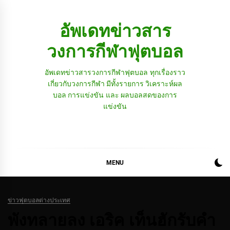
Skip
to
อัพเดทข่าวสาร
content
วงการกีฬาฟุตบอล
อัพเดทข่าวสารวงการกีฬาฟุตบอล ทุกเรื่องราว
เกี่ยวกับวงการกีฬา มีทั้งรายการ วิเคราะห์ผล
บอล การแข่งขัน และ ผลบอลสดของการ
แข่งขัน
MENU
ข่าวฟุตบอลต่างประเทศ
พังทลายลง เอริค เท็นฮักรับคํา