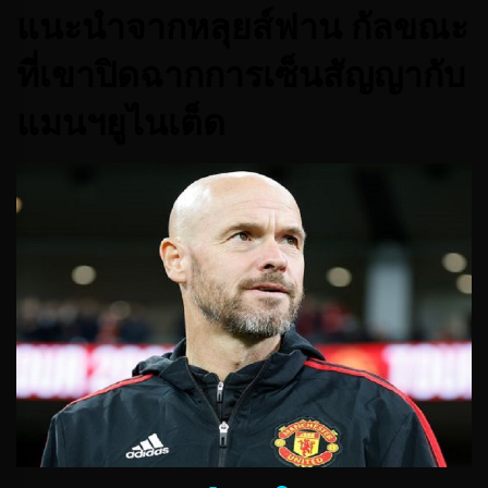
แนะนําจากหลุยส์ฟาน กัลขณะ
ที่เขาปิดฉากการเซ็นสัญญากับ
แมนฯยูไนเต็ด