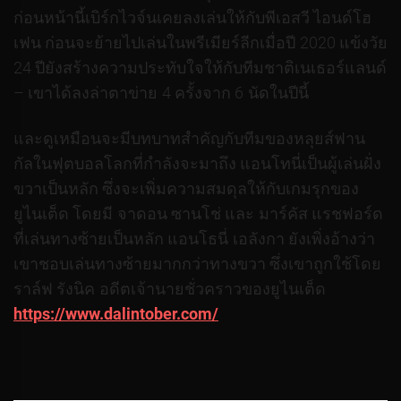
ก่อนหน้านี้เบิร์กไวจ์นเคยลงเล่นให้กับพีเอสวี ไอนด์โฮ
เฟน ก่อนจะย้ายไปเล่นในพรีเมียร์ลีกเมื่อปี 2020 แข้งวัย
24 ปียังสร้างความประทับใจให้กับทีมชาติเนเธอร์แลนด์
– เขาได้ลงล่าตาข่าย 4 ครั้งจาก 6 นัดในปีนี้
และดูเหมือนจะมีบทบาทสําคัญกับทีมของหลุยส์ฟาน
กัลในฟุตบอลโลกที่กําลังจะมาถึง แอนโทนี่เป็นผู้เล่นฝั่ง
ขวาเป็นหลัก ซึ่งจะเพิ่มความสมดุลให้กับเกมรุกของ
ยูไนเต็ด โดยมี จาดอน ซานโช่ และ มาร์คัส แรชฟอร์ด
ที่เล่นทางซ้ายเป็นหลัก แอนโธนี่ เอลังกา ยังเพิ่งอ้างว่า
เขาชอบเล่นทางซ้ายมากกว่าทางขวา ซึ่งเขาถูกใช้โดย
ราล์ฟ รังนิค อดีตเจ้านายชั่วคราวของยูไนเต็ด
https://www.dalintober.com/