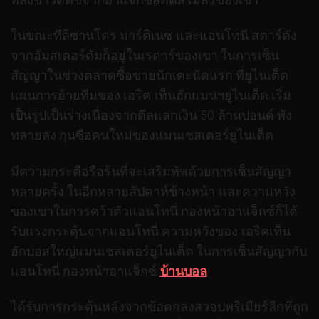
ในขณะที่ลิซานโดร มาร์ติเนซ และแอนโทนี สตาร์ดัง
จากอัมสเตอร์ดัมก็อยู่ในเรดาร์ของเขา ในการเซ็น
สัญญาในช่วงตลาดซื้อขายนักเตะนัดแรก ที่ยูไนเต็ด
แผนการย้ายทีมของ เอริค เท็นฮักแมนฯยูไนเต็ด เริ่ม
เป็นรูปเป็นร่างเนื่องจากดีลแลกเงิน 50 ล้านปอนด์ พัง
ทลายลง กุนซือคนใหม่ของแมนเชสเตอร์ยูไนเต็ด
มีความกระตือรือร้นที่จะเสริมทัพด้วยการเซ็นสัญญา
หลายครั้ง ในอีกหลายสัปดาห์ข้างหน้า และความหวัง
ของเขาในการคว้าตัวแอนโทนี่ กองหน้าอาแจ็กซ์ก็ได้
รับแรงกระตุ้นจากแอนโทนี่ ความหวังของ เอริคเท็น
ฮักบอสใหญ่แมนเชสเตอร์ยูไนเต็ด ในการเซ็นสัญญากับ
แอนโทนี่ กองหน้าอาแจ็กซ์
บ้านบอล
ได้รับการกระตุ้นหลังจากข้อตกลงสวอปพรีเมียร์ลีกที่ถูก