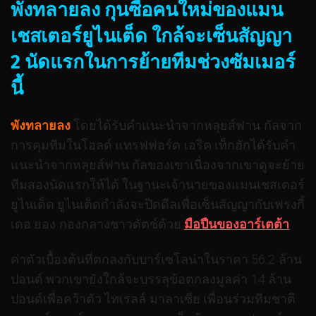
พังทลายลง กุนซือคนใหม่ของแมน
เชสเตอร์ยูไนเต็ด ใกล้จะเซ็นสัญญา
2 นัดแรกในการย้ายทีมช่วงซัมเมอร์
นี้
พังทลายลง
โดยได้รับคําแนะนําจากหลุยส์ฟาน กัลจาก
การคุมทีมในโอลด์ แทรฟฟอร์ด เอริค เท็กฮักได้รับคํา
แนะนําจากหลุยส์ฟาน กัลของเขาเนื่องจากเขาดูจะย้าย
ทีมสองนัดแรกให้ได้ ในฐานะเจ้านายของแมนเชสเตอร์
ยูไนเต็ด ยูไนเต็ดกําลังจะปิดดีลเพื่อเซ็นสัญญากับเฟรงกี้
เดอ ยอง กองกลางชาวดัตช์ด้วย
มือปืนของอาร์เตต้า
ค่าตัวเบื้องต้นที่ตกลงกับบาร์เซโลน่าในราคา 56.2 ล้าน
ปอนด์ พวกเขายังใกล้จะบรรลุข้อตกลงมูลค่า 14 ล้าน
ปอนด์เพื่อคว้าตัว ไทเรลล์ มาลาเซีย เพื่อนร่วมทีมชาติ