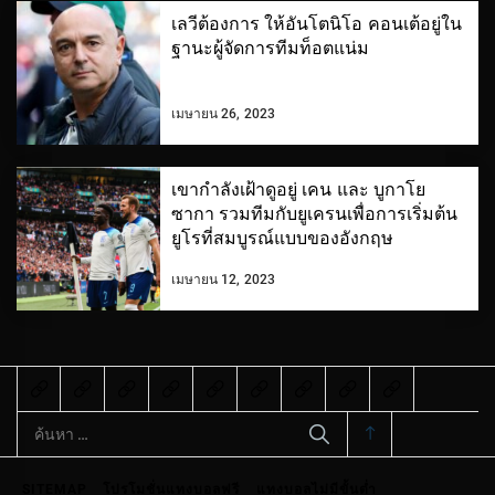
เลวีต้องการ ให้อันโตนิโอ คอนเต้อยู่ใน
ฐานะผู้จัดการทีมท็อตแน่ม
เมษายน 26, 2023
เขากำลังเฝ้าดูอยู่ เคน และ บูกาโย
ซากา รวมทีมกับยูเครนเพื่อการเริ่มต้น
ยูโรที่สมบูรณ์แบบของอังกฤษ
เมษายน 12, 2023
ค้นหา
สำหรับ:
SITEMAP
โปรโมชั่นแทงบอลฟรี
แทงบอลไม่มีขั้นต่ำ