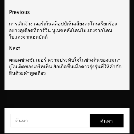
เมนู
Previous
นำทาง
การเลิกจ้าง เจอร์เก้นคล็อปป์เห็นเสียงตะโกนเรียกร้อง
Previous
อย่างดุเดือดที่ดาร์วิน นูเนซหลังโดนใบแดงจากโดน
เรื่อง
post:
ใบแดงจากเฮดบัตต์
Next
ตลอดช่วงซัมเมอร์ ความประทับใจในช่วงต้นของแมนฯ
Next
ยูไนเต็ดของเอริคเท็น ฮักเกิดขึ้นเมื่อดาวรุ่งรุ่นพี่ให้คําตัด
post:
สินด้วยคําพูดเดียว
ค้นหา
สำหรับ: