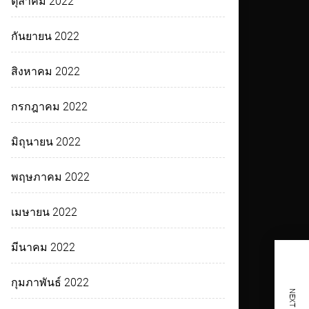
ตุลาคม 2022
กันยายน 2022
สิงหาคม 2022
กรกฎาคม 2022
มิถุนายน 2022
พฤษภาคม 2022
เมษายน 2022
มีนาคม 2022
กุมภาพันธ์ 2022