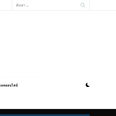
ค้นหา
สำหรับ:
บอลออนไลน์