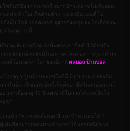
ำไม่ใช่ทีมที่มีอาการบาดเจ็บมากนัก แต่อาจไม่เพียงพอ
ะอย่างยิ่งในแบ็คด้านข้าง เบนจามิน เมนดี้ ไม่
 ดังนั้น ไคล์ วอล์คเกอร์, ฌูเวากังเซลูและ โอเล็กซาน
ียนในฤดูกาลนี้
่นที่บาดเจ็บมากที่สุด ดังนั้นพวกเขาจึงทำได้ดีจนถึง
งการแข่งขันชิงแชมป์ในอนาคต ฉันต้องการผู้เล่นที่น่า
“แคลซิโอเมอร์คาโต” ของอิตาลี
ผลบอล บ้านบอล
โบโลญญา ดูเหมือนจะสนใจซิตี้ มีรายงานว่าเซลติก
สาวในอิตาลีเช่นกัน ฮิกกี้เริ่มต้นอาชีพในสกอตแลนด์
อยมากเมื่ออายุ 19 ปี แต่เขามีโอกาสได้เล่นเป็นวิง
โลญญ่า
่งเล่นมาแล้ว 19 เกมจนถึงตอนนี้ และทำคะแนนได้ 4
็นผู้เล่นที่สามารถเล่นทางด้านขวาได้นอกเหนือจาก