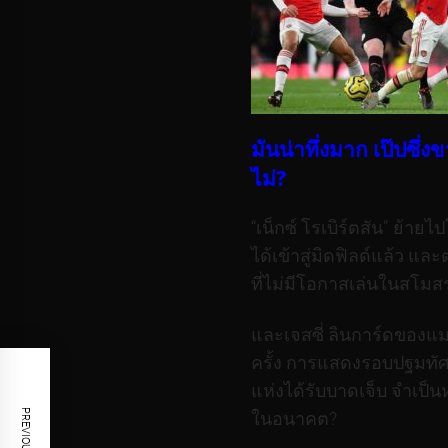
มันน่าทึ่งมาก เป๊ปซึ่
ไม่?
“เน็กซ์ โรเบิร์ตสัน” ย้ายไ
ได้เข้าสู่มิดฟิลด์แล้ว แ
ที่ไม่มีโอกาสเล่นในสโมสร
และเจสซี่ ลินการ์ดของแม
ครั้ง การแสดงรอบปฐมทัศน
แห่งได้รับบาดเจ็บ จำเป็นหร
ในอนาคต?