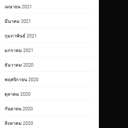
เมษายน 2021
มีนาคม 2021
กุมภาพันธ์ 2021
มกราคม 2021
ธันวาคม 2020
พฤศจิกายน 2020
ตุลาคม 2020
กันยายน 2020
สิงหาคม 2020