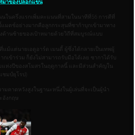
ที่มาของปลอกแขน
ในครึ่งแรกเพิ่มคะแนนที่สามในนาทีที่56 การตีที่
้แมตช์อย่างมากคือลูกกระสุนที่ซาก้าบุกเข้ามาทาง
างด้านซ้ายของเป้าหมายด้วยวิถีที่สมบูรณ์แบบ
่แม้แต่นายเอดูอาร์ด เมนดี้ ผู้ซึ่งได้กลายเป็นเทพผู้
จากเข้าร่วม ก็ยังไม่สามารถรับมือได้เลย ซากาได้รับ
ี่ยมแห่งปีของสโมสรในฤดูกาลนี้ และมีส่วนสำคัญใน
(แชมป์ยุโรป)
มคาดหวังสูงในฐานะหนึ่งในผู้เล่นที่จะเป็นผู้นำ
ะอังกฤษ