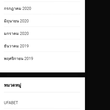
กรกฎาคม 2020
มิถุนายน 2020
มกราคม 2020
ธันวาคม 2019
พฤศจิกายน 2019
หมวดหมู่
UFABET