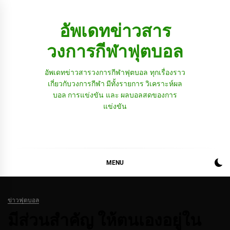
Skip
to
อัพเดทข่าวสาร
content
วงการกีฬาฟุตบอล
อัพเดทข่าวสารวงการกีฬาฟุตบอล ทุกเรื่องราว
เกี่ยวกับวงการกีฬา มีทั้งรายการ วิเคราะห์ผล
บอล การแข่งขัน และ ผลบอลสดของการ
แข่งขัน
MENU
ข่าวฟุตบอล
มีส่วนสำคัญ ให้ตนเองอยู่ใน