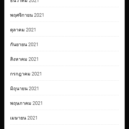
ธันวาคม 2021
พฤศจิกายน 2021
ตุลาคม 2021
กันยายน 2021
สิงหาคม 2021
กรกฎาคม 2021
มิถุนายน 2021
พฤษภาคม 2021
เมษายน 2021