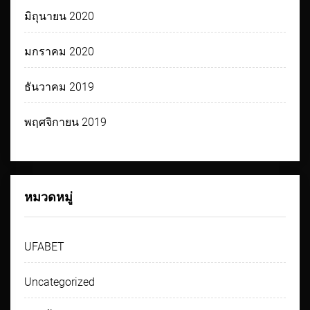
มิถุนายน 2020
มกราคม 2020
ธันวาคม 2019
พฤศจิกายน 2019
หมวดหมู่
UFABET
Uncategorized