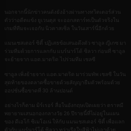
นอกจากนี้นักข่าวคนดังยังอ้างผ่านทางทวิตเตอร์ส่วน
ตัวว่าอดีตแข้ง ยูเวนตุส จะออกสตาร์ทเป็นตัวจริงใน
เกมที่ทีมจะเจอกับ นิวคาสเซิ่ล ในวันเสาร์นี้อีกด้วย
แมนเชสเตอร์ ซิตี้ ปฏิเสธข้อเสนอดึงตัว ซาอูล ญีเกซ มา
ร่วมทีมด้วยการแลกกับ แบร์นาร์โด้ ซิลวา ก่อนที่ ซาอูล
จะย้ายจาก แอต.มาดริด ไปร่วมทีม เชลซี
ซาอูล เพิ่งย้ายจาก แอต.มาดริด มาร่วมทัพ เชลซี ในวัน
สุดท้ายของตลาดซื้อขายด้วยสัญญายืมตัวพร้อมด้วย
ออปชั่นซื้อขาดที่ 30 ล้านปอนด์
อย่างไรก็ตาม มิร์เรอร์ สื่อในอังกฤษเปิดเผยว่า ตราหมี
พยายามเสนอกองกลางวัย 26 ปีรายนี้ที่ไม่อยู่ในแผน
ของ ดีเอโก้ ซิเมโอเน่ ให้กับ แมนเชสเตอร์ ซิตี้ เพื่อแลก
ตัวกับ แบร์นาร์โด้ ซิลวา ทว่าเรือใบสีฟ้าไม่เอาด้วย