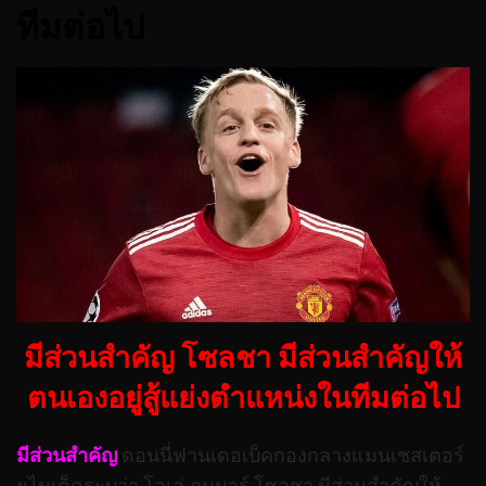
ทีมต่อไป
มีส่วนสำคัญ โซลชา มีส่วนสำคัญให้
ตนเองอยู่สู้แย่งตำแหน่งในทีมต่อไป
มีส่วนสำคัญ
ดอนนี่ฟานเดอเบ็คกองกลางแมนเชสเตอร์
ยูไนเต็ดระบุว่า โอเล่ กุนนาร์ โซลชา มีส่วนสำคัญให้