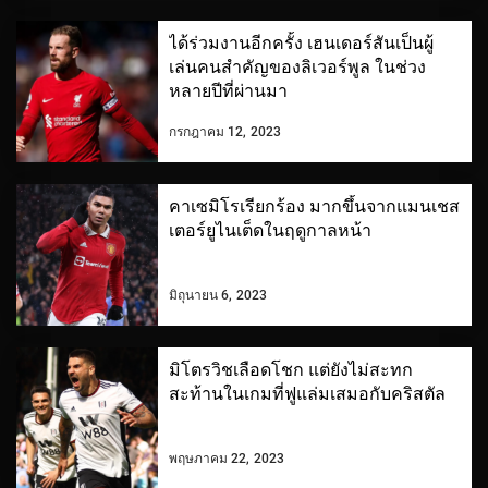
ได้ร่วมงานอีกครั้ง เฮนเดอร์สันเป็นผู้
เล่นคนสำคัญของลิเวอร์พูล ในช่วง
หลายปีที่ผ่านมา
กรกฎาคม 12, 2023
คาเซมิโรเรียกร้อง มากขึ้นจากแมนเชส
เตอร์ยูไนเต็ดในฤดูกาลหน้า
มิถุนายน 6, 2023
มิโตรวิชเลือดโชก แต่ยังไม่สะทก
สะท้านในเกมที่ฟูแล่มเสมอกับคริสตัล
พฤษภาคม 22, 2023