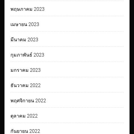
พฤษภาคม 2023
เมษายน 2023
มีนาคม 2023
กุมภาพันธ์ 2023
มกราคม 2023
ธันวาคม 2022
พฤศจิกายน 2022
ตุลาคม 2022
กันยายน 2022