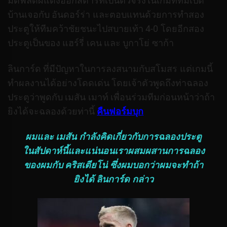
มิดฟิลด์ผีแดงออกสตาร์ทเป็นตัวจริงในเกมที่ทีมเปิด
บ้านเจอกับ อันดอร์ร่า และตอบแทนด้วยการทำสอง
ประตูให้ทีมคว้าชัยชนะไปสบายเท้า 4-0 โดยอีกสอง
ประตูเป็นของ แฮร์รี่ เคน และ บูกาโย่ ซาก้า
ลินการ์ด ที่มีปัญหาในการลงสนามกับสโมสร แต่เกมนี้
ทำผลงานได้อย่างโดดเด่น โดยเจ้าตัวพูดถึงท่าฉลอง
ประตูว่าพูดกับ เมสัน เมาท์ เพื่อนร่วมทีมก่อนหน้าว่าถ้า
ยิงได้จะฉลองด้วยท่านี้
คืนฟอร์มบุก
ผมและ เมสัน กำลังคิดเกี่ยวกับการฉลองประตู
ในสัปดาห์นี้และแน่นอนเราผสมผสานการฉลอง
ของผมกับ คริสเตียโน่ ซึ่งผมบอกว่าผมจะทำถ้า
ยิงได้ ลินการ์ด กล่าว