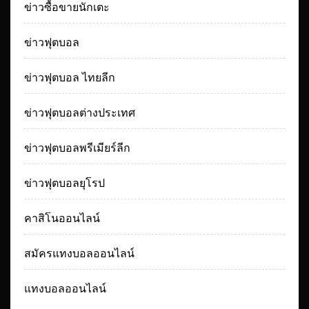
ข่าวซื้อขายนักเตะ
ข่าวฟุตบอล
ข่าวฟุตบอล ไทยลีก
ข่าวฟุตบอลต่างประเทศ
ข่าวฟุตบอลพรีเมียร์ลีก
ข่าวฟุตบอลยุโรป
คาสิโนออนไลน์
สมัครแทงบอลออนไลน์
แทงบอลออนไลน์