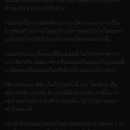
พรีเมียร์ลีกแค่ 4 เกมเท่านั้น โดยในซีซั่นนี้ก็เป็นแค่ตัว
สำรองทั้ง 3 เกมแรกอีกด้วย
ก่อนหน้านี้ทางเอเย่นต์เผยว่าถูก ปีศาจแดง ขวางเรื่อง
ย้ายทีมสร้างความไม่พอใจ แต่การคุยกับนายใหญ่ชาว
นอร์เวย์ล่าสุดได้รับประกันว่าจะได้ลงเล่นมากขึ้น
มุมมองของเราในตอนนี้คือ ดอนนี่ ไม่ใช่นักเตะคารา
บาว คัพ หรือ เอฟเอ คัพ หรือเล่นแค่ในเกมยุโรป, ดอนนี่
มาอังกฤษเพื่อลงเล่นในพรีเมียร์ลีก อัลเบอร์ส กล่าว
วิธีการสนทนาที่ดำเนินไปในครั้งนี้ (กับ โซลชา) เมื่อ
เทียบกับซัมเมอร์ที่แล้ว ตอนนี้สิ่งต่างๆชัดเจนขึ้นมาก
ผมคาดหวังอย่างเต็มที่ว่า ดอนนี่จะได้รับโอกาสของ
เขาในตอนนี้
ดอนนี่ ทำงานอย่างหนักในช่วงซัมเมอร์ เขาพักแค่ 7 วัน