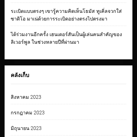
ระเบิดแบบตรงๆ เขารู้ความคิดเห็นโธมัส ทูเคิ่ลจวกใส่
ซาดิโอ มาเน่ด้วยการระเบิดอย่างตรงไปตรงมา
ได้ร่วมงานอีกครั้ง เฮนเดอร์สันเป็นผู้เล่นคนสำคัญของ
ลิเวอร์พูล ในช่วงหลายปีที่ผ่านมา
คลังเก็บ
สิงหาคม 2023
กรกฎาคม 2023
มิถุนายน 2023