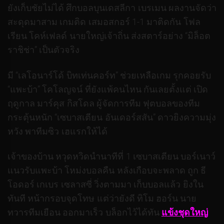
ยังเก็บชัยไม่ได้ ศึกบอลบุนเดสลีกา เบรเมน ผลงานจัดว่า
สะดุดมาสาม เกมติด เสมอสกอร์ 1-1 มาติดกัน โฟล
เรียน โคห์เฟลด์ นายใหญ่เจ้าถิ่น ส่งสตาร์อย่าง “มิล็อต
ราชิช่า” เป็นตัวจริง
มี “เลโอนาร์โด้ บิทเท่นคอร์ท” ช่วยเหลือเกม รุกคอยรับ
“แพะบ้า” โคโลญจน์ ที่ยังแพ้คนไหน กันเลยตั้งแต่ เปิด
ฤดูกาล มาร์คุส กิสโดล ผู้จัดการทีม ฟุตบอลของทีม
กระตุ้นหนัก “เซบาสเตียน อันเดอร์สสัน” ดาวยิงความมุ่ง
หวัง พาทีมซิว เฮแรกให้ได้
เจ้าของบ้าน หวุดหวิดนำนาทีที่ 1 เซบาสเตียน บอร์เนาว์
แนวรับแพะบ้า โหม่งบอลคืน หลังเกือบจะพลาด ถูก ธี
โอดอร์ เกเบร เซลาสซี่ วิ่งตามมา เก็บบอลแล้ว ยิงใน
ทันที หน้ากรอบจุดโทษ แต่ว่ายังดี ทิโม ฮอร์น นาย
ทวารทีมเยือน ออกมาเร็ว บล็อกไว้ได้ทัน
แข้งชุดใหญ่