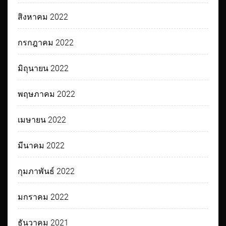
สิงหาคม 2022
กรกฎาคม 2022
มิถุนายน 2022
พฤษภาคม 2022
เมษายน 2022
มีนาคม 2022
กุมภาพันธ์ 2022
มกราคม 2022
ธันวาคม 2021