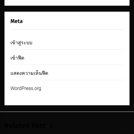
Meta
เข้าสู่ระบบ
เข้าฟีด
แสดงความเห็นฟีด
WordPress.org
Related Post