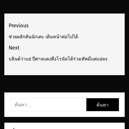
เมนู
Previous
นำทาง
ช่วยผลักดันนักเตะ เดินหน้าต่อไปได้
Previous
เรื่อง
post:
Next
บลินด์ว่าแย่ ปีศาจแดงดึงโรนัลโด้ร่วมทัพมีแต่แย่ลง
Next
post:
ค้นหา
สำหรับ: