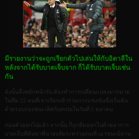
มีรายงานว่าจะถูกเรียกตัวไปเล่นให้กับอิตาลีใน
หลังจากได้รับบาดเจ็บจาก ก็ได้รับบาดเจ็บเช่น
กัน
ดังนั้นจึงพยักหน้ารับ ต้องทำการเปลี่ยนแปลงมากมาย
ในทีม 23 คนที่เขาเรียกเข้าร่วมการแข่งขันซึ่งเริ่มต้น
ด้วยรอบรองชนะเลิศกับสเปนในวันที่ 6 ตุลาคม
ถอนตัวออกไปแล้ว จากนั้น ก็ถูกยืดออกไปด้วยอาการ
บาดเจ็บที่ต้นขาที่น่าสงสัยระหว่างเกมที่ เอาชนะมิลาน