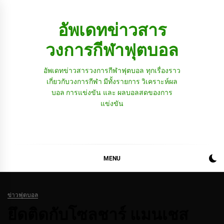
Skip
to
อัพเดทข่าวสาร
content
วงการกีฬาฟุตบอล
อัพเดทข่าวสารวงการกีฬาฟุตบอล ทุกเรื่องราว
เกี่ยวกับวงการกีฬา มีทั้งรายการ วิเคราะห์ผล
บอล การแข่งขัน และ ผลบอลสดของการ
แข่งขัน
MENU
ข่าวฟุตบอล
ยึดติดกับโซลชาร์ แมนเชส