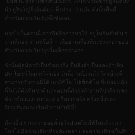
เมื่อฟาน ฮาลไปช่วงซัมเมอร์ปี 2016 พวกเขาอยู่อันดับที่
ห้า มูรินโญ่รั้งอันดับ 6 ทิ้งห่าง 19 แต้ม ดังนั้นพื้นที่
สำหรับการปรับปรุงจึงชัดเจน
หากไปในตอนนี้ ภารกิจคือการทำให้ อยู่ในอันดับต้น ๆ
จากที่สอง, สามหรือสี่ — เพื่อยกเครื่องทีมเช่นระยะขอบ
สำหรับการปรับปรุงนั้นเล็กกว่ามาก
ดังนั้นผู้สมัครที่เป็นตัวเอกจึงเป็นสิ่งจำเป็นและถ้าเพื่อ
ประโยชน์ในการโต้แย้ง วันนี้งานเปิดแล้ว ใครบ้างที่
สามารถรับงานนี้ได้ เมาริซิโอ โปเช็ตติโน่ ซึ่งก่อนหน้า
นี้ไม่ได้ติดทีมชาติ และตอนนี้กำลังทำงานที่ปารีส แซง
ต์-แชร์กแมง? เบรนแดน ร็อดเจอร์ส ครั้งหนึ่งของ
ลิเวอร์พูลและเริ่มทำงานกับซิตี้?
มีคนอื่น ๆ กระจายอยู่ทั่วยุโรป แต่ไม่มีที่ไหนที่จะมา
โดยไม่มีความเสี่ยงที่จะล้มเหลว และความเสี่ยงเป็นสิ่ง