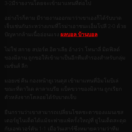
3-2มีรายงานโดยจะเข้ามาแทนที่ต่อไป
อย่างไรก็ตาม มีรายงานออกมาว่าเขาเองก็ได้รับบาด
เจ็บเช่นกันระหว่างเกมที่โรม่าเอาชนะเอ็มโปลี 2-0 ด้วย
ปัญหากล้ามเนื้ออ่อนแรง
ผลบอล บ้านบอล
ไม่ใช่ สกาย สปอร์ต อิตาเลีย อ้างว่า โทนาลี่ มิดฟิลด์
ของมิลาน ถูกขอให้เข้ามาเป็นอีกทีมสำรองสำหรับกลุ่ม
เนชั่นส์ ลีก
มอยเซ่ คีน กองหน้ายูเวนตุส เข้ามาแทนที่อิมโมบิเล่
ขณะที่ดาวิเด คาลาเบรีย แบ็คขวาของมิลาน ถูกเรียก
ตัวหลังจากโตลอยได้รับบาดเจ็บ
ยืนกรานว่าเขาสามารถเปลี่ยนโชคชะตาของแมนเชส
เตอร์ยูไนเต็ดได้แม้จะพ่ายแพ้ครั้งใหญ่ที่ ยูไนเต็ดสะดุด
กับเอฟเวอร์ตัน 1-1 เมื่อวันเสาร์ซึ่งหมายความว่าทีม