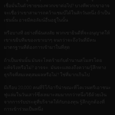
เชื่อมั่นในตัวชายของพวกเขาต่อไป? บางทีพวกเขาอาจ
จะเชื่อว่าเขาสามารถคว้าแชมป์ได้ในสักวันหนึ่ง ถ้าเป็น
เช่นนั้น อาจมีคอลัมน์อื่นอยู่ในนั้น
หรือบางที อย่างที่ฉันสงสัย พวกเขายินดีที่จะอนุญาตให้
เขาเขยิบทีมของเขาเบาๆ จนกว่าจะถึงวันที่มีคน
มาตรฐานที่ต้องการเข้ามาในที่สุด
ถ้าเป็นเช่นนั้น มันจะโหดร้ายกับตำนานสโมสรโดย
แท้จริงหรือไม่? อาจจะ. มันจะแสดงถึงความรู้สึกทาง
ธุรกิจที่สมเหตุสมผลหรือไม่? ใช่ที่มากเกินไป
มีเกือบ 20,000 คนที่ริโก้อารีน่าขณะที่โคเวนทรีเอาชนะ
ฟูแล่มในวันเสาร์ซึ่งเหมาะสมมากกว่าหนึ่งวิธีด้วยเงิน
จากการรับประตูที่บริจาคให้กับกองทุน รู้สึกถูกต้องที่
การเข้าร่วมเป็นหนึ่ง