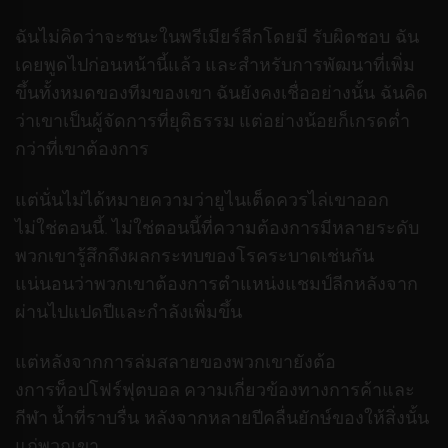
ฉันไม่คิดว่าจะชนะในพรีเมียร์ลีกโดยมี รับผิดชอบ ฉัน
เคยพูดไปก่อนหน้านี้แล้ว และสำหรับการพัฒนาที่เพิ่ม
ขึ้นทั้งหมดของทีมของเขา ฉันยังคงเชื่ออย่างนั้น ฉันคิด
ว่าเขาเป็นผู้จัดการที่ยุติธรรม แต่อย่างน้อยก็เกรดต่ำ
กว่าที่เขาต้องการ
แต่นั่นไม่ได้หมายความว่ายูไนเต็ดควรไล่เขาออก
ไม่ใช่ตอนนี้. ไม่ใช่ตอนนี้ที่ความต้องการมีหลายระดับ
พวกเขารู้สึกถึงผลกระทบของโรคระบาดเช่นกัน
แน่นอนว่าพวกเขาต้องการตำแหน่งแชมป์ลีกหลังจาก
ผ่านไปแปดปีและกำลังเพิ่มขึ้น
แต่หลังจากการล่มสลายของพวกเขายังต้อ
งการท็อปโฟร์ฟุตบอล ความเกี่ยวข้องทางการค้าและ
กีฬา น้ำที่ราบรื่น หลังจากหลายปีคลื่นยักษ์ของให้สิ่งนั้น
แก่พวกเขา