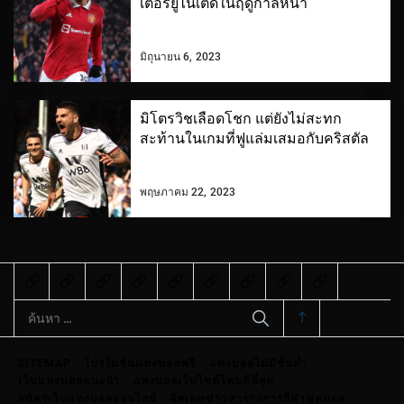
เตอร์ยูไนเต็ดในฤดูกาลหน้า
มิถุนายน 6, 2023
มิโตรวิชเลือดโชก แต่ยังไม่สะทก
สะท้านในเกมที่ฟูแล่มเสมอกับคริสตัล
พฤษภาคม 22, 2023
ค้นหา
สำหรับ:
SITEMAP
โปรโมชั่นแทงบอลฟรี
แทงบอลไม่มีขั้นต่ำ
เว็บแทงบอลแนะนำ
แทงบอลเว็บไซต์ไหนดีที่สุด
สมัครเว็บแทงบอลออนไลน์
อัพเดทข่าวสารวงการกีฬาฟุตบอล