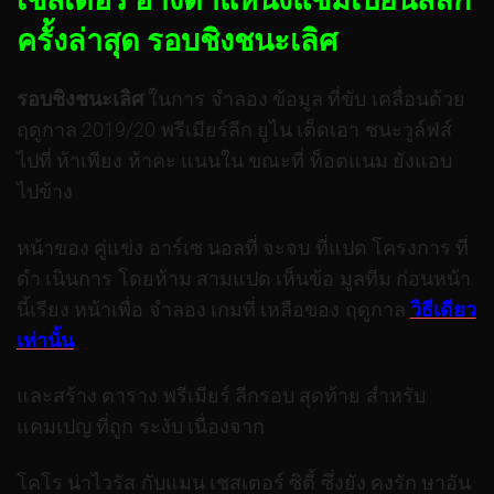
เชสเตอร์ อ้างตำแหน่งแชมเปี้ยนส์ลีก
ครั้งล่าสุด
รอบชิงชนะเลิศ
รอบชิงชนะเลิศ
ในการ จำลอง ข้อมูล ที่ขับ เคลื่อนด้วย
ฤดูกาล 2019/20 พรีเมียร์ลีก ยูไน เต็ดเอา ชนะวูล์ฟส์
ไปที่ ห้าเพียง ห้าคะ แนนใน ขณะที่ ท็อตแนม ยังแอบ
ไปข้าง
หน้าของ คู่แข่ง อาร์เซ นอลที่ จะจบ ที่แปด โครงการ ที่
ดำ เนินการ โดยห้าม สามแปด เห็นข้อ มูลทีม ก่อนหน้า
นี้เรียง หน้าเพื่อ จำลอง เกมที่ เหลือของ ฤดูกาล
วิธีเดียว
เท่านั้น
และสร้าง ตาราง พรีเมียร์ ลีกรอบ สุดท้าย สำหรับ
แคมเปญ ที่ถูก ระงับ เนื่องจาก
โคโร น่าไวรัส กับแมน เชสเตอร์ ซิตี้ ซึ่งยัง คงรัก ษาอัน