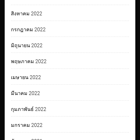
สิงหาคม 2022
กรกฎาคม 2022
มิถุนายน 2022
พฤษภาคม 2022
เมษายน 2022
มีนาคม 2022
กุมภาพันธ์ 2022
มกราคม 2022