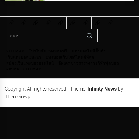
ค้นหา
สำหรับ:
SITEMAP
โปรโมชั่นแทงบอลฟรี
แทงบอลไม่มีขั้นต่ำ
เว็บแทงบอลแนะนำ
แทงบอลเว็บไซต์ไหนดีที่สุด
สมัครเว็บแทงบอลออนไลน์
อัพเดทข่าวสารวงการกีฬาฟุตบอล
ผลบอล
SITEMAP
Copyright All rights reserved
|
Theme:
Infinity News
by
Themeinwp
.