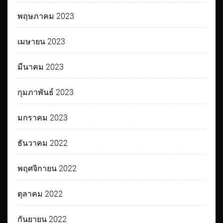
พฤษภาคม 2023
เมษายน 2023
มีนาคม 2023
กุมภาพันธ์ 2023
มกราคม 2023
ธันวาคม 2022
พฤศจิกายน 2022
ตุลาคม 2022
กันยายน 2022