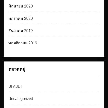
มิถุนายน 2020
มกราคม 2020
ธันวาคม 2019
พฤศจิกายน 2019
หมวดหมู่
UFABET
Uncategorized