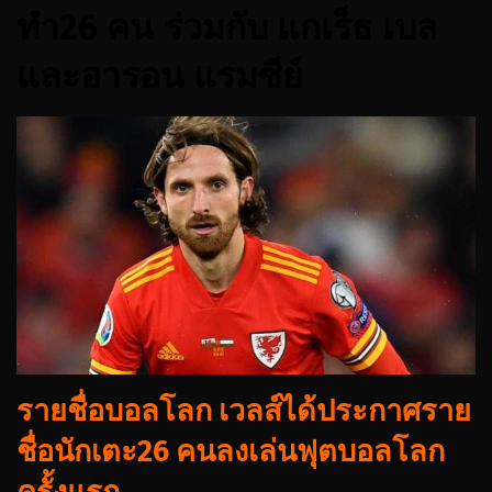
ทํา26 คน ร่วมกับ แกเร็ธ เบล
และอารอน แรมซีย์
รายชื่อบอลโลก เวลส์ได้ประกาศราย
ชื่อนักเตะ26 คนลงเล่นฟุตบอลโลก