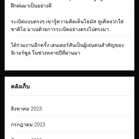
ฝึกฝนมาเป็นอย่างดี
ระเบิดแบบตรงๆ เขารู้ความคิดเห็นโธมัส ทูเคิ่ลจวกใส่
ซาดิโอ มาเน่ด้วยการระเบิดอย่างตรงไปตรงมา
ได้ร่วมงานอีกครั้ง เฮนเดอร์สันเป็นผู้เล่นคนสำคัญของ
ลิเวอร์พูล ในช่วงหลายปีที่ผ่านมา
คลังเก็บ
สิงหาคม 2023
กรกฎาคม 2023