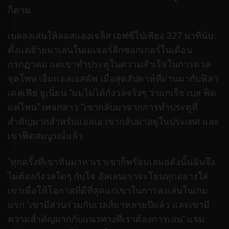
ก็ตาม
เบลลงเล่นให้ลอสแองเจลิส เอฟซีไปเพียง 327 นาทีนับ
ตั้งแต่ย้ายมาเล่นในเมเจอร์ลีกซอกเกอร์ในเดือน
กรกฎาคม แต่เขาทําประตูในความสําเร็จในการดวล
จุดโทษ เอ็มแอลเอสคัพ เมื่อสุดสัปดาห์ที่ผ่านมากับฟิลา
เดลเฟีย ยูเนี่ยน
“ผมไม่ได้กังวลจริงๆ ว่าแกเร็ธ เบล ฟิต
แค่ไหน” เพจกล่าว “เขากลับมาจากการทําประตูที่
สําคัญมากสําหรับแอลเอ
เขากลับมาอยู่ในประเทศ และ
เขาฟิตสมบูรณ์แล้ว
“ทุกครั้งที่เขาหันมาหาเราเขาก็พร้อมเสมอดังนั้นฉันจึง
ไม่ต้องกังวลใดๆ กับโจ อัลเลนเราจะโยนทุกอย่างใส่
เขาเพื่อให้โอกาสที่ดีที่สุดแก่เขาในการลงเล่นในเกม
แรก “เขามีส่วนร่วมกับเวลส์มาหลายปีแล้ว และเขามี
ความสําคัญมากกับแนวทางที่เราต้องการเล่น” แรม