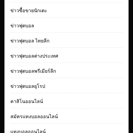
ข่าวซื้อขายนักเตะ
ข่าวฟุตบอล
ข่าวฟุตบอล ไทยลีก
ข่าวฟุตบอลต่างประเทศ
ข่าวฟุตบอลพรีเมียร์ลีก
ข่าวฟุตบอลยุโรป
คาสิโนออนไลน์
สมัครแทงบอลออนไลน์
แทงบอลออนไลน์