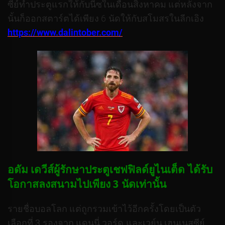
ซีย์ทําประตูแรกให้กับนีซในเดือนสิงหาคม แต่หลังจาก
นั้นก็ออกสตาร์ตได้เพียง 6 นัดให้กับสโมสรในลีกเอิง
https://www.dalintober.com/
อดัม เดวีส์ผู้รักษาประตูเชฟฟิลด์ยูไนเต็ด ได้รับ
โอกาสลงสนามไปเพียง 3 นัดเท่านั้น
รายชื่อบอลโลก แต่ถูกรวมเข้าไว้อีกครั้งโดยเป็นตัว
เลือกที่ 3 รองจาก แดนนี่ วอร์ด และเวย์น เฮนเนสซีย์