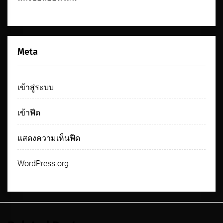
Meta
เข้าสู่ระบบ
เข้าฟีด
แสดงความเห็นฟีด
WordPress.org