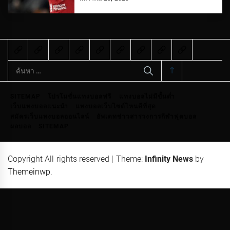
ค้นหา
สำหรับ:
SITEMAP
โปรโมชั่นแทงบอลฟรี
แทงบอลไม่มีขั้นต่ำ
เว็บแทงบอลแนะนำ
แทงบอลเว็บไซต์ไหนดีที่สุด
สมัครเว็บแทงบอลออนไลน์
อัพเดทข่าวสารวงการกีฬาฟุตบอล
ผลบอล
SITEMAP
Copyright All rights reserved
|
Theme:
Infinity News
by
Themeinwp
.