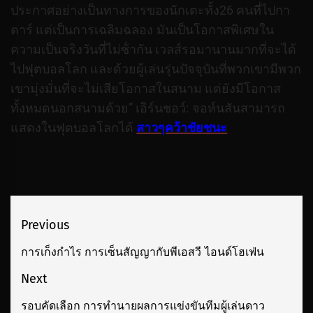
ประกาศอย่างเป็นทางการของนักเตะทั้ง26 คนที่ไปกา
ตาร์ แต่เป็นการเฉลิมฉลอง มันเป็นโอกาสพิเศษใน
ความเป็นจริงวันที่ไม่ซ้ํากัน เวลส์รอมานานมากที่จะได้
ไปฟุตบอลโลก และด้วยผู้เล่นรุ่นปัจจุบันที่พวกเขามีพวก
เขามุ่งมั่นที่จะไม่เสียโอกาสในสนาม แต่ยังมีโอกาส
ทั้งหมดนอกสนามด้วย”
เอิร์นชอว์: จอห์นสันสามารถ
แสดงในฟุตบอลโลกได้
สาวๆคว้าชัยชนะ
เมนู
Previous
นำทาง
การเก็งกำไร การเซ็นสัญญากับพีเอสวี ไอนด์โฮเฟ่น
Previous
เรื่อง
post:
Next
รอบคัดเลือก การทำนายผลการแข่งขันทีมผู้เล่นดาว
Next