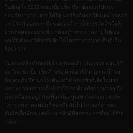
ในศึกยูโร 2020 แชมเปี้ยนชิพ ที่ล่าช้าออกไป
เพจ
ยอมรับว่าการปล่อยให้รีส นอร์ริงตัน-เดวีส์ และไทเลอร์
โรเบิร์ตส์ ออกจากทีมฟุตบอลโลกเป็นการตัดสินใจที่
ยากที่สุดสองอย่างที่เขาต้องทํา
การขาดหายไปของ
นอร์ริงตัน-เดวีส์ถูกบังคับใช้โดยอาการบาดเจ็บที่เอ็น
ร้อยหวาย
ในขณะที่โรเบิร์ตส์มีเพียงประตูเดียวในการลงเล่น 12
นัดในแชมเปี้ยนชิพสําหรับ คิวพีอาร์ในฤดูกาลนี้
“ผม
ต้องคุยกับ รีส นอร์ริงตัน-เดวีส์ และเขาก็เสียใจมาก
เพราะอาการบาดเจ็บที่ทําให้เขาต้องพักยาวมากๆ ดัง
นั้นผมจึงแค่อยู่ที่นั่นเพื่อสนับสนุนเขา” เพจกล่าวเสริม
“เขาจะพลาดแต่นั่นก็หลุดมือฉันไป ไทเลอร์อาจจะ
สัมผัสเล็กน้อย และไปเขาทําดีที่สุดของเขาที่จะได้รับ
กลับมา