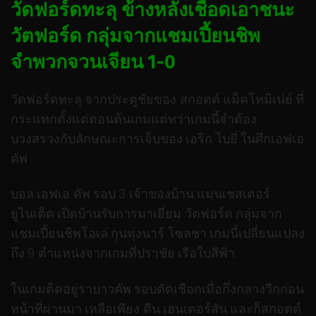
วัดฟอร์ดทะลุ ข้างหลังเชือดเอาชนะ
วัตฟอร์ด กลุ่มจากแชมเปี้ยนชิพ
จำพวกจวนเจียน 1-0
วัดฟอร์ดทะลุ จากประตูชัยของ สกอตต์ แม็คโทมิเน่ย์ ที่
กระแทกตั้งแต่ตอนต้นเกมแต่ทว่าเกมนี้จำต้อง
บวงสรวงกับลักษณะการเจ็บของ เอริก ไบยี่ ในศึกเอฟเอ
คัพ
บอล เอฟเอ คัพ รอบ 3 เจ้าของบ้าน แมนเชสเตอร์
ยูไนเต็ด เปิดบ้านรับการมาเยี่ยม วัตฟอร์ด กลุ่มจาก
แชมเปี้ยนชิพโอเล่ กุนทุ่งนาร์ โซลชา เกมนี้เปลี่ยนแปลง
ถึง 9 ตำแหน่งจากเกมที่ปราชัย เรือใบสีฟ้า
ในเกมติดอยู่ราบาวคัพ รอบตัดเชือกเมื่อกึ่งกลางวีกก่อน
หน้าที่ผ่านมา เหลือเพียง ดีน เฮนเดอร์สัน และก็สกอตต์