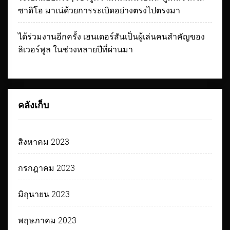
ซาดิโอ มาเน่ด้วยการระเบิดอย่างตรงไปตรงมา
ได้ร่วมงานอีกครั้ง เฮนเดอร์สันเป็นผู้เล่นคนสำคัญของ
ลิเวอร์พูล ในช่วงหลายปีที่ผ่านมา
คลังเก็บ
สิงหาคม 2023
กรกฎาคม 2023
มิถุนายน 2023
พฤษภาคม 2023