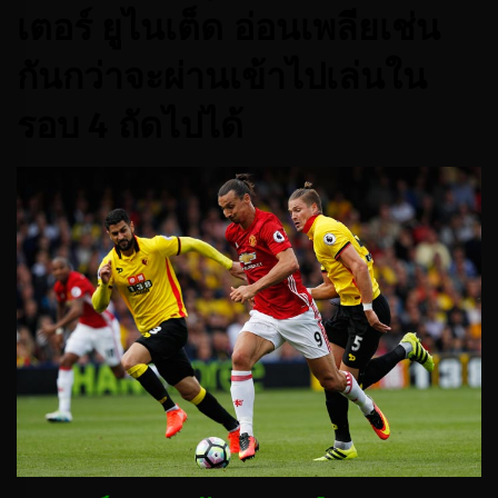
เตอร์ ยูไนเต็ด อ่อนเพลียเช่น
กันกว่าจะผ่านเข้าไปเล่นใน
รอบ 4 ถัดไปได้