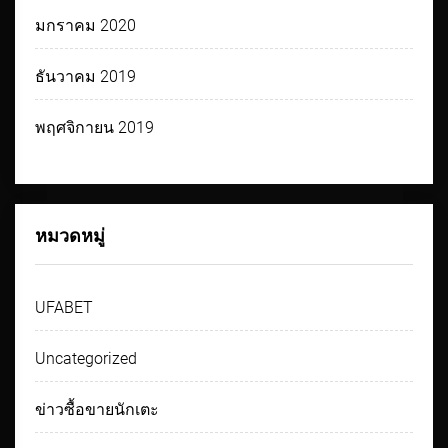
มกราคม 2020
ธันวาคม 2019
พฤศจิกายน 2019
หมวดหมู่
UFABET
Uncategorized
ข่าวซื้อขายนักเตะ