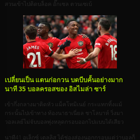
สวนเข้าไปติดบล็อค อั๊กเซล ตวนเซเบ้
เปลี่ยนเป็น แตนก่อกวน บดบีบคั้นอย่างมาก
นาที 35 บอลครอสของ อิสไมล่า ซาร์
เข้ากึ่งกลางมาติดหัว แม็คโทมิเนย์ กระแทกทิ้งแม้
กระนั้นไปเข้าทาง ท้องนาธาเนี่ยล ชาโลบาห์ วิ่งมา
วอลเลย์ไม่จับบอลพุ่งหลุดกรอบออกไปแบบได้เสียว
นาที41 อเล็กซ์ เตลลิส ได้ช่องส่องนอกกรอบแต่ว่าบอลก็