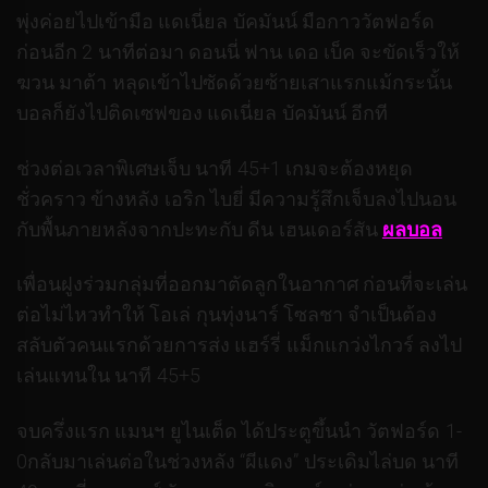
พุ่งค่อยไปเข้ามือ แดเนี่ยล บัคมันน์ มือกาววัตฟอร์ด
ก่อนอีก 2 นาทีต่อมา ดอนนี่ ฟาน เดอ เบ็ค จะขัดเร็วให้
ฆวน มาต้า หลุดเข้าไปซัดด้วยซ้ายเสาแรกแม้กระนั้น
บอลก็ยังไปติดเซฟของ แดเนี่ยล บัคมันน์ อีกที
ช่วงต่อเวลาพิเศษเจ็บ นาที 45+1 เกมจะต้องหยุด
ชั่วคราว ข้างหลัง เอริก ไบยี่ มีความรู้สึกเจ็บลงไปนอน
กับพื้นภายหลังจากปะทะกับ ดีน เฮนเดอร์สัน
ผลบอล
เพื่อนฝูงร่วมกลุ่มที่ออกมาตัดลูกในอากาศ ก่อนที่จะเล่น
ต่อไม่ไหวทำให้ โอเล่ กุนทุ่งนาร์ โซลชา จำเป็นต้อง
สลับตัวคนแรกด้วยการส่ง แฮร์รี่ แม็กแกว่งไกวร์ ลงไป
เล่นแทนใน นาที 45+5
จบครึ่งแรก แมนฯ ยูไนเต็ด ได้ประตูขึ้นนำ วัตฟอร์ด 1-
0กลับมาเล่นต่อในช่วงหลัง “ผีแดง” ประเดิมไล่บด นาที