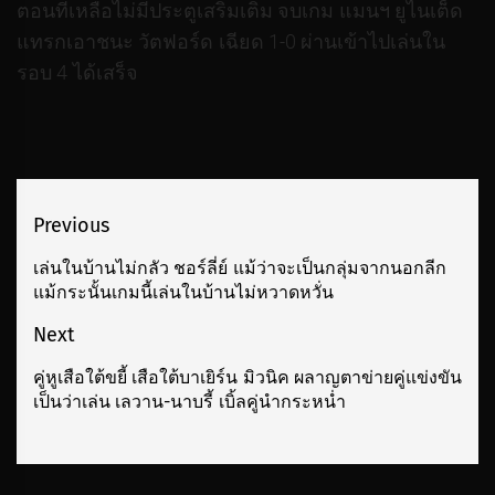
ตอนที่เหลือไม่มีประตูเสริมเติม จบเกม แมนฯ ยูไนเต็ด
แทรกเอาชนะ วัตฟอร์ด เฉียด 1-0 ผ่านเข้าไปเล่นใน
รอบ 4 ได้เสร็จ
เมนู
Previous
นำทาง
เล่นในบ้านไม่กลัว ชอร์ลี่ย์ แม้ว่าจะเป็นกลุ่มจากนอกลีก
Previous
แม้กระนั้นเกมนี้เล่นในบ้านไม่หวาดหวั่น
เรื่อง
post:
Next
คู่หูเสือใต้ขยี้ เสือใต้บาเยิร์น มิวนิค ผลาญตาข่ายคู่แข่งขัน
Next
เป็นว่าเล่น เลวาน-นาบรี้ เบิ้ลคู่นำกระหน่ำ
post: