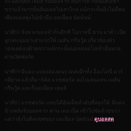
49 แดเนี่ยล เจมส์ รับบอลจาก ลินการ์ด ก่อนแต่งเข้า
ขวาแล้วบากบั่นปั่นบอลไปเสาไกล แม้กระนั้นยิงไม่ดีพอ
เพียงบอลพุ่งไปเข้ามือ แดเนี่ยล บัคมันน์
นาที60 จังหวะของเจ้าถิ่นอีกที โอกาสนี้ ฆวน มาต้า เปิด
ลูกเตะมุมมาเสาแรกให้ เมสัน กรีนวู้ด เกี่ยวข้องตัว
วอลเลย์แปด้วยขวาแม้กระนั้นบอลค่อยไปเข้ามือนาย
ด่านวัตฟอร์ด
นาที69 ผีแดง แปลงสองคนรวดส่งอีกทั้ง อ็องโตนี่ มาร์
กสิยาล แล้วก็มาร์คัส แรชฟอร์ด ลงไปเล่นแทน เมสัน
กรีนวู้ด และก็แดเนี่ยล เจมส์
นาที81 แรชฟอร์ด แทบได้ลุ้นเม็ดลำดับที่สองให้ ผีแดง
ข้างหลังรับบอลจาก ฟาน เดอ เบ็ค เข้าไปซัดด้วยขวา
แต่ว่ายังไปติดเซฟของ แดเนี่ยล บัคมันน์
ดูบอลสด