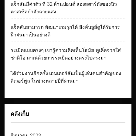
แจ็กสันมีค่าตัว ที่ 32 ล้านปอนด์ สองสตาร์ดังของนิว
คาสเซิ่ลกำลังฉายแสง
แจ็คสันสามารถ พัฒนาเกมรุกได้ สิงห์บลูส์ดูได้รับการ
ฝึกฝนมาเป็นอย่างดี
ระเบิดแบบตรงๆ เขารู้ความคิดเห็นโธมัส ทูเคิ่ลจวกใส่
ซาดิโอ มาเน่ด้วยการระเบิดอย่างตรงไปตรงมา
ได้ร่วมงานอีกครั้ง เฮนเดอร์สันเป็นผู้เล่นคนสำคัญของ
ลิเวอร์พูล ในช่วงหลายปีที่ผ่านมา
คลังเก็บ
สิงหาคม 2023