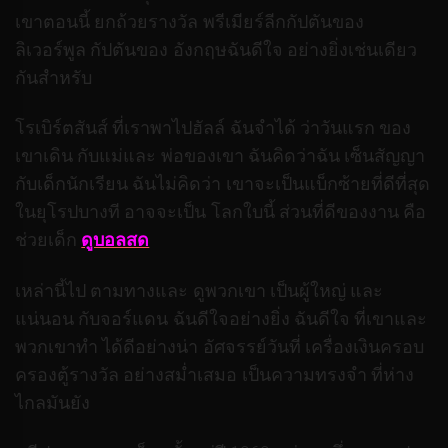
เขาตอนนี้ ยกถ้วยรางวัล พรีเมียร์ลีกกัปตันของ
ลิเวอร์พูล กัปตันของ อังกฤษฉันดีใจ อย่างยิ่งเช่นเดียว
กันสำหรับ
โรเบิร์ตสันส์ ที่เราพาไปฮัลล์ ฉันจำได้ ว่าวันแรก ของ
เขาเดิน กับแม่และ พ่อของเขา ฉันคิดว่าฉัน เซ็นสัญญา
กับเด็กนักเรียน ฉันไม่คิดว่า เขาจะเป็นแบ็กซ้ายที่ดีที่สุด
ในยุโรปบางที อาจจะเป็น โลกใบนี้ ส่วนที่ดีของงาน คือ
ช่วยเด็ก
ดูบอลสด
เหล่านี้ไป ตามทางและ ดูพวกเขา เป็นผู้ใหญ่ และ
แน่นอน กับจอร์แดน ฉันดีใจอย่างยิ่ง ฉันดีใจ ที่เขาและ
พวกเขาทำ ได้ดีอย่างน่า อัศจรรย์วันที่ เครื่องเงินครอบ
ครองตู้รางวัล อย่างสม่ำเสมอ เป็นความทรงจำ ที่ห่าง
ไกลมันยัง