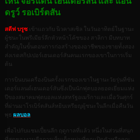
เห็น จอร์แดน เฮนเดอร์สัน และ แอน
ดรูว์ รอเบิร์ตสัน
สตีฟ บรูซ
เข้าแถวกับ นิวคาสเซิล ในวันอาทิตย์ในฐานะ
ผู้ชนะในพรีเมียร์ลีกหัวหน้าโค้ชของ สาลิกา มีบทบาท
สำคัญในขั้นตอนการก่อสร้างของอาชีพของชายทั้งสอง
ส่งเรดสกิปเปอร์เฮนเดอร์สันคนแรกของเขาในการเริ่ม
ต้น
การบินบนเครื่องบินครั้งแรกของเขาในฐานะวัยรุ่นที่ซัน
เดอร์แลนด์เฮนเดอร์สันซึ่งเป็นนักฟุตบอลยอดเยี่ยมแห่ง
ปีของสมาคมฟุตบอลแห่งสหรัฐอเมริกาและเมื่อวันศุกร์
ที่ผ่านมาโรเบิร์ตสันส์หยิบเหรียญผู้ชนะในลีกเมื่อคืนวัน
พุธ
ผลบอล
เพื่อไปกับแชมเปี้ยนลีก ฤดูกาลที่แล้ว หนึ่งในส่วนที่สนุก
ที่สุดของงานคือการเห็นเด็กหนุ่มที่คุณเปิดตัวหรือคุณ