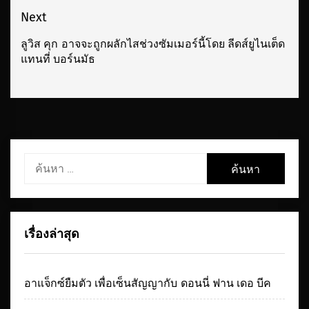
Next
ลูวิส คุก อาจจะถูกผลักไสช่วงซัมเมอร์นี้โดย ลีดส์ยูไนเต็ด
Next
แทนที่ บอร์นมัธ
post:
ค้นหา
สำหรับ:
เรื่องล่าสุด
อาแจ็กซ์ยืมตัว เพื่อเซ็นสัญญากับ ดอนนี่ ฟาน เดอ บีค