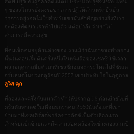
สตีฟ บรูซ คงถูกล็อคตั้งแต่ปี 1969 แต่บรูซซึ่งชอบแฟน
ๆ ของสโมสรยังคงรอข่าวการปฏิวัติด้านหน้ายืนยัน
ว่าการอยู่รอดไม่ใช่สำหรับเขามันสำคัญอย่างยิ่งที่เรา
จะต้องพัฒนา เราทำไปแล้ว แต่อย่าลืมว่าเราไม่
สามารถมีความสุข
ที่คนเจ็ดคนอยู่ด้านล่างของเราแม้ว่าฉันอาจจะทำอย่าง
นั้นในตอนเริ่มต้นครั้งหนึ่งในหนังสือของเชลซี ใช้เวลา
หลายฤดูกาลยืมตัวมาที่เชลซีก่อนจะกระโดดไปที่ซันเด
อร์แลนด์ในช่วงฤดูร้อนปี 2557 เขาประทับใจในฤดูกาล
ลูวิส คุก
ที่สองและครึ่งกับแมวดำ ทำให้ปรากฏ 95 ก่อนย้ายไปที่
คริสตัลพาเลซในเดือนมกราคม 2560นับตั้งแต่ที่เขา
ย้ายมาที่เซลเฮิร์สต์พาร์คชาวดัตช์เป็นตัวเลือกแรก
สำหรับแบ็กซ้ายและมีความสอดคล้องในช่วงสองสามปี