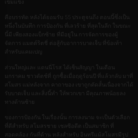
เข้มแข็ง
คือบรรทัด หลังได้ยอมรับ 55 ประตูจนถึง ตอนนี้ซึ่งเป็น
หนึ่งในบันทึก การป้องกัน ที่เลวร้าย ที่สุดในลีก ในขณะ
นี้มี เพียงสองแบ็กซ้าย ที่มีอยู่ใน การจัดการของผู้
จัดการ แมตต์ริตชี่ ต่อสู้กับอาการบาดเจ็บ ที่ข้อเท้า
สำหรับแคมเปญ
ส่วนใหญ่และ แดนนี่โรส ได้เซ็นสัญญา ในเดือน
มกราคม ชาวดัตช์ที่ ถูกซื้อเมื่อฤดูร้อนปี ที่แล้วกลับ มาที่
สโมสร แม่หลังจาก คาถาของ เขาถูกตัดสั้นเนื่องจากได้
รับบาดเจ็บ และสิ่งนี้ทำ ให้พวกเขา มีคุณภาพน้อยลง
ทางด้านซ้าย
ของการป้องกัน ในเรื่องนั้น การลงนาม จะเป็นตัวเลือก
ที่ดีสำหรับ สโมสรชาย เชลซีอดีต เป็นสมาชิก ที่
สอดคล้อง กันที่ด้าน หลังสำหรับ อินทรีแม้สโมสรมีรูป