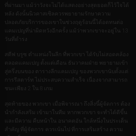
ที่ผ่านมา แม้ว่าวังจะไม่ได้แสดงอย่างสุดยอดก็ไว้ใจได้
หลัง ดังนั้นนิวคาสเซิลควรพยายามรักษาความ
ปลอดภัยบริการของเขาในช่วงฤดูร้อนนี้ได้อดทนต่อ
แคมเปญที่น่าผิดหวังอีกครั้ง แม้ว่าพวกเขาจะอยู่ใน 13
วันที่ดำรง
สตีฟ บรูซ ตำแหน่งในลีก ที่พวกเขา ได้รับไม่สอดคล้อง
ตลอดแคมเปญ ตั้งแต่เดือน ธันวาคมฝ่าย พยายามเข้า
สู่ครึ่งบนของ ตารางลีกแคมเปญ ของพวกเขานับตั้งแต่
การรีสตาร์ท ไม่ประสบความสำเร็จ เนื่องจากสามารถ
ชนะเพียง 2 ใน 8 เกม
สุดท้ายของ พวกเขา เมื่อพิจารณา ถึงสิ่งนี้ผู้จัดการ ต้อง
นำกำลังเสริม เข้ามาในทีม หากพวกเขา จะทำได้ดีขึ้น
และมีความ คืบหน้าใน อนาคตอัน ใกล้หนึ่งในประเด็น
สำคัญ ที่ผู้จัดการ ควรเน้นไป ที่การเสริมสร้าง ความ