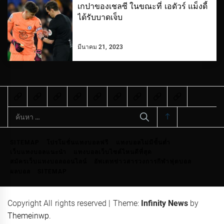
เกปาของเชลซี ในขณะที่ เอดัวร์ แม็งดี้
ได้รับบาดเจ็บ
มีนาคม 21, 2023
ค้นหา
สำหรับ:
SITEMAP
โปรโมชั่นแทงบอลฟรี
แทงบอลไม่มีขั้นต่ำ
เว็บแทงบอลแนะนำ
แทงบอลเว็บไซต์ไหนดีที่สุด
สมัครเว็บแทงบอลออนไลน์
อัพเดทข่าวสารวงการกีฬาฟุตบอล
ผลบอล
SITEMAP
Copyright All rights reserved
|
Theme:
Infinity News
by
Themeinwp
.