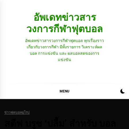
Skip
to
อัพเดทข่าวสาร
content
วงการกีฬาฟุตบอล
อัพเดทข่าวสารวงการกีฬาฟุตบอล ทุกเรื่องราว
เกี่ยวกับวงการกีฬา มีทั้งรายการ วิเคราะห์ผล
บอล การแข่งขัน และ ผลบอลสดของการ
แข่งขัน
MENU
ข่าวฟุตบอลยุโรป
สตีฟ บรูซ ‘ปลื้ม’ สำหรับ บอล