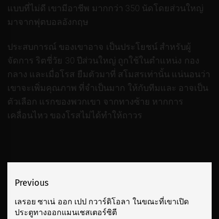
แบบที่ไม่ดี เขามีอาชีพ มากกว่า 350 นัดโดยส่วนใหญ่
มาจากฟุตบอลอังกฤษ
ประสบการณ์ ของเขาอาจ เป็นประโยชน์ สำหรับผู้
จัดการ ริตชี่วัย 30 ปีส่วนใหญ่ ถูกใช้ในตำแหน่ง กอง
กลาง และเมื่อโรส ยืมตัวมาที่ สโมสรเท่านั้น แน่นอนว่า
เขาจะเพิ่มคุณภาพ ที่จำเป็นมาก ให้กับทีมและ อาจเป็น
ตัวเลือก แรกของพวกเขา จากทางซ้าย หากการ
เคลื่อนไหว ของโรสไม่ได้ทำให้ถาวร
เมนู
Previous
นำทาง
เลรอย ซาเน่ ออก เปป กวาร์ดิโอลา ในขณะที่เขาเปิด
Previous
ประตูทางออกแมนเชสเตอร์ซิตี
เรื่อง
post: