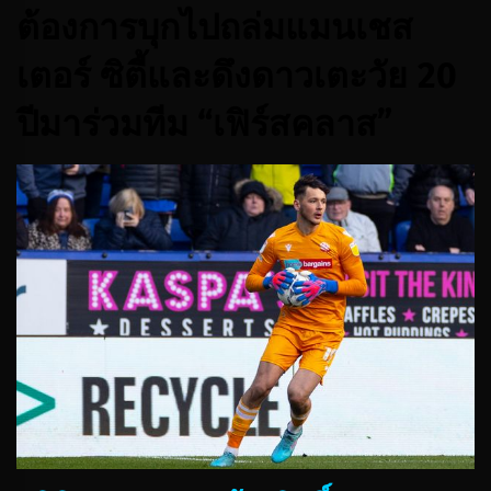
ต้องการบุกไปถล่มแมนเชส
เตอร์ ซิตี้และดึงดาวเตะวัย 20
ปีมาร่วมทีม “เฟิร์สคลาส”