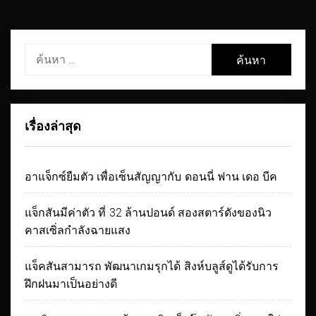
ค้นหา
สำหรับ:
เรื่องล่าสุด
อาแจ็กซ์ยืมตัว เพื่อเซ็นสัญญากับ ดอนนี่ ฟาน เดอ บีค
แจ็กสันมีค่าตัว ที่ 32 ล้านปอนด์ สองสตาร์ดังของนิว
คาสเซิ่ลกำลังฉายแสง
แจ็คสันสามารถ พัฒนาเกมรุกได้ สิงห์บลูส์ดูได้รับการ
ฝึกฝนมาเป็นอย่างดี