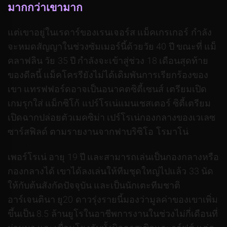
มากกว่าเขามาก
แต่เขาอยู่ในเรดาร์ของเรนเจอร์ส แม็คเกรเกอร์ กําลัง
จะหมดสัญญาในช่วงซัมเมอร์นี้ด้วยวัย 40 ปี ขณะที่ แม็
คลาฟลิน วัย 35 ปี กําลังจะเข้าสู่ช่วง 18 เดือนสุดท้าย
ของดีลนี้ แม็คโครรียังไม่ได้เดิมพันการเรียกร้องของ
เขา แทรฟฟอร์ดอาจเป็นอนาคตซิตี้เซนส์ เตรียมเปิด
เกมรุกใส่ แม็กซิโก้ แปร์โรเน่แมนเชสเตอร์ ซิตี้เตรียม
เปิดฉากปล่อยตัวเมคซิม่า เปร์โรเน่กองกลางของเวเลซ
ซาร์สฟิลด์ ตามรายงานจากฟาบริซิโอ โรมาโน่
เพอร์โรเน่ อายุ 19 ปี และสามารถเล่นเป็นกองกลางหรือ
กองกลางได้ เขาได้ลงเล่นให้ทีมชุดใหญ่ไปแล้ว 33 นัด
ให้กับต้นสังกัดปัจจุบัน และเป็นนักเตะทีมชาติ
อาร์เจนตินา ยู20 ดาวรุ่งรายนี้มองว่ามูลค่าของเขาเพิ่ม
ขึ้นเป็น 8.5 ล้านยูโรในอาชีพการงานในช่วงไม่กี่เดือนที่