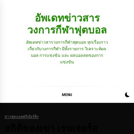
Skip
to
อัพเดทข่าวสาร
content
วงการกีฬาฟุตบอล
อัพเดทข่าวสารวงการกีฬาฟุตบอล ทุกเรื่องราว
เกี่ยวกับวงการกีฬา มีทั้งรายการ วิเคราะห์ผล
บอล การแข่งขัน และ ผลบอลสดของการ
แข่งขัน
MENU
ข่าวฟุตบอลพรีเมียร์ลีก
สถิติของเขา เรนเจอร์ส