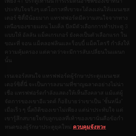
เพียง 41 ประตูเท่านั้น การเริ่มต้นอาชีพของเขาที่น่า
ประทับใจจริงๆ แต่โอกาสที่เขาจะได้ลงเล่นให้แมนเชส
เตอร์ ซิตี้มีน้อยมาก แทรฟฟอร์ดมีความสนใจจากทาง
เหนือของชายแดน ไมเคิ่ล บีลมีตัวเลือกการทําประตู 3
แบบให้ อัลลัน แม็คเกรเกอร์ ยังคงเป็นตัวเลือกแรก ใน
ขณะที่ จอน แม็คลอฟลินและร็อบบี้ แม็คโครรี กําลังให้
ความคุ้มครอง แต่คาดว่าจะมีการสับเปลี่ยนในแผนก
นั้น
เรนเจอร์สสนใจ แทรฟฟอร์ดผู้รักษาประตูแมนเชส
เตอร์ซิตี้นี่ จะเป็นการลงนามที่ชาญฉลาดอย่างไม่น่า
เชื่อ แทรฟฟอร์ดกําลังแสดงให้เห็นถึงคลาส แม้แต่ผู้
จัดการของเขาอีแวตต์ ก็อธิบายว่าเขาเป็น “ชั้นหนึ่ง”
เมื่อเร็ว ๆ นี้สถิติของเขาไม่เพียง แต่น่าประทับใจ แต่
เขารู้สึกสบายใจกับลูกบอลที่เท้าของเขานั่นคือข้อกํา
หนดของผู้รักษาประตูยุคใหม่
ควบคุมจังหวะ