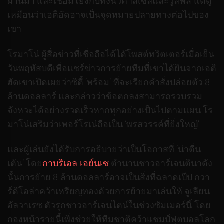
ผ่านมา และเชื่อมโยงกับทั้งนิวคาสเซิลและวูล์ฟส์ แต่ดู
เหมือนว่าเอติฮัดอาจเป็นจุดหมายปลายทางต่อไปของ
เขา
โรมาโน่ ผู้สื่อข่าวที่เชื่อถือได้ได้โพสต์ทวิตเตอร์เมื่อเย็น
วันพฤหัสบดีเพื่อแชร์ข่าวการย้ายทีมที่เขาได้ยินจากเอติ
ฮัดเขาเปิดเผยว่าซิตี้ ‘พร้อม’ ที่จะเรียกคําสั่งปล่อยตัว 8
ล้านดอลลาร์ และกล่าวว่าข้อตกลงสามารถรวบรวม
จังหวะได้อย่างรวดเร็วหากทุกอย่างเป็นไปตามแผน โร
มาโน่เสริมว่าเพอร์โรเน่ถือเป็น ‘พรสวรรค์ที่ยิ่งใหญ่’
และผู้เล่นยังได้รับการอธิบายว่าเป็นโอกาสที่ ‘น่าตื่น
เต้น’ โดย
กาบริเอล เอย์นเซ
ตํานานชาวอาร์เจนตินาดัง
นั้นการย้าย 8 ล้านดอลลาร์อาจเป็นสิ่งที่ฉลาดเป๊ป กวา
ร์ดิโอล่าคว้าเหรียญทองด้วยการย้ายมาเล่นให้ จูเลียน
อัลวาเรซ ตัวรุกชาวอาร์เจนไตน์ในช่วงซัมเมอร์นี้ โดย
กองหน้ารายนี้เพิ่งช่วยให้ทีมชาติคว้าแชมป์ฟุตบอลโลก