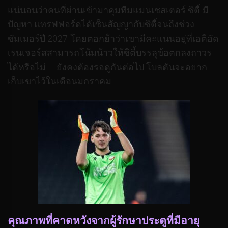
แน่นอนว่าคนที่ผ่านเข้ามาคุมทีมแมนเชสเตอร์ ซิตี้ มี
ปัญหา แทรฟฟอร์ดได้เซ็นสัญญากับซิตี้จนถึงช่วง
ซัมเมอร์ปี 2027 โดยตอกย้ําว่าเขามีคะแนนอยู่ที่เอติฮัด
เรนเจอร์สสามารถโน้มน้าวให้ซิตี้บรรลุข้อตกลงถาวร
ได้หรือไม่ – ยังคงต้องรอดูกันต่อไป โบลตันจะอยาก
เก็บเขาไว้ในเดือนมกราคม
คุณภาพที่คาดหวังจากผู้รักษาประตูที่มีอายุ