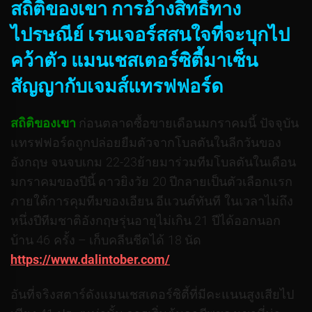
สถิติของเขา การอ้างสิทธิ์ทาง
ไปรษณีย์ เรนเจอร์สสนใจที่จะบุกไป
คว้าตัว แมนเชสเตอร์ซิตี้มาเซ็น
สัญญากับเจมส์แทรฟฟอร์ด
สถิติของเขา
ก่อนตลาดซื้อขายเดือนมกราคมนี้ ปัจจุบัน
แทรฟฟอร์ดถูกปล่อยยืมตัวจากโบลตันในลีกวันของ
อังกฤษ จนจบเกม 22-23ย้ายมาร่วมทีมโบลตันในเดือน
มกราคมของปีนี้ ดาวยิงวัย 20 ปีกลายเป็นตัวเลือกแรก
ภายใต้การคุมทีมของเอียน อีแวนต์ทันที ในเวลาไม่ถึง
หนึ่งปีทีมชาติอังกฤษรุ่นอายุไม่เกิน 21 ปีได้ออกนอก
บ้าน 46 ครั้ง – เก็บคลีนชีตได้ 18 นัด
https://www.dalintober.com/
อันที่จริงสตาร์ดังแมนเชสเตอร์ซิตี้ที่มีคะแนนสูงเสียไป