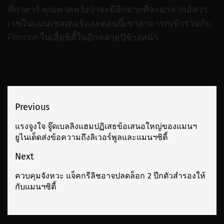
ที่กาตาร์ คุณคาดหวังว่าจะมีอีกมากที่จะมาจากอัลวา
เรซในแมนเชสเตอร์และตอนนี้เขาสามารถเข้าร่วมกับ
Perrone ในเสื้อซิตี้ในอีกหลายปีข้างหน้า
เมนู
Previous
นำทาง
แรงจูงใจ จู๊ดเบลลิงแฮมปฏิเสธข้อเสนอใหญ่ของแมนฯ
Previous
ยูไนเต็ดส่งข้อความถึงลิเวอร์พูลและแมนฯซิตี้
เรื่อง
post:
Next
ควบคุมจังหวะ แจ็คกรีลิชอาจปลดล็อก 2 ปีกตัวสํารองให้
Next
กับแมนฯซิตี้
post: