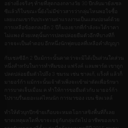
อย่างยิ่งจริงๆ ท้ายที่สุดกองกลางวัย 30 ปีกลับมายังเชล
ซีแล้วก็ในขณะนี้ยังไม่มีข่าวสารว่ากลุ่มไหนพอใจซื้อ
เลยแถมเขารับประทานค่าแรงงานเป็นแสนปอนด์ด้วย
การเหลือข้อตกลงอีก 2 ปีก็มองยากที่กำลังจะได้ราคา
ไม่แพง ด้วยเหตุนั้นการปลดปล่อยยืมตัวอีกทีบางทีก็
อาจจะเป็นคำตอบ อีกหนึ่งนักฟุตบอลที่เหลือคำสัญญา
กับเชลซีอีก 2 ปีแม้กระนั้นคาดว่าจะมิได้เป็นส่วนใดส่วน
หนึ่งสำหรับในการทำทีมของ แฟร้งค์ แลมพาร์ด เขาถูก
ปลดปล่อยยืมตัวไปถึง 3 ชมรม เช่น ชาลเก้, แร็งส์ แล้วก็
มายอร์ก้า แม้กระนั้นเจ้าตัวเพิ่งจะเข้าผ่าตัดเพื่อรักษา
การบาดเจ็บเมื่อม.ค.ทำให้การขอยืมตัวกับ มายอร์ก้า
ไปราบรื่นเยอะแค่ไหนนัก การมาของ เบน ชิลเวลล์
ทำให้ตัวบุกปีกซ้ายเกือบจะหมดโอกาสชิงพื้นที่ก็เลย
ขาดเหตุผลใดที่เขาจะอยู่กับกลุ่มถัดไป อาชีพของเขา