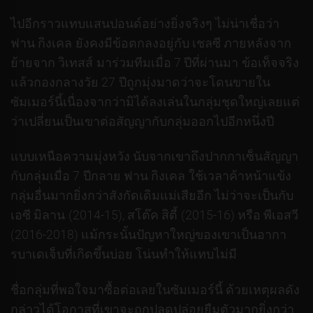
ไปอีกราวแทบแสนปอนด์อย่างยิ่งจริงๆ ไม่น่าเชื่อว่า
ฟาน กิงเคล ยังคงมีข้อตกลงอยู่กับ เชลซี ภายหลังจาก
ย้ายจาก วิเทสส์ มาร่วมทีมเมื่อ 7 ปีที่ผ่านมา ข้อเท็จจริง
แล้วกองกลางวัย 27 ปีถูกมุ่งมาดว่าจะโดนขายใน
ซัมเมอร์นี้เนื่องจากว่ามิได้ลงเล่นในกลุ่มชุดใหญ่เลยแต่
ว่าเปลี่ยนเป็นเขาต่อสัญญากับกลุ่มออกไปอีกหนึ่งปี
แบบเหนือความมุ่งหวัง นับจากเขาถึงปากกาเซ็นสัญญา
กับกลุ่มเมื่อ 7 ปีกลาย ฟาน กิงเคล ใช้เวลาค้าหน้าแข้ง
กลุ่มอื่นมากยิ่งกว่าสังกัดเดิมแม่เสียอีก ไม่ว่าจะเป็นกับ
เอซี มิลาน (2014-15), สโต๊ค สิตี้ (2015-16) หรือ พีเอสวี
(2016-2018) แม้กระนั้นปัญหาใหญ่ของเขาเป็นอากา
รบาเดเจ็บที่เกิดขึ้นบ่อย โน่นทำให้แทบไม่มี
ชื่อกลุ่มที่พอใจมาซื้อต่อเลยในซัมเมอร์นี้ ด้วยเหตุผลดัง
กล่าวได้โอกาสที่เขาจะถูกปลดปล่อยยืมตัวมากยิ่งกว่า