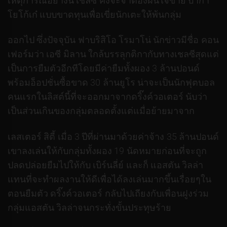
เหตุการณ์อย่างนี้ เชลซี คงจะจำต้องฝืนใจขาย บากา
โยโก้เก๋ แบบขาดทุนเพื่อเขี่ยนักเตะให้พ้นกลุ่ม
ออกไป ซึ่งปัจจุบัน ฟาบริสิโอ โรมาโน่ นักข่าวมีชื่อ คอน
เฟอร์มว่า เอซี มิลาน ใกล้บรรลุกติกากับทางเชลซีสุดแต่
เป็นการยืมตัวอีกทีโดยมีค่ายืมทั้งผอง 3 ล้านปอนด์
พร้อมอ็อปชั่นซื้อขาด 30 ล้านยูโร น่าจะเป็นนักฟุตบอล
คนแรกในลิสต์นี้ที่จะออกมาจากดริ๊งค์วอเตอร์ นับว่า
เป็นส่วนเกินของกลุ่มตลอดตั้งแต่แมื่อย้ายมาจาก
เลสเตอร์ สิตี้ เมื่อ 3 ปีที่ผ่านมาด้วยค่าจ้าง 35 ล้านปอนด์
เขาลงเล่นให้กับกลุ่มทั้งผอง 19 นัดหมายก่อนที่จะถูก
ปลดปล่อยยืมไปให้กับ เบิร์นลี่ย์ และก็ แอสตัน วิลล่า
แทนที่จะทำผลงานให้ดีเพื่อได้ลงเล่นมากขึ้นเรื่อยๆใน
ตอนยืมตัว ดริ๊งค์วอเตอร์ กลับไปเถียงกับเพื่อนฝูงร่วม
กลุ่มแอสตัน วิลล่าจนกระทั่งขั้นประทุษร้าย