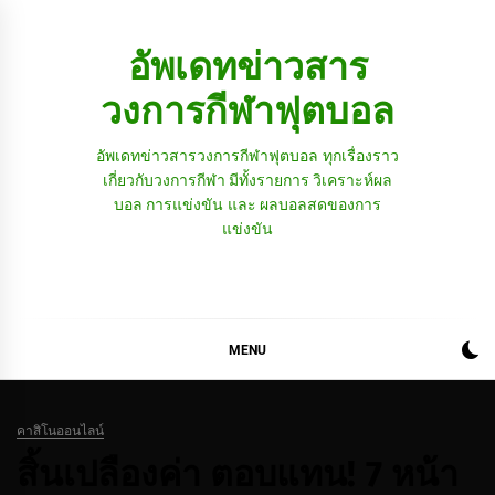
Skip
to
อัพเดทข่าวสาร
content
วงการกีฬาฟุตบอล
อัพเดทข่าวสารวงการกีฬาฟุตบอล ทุกเรื่องราว
เกี่ยวกับวงการกีฬา มีทั้งรายการ วิเคราะห์ผล
บอล การแข่งขัน และ ผลบอลสดของการ
แข่งขัน
MENU
คาสิโนออนไลน์
สิ้นเปลืองค่า ตอบแทน! 7 หน้า