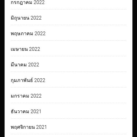
กรกฎาคม 2022
มิถุนายน 2022
พฤษภาคม 2022
เมษายน 2022
มีนาคม 2022
กุมภาพันธ์ 2022
มกราคม 2022
ธันวาคม 2021
พฤศจิกายน 2021