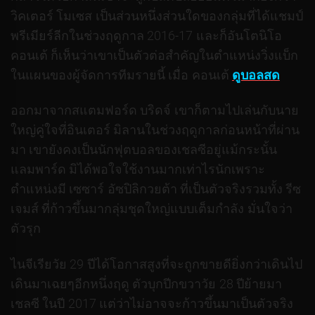
วิคเตอร์ โมเซส เป็นส่วนหนึ่งส่วนใดของกลุ่มที่ได้แชมป์
พรีเมียร์ลีกในช่วงฤดูกาล 2016-17 และก็อันโตนิโอ
คอนเต้ ก็เห็นว่าเขาเป็นตัวต่อสำคัญในตำแหน่งวิ่งแบ็ก
ในแผนของผู้จัดการทีมรายนี้ เมื่อ คอนเต้
ดูบอลสด
ออกมาจากสแตมฟอร์ด บริดจ์ เขาก็ตามไปเล่นกับนาย
ใหญ่คู่ใจที่อินเตอร์ มิลานในช่วงฤดูกาลก่อนหน้าที่ผ่าน
มา เขายังคงเป็นนักฟุตบอลของเชลซีอยู่แม้กระนั้น
แลมพาร์ด มิได้พอใจใช้งานมากเท่าไรนักเพราะ
ตำแหน่งมี เซซาร์ อัซปิลิกวยต้า ที่เป็นตัวจริงรวมทั้ง รีซ
เจมส์ ที่ก้าวขึ้นมากลุ่มชุดใหญ่แบบเต็มกำลัง มั่นใจว่า
ตัวรุก
ไนจีเรียวัย 29 ปีได้โอกาสสูงที่จะถูกขายดียิ่งกว่าเดินไป
เดินมาเฉยๆอีกหนึ่งฤดู ตัวบุกปีกขวาวัย 28 ปีย้ายมา
เชลซี ในปี 2017 แต่ว่าไม่อาจจะก้าวขึ้นมาเป็นตัวจริง