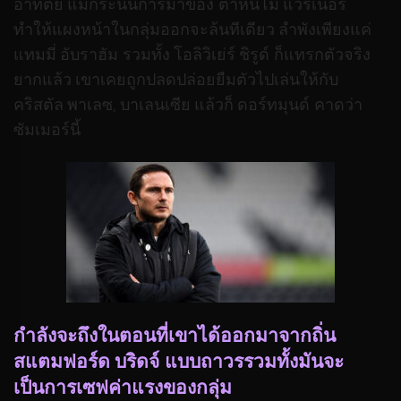
อาทิตย์ แม้กระนั้นการมาของ ตำหนิโม แวร์เนอร์
ทำให้แผงหน้าในกลุ่มออกจะล้นทีเดียว ลำพังเพียงแค่
แทมมี่ อับราฮัม รวมทั้ง โอลิวิเย่ร์ ชิรูด์ ก็แทรกตัวจริง
ยากแล้ว เขาเคยถูกปลดปล่อยยืมตัวไปเล่นให้กับ
คริสตัล พาเลซ, บาเลนเซีย แล้วก็ ดอร์ทมุนด์ คาดว่า
ซัมเมอร์นี้
กำลังจะถึงในตอนที่เขาได้ออกมาจากถิ่น
สแตมฟอร์ด บริดจ์ แบบถาวรรวมทั้งมันจะ
เป็นการเซฟค่าแรงของกลุ่ม