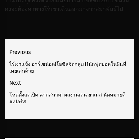
ราวกับหยุดคงที่ตั้งแต่แมื่อย้ายมาเชลซีปี 2015 ชมรม
คงจะต้องหาทางให้เขาเดินออกมาจากสมาพันธ์ไป
เมนู
Previous
นำทาง
ไร้เงาแข้ง อาร์เซน่อล!โอซิลจัดกลุ่ม11นักฟุตบอลในฝันที่
Previous
เคยเล่นด้วย
เรื่อง
post:
Next
โหดตั้งแต่เปิด ฉากสนาม! ผลงานเด่น ฮาเมส นัดหมายตี
Next
สเปอร์ส
post: