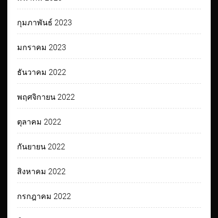
กุมภาพันธ์ 2023
มกราคม 2023
ธันวาคม 2022
พฤศจิกายน 2022
ตุลาคม 2022
กันยายน 2022
สิงหาคม 2022
กรกฎาคม 2022