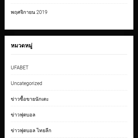
พฤศจิกายน 2019
หมวดหมู่
UFABET
Uncategorized
ข่าวซื้อขายนักเตะ
ข่าวฟุตบอล
ข่าวฟุตบอล ไทยลีก