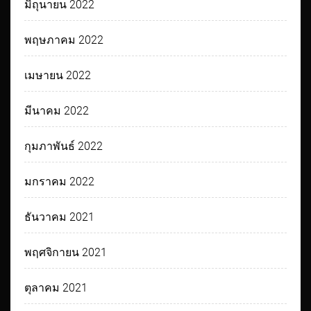
มิถุนายน 2022
พฤษภาคม 2022
เมษายน 2022
มีนาคม 2022
กุมภาพันธ์ 2022
มกราคม 2022
ธันวาคม 2021
พฤศจิกายน 2021
ตุลาคม 2021