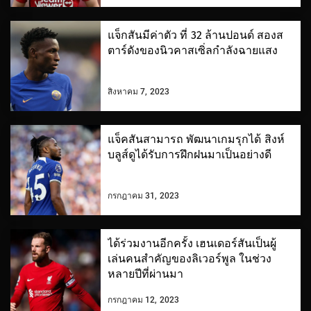
แจ็กสันมีค่าตัว ที่ 32 ล้านปอนด์ สองส
ตาร์ดังของนิวคาสเซิ่ลกำลังฉายแสง
สิงหาคม 7, 2023
แจ็คสันสามารถ พัฒนาเกมรุกได้ สิงห์
บลูส์ดูได้รับการฝึกฝนมาเป็นอย่างดี
กรกฎาคม 31, 2023
ได้ร่วมงานอีกครั้ง เฮนเดอร์สันเป็นผู้
เล่นคนสำคัญของลิเวอร์พูล ในช่วง
หลายปีที่ผ่านมา
กรกฎาคม 12, 2023