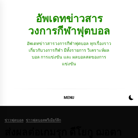
Skip
to
อัพเดทข่าวสาร
content
วงการกีฬาฟุตบอล
อัพเดทข่าวสารวงการกีฬาฟุตบอล ทุกเรื่องราว
เกี่ยวกับวงการกีฬา มีทั้งรายการ วิเคราะห์ผล
บอล การแข่งขัน และ ผลบอลสดของการ
แข่งขัน
MENU
ข่าวฟุตบอล
ข่าวฟุตบอลพรีเมียร์ลีก
ส่งผลต่อเกมรุก ดีโยกู ฌอตา