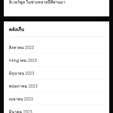
ลิเวอร์พูล ในช่วงหลายปีที่ผ่านมา
คลังเก็บ
สิงหาคม 2023
กรกฎาคม 2023
มิถุนายน 2023
พฤษภาคม 2023
เมษายน 2023
มีนาคม 2023