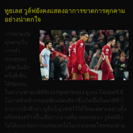
ทูธเลส วูล์ฟยังคงแสดงอาการขาดการคุกคาม
อย่างน่าตกใจ
การขาดภัย
คุกคามใน
การทำ
ประตูของ
วูล์ฟเป็นอีก
ครั้งที่เห็น
ได้ชัดเจน
ในความพ่ายแพ้ที่ลิเวอร์พูลฝ่ายของ ยูเลน โลเปเตกี มี
โอกาสยิงเข้ากรอบเพียงนัดเดียวซึ่งเกิดขึ้นในนาทีที่ 3
จากการยิงที่ เจา มูตินโญ่ เซฟไว้ได้โดยเฉพาะอย่างยิ่ง
ครึ่งหลังสร้างขึ้นเพื่อการอ่านที่น่าสยดสยอง วูล์ฟส์ยิง
ไม่ได้และจัดการแค่สองครั้งในกรอบเขตโทษของฝ่าย