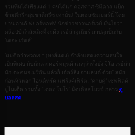
ร่วมทีมได้เพียงแค่ 1 คนได้แก่ คอสตาส ซิมิคาส แบ็ก
ซ้ายดีกรีกลุ่มชาติกรีซ เท่านั้น! ในตอนซัมเมอร์นี้ โดย
ยาน อาเก้ ฟยอร์ทอฟท์ นักข่าวชาวนอร์เวย์ มั่นใจว่า
คล็อปป์ กำลังเล็งที่จะดึง เรย์น่าจูเนียร์ มาปลุกปั้นกับ
“เดอะ เร้ดส์”
“ผมคิดว่าพวกเขา (หงส์แดง) กำลังแสดงความสนใจ
เป็นพิเศษ กับนักเตะดอร์ทมุนด์ แน่ๆว่าทั้งยัง จิโอ เรย์น่า
นักเตะคนอเมริกัน แล้วก็ เอ้อร์ลิง ฮาแลนด์ ด้วย” สมัย
ก่อนหัวหอก ไอนด์ทรัค แฟร้งค์เฟิร์ต , “ดาบคู่” เชฟฟิลด์
ยูไนเต็ด รวมทั้ง “เดอะ โบโร่” มิดเดิลสโบรช์ กล่าว
ดู
บอลสด