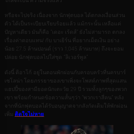
ใกล้จะเป็น ความจริงแล้ว
หรือจะไปจริง เนื่องจาก นักฟุตบอล ได้ตกลงเงื่อนส่วน
ตัว ได้เป็นระเบียบเรียบร้อยแล้ว แม้กระนั้น เหลือแค่
ปัญหาเดียว มันก็คือ “เดอะ เร้ดส์” ยังไม่สามารถ ตกลง
เรื่องค่าตอบแทน! กับ บาเยิร์น ที่อยากเม็ดเงิน อย่าง
น้อย 27.5 ล้านปอนด์ (ราว 1,045 ล้านบาท) ถึงจะยอม
ปล่อย นักฟุตบอลไปใส่ชุด “ลิเวอร์พูล”
ดังนี้ ติอาโก้ อยู่ในตอนพักผ่อนกับครอบครัวที่นครบาร์
เซโลน่า โดยภรรยาของเขาเพิ่งจะโพสต์ภาพที่สุดแสน
แฮปปี้ของสามียอดนักเตะวัย 29 ปี รวมทั้งลูกๆของพวก
เขา พร้อมกำหนดข้อความสั้นๆว่า “พวกเราสี่คน” หลัง
จากที่นักฟุตบอลได้รับอนุญาตจากสังกัดเดิมให้พักผ่อน
เพิ่ม
ติดใจไม่หาย