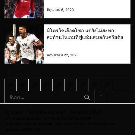
มิถุนายน 6, 2023
มิโตรวิชเลือดโชก แต่ยังไม่สะทก
สะท้านในเกมที่ฟูแล่มเสมอกับคริสตัล
พฤษภาคม 22, 2023
ค้นหา
สำหรับ:
SITEMAP
โปรโมชั่นแทงบอลฟรี
แทงบอลไม่มีขั้นต่ำ
เว็บแทงบอลแนะนำ
แทงบอลเว็บไซต์ไหนดีที่สุด
สมัครเว็บแทงบอลออนไลน์
อัพเดทข่าวสารวงการกีฬาฟุตบอล
ผลบอล
SITEMAP