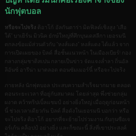
ปัญหาเดียวมันก็คือเรื่องค่าจ้างของ
นักฟุตบอล
หรือจะไปจริง
ติอาโก้ อัลกันตาร่า มิดฟิลด์เชิงสูง “เสือ
ใต้” บาเยิร์น มิวนิค ยักษ์ใหญ่ที่ศึกบุนเดสลีกา เยอรมนี
ตกลงข้อแม้ส่วนตัวกับ “หงส์แดง” หงส์แดง ได้แล้ว จาก
การเปิดเผยของ บิลด์ สื่อชั้นแนวหน้า ในเมืองเบียร์! กอง
กลางกลุ่มชาติสเปน กลายเป็นข่าว จัดแจงล่ำลา ถิ่นอัล
ลิอันซ์ อารีน่า มาตลอด ตอนซัมเมอร์นี้ หรือจะไปจริง
ภายหลัง นักฟุตบอล ประสบความสำเร็จมากมาย ตลอด
ตอนระยะเวลา ที่อยู่กับสมาคม โดยล่าสุด พึ่งช่วยกลุ่ม
ผงาด คว้าทริปเบิ้ลแชมป์ อย่างยิ่งใหญ่ เมื่อฤดูก่อนหน้า
นี้ ช่วงเวลาเดียวกัน บิลด์ สื่อดังในเยอรมนี บอกว่า หรือ
จะไปจริง ติอาโก้ อยากที่จะย้ายไปร่วมงาน กับกุนซือเจ
อร์เก้น คล็อปป์ อย่างยิ่ง และก็ขณะนี้ สิ่งที่เขาประสงค์