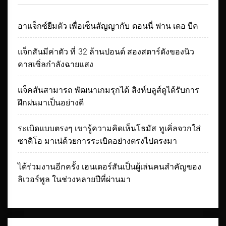
อาแจ็กซ์ยืมตัว เพื่อเซ็นสัญญากับ ดอนนี่ ฟาน เดอ บีค
แจ็กสันมีค่าตัว ที่ 32 ล้านปอนด์ สองสตาร์ดังของนิว
คาสเซิ่ลกำลังฉายแสง
แจ็คสันสามารถ พัฒนาเกมรุกได้ สิงห์บลูส์ดูได้รับการ
ฝึกฝนมาเป็นอย่างดี
ระเบิดแบบตรงๆ เขารู้ความคิดเห็นโธมัส ทูเคิ่ลจวกใส่
ซาดิโอ มาเน่ด้วยการระเบิดอย่างตรงไปตรงมา
ได้ร่วมงานอีกครั้ง เฮนเดอร์สันเป็นผู้เล่นคนสำคัญของ
ลิเวอร์พูล ในช่วงหลายปีที่ผ่านมา