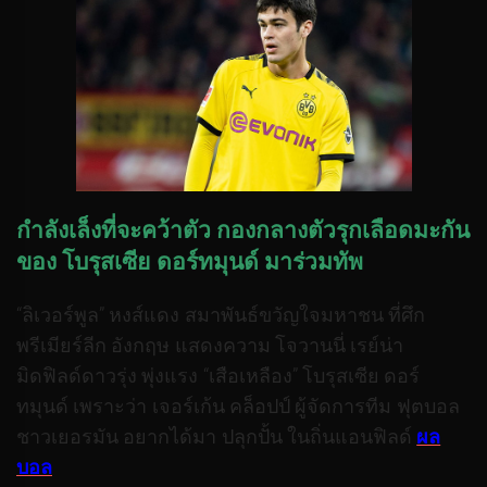
กำลังเล็งที่จะคว้าตัว กองกลางตัวรุกเลือดมะกัน
ของ โบรุสเซีย ดอร์ทมุนด์ มาร่วมทัพ
“ลิเวอร์พูล” หงส์แดง สมาพันธ์ขวัญใจมหาชน ที่ศึก
พรีเมียร์ลีก อังกฤษ แสดงความ โจวานนี่ เรย์น่า
มิดฟิลด์ดาวรุ่ง พุ่งแรง “เสือเหลือง” โบรุสเซีย ดอร์
ทมุนด์ เพราะว่า เจอร์เก้น คล็อปป์ ผู้จัดการทีม ฟุตบอล
ชาวเยอรมัน อยากได้มา ปลุกปั้น ในถิ่นแอนฟิลด์
ผล
บอล