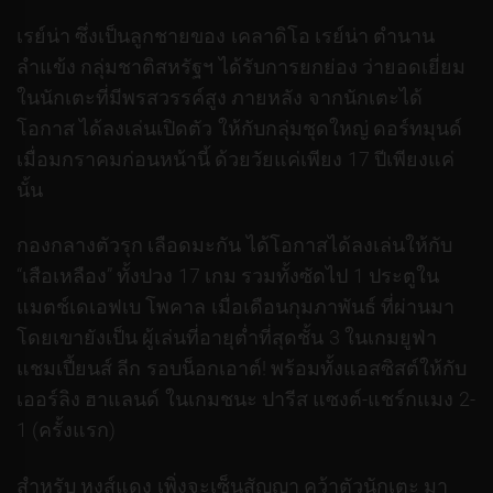
เรย์น่า ซึ่งเป็นลูกชายของ เคลาดิโอ เรย์น่า ตำนาน
ลำแข้ง กลุ่มชาติสหรัฐฯ ได้รับการยกย่อง ว่ายอดเยี่ยม
ในนักเตะที่มีพรสวรรค์สูง ภายหลัง จากนักเตะได้
โอกาส ได้ลงเล่นเปิดตัว ให้กับกลุ่มชุดใหญ่ ดอร์ทมุนด์
เมื่อมกราคมก่อนหน้านี้ ด้วยวัยแค่เพียง 17 ปีเพียงแค่
นั้น
กองกลางตัวรุก เลือดมะกัน ได้โอกาสได้ลงเล่นให้กับ
“เสือเหลือง” ทั้งปวง 17 เกม รวมทั้งซัดไป 1 ประตูใน
แมตช์เดเอฟเบ โพคาล เมื่อเดือนกุมภาพันธ์ ที่ผ่านมา
โดยเขายังเป็น ผู้เล่นที่อายุต่ำที่สุดชั้น 3 ในเกมยูฟ่า
แชมเปี้ยนส์ ลีก รอบน็อกเอาต์! พร้อมทั้งแอสซิสต์ให้กับ
เออร์ลิง ฮาแลนด์ ในเกมชนะ ปารีส แซงต์-แชร์กแมง 2-
1 (ครั้งแรก)
สำหรับ หงส์แดง เพิ่งจะเซ็นสัญญา คว้าตัวนักเตะ มา