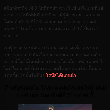
สมิธ ที่พาทีมแพ้ 3 นัดติดกล่าวว่า มันเป็นครึ่งแรกที่แย่
เอามากๆ ไม่ใช่ทีมวิลล่าที่เราได้รู้จัก พวกเขาสมควร
โดนแล้วกับสิ่งที่ได้รับ เราถูกกด หากว่าเราผ่านครึ่ง
แรกที่ 1-0 ผมก็คิดว่าเราพอมีหวัง แต่ 2-0 ก็เป็นเรื่อง
ยากเลย
เรารู้ว่า อาร์เซน่อลจะเริ่มเกมได้อย่างแข็งแกร่ง ผม
อยากจะบอกว่ามันเป็นด้วยระบบและการเล่นส่วนตัว
แต่เราก็ไม่ได้เล่นดีนัก แย่งบอลไม่ได้มากพอ และทำได้
ไม่ดีในเวลาที่ได้ครองบอล ผมโอเคกับฟอร์มครึ่งหลัง
แต่ครึ่งแรกนั้นไม่ดีพอ
โรนัลโด้แกนนำ
สำหรับนัดต่อไป วิลล่า จะกลับไปเล่นในบ้านพบ
เวสต์แฮม วันอาทิตย์ที่ 31 ตุลาคมนี้