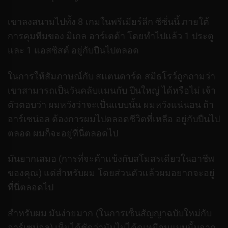
เขาลงสนามไปทั้ง 8 เกมในพรีเมียร์ลีก ซีซั่นนี้ ภายใต้
การคุมทีมของ มิเกล อาร์เตต้า โดยทำไปแล้ว 1 ประตู
และ 1 แอสซิสต์ อยู่กับปืนไปตลอด
ในการให้สัมภาษณ์กับ สแตนดาร์ด สมิธโรว์ถูกถามว่า
เขาสามารถเป็นวันคลับแมนกับ ปืนใหญ่ ได้หรือไม่ เจ้า
ตัวตอบว่า ผมหวังว่าจะเป็นแบบนั้น ผมหวังแน่นอน ถ้า
อาร์เซน่อล ต้องการผมไปตลอดชีวิตที่เหลือ อยู่กับปืนไป
ตลอด ผมก็จะอยู่ที่นี่ตลอดไป
มันยากเสมอ (การที่จะค้าแข้งกับสโมสรเดียวในอาชีพ
ของคุณ) แต่สำหรับผม โดยส่วนตัวแล้วผมอยากจะอยู่
ที่นี่ตลอดไป
สำหรับผม มันง่ายมาก (ในการเซ็นสัญญาฉบับใหม่กับ
อาร์เซน่อล) เห็นได้ชัดว่ามันไม่ได้ดูเหมือนแบบนั้นจาก