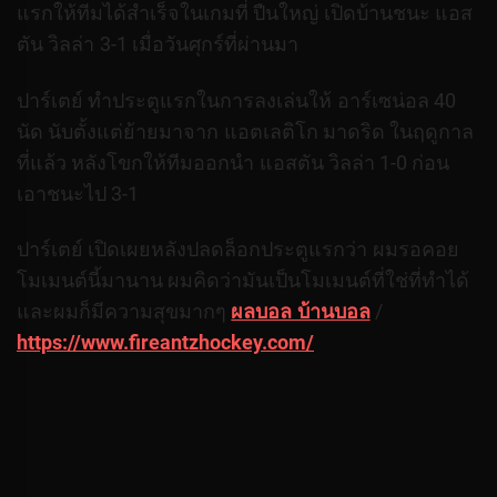
แรกให้ทีมได้สำเร็จในเกมที่ ปืนใหญ่ เปิดบ้านชนะ แอส
ตัน วิลล่า 3-1 เมื่อวันศุกร์ที่ผ่านมา
ปาร์เตย์ ทำประตูแรกในการลงเล่นให้ อาร์เซน่อล 40
นัด นับตั้งแต่ย้ายมาจาก แอตเลติโก มาดริด ในฤดูกาล
ที่แล้ว หลังโขกให้ทีมออกนำ แอสตัน วิลล่า 1-0 ก่อน
เอาชนะไป 3-1
ปาร์เตย์ เปิดเผยหลังปลดล็อกประตูแรกว่า ผมรอคอย
โมเมนต์นี้มานาน ผมคิดว่ามันเป็นโมเมนต์ที่ใช่ที่ทำได้
และผมก็มีความสุขมากๆ
ผลบอล บ้านบอล
/
https://www.fireantzhockey.com/