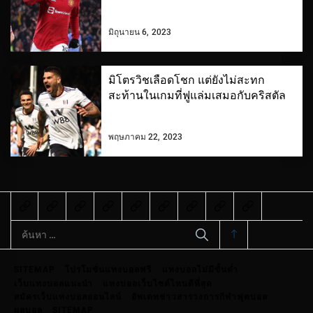
มิถุนายน 6, 2023
มิโตรวิชเลือดโชก แต่ยังไม่สะทก
สะท้านในเกมที่ฟูแล่มเสมอกับคริสตัล
พฤษภาคม 22, 2023
ค้นหา
สำหรับ:
SITEMAP
โปรโมชั่นแทงบอลฟรี
แทงบอลไม่มีขั้นต่ำ
เว็บแทงบอลแนะนำ
แทงบอลเว็บไซต์ไหนดีที่สุด
สมัครเว็บแทงบอลออนไลน์
อัพเดทข่าวสารวงการกีฬาฟุตบอล
ผลบอล
SITEMAP