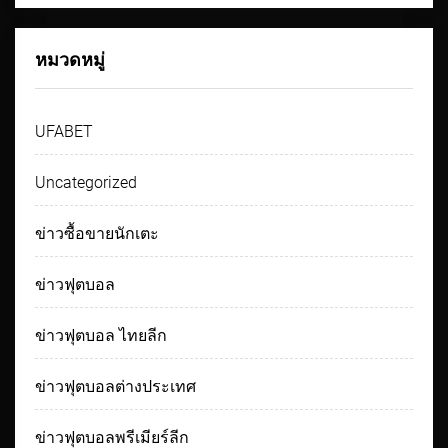
หมวดหมู่
UFABET
Uncategorized
ข่าวซื้อขายนักเตะ
ข่าวฟุตบอล
ข่าวฟุตบอล ไทยลีก
ข่าวฟุตบอลต่างประเทศ
ข่าวฟุตบอลพรีเมียร์ลีก