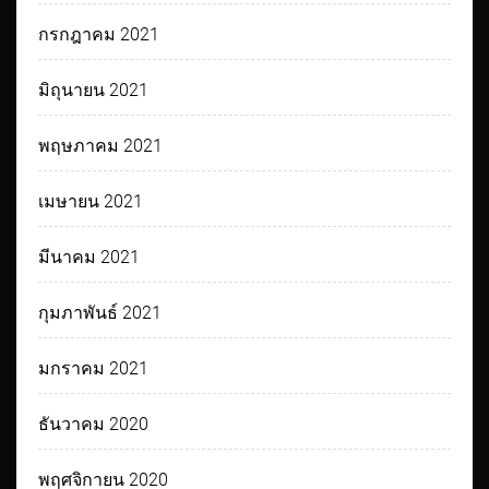
กรกฎาคม 2021
มิถุนายน 2021
พฤษภาคม 2021
เมษายน 2021
มีนาคม 2021
กุมภาพันธ์ 2021
มกราคม 2021
ธันวาคม 2020
พฤศจิกายน 2020