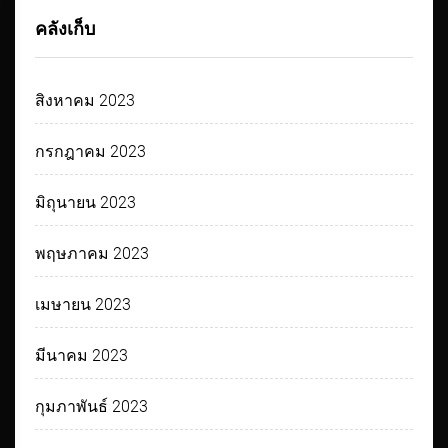
คลังเก็บ
สิงหาคม 2023
กรกฎาคม 2023
มิถุนายน 2023
พฤษภาคม 2023
เมษายน 2023
มีนาคม 2023
กุมภาพันธ์ 2023