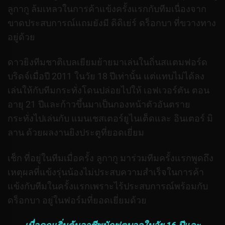
ลูกากู ล้มเหลวในการค้าแข้งครั้งแรกกับทีมเนื่องจาก
ขาดประสบการณ์แถมยังมี ดิดิเย่ร์ ดร็อกบา ที่ขวางทาง
อยู่ด้วย
ดาวยิงทีมชาติเบลเยียมย้ายมาเล่นในถิ่นสแตมฟอร์ด
บริดจ์เมื่อปี 2011 ในวัย 18 ปีเท่านั้น แต่แทบไม่ได้ลง
เล่นให้กับทีมกระทั่งโดนปล่อยไปให้ เอฟเวอร์ตัน ตอน
อายุ 21 ปีและก้าวขึ้นมาเป็นกองหน้าตัวอันตราย
กระทั่งไปเล่นกับ แมนเชสเตอร์ยูไนเต็ดและ อินเตอร์ มิ
ลาน ด้วยผลงานยิงประตูที่ยอดเยี่ยม
เช็ก ที่อยู่ในทีมเมื่อครั้ง ลูกากู มาร่วมทีมครั้งแรกพูดถึง
เหตุผลที่แข้งรุ่นน้องไม่ประสบความสำเร็จในการค้า
แข้งกับทีมในครั้งแรกเพราะไร้ประสบการณ์พร้อมกับ
ดร็อกบา อยู่ในฟอร์มที่ยอดเยี่ยมด้วย