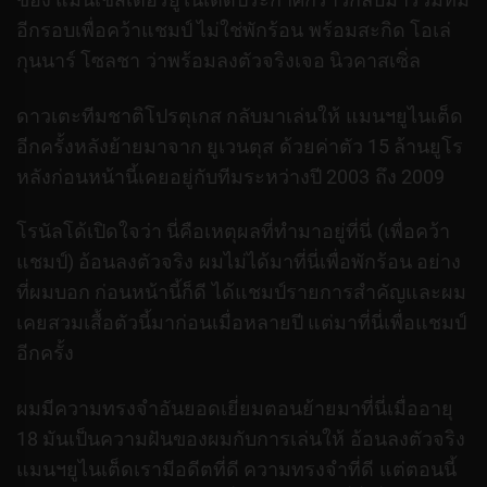
อีกรอบเพื่อคว้าแชมป์ ไม่ใช่พักร้อน พร้อมสะกิด โอเล่
กุนนาร์ โซลชา ว่าพร้อมลงตัวจริงเจอ นิวคาสเซิ่ล
ดาวเตะทีมชาติโปรตุเกส กลับมาเล่นให้ แมนฯยูไนเต็ด
อีกครั้งหลังย้ายมาจาก ยูเวนตุส ด้วยค่าตัว 15 ล้านยูโร
หลังก่อนหน้านี้เคยอยู่กับทีมระหว่างปี 2003 ถึง 2009
โรนัลโด้เปิดใจว่า นี่คือเหตุผลที่ทำมาอยู่ที่นี่ (เพื่อคว้า
แชมป์) อ้อนลงตัวจริง ผมไม่ได้มาที่นี่เพื่อพักร้อน อย่าง
ที่ผมบอก ก่อนหน้านี้ก็ดี ได้แชมป์รายการสำคัญและผม
เคยสวมเสื้อตัวนี้มาก่อนเมื่อหลายปี แต่มาที่นี่เพื่อแชมป์
อีกครั้ง
ผมมีความทรงจำอันยอดเยี่ยมตอนย้ายมาที่นี่เมื่ออายุ
18 มันเป็นความฝันของผมกับการเล่นให้ อ้อนลงตัวจริง
แมนฯยูไนเต็ดเรามีอดีตที่ดี ความทรงจำที่ดี แต่ตอนนี้