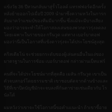
แข้งวัย 36 ปีหวนกลับมาสู่รั้วโอลด์ แทรฟฟอร์ดอีกครั้ง
หลังย้ายออกไปเมื่อปี 2009 นำมาซึ่งความหวังในการก
ลับมาคว้าแชมป์ของทีมมีมากขึ้น ซึ่งแม้จะมีบางเสียง
มองว่าอาจจะทำให้โอกาสลงเล่นของพวกดาวรุ่งลดลง
โดยเฉพาะในรายของ กรีนวูด แต่ทาง เบอร์บาตอฟ
มองว่านี่เป็นโอกาสที่แข้งดาวรุ่งจะได้ประโยชน์สูงสุด
คริสเตียโน่ จะช่วยยกระดับของผู้เล่นคนอื่นในแง่ของ
มาตรฐานในการซ้อม เบอร์บาตอฟ กล่าวผ่านเบ็ทแฟร์
คนที่จะได้ประโยชน์มากที่สุดคือ เมสัน กรีนวูด เขาเป็น
ตัวจบสกอร์โดยธรรมชาติ เขาชอบตัดจากด้านข้างและ
วิธีที่เขาปิดบัญชีมักจะจบลงที่ก้นตาข่ายเช่นเดียวกับ โร
นัลโด้
ผมหวังว่าเขาจะใช้โอกาสนี้ขอคำเแนะนำ ถ้าเขาขี้อาย