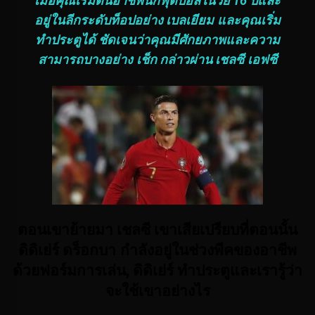
เมื่อคุณเริ่มต้นอาชีพนักฟุตบอลในวัย 16 ปีและ
อยู่ในลีกระดับท็อปอย่าง เบลเยียม และคุณเริ่ม
ทำประตูได้ ชัดเจนว่าคุณมีศักยภาพและความ
สามารถบางอย่าง เช็ก กล่าวผ่าน เชลซี เอฟซี
ตอนเขาย้ายมา เชลซี เขาเสียเปรียบที่ตอนนั้น
ดิดิเย่ร์ ดร็อกบา กำลังอยู่ในช่วงพีคของอาชีพ
ด้วยฟอร์มการเล่น, ดิดิเย่ร์ ทำประตูและเรารู้ว่า
จะใช้เขาอย่างไร