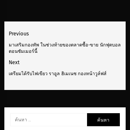
เมนู
Previous
นำทาง
มาเสริมกองทัพ ในช่วงท้ายของตลาดซื้อ-ขาย นักฟุตบอล
Previous
ตอนซัมเมอร์นี้
เรื่อง
post:
Next
เตรียมได้รับไฟเขียว ราอูล ฮิเมเนซ กองหน้าวูล์ฟส์
Next
post:
ค้นหา
สำหรับ: