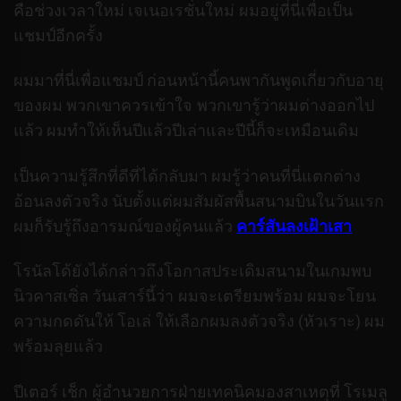
คือช่วงเวลาใหม่ เจเนอเรชั่นใหม่ ผมอยู่ที่นี่เพื่อเป็น
แชมป์อีกครั้ง
ผมมาที่นี่เพื่อแชมป์ ก่อนหน้านี้คนพากันพูดเกี่ยวกับอายุ
ของผม พวกเขาควรเข้าใจ พวกเขารู้ว่าผมต่างออกไป
แล้ว ผมทำให้เห็นปีแล้วปีเล่าและปีนี้ก็จะเหมือนเดิม
เป็นความรู้สึกที่ดีที่ได้กลับมา ผมรู้ว่าคนที่นี่แตกต่าง
อ้อนลงตัวจริง นับตั้งแต่ผมสัมผัสพื้นสนามบินในวันแรก
ผมก็รับรู้ถึงอารมณ์ของผู้คนแล้ว
คาร์สันลงเฝ้าเสา
โรนัลโด้ยังได้กล่าวถึงโอกาสประเดิมสนามในเกมพบ
นิวคาสเซิ่ล วันเสาร์นี้ว่า ผมจะเตรียมพร้อม ผมจะโยน
ความกดดันให้ โอเล่ ให้เลือกผมลงตัวจริง (หัวเราะ) ผม
พร้อมลุยแล้ว
ปีเตอร์ เช็ก ผู้อำนวยการฝ่ายเทคนิคมองสาเหตุที่ โรเมลู