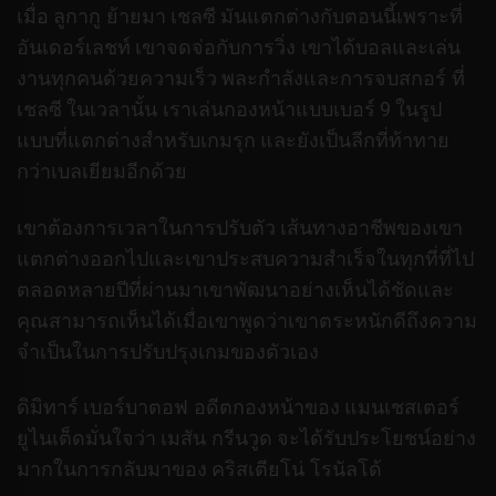
เมื่อ ลูกากู ย้ายมา เชลซี มันแตกต่างกับตอนนี้เพราะที่
อันเดอร์เลชท์ เขาจดจ่อกับการวิ่ง เขาได้บอลและเล่น
งานทุกคนด้วยความเร็ว พละกำลังและการจบสกอร์ ที่
เชลซี ในเวลานั้น เราเล่นกองหน้าแบบเบอร์ 9 ในรูป
แบบที่แตกต่างสำหรับเกมรุก และยังเป็นลีกที่ท้าทาย
กว่าเบลเยียมอีกด้วย
เขาต้องการเวลาในการปรับตัว เส้นทางอาชีพของเขา
แตกต่างออกไปและเขาประสบความสำเร็จในทุกที่ที่ไป
ตลอดหลายปีที่ผ่านมาเขาพัฒนาอย่างเห็นได้ชัดและ
คุณสามารถเห็นได้เมื่อเขาพูดว่าเขาตระหนักดีถึงความ
จำเป็นในการปรับปรุงเกมของตัวเอง
ดิมิทาร์ เบอร์บาตอฟ อดีตกองหน้าของ แมนเชสเตอร์
ยูไนเต็ดมั่นใจว่า เมสัน กรีนวูด จะได้รับประโยชน์อย่าง
มากในการกลับมาของ คริสเตียโน่ โรนัลโด้