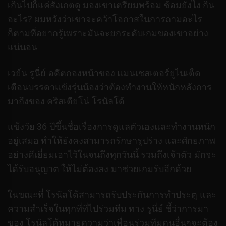
เกินไปก็แค่สังเกตดู มองเขาเตรียมพร้อม ซ้อมยังไง กิน
อะไร? ผมหวังว่าเขาจะคว้าโอกาสในการถามอะไร
ก็ตามที่อยากรู้เพราะมันจะยกระดับเกมของเขาอย่าง
แน่นอน
เวย์น รูนี่ย์ อดีตกองหน้าของ แมนเชสเตอร์ยูไนเต็ด
เตือนบรรดาแข้งรุ่นน้องว่าต้องทำงานให้หนักหลังการ
มาถึงของ คริสเตียโน่ โรนัลโด้
แข้งวัย 36 ปีขึ้นชื่อเรื่องการดูแลตัวเองและทำงานหนัก
อยู่เสมอ ทำให้ยังคงสามารถรักษารูปร่าง และศักยภาพ
อย่างดีเยี่ยมเอาไว้ในจนถึงทุกวันนี้ รวมถึงเจ้าตัว มักจะ
ได้รับอนุญาต ให้ไม่ต้องลง มาช่วยเกมรับอีกด้วย
ในขณะที่ โรนัลโด้สามารถรับประกันการทำประตู และ
ความสำเร็จในทุกที่ที่ไปร่วมทีม ทาง รูนี่ย์ ชี้ว่าการมา
ของ โรนัลโด้หมายความว่าเพื่อนร่วมทีมคนอื่นๆจะต้อง