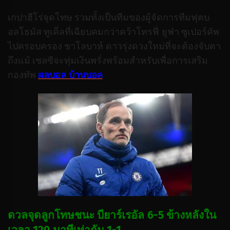
เกปาฮีโร่จุดโทษ รวมทั้งเป็นทีมของผู้จัดการทีมฟุตบ
อลโธมัส ทูเคิ่ลที่เฉียบคมกว่าคว้าโทรฟี่ ยูฟ่า ซูเปอร์คัพ
ไปครอบครอง ชาโลบาห์ ดาวรุ่งดวงใหม่ที่จะต้องจับตา
ถึงแม้ เชลซีจะทุ่มเงินพรั่งพร้อมสำหรับเพื่อการเสริม
กองทัพ
ผลบอล บ้านบอล
ดวลจุดลูกโทษชนะ บียาร์เรอัล 6-5 ข้างหลังใน
เวลา 120 นาทีเท่ากัน 1-1