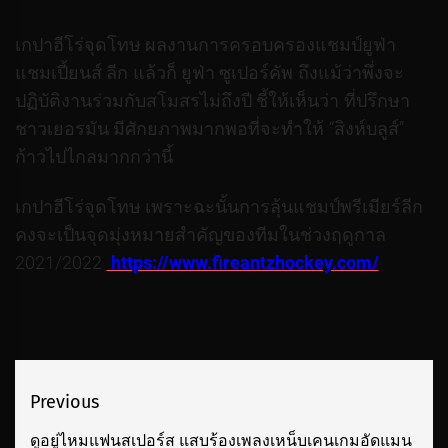
เกปาฮีโร่จุดโทษ ผลงานการครอบครองแชมป์ยูฟ่า
แชมเปี้ยนส์ ลีก แล้วก็ ยูฟ่า ซูเปอร์คัพ ถึงแม้ว่าพึ่งจะ
ปฏิบัติงานร่วมกับสโมสรไม่ถึงปี ชี้ให้เห็นว่า ที่ปรึกษา
ชาวเยอรมัน มีศักยภาพมากพอที่จะทำให้ “สิงห์บลูส์”
ก้าวไปไกลมากกว่านี้
เกปาฮีโร่จุดโทษ เพราะฉะนั้นการลุ้นแชมป์พรีเมียร์ลีก
คงจะเป็นจุดมุ่งหมายสำคัญของทีมในช่วงฤดูกาล
2021/2022
https://www.fireantzhockey.com/
เมนู
Previous
นำทาง
ดูอยู่ไหมแฟนสเปอร์ส แสบร้องเพลงเหน็บเคนเกมอัดแมน
Previous