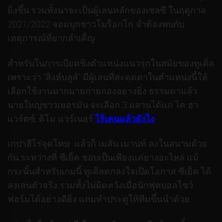
ยิ่งขึ้น รวมทั้งน่าจะเป็นผู้เล่นหลักของเชลซี ในฤดูกาล
2021/2022 จอมบุกชาวโมร็อกโก จำต้องพบกับ
เหตุการณ์ที่ยากลำเค็ญ
สำหรับในการเบียดชิงตำแหน่งแนวรุกในสมัยของทูเคิ่ล
เพราะว่า “สิงห์บลูส์” มีผู้เล่นที่สะดุดตาในตำแหน่งนี้ให้
เลือกใช้งานมากมายก่ายกองอย่างยิ่ง ธรรมดาแล้ว
นายใหญ่ชาวเยอรมัน จะเลือก 3 ผสานได้แก่ ไค ฮา
แวร์ตซ์, ติโม แวร์เนอร์
ไร้เคนแล้วยังไง
เกปาฮีโร่จุดโทษ แล้วก็ เมสัน เมานท์ ลงในสนามด้วย
กัน ระหว่างที่ ซีเย็ค ชอบเป็นเพียงแค่ยางอะไหล่ แม้
กระนั้นสำหรับเกมนี้ ทูเคิ่ลตกลงใจเปิดโอกาส ซีเย็ค ได้
ลงเล่นตัวจริง รวมทั้งไม่ผิดหวังเมื่อนักฟุตบอลโชว์
ฟอร์มได้อย่างดียิ่ง แถมทำประตูให้ทีมขึ้นนำด้วย