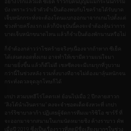
อย่างไรก็แล้วแต่ ซีเย็ค ราวกับคนบุญมีแม้กระนั้นกรรม
บัง เพราะว่าเจ้าตัวจำเป็นต้องพบกับโชคร้ายได้รับบาด
เจ็บหนักกระทั่งจะต้องโดนแบกออกมาจากเกมไปตั้งแต่
ช่วงท้ายครึ่งแรก แล้วก็ปัจจุบันนี้คงจะจำต้องลุ้นว่าการ
บาดเจ็บหนักขนาดไหน แล้วก็จำเป็นต้องพักนานหรือไม่
ก็จำต้องกล่าวว่าโชคร้ายจริงๆเนื่องจากถ้าหาก ซีเย็ค
ได้เล่นตลอดทั้งเกม อาจทำให้เขามีความแน่ใจมา
กมายยิ่่งขึ้น แล้วก็ดีไม่ดี เชลซีคงจะมีเกมรุกที่วูบวาม
กว่านี้ในช่วงหลัง รวมทั้งบางทีอาจไม่ต้องมาลุ้นหนักจน
กระทั่งดวลจุดลูกโทษก็ได้
เกปา สวมบทฮีโร่โคตรเท่ ย้อนไปเมื่อ 2 ปีกลายสาวก
“สิงโต้นำเงินคราม” คงจะจำชอตเด็ดจังหวะที่ เกปา
อาร์ริซาบาลาก้า ปฏิเสธผู้จัดการทีมเมาริซิโอ ซาร์รี่ ที่
จะออกมาจากสนามในเกมนัดหมายชิง ค้างราบาว คัพ
เมื่อปี 2019 ซึ่งเป็นเรื่องราวที่สุดมีชื่อเสียงมากๆในช่วง