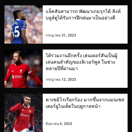
แจ็คสันสามารถ พัฒนาเกมรุกได้ สิงห์
บลูส์ดูได้รับการฝึกฝนมาเป็นอย่างดี
กรกฎาคม 31, 2023
ได้ร่วมงานอีกครั้ง เฮนเดอร์สันเป็นผู้
เล่นคนสำคัญของลิเวอร์พูล ในช่วง
หลายปีที่ผ่านมา
กรกฎาคม 12, 2023
คาเซมิโรเรียกร้อง มากขึ้นจากแมนเชส
เตอร์ยูไนเต็ดในฤดูกาลหน้า
มิถุนายน 6, 2023