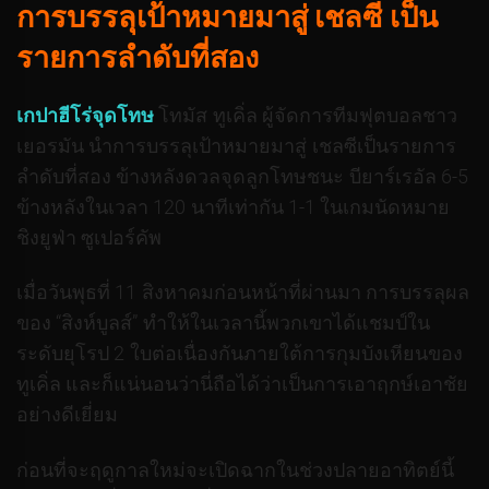
การบรรลุเป้าหมายมาสู่ เชลซี เป็น
รายการลำดับที่สอง
เกปาฮีโร่จุดโทษ
โทมัส ทูเคิ่ล ผู้จัดการทีมฟุตบอลชาว
เยอรมัน นำการบรรลุเป้าหมายมาสู่ เชลซีเป็นรายการ
ลำดับที่สอง ข้างหลังดวลจุดลูกโทษชนะ บียาร์เรอัล 6-5
ข้างหลังในเวลา 120 นาทีเท่ากัน 1-1 ในเกมนัดหมาย
ชิงยูฟ่า ซูเปอร์คัพ
เมื่อวันพุธที่ 11 สิงหาคมก่อนหน้าที่ผ่านมา การบรรลุผล
ของ “สิงห์บูลส์” ทำให้ในเวลานี้พวกเขาได้แชมป์ใน
ระดับยุโรป 2 ใบต่อเนื่องกันภายใต้การกุมบังเหียนของ
ทูเคิ่ล และก็แน่นอนว่านี่ถือได้ว่าเป็นการเอาฤกษ์เอาชัย
อย่างดีเยี่ยม
ก่อนที่จะฤดูกาลใหม่จะเปิดฉากในช่วงปลายอาทิตย์นี้