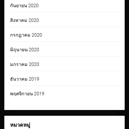
กันยายน 2020
สิงหาคม 2020
กรกฎาคม 2020
มิถุนายน 2020
มกราคม 2020
ธันวาคม 2019
พฤศจิกายน 2019
หมวดหมู่