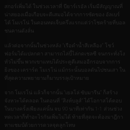
สกอร์เพิ่มได้ ในช่วงเวลาที่ บียาร์เรอัล เริ่มมีสัญญาณที่
น่าสยองเมื่อเกือบจะตีเสมอได้จากการซัดของ อัลเบร์
โต้ โมเรโน่ ในตอนทดเจ็บครึ่งแรกแต่ว่าโชคร้ายที่บอล
ชนคานดังลั่น
แล้วต่อจากนั้นในช่วงหลัง “เรือดำน้ำสีเหลือง” โชว์
ฟอร์มได้แปลกตา สามารถไล่บี้ไล่กดเชลซี จนกระทั่งโง
หัวไม่ขึ้น พวกเขาแทบได้ประตูตีเสมออีกรอบจากการ
ยิงของ เคราร์ด โมเรโน่ แม้กระนั้นบอลดันไปชนเสา ใน
ที่สุดความพยายามก็มาบรรลุเป้าหมาย
จาก โมเรโน่ แล้วก็จากนั้น “เยลโล่ ซับมารีน” ก็สร้าง
จังหวะได้ตลอด ในตอนที่ “สิงห์บลูส์” ได้โอกาสโต้ตอบ
ในบางครั้งเพียงแค่นั้น จบ 90 นาทีเท่ากัน 1-1 ส่วนช่วง
ทดเวลาก็ทำอะไรกันเพิ่มไม่ได้ ท้ายที่สุดจะต้องมาฎีกา
หาแชมป์ด้วยการดวลจุดลูกโทษ