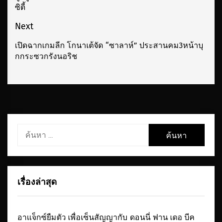
ซิตี้
เรื่อง
post:
Next
เปิดฉากเกมลีก โกนาเต้จัด “ซาลาห์” ประสานคม3หน้าบุ
Next
กกระซวกรังนอริช
post:
ค้นหา
สำหรับ:
เรื่องล่าสุด
อาแจ็กซ์ยืมตัว เพื่อเซ็นสัญญากับ ดอนนี่ ฟาน เดอ บีค