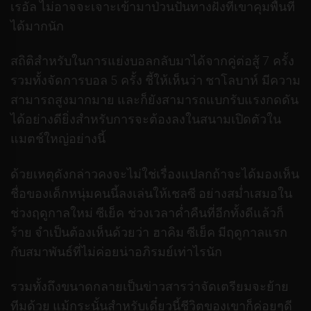
เรอัล ไม่อาจจะเจาะเข้ามาป่วนปั่นทางฝั่งที่เขาคุมพื้นที่
ได้มากนัก
สถิติสำหรับในการแย่งบอลกลับมาได้จากคู่ต่อสู้ 7 ครั้ง
รวมทั้งจัดการบอล 5 ครั้ง ชี้ให้เห็นว่า ชาโลบาห์ มีความ
สามารถสูงมากมาย และก็ยังสามารถแบกรับแรงกดดัน
ได้อย่างดียิ่งสำหรับการจะต้องลงในสนามเปิดตัวใน
แมตช์ใหญ่อย่างนี้
ด้วยเหตุดังกล่าวคงจะไม่ใช่เรื่องแปลกถ้าจะได้มองเห็น
ชื่อของเด็กหนุ่มคนนี้ลงเล่นให้เชลซี อย่างสม่ำเสมอใน
ช่วงฤดูกาลใหม่ ซีเย็ค ช่วงเวลาค่ำคืนที่อีกทั้งดีแล้วก็
ร้าย จำเป็นต้องเห็นด้วยว่า ฮาคิม ซีเย็ค มีฤดูกาลแรก
กับสมาพันธ์ที่ไม่ค่อยน่าอภิรมย์เท่าไรนัก
รวมทั้งถึงขนาดกลายเป็นข่าวสารว่าจัดเตรียมจะย้าย
ทีมด้วย แม้กระนั้นสำหรับเดี๋ยวนี้ชีวิตของเขาก็ค่อยๆดี