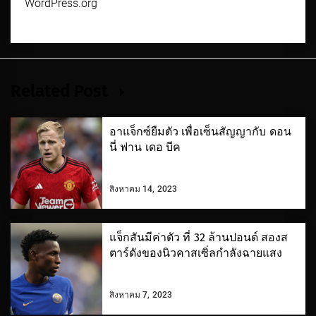
WordPress.org
Related Post
อาแจ็กซ์ยืมตัว เพื่อเซ็นสัญญากับ ดอน
นี่ ฟาน เดอ บีค
สิงหาคม 14, 2023
แจ็กสันมีค่าตัว ที่ 32 ล้านปอนด์ สองส
ตาร์ดังของนิวคาสเซิ่ลกำลังฉายแสง
สิงหาคม 7, 2023