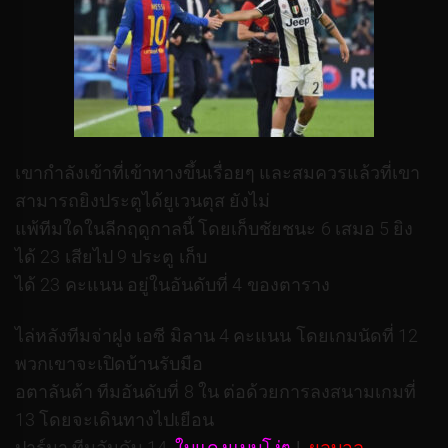
เขากำลังเข้าที่เข้าทางขึ้นเรื่อยๆ และสมควรแล้วที่เขา
สามารถยิงประตูได้ยูเวนตุส ยังไม่
แพ้ทีมใดในลีกฤดูกาลนี้ โดยเก็บชัยชนะ 6 เสมอ 5 ยิง
ได้ 23 เสียไป 9 ประตู เก็บ
ได้ 23 คะแนน อยู่ในอันดับที่ 4 ของตาราง
ไล่หลังทีมจ่าฝูง เอซี มิลาน 4 คะแนน โดยเกมนัดที่ 12
พวกเขาจะเปิดบ้านรับมือ
อตาลันต้า ทีมอันดับที่ 8 ใน ต่อด้วยการลงสนามเกมที่
13 โดยจะเดินทางไปเยือน
ปาร์มา ทีมอันดับ 14
ใบแดงแบบโง่ๆ
|
ผลบอล