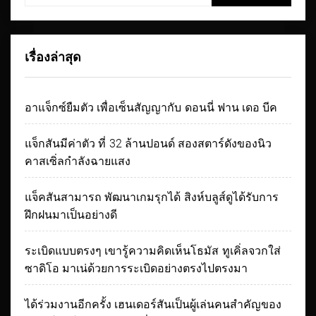
สำหรับ:
เรื่องล่าสุด
อาแจ็กซ์ยืมตัว เพื่อเซ็นสัญญากับ ดอนนี่ ฟาน เดอ บีค
แจ็กสันมีค่าตัว ที่ 32 ล้านปอนด์ สองสตาร์ดังของนิว
คาสเซิ่ลกำลังฉายแสง
แจ็คสันสามารถ พัฒนาเกมรุกได้ สิงห์บลูส์ดูได้รับการ
ฝึกฝนมาเป็นอย่างดี
ระเบิดแบบตรงๆ เขารู้ความคิดเห็นโธมัส ทูเคิ่ลจวกใส่
ซาดิโอ มาเน่ด้วยการระเบิดอย่างตรงไปตรงมา
ได้ร่วมงานอีกครั้ง เฮนเดอร์สันเป็นผู้เล่นคนสำคัญของ