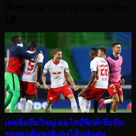
ทีมของเขาจะสามารถเอาชนะ
ได้
เคยล้มทีมใหญ่ ผอ.ไลป์ซิกต์เชื่อทีม
ของตนล้มหงส์แดงได้แน่นอน