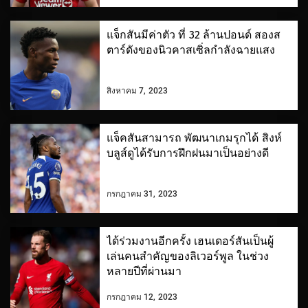
แจ็กสันมีค่าตัว ที่ 32 ล้านปอนด์ สองส
ตาร์ดังของนิวคาสเซิ่ลกำลังฉายแสง
สิงหาคม 7, 2023
แจ็คสันสามารถ พัฒนาเกมรุกได้ สิงห์
บลูส์ดูได้รับการฝึกฝนมาเป็นอย่างดี
กรกฎาคม 31, 2023
ได้ร่วมงานอีกครั้ง เฮนเดอร์สันเป็นผู้
เล่นคนสำคัญของลิเวอร์พูล ในช่วง
หลายปีที่ผ่านมา
กรกฎาคม 12, 2023