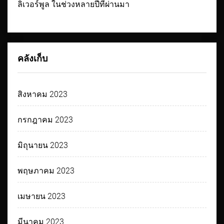
ลิเวอร์พูล ในช่วงหลายปีที่ผ่านมา
คลังเก็บ
สิงหาคม 2023
กรกฎาคม 2023
มิถุนายน 2023
พฤษภาคม 2023
เมษายน 2023
มีนาคม 2023