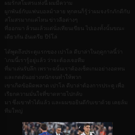
ผมรักสโมสรแห่งนี้ ผมมีความ
ผูกพันธ์กับแฟนบอลม้าลาย ทุกคนก็รู้ว่าผมจงรักภักดีกับ
สโมสรมากแค่ไหน ข่าวลือต่างๆ
ที่ออกมา ล้วนแล้วแต่นั่งเทียนเขียน ไปเองทั้งนั้นขณะ
เดียวกัน อันเดรีย ปีร์โล่
ได้พูดถึงประตูแรกของ เปาโล ดีบาล่าในฤดูกาลนี้ว่า
“เกมนี้เรารู้อยู่แล้ว ว่าจะต้องเจอทีม
ที่มาเล่นรับลึก เพราะฉนั้นเราต้องเซ็ตเกมอย่างอดทน
และกดดันอย่างหนักจนทำให้พวก
เขาเกิดข้อผิดพลาด เปาโล ดีบาล่าต้องการประตู เพื่อ
เรียกความมั่นใจที่ขาดหายไปกลับ
มา ซึ่งเขาทำได้แล้ว และผมขอยินดีกับเขาด้วย เคยล้ม
ทีมใหญ่