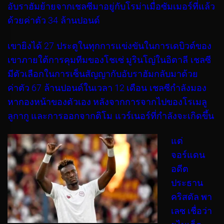
อับราฮัมย้ายจากเชลซีมาอยู่กับโรม่าเมื่อซัมเมอร์ที่แล้ว
ด้วยค่าตัว 34 ล้านปอนด์
เขายิงได้ 27 ประตูในทุกการแข่งขันในการเดบิวต์ของ
เขาภายใต้การคุมทีมของโชเซ่ มูรินโญ่ในอิตาลี เชลซี
มีตัวเลือกในการเซ็นสัญญากับอับราฮัมกลับมาด้วย
ค่าตัว 67 ล้านปอนด์ในเวลา 12 เดือน เชลซีกำลังมอง
หากองหน้าของตัวเอง หลังจากการจากไปของโรเมลู
ลูกากู และการออกจากติโม แวร์เนอร์ที่กำลังจะเกิดขึ้น
แต่
จอร์แดน
อดีต
ประธาน
คริสตัล พา
เลซ เชื่อว่า