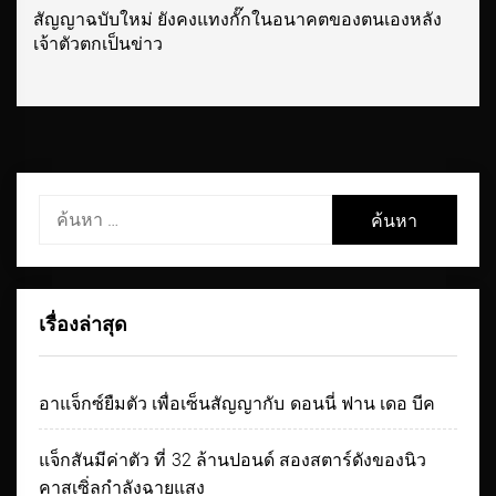
สัญญาฉบับใหม่ ยังคงแทงกั๊กในอนาคตของตนเองหลัง
Next
เจ้าตัวตกเป็นข่าว
post:
ค้นหา
สำหรับ:
เรื่องล่าสุด
อาแจ็กซ์ยืมตัว เพื่อเซ็นสัญญากับ ดอนนี่ ฟาน เดอ บีค
แจ็กสันมีค่าตัว ที่ 32 ล้านปอนด์ สองสตาร์ดังของนิว
คาสเซิ่ลกำลังฉายแสง