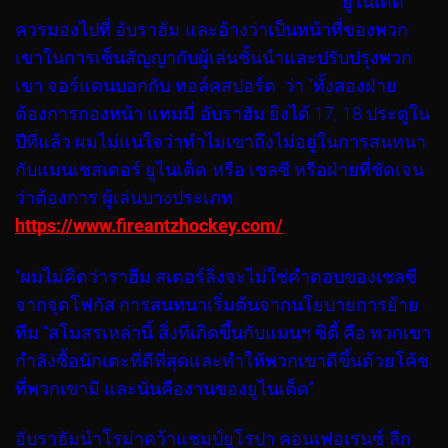
ยูไนเต็ด
ควรมองไปที่ อับราฮัม และอ้างว่าเป็นหน้าที่ของพวก
เขาในการเซ็นสัญญากับผู้เล่นชั้นนำและปรับปรุงพวก
เขา จอร์แดนบอกกับ ทอล์คสปอร์ต ว่า “ทั้งสองฝ่าย
ต้องการกองหน้า แทมมี่ อับราฮัม ยิงได้ 17, 18 ประตูใน
ปีที่แล้ว ผมไม่แน่ใจว่าทำไมเขาถึงไม่อยู่ในการสนทนา
กับแมนเชสเตอร์ ยูไนเต็ด หรือ เชลซี หรือฝ่ายที่ชัดเจน
ว่าต้องการ ผู้เล่นบางประเภท
https://www.fireantzhockey.com/
“ผมไม่คิดว่าราฮีม สเตอร์ลิ่งจะไม่ใช่คำตอบของเชลซี
จากจุดโฟกัส การสนทนาเริ่มต้นจากนโยบายการย้าย
ทีม “สโมสรเหล่านี้ สิ่งที่เกิดขึ้นกับแมนฯ ซิตี้ คือ พวกเขา
กำลังซื้อนักเตะที่ดีที่สุดและทำให้พวกเขาดีขึ้นด้วยโค้ช
ที่พวกเขามี และนั่นคืองานของยูไนเต็ด”
อับราฮัมนำโรม่าคว้าแชมป์ยูโรปา คอนเฟอเรนซ์ ลีก