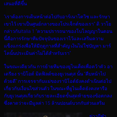
เสนอที่ดีขึ้น
“เราต้องการเดินหน้าต่อไปกับอาร์เนาโตวิช และรักษา
เขาไว้ เขาเป็นศูนย์กลางของโปรเจ็กต์ของเรา” ดิ วาโย
กล่าวกับItalia 1 “ความปรารถนาของโบโลญญาในตอน
นี้คือการรักษาทีมปัจจุบันของเราไว้และเสริมความ
แข็งแกร่งเพื่อให้มีฤดูกาลที่สำคัญ เงินไม่ใช่ปัญหา มาร์
โคนั้นประเมินค่าไม่ได้สำหรับเรา”
ในขณะเดียวกัน การย้ายทีมของยูไนเต็ดเพื่อคว้าตัว อา
เดรียง ราบิโอต์ มิดฟิลด์ของยูเวนตุส นั้น “คืบหน้าไป
ด้วยดี” การเจรจากับแม่ของราบิโอต์ยังคงดำเนินต่อไป
เกี่ยวกับเงื่อนไขส่วนตัว ในขณะที่ยูไนเต็ดยังคงหารือ
กับยูเวนตุสเกี่ยวกับรายละเอียดขั้นสุดท้ายของข้อตกลง
ซึ่งคาดว่าจะมีมูลค่า 15 ล้านปอนด์บวกกับส่วนเสริม
ข่าวกีฬา