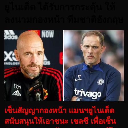
ยูไนเต็ด ได้รับการกระตุ้น ให้
ลงนามกองหน้า ทีมชาติอังกฤษ
เซ็นสัญญากองหน้า แมนฯยูไนเต็ด
สนับสนุนให้เอาชนะ เชลซี เพื่อเซ็น