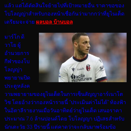
แล้ว แต่ได้ตัดสินใจย้ายไปที่เป้าหมายอื่น ราคาขอของ
โบโลญญ่าสำหรับกองหน้าเชื่อกันว่ามากกว่าที่ยูไนเต็ด
เตรียมจะจ่าย
ผลบอล บ้านบอล
มาร์โก ดิ
วาโย ผู้
อำนวยการ
กีฬาของโบ
โลญญ่า
พยายามปิด
ประตูหลังค
วามพยายามของยูไนเต็ดในการเซ็นสัญญาอาร์เนาโต
วิช โดยอ้างว่ากองหน้ารายนี้ “ประเมินค่าไม่ได้” ท้องฟ้า
ในอิตาลีรายงานเมื่อวันอาทิตย์ว่ายูไนเต็ด เสนอราคา
ประมาณ 7.6 ล้านปอนด์โดย โบโลญญา ปฏิเสธสำหรับ
นักเตะวัย 33 ปีรายนี้ แต่คาดว่าจะกลับมาพร้อมข้อ