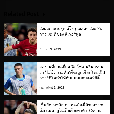
Related Post
ส่งผลต่อเกมรุก ดีโยกู ฌอตา ส่งเสริม
การโจมตีของ ลิเวอร์พูล
มีนาคม 3, 2023
ผลงานที่ยอดเยี่ยม ฟิลโฟเดนยืนกราน
ว่า ‘ไม่มีความลับ’ที่จะถูกเลือกโดยเป๊ป
กวาร์ดิโอล่าให้กับแมนเชสเตอร์ซิตี้
กุมภาพันธ์ 2, 2023
เซ็นสัญญานักเตะ อองโตนี่ย้ายมาร่วม
ทีม แมนฯยูไนเต็ดด้วยค่าตัว 86ล้าน