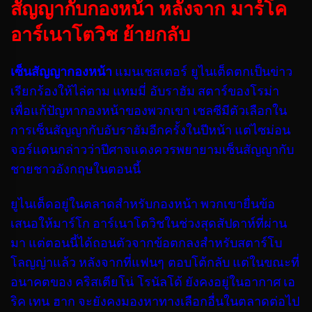
สัญญากับกองหน้า หลังจาก มาร์โค
อาร์เนาโตวิช ย้ายกลับ
เซ็นสัญญากองหน้า
แมนเชสเตอร์ ยูไนเต็ดตกเป็นข่าว
เรียกร้องให้ไล่ตาม แทมมี่ อับราฮัม สตาร์ของโรม่า
เพื่อแก้ปัญหากองหน้าของพวกเขา เชลซีมีตัวเลือกใน
การเซ็นสัญญากับอับราฮัมอีกครั้งในปีหน้า แต่ไซม่อน
จอร์แดนกล่าวว่าปีศาจแดงควรพยายามเซ็นสัญญากับ
ชายชาวอังกฤษในตอนนี้
ยูไนเต็ดอยู่ในตลาดสำหรับกองหน้า พวกเขายื่นข้อ
เสนอให้มาร์โก อาร์เนาโตวิชในช่วงสุดสัปดาห์ที่ผ่าน
มา แต่ตอนนี้ได้ถอนตัวจากข้อตกลงสำหรับสตาร์โบ
โลญญ่าแล้ว หลังจากที่แฟนๆ ตอบโต้กลับ แต่ในขณะที่
อนาคตของ คริสเตียโน่ โรนัลโด้ ยังคงอยู่ในอากาศ เอ
ริค เทน ฮาก จะยังคงมองหาทางเลือกอื่นในตลาดต่อไป