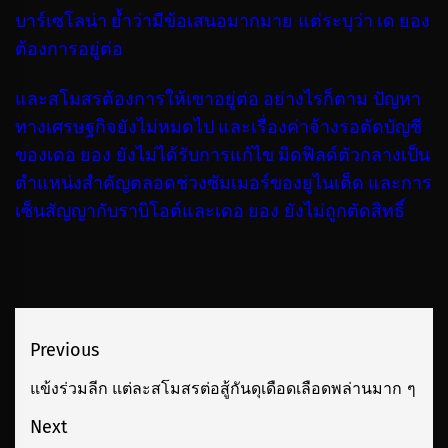
บาร์เซโลน่า ย้ำว่ามีข้อเสนอมากมาย แต่ระบุว่า เด ยอง
ต้องการอยู่ต่อ
และสโมสรต้องการให้เขาอยู่ต่อ อย่างไรก็ตาม ปัญหา
ทางเศรษฐกิจยังไม่หมดไป และเรื่องค่าจ้างรอตัดบัญชี
ของเดอ ยอง ยังไม่ได้รับการแก้ไข มิดฟิลด์ตัวกลางเป็น
ตำแหน่งสำคัญตลอดช่วงซัมเมอร์ของยูไนเต็ด และการ
เซ็นสัญญากับราบิโอต์และเดอ ยอง ยังไม่ถูกตัดสิทธิ์
เมนู
Previous
นำทาง
แข้งร่วมลีก แต่ละสโมสรต่อสู้กันดุเดือดเลือดพล่านมาก ๆ
Previous
เรื่อง
post:
Next