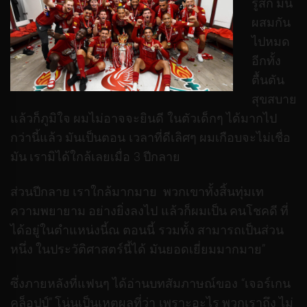
รู้สึก มัน
ผสมกัน
ไปหมด
อีกทั้ง
ตื้นตัน
สุขสบาย
แล้วก็ภูมิใจ ผมไม่อาจจะยินดี ในตัวเด็กๆ ได้มากไป
กว่านี้แล้ว มันเป็นตอน เวลาที่ดีเลิศๆ ผมเกือบจะไม่เชื่อ
มัน เรามิได้ใกล้เลยเมื่อ 3 ปีกลาย
ส่วนปีกลาย เราใกล้มากมาย พวกเขาทั้งสิ้นทุ่มเท
ความพยายาม อย่างยิ่งลงไป แล้วก็ผมเป็น คนโชคดี ที่
ได้อยู่ในตำแหน่งนี้ณ ตอนนี้ รวมทั้ง สามารถเป็นส่วน
หนึ่ง ในประวัติศาสตร์นี้ได้ มันยอดเยี่ยมมากมาย”
ซึ่งภายหลังที่แฟนๆ ได้อ่านบทสัมภาษณ์ของ “เจอร์เกน
คล็อปป์” โน่นเป็นเหตุผลที่ว่า เพราะอะไร พวกเราถึง ไม่