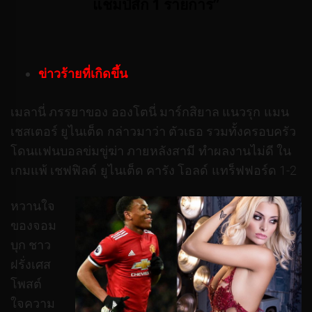
แชมป์สัก 1 รายการ”
ข่าวร้ายที่เกิดขึ้น
เมลานี่ ภรรยาของ อองโตนี่ มาร์กสิยาล แนวรุก แมน
เชสเตอร์ ยูไนเต็ด กล่าวมาว่า ตัวเธอ รวมทั้งครอบครัว
โดนแฟนบอลข่มขู่ฆ่า ภายหลังสามี ทำผลงานไม่ดี ใน
เกมแพ้ เชฟฟิลด์ ยูไนเต็ด คารัง โอลด์ แทร็ฟฟอร์ด 1-2
หวานใจ
ของจอม
บุก ชาว
ฝรั่งเศส
โพสต์
ใจความ