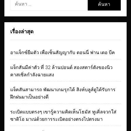
ค้นหา
สำหรับ:
เรื่องล่าสุด
อาแจ็กซ์ยืมตัว เพื่อเซ็นสัญญากับ ดอนนี่ ฟาน เดอ บีค
แจ็กสันมีค่าตัว ที่ 32 ล้านปอนด์ สองสตาร์ดังของนิว
คาสเซิ่ลกำลังฉายแสง
แจ็คสันสามารถ พัฒนาเกมรุกได้ สิงห์บลูส์ดูได้รับการ
ฝึกฝนมาเป็นอย่างดี
ระเบิดแบบตรงๆ เขารู้ความคิดเห็นโธมัส ทูเคิ่ลจวกใส่
ซาดิโอ มาเน่ด้วยการระเบิดอย่างตรงไปตรงมา