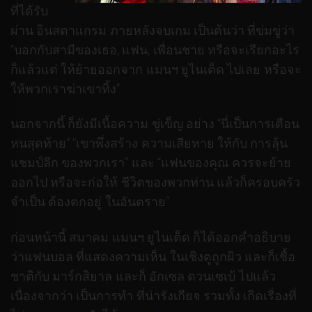
ที่ได้รับ
ผ่าน อินสตาแกรม ภายหลังจบเกม เป็นต้นว่า ที่ข่มขู่ว่า
“บอกกับสามีของเธอ, แฟน, เพื่อนชาย หรือจะเรียกอะไร
ก็แล้วแต่ ให้ย้ายออกจาก แมนฯ ยูไนเต็ด ไปเลย หรือจะ
ให้พวกเราฆ่าเขาทิ้ง”
นอกจากนี้ ก็ยังมีเนื้อความ ขู่เข็ญ อย่าง “นี่เป็นการเตือน
หนสุดท้าย” “เขาพึ่งสร้าง ความเสียหาย ให้กับ การลุ้น
แชมป์ลีก ของพวกเรา” และ “แฟนของคุณ ควรจะย้าย
ออกไป หรือจะก่อให้ ชีวิตของพวกท่าน แล้วก็ครอบครัว
จำเป็น ต้องตกอยู่ ในอันตราย”
ก่อนหน้านี้ สมาคม แมนฯ ยูไนเต็ด ก็ได้ออกคำอธิบาย
ว่าแฟนบอล ที่แสดงความเห็น ในเชิงดูถูกผิว และก็เชื้อ
ชาติกับ มาร์กสิยาล และก็ อักเซล ตวนเซเบ้ ไปแล้ว
เนื่องจากว่า เป็นการทำ ที่น่ารังเกียจ รวมทั้ง เกิดเรื่องที่