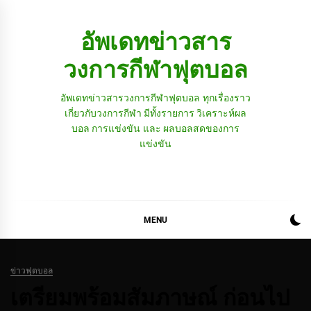
Skip
to
อัพเดทข่าวสาร
content
วงการกีฬาฟุตบอล
อัพเดทข่าวสารวงการกีฬาฟุตบอล ทุกเรื่องราว
เกี่ยวกับวงการกีฬา มีทั้งรายการ วิเคราะห์ผล
บอล การแข่งขัน และ ผลบอลสดของการ
แข่งขัน
MENU
ข่าวฟุตบอล
เตรียมพร้อมสัมภาษณ์ ก่อนไป