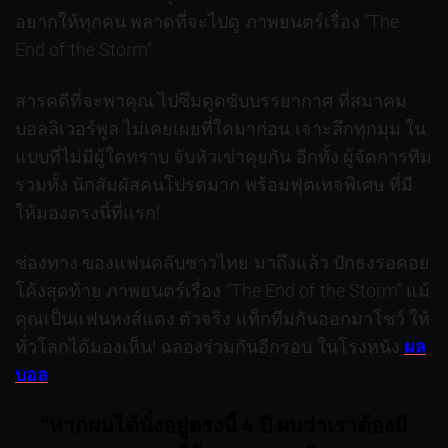
อยากให้ทุกคน พลาดที่จะไปดู ภาพยนตร์เรื่อง “The
End of the Storm”
สารคดีที่จะพาคุณ ไปซึมดูดซับบรรยากาศ ที่สมาคม
บอลลิเวอร์พูล ไม่เคยเผยที่ใดมาก่อน เจาะลึกทุกมุม ใน
แบบที่ไม่มีผู้ใดทราบ จับหัวเข่าคุยกัน อีกทั้ง ผู้จัดการทีม
รวมทั้ง นักสัมผัสคนโปรดมาก พร้อมฟุตเทจพิเศษ ที่มี
ให้มองตรงนี้ที่แรก!
ช่องทาง ของแฟนคลับชาวไทย มาถึงแล้ว ปักธงรอคอย
โค้งสุดท้าย ภาพยนตร์เรื่อง “The End of the Storm” แม้
คุณเป็นแฟนหงส์แดง ตัวจริง แท็กทีมกันออกมาโชว์ ให้
ทั่วโลกได้มองเห็น! ฉลองร่วมกันอีกรอบ ในโรงหนัง
ผล
บอล
“หากผมได้นั่งอยู่ตรงนี้ 4 ปี ผมว่าเราต้องมี