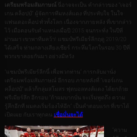
เตรียมพร้อมสัมภาษณ์
นี่อาจจะเป็น คำกล่าวของ “เจอร์
เกน คล็อปป์” ผู้จัดการทีมหงส์แดง ที่ประทับใจ ในใจ
แฟนเดอะค็อป ทั่วทั้งโลก เนื่องจากภายหลัง ที่เขากล่าว
ไว้ เมื่อตอนรับตำแหน่งเมื่อปี 2015 จนกระทั่ง ในปีที่
ผ่านมา เขาพาทีมคว้า! แชมป์พรีเมียร์ลีกฤดู 2019/20
ได้เสร็จ ท่ามกลางเสียงเชียร์ กระหึ่มโลกในรอบ 30 ปีที่
พวกเขาคอยกันมา อย่างมีหวัง
“แชมป์พรีเมียร์ลีกนี้ เพื่อพวกท่าน” การกลับมานั่ง
เตรียมพร้อมสัมภาษณ์ อีกรอบ ภายหลังที่ “เจอร์เกน
คล็อปป์” แล้วก็กลุ่มสโมสร ฟุตบอลหงส์แดง ได้ยกถ้วย
พรีเมียร์ลีก อีกรอบ “ถ้าผมบากบั่น จะเริ่มพูดถึง ความ
รู้สึกอีกที ผมคงเริ่มร้องไห้อีก” เป็นคำตอบแรก ที่เขาได้
เปิดเผย กับเราทุกคน
เชื่อมั่นจะได้
“ความ