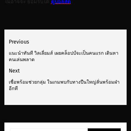
ไม่อาจจะ ยอมรับได้
ดูบอลสด
เมนู
Previous
นำทาง
แนะนำทันที วิลเลี่ยมส์ เผยคล็อปป์จะเป็นคนแรก เดินหา
Previous
คนเล่นพลาด
เรื่อง
post:
Next
เชื่อพร้อมช่วยกลุ่ม ในเกมพบกับทางปืนใหญ่ลั่นพร้อมฝ่า
Next
อีกที
post: