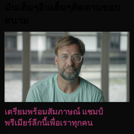
มันเต็มๆอินเต็มๆติดตามขอบ
สนาม
เตรียมพร้อมสัมภาษณ์ แชมป์
พรีเมียร์ลีกนี้เพื่อเราทุกคน