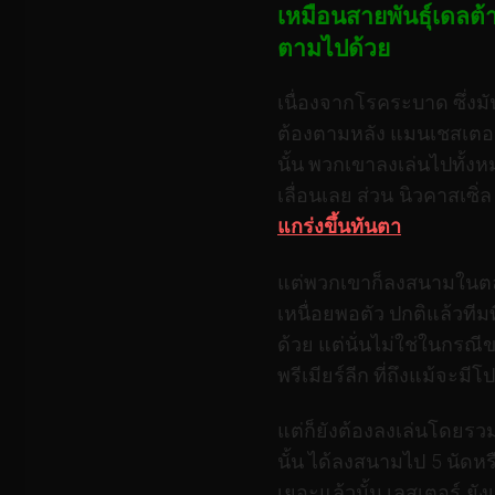
เหมือนสายพันธุ์เดลต้า 
ตามไปด้วย
เนื่องจากโรคระบาด ซึ่ง
ต้องตามหลัง แมนเชสเตอร์ ซิ
นั้น พวกเขาลงเล่นไปทั้
เลื่อนเลย ส่วน นิวคาสเซ
แกร่งขึ้นทันตา
แต่พวกเขาก็ลงสนามในตลอดท
เหนื่อยพอตัว ปกติแล้วทีม
ด้วย แต่นั่นไม่ใช่ในกรณ
พรีเมียร์ลีก ที่ถึงแม้จะม
แต่ก็ยังต้องลงเล่นโดยรวม
นั้น ได้ลงสนามไป 5 นัดหร
เยอะแล้วนั้น เลสเตอร์ ยัง