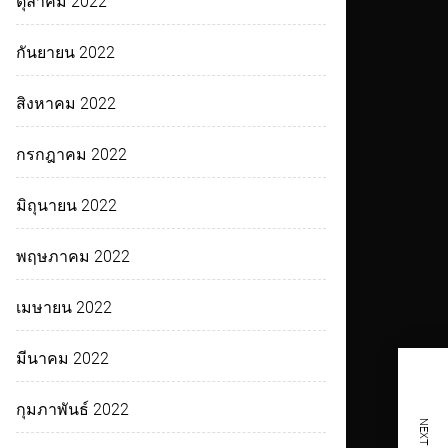
ตุลาคม 2022
กันยายน 2022
สิงหาคม 2022
กรกฎาคม 2022
มิถุนายน 2022
พฤษภาคม 2022
เมษายน 2022
มีนาคม 2022
กุมภาพันธ์ 2022