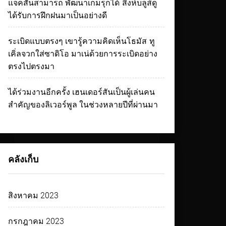
แจ็คสันสามารถ พัฒนาเกมรุกได้ สิงห์บลูส์ดู
ได้รับการฝึกฝนมาเป็นอย่างดี
ระเบิดแบบตรงๆ เขารู้ความคิดเห็นโธมัส ทู
เคิ่ลจวกใส่ซาดิโอ มาเน่ด้วยการระเบิดอย่าง
ตรงไปตรงมา
ได้ร่วมงานอีกครั้ง เฮนเดอร์สันเป็นผู้เล่นคน
สำคัญของลิเวอร์พูล ในช่วงหลายปีที่ผ่านมา
คลังเก็บ
สิงหาคม 2023
กรกฎาคม 2023