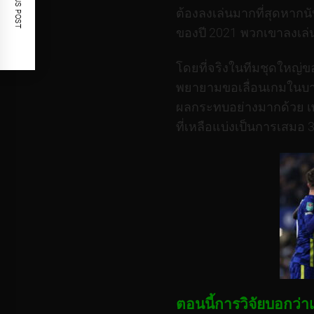
PREVIOUS POST
ต้องลงเล่นมากที่สุดหาก
ของปี 2021 พวกเขาลงเล่
โดยที่จริงในทีมชุดใหญ่ขอ
พยายามขอเลื่อนเกมในบางนั
ผลกระทบอย่างมากด้วย เพร
ที่เหลือแบ่งเป็นการเสมอ 
ตอนนี้การวิจัยบอกว่า