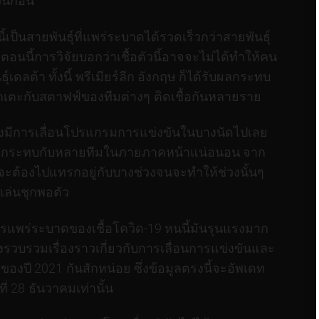
ันก่อน
์นี้เป็นสายพันธุ์ที่แพร่ระบาดได้รวดเร็วกว่าสายพันธุ์
ตอนนี้การวิจัยบอกว่าเชื้อตัวนี้อาจจะไม่ได้ทำให้คน
เดลต้า ทั้งนี้ พรีเมียร์ลีก อังกฤษ ก็ได้รับผลกระทบ
ักเตะกับสตาฟฟ์ของทีมต่างๆ ติดเชื้อกันหลายราย
้องมีการเลื่อนโปรแกรมการแข่งขันในบางนัดไปเลย
่งผลกระทบกับหลายทีมในภายภาคหน้าแน่อนอน จาก
อนจะต้องไปแทรกอยู่กับบางช่วงจนจะทำให้ช่วงนั้นๆ
ล่นชุกพอตัว
การแพร่ระบาดของเชื้อโควิด-19 หนนี้มันรุนแรงมาก
งรวบรวมเรื่องราวเกี่ยวกับการเลื่อนการแข่งขันและ
องปี 2021 กันสักหน่อย ซึ่งข้อมูลตรงนี้จะอัพเดท
่ 28 ธันวาคมเท่านั้น