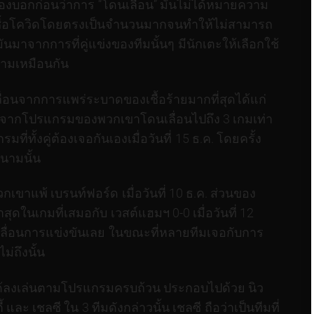
 ต้องบอกก่อนว่าการ “โดนเลื่อน” มันไม่ได้หมายความ
ติดเชื้อโควิดโดยตรงเป็นจำนวนมากจนทำให้ไม่สามารถ
นมาจากการที่คู่แข่งของทีมนั้นๆ มีนักเตะให้เลือกใช้
ามเหมือนกัน
เลื่อนจากการแพร่ระบาดของเชื้อร้ายมากที่สุดได้แก่
 หลังจากโปรแกรมของพวกเขาโดนเลื่อนไปถึง 3 เกมเท่า
รมที่ทั้งคู่ต้องเจอกันเองเมื่อวันที่ 15 ธ.ค. โดยครั้ง
สนามนั้น
กเขาแพ้ เบรนท์ฟอร์ด เมื่อวันที่ 10 ธ.ค. ส่วนของ
ล่าสุดในเกมที่เสมอกับ เวสต์แฮมฯ 0-0 เมื่อวันที่ 12
เลื่อนการแข่งขันเลย ในขณะที่หลายทีมเจอกับการ
่ถึงนั้น
ที่ได้ลงเล่นตามโปรแกรมครบถ้วน ประกอบไปด้วย นิว
้ และ เชลซี ใน 3 ทีมดังกล่าวนั้น เชลซี ถือว่าเป็นทีมที่