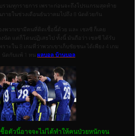
นับรวมทุกรายการ เพราะก่อนจะถึงโปรแกรมสุดท้าย
นภายในช่วงเดือนธันวาคมไปถึง 8 นัดด้วยกัน
งพวกเขามีคนที่ติดเชื้อนี้ด้วย และ เชลซี ก็เคย
ด แต่ก็โดนปฏิเสธไป ทั้งนี้ มันถือว่า เชลซี ได้รับ
าะใน 8 เกมที่ว่าพวกเขาเก็บชัยชนะได้เพียง 4 เกม
3 นัดกับแพ้ 1 หน
ผลบอล บ้านบอล
เชื้อตัวนี้อาจจะไม่ได้ทำให้คนป่วยหนักจน