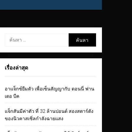
ค้นหา
สำหรับ:
เรื่องล่าสุด
อาแจ็กซ์ยืมตัว เพื่อเซ็นสัญญากับ ดอนนี่ ฟาน
เดอ บีค
แจ็กสันมีค่าตัว ที่ 32 ล้านปอนด์ สองสตาร์ดัง
ของนิวคาสเซิ่ลกำลังฉายแสง