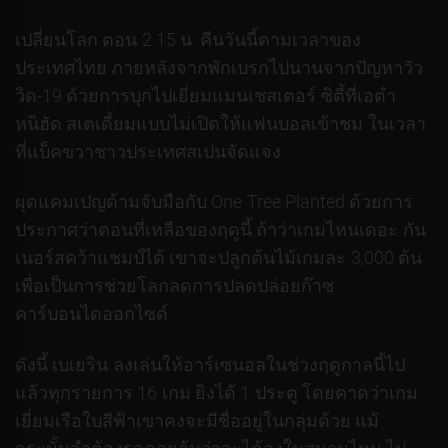
เปลี่ยนโลก ตอน 2.15 น. คืนวันนี้ตามเวลาของ
ประเทศไทย ภายหลังจากพักเบรกไปนานจากปัญหาวัว
วิด-19 ด้วยการบุกไปเยี่ยมแมนเชสเตอร์ ซิตี้ที่เอตำ
หนิฮัด สเตเดี้ยมแบบไม่เปิดให้แฟนบอลเข้าชม ในเวลา
ที่แบ็คขวาชาวประเทศสเปนจัดแจง
ผุดแคมเปญด้ามจับมือกับ One Tree Planted ด้วยการ
ประกาศว่าตอนที่เหลือของฤดูนี้ ถ้าว่าเกมไหนเดอะ กัน
เนอร์สคว้าแชมป์ได้ เขาจะปลูกต้นไม้เกมละ 3,000 ต้น
เพื่อเป็นการช่วยโลกลดการปลดปล่อยก๊าซ
คาร์บอนไดออกไซด์
ดังนี้ เบเยริน ลงเล่นให้อาร์เซนอลในช่วงฤดูกาลนี้ไป
แล้วทุกรายการ 16 เกม ยิงได้ 1 ประตู โดยคาดว่าเกม
เยี่ยมเรือใบสีฟ้าเขาคงจะมีชื่ออยู่ในกลุ่มด้วย แม้