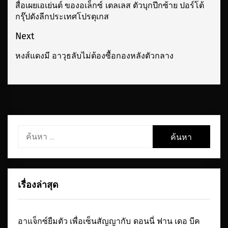
นำทาง
สื่อเผยเอเย่นต์ ของอเล็กซ์ เตลเลส ตัวบุกปีกซ้าย ปอร์โต้
Previous
กรุ๊ปดังลีกประเทศโปรตุเกส
เรื่อง
post:
Next
หงส์แดงมี อาวุธลับไม่ต้องซื้อกองหลังตัวกลาง
Next
post:
ค้นหา
สำหรับ:
เรื่องล่าสุด
อาแจ็กซ์ยืมตัว เพื่อเซ็นสัญญากับ ดอนนี่ ฟาน เดอ บีค