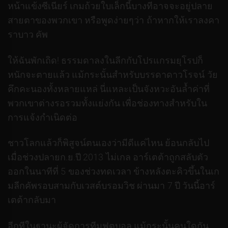
หน้าแข้งซีเนียร์ เกมถ้วยใบเล็กนี้บางทีอาจจะอยู่ปลาย
สายตาของพวกเขา หรือพูดง่ายๆว่า ถ้าหากให้เราลงคา
ราบาว คัพ
ให้ฉันพักเถิด! ธรรมดาลงในลีกกับโปรแกรมยุโรปก็
หนักจะตายแล้ว แม้กระนั้นสำหรับบรรดาดาวโรจน์ วัย
คึกคะนองทั้งหลายแหล่ นี่แหละเป็นจังหวะอันล้ำค่าที่
พวกเขาต่างรอรวมทั้งแย่งกัน เพื่อช่องทางสำหรับใน
การแจ้งกำเนิดต่อ
ชาวโลกแล้วก็พิสูจน์ตนเองว่ามีดีแค่ไหน ย้อนกลับไป
เมื่อช่วงปลายก.ย.ปี 2013 ไม่เกล อาร์เตต้าถูกสลับตัว
ออกในนาทีที่ 5 ของช่วงทดเวลา ข้างหลังตะคิวขึ้นในเก
มลีกคัพรอบสามกับเวสต์บรอมวิช ผ่านมา 7 ปี วันนี้อาร์
เตต้ากลับมา
อีกทีในฐานะผู้จัดการทีมฟุตบอล แม้กระนั้นคนใดกัน