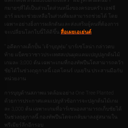
กมายๆที่ได้เป็นส่วนใดส่วนหนึ่งของครอบครัว เอฟจี
อาร์ ผมจะช่วยเหลือในส่วนที่ผมสามารถช่วยได้ โดย
เฉพาะอย่างยิ่งการผลักดันและส่งเสริมผู้คนที่ต้องการ
จะเปลี่ยนโลกใบนี้ให้ดีขึ้น
สื่อเผยเอเย่นต์
” อดีตกาลเด็กปั้น “เจ้าบุญทุ่ม” บาร์เซโลน่า กล่าวตบ
ท้าย แบ็คขวาชาวประเทศสเปนผุดแคมเปญปลูกต้นไม้
เกมละ 3,000 ต้น เฉพาะเกมที่กองทัพปืนโตสามารถคว้า
ชัยได้ในช่วงฤดูกาลนี้ เอคโคนร์ เบเยริน ประสานมือกับ
หน่วยงาน
การบุญด้านสภาพแวดล้อมอย่าง One Tree Planted
ด้วยการประกาศแคมเปญหัวข้อการจะปลูกต้นไม้เกม
ละ 3,000 ต้น เฉพาะเกมที่อาร์เซนอลสามารถเก็บชัยได้
ในช่วงฤดูกาลนี้ กองทัพปืนโตจะกลับมาลงสู่สนามใน
พรีเมียร์ลีกอีกรอบ