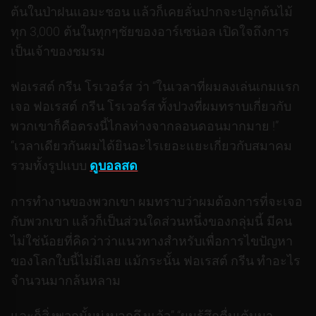
ต้นในป่าฝนแอมะชอน แล้วก็เคยลั่นปากจะปลูกต้นไม้
ทุก 3,000 ต้นในทุกๆชัยของอาร์เซน่อล เปิดใจถึงการ
เป็นเจ้าของชมรม
ฟอเรสต์ กรีน โรเวอร์ส ว่า “ในเวลาที่ผมลงเล่นเกมแรก
เจอ ฟอเรสต์ กรีน โรเวอร์ส ทั้งปวงที่ผมทราบเกี่ยวกับ
พวกเขาก็คือตรงนี้ไกลห่างจากลอนดอนมากมาย !”
“เวลาเดียวกันผมได้ยินอะไรเยอะแยะเกี่ยวกับสมาคม
รวมทั้งรูปแบบ
ดูบอลสด
การทำงานของพวกเขา ผมทราบว่าผมต้องการที่จะเจอ
กับพวกเขา แล้วก็เป็นส่วนใดส่วนหนึ่งของกลุ่มนี้ มีคน
ไม่ใช่น้อยที่คิดว่าว่าแนวทางสำหรับเพื่อการไขปัญหา
ของโลกใบนี้ไม่มีเลย แม้กระนั้น ฟอเรสต์ กรีน ทำอะไร
จำนวนมากล้นหลาม
และก็สิ่งพวกนั้นบ่งบอกถึงแล้ว” “ผมรู้สึกตื่นเต้นมา