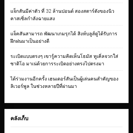
แจ็กสันมีค่าตัว ที่ 32 ล้านปอนด์ สองสตาร์ดังของนิว
คาสเซิ่ลกำลังฉายแสง
แจ็คสันสามารถ พัฒนาเกมรุกได้ สิงห์บลูส์ดูได้รับการ
ฝึกฝนมาเป็นอย่างดี
ระเบิดแบบตรงๆ เขารู้ความคิดเห็นโธมัส ทูเคิ่ลจวกใส่
ซาดิโอ มาเน่ด้วยการระเบิดอย่างตรงไปตรงมา
ได้ร่วมงานอีกครั้ง เฮนเดอร์สันเป็นผู้เล่นคนสำคัญของ
ลิเวอร์พูล ในช่วงหลายปีที่ผ่านมา
คลังเก็บ