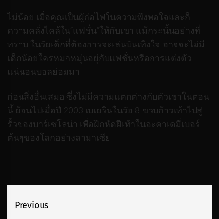
ไม่น้อย เมื่อคุณเป็นผู้ก่อไฟในความพึงพอใจและก็
ความคลั่งไคล้ใน”แฟชั่น”ให้กับเขา แม้กระนั้นอย่างที่
ทราบ ในวัยเด็กที่ต้องการจะเล่นบันเทิงใจ อาจจะไม่มี
เด็กน้อยใครหมกหมุ่นอยุ่กับแฟชั่นหรือการแต่งตัว
แน่นอนบอลย่อมมา
ก่อนสิ่งอื่นเสมอ ซึ่งไม่มีความแตกต่างกับตัวเขาในตอน
นี้ ย้อนไปเมื่อปี 2003 เบเยรินในวัย 8 ขวบก้าวเท้าไปสู่
รั้วของบาร์เซโลน่า เพื่อฝึกหัดฝีเท้าในอะคาเดมี่เบอร์
ต้นๆของโลกอย่างลามาเซีย
เมนู
Previous