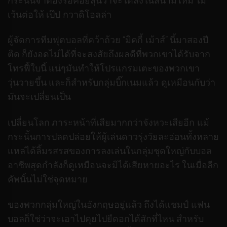
กระนั้นจำต้องรอคอยลุ้นว่าจะได้ลงในสนามไหม ไม่
เว้นต่อให้ เป๊ป กวาดิโอลล่า
ผู้จัดการทีมฟุตบอลที่คว้าถ้วย “มิคกี้ เม้าส์” นี้มาสองปี
ติด ก็ยังอดไม่ได้ที่จะสงสัยถึงผลดีที่พวกเขาได้รับจาก
โทรฟี้ใบนี้ แน่ๆมันทำให้โปรแกรมเตะของพวกเขา
วุ่นวายขึ้น และก็สำหรับกลุ่มบิ๊กเนมแล้ว ดูเหมือนกับว่า
มันจะเปลี่ยนเป็น
เปลี่ยนโลก ภาระหน้าที่เสียมากกว่าจังหวะเสียอีก แม้
กระนั้นการปลดปล่อยให้ผู้เล่นดาวรุ่งวัยละอ่อนทั้งหลาย
แหล่ได้ลิ้มรสรสของการลงเล่นในกลุ่มชุดใหญ่กับบอล
อาชีพสุดกำลังก็ดูเหมือนจะมิได้เสียหายอะไร ในเมื่อลีก
คัพนั้นไม่ใช่จุดหมาย
ของพวกกลุ่มใหญ่ในอังกฤษอยู่แล้ว ถึงได้แชมป์ แฟน
บอลก็ใช่ว่าจะเอาไปคุยไปยืดอกได้สักที่ไหน สำหรับ