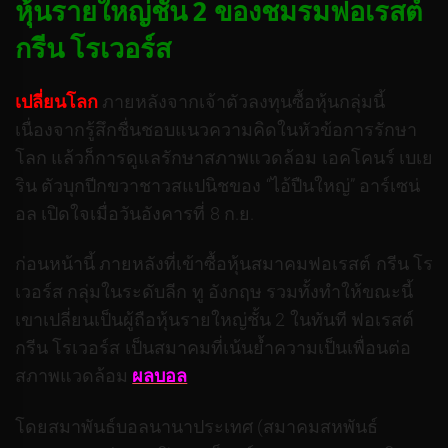
หุ้นรายใหญ่ชั้น 2 ของชมรมฟอเรสต์
กรีน โรเวอร์ส
เปลี่ยนโลก
ภายหลังจากเจ้าตัวลงทุนซื้อหุ้นกลุ่มนี้
เนื่องจากรู้สึกชื่นชอบแนวความคิดในหัวข้อการรักษา
โลก แล้วก็การดูแลรักษาสภาพแวดล้อม เอคโคนร์ เบเย
ริน ตัวบุกปีกขวาชาวสแปนิชของ “ไอ้ปืนใหญ่” อาร์เซน่
อล เปิดใจเมื่อวันอังคารที่ 8 ก.ย.
ก่อนหน้านี้ ภายหลังที่เข้าซื้อหุ้นสมาคมฟอเรสต์ กรีน โร
เวอร์ส กลุ่มในระดับลีก ทู อังกฤษ รวมทั้งทำให้ขณะนี้
เขาเปลี่ยนเป็นผู้ถือหุ้นรายใหญ่ชั้น 2 ในทันที ฟอเรสต์
กรีน โรเวอร์ส เป็นสมาคมที่เน้นย้ำความเป็นเพื่อนต่อ
สภาพแวดล้อม
ผลบอล
โดยสมาพันธ์บอลนานาประเทศ (สมาคมสหพันธ์