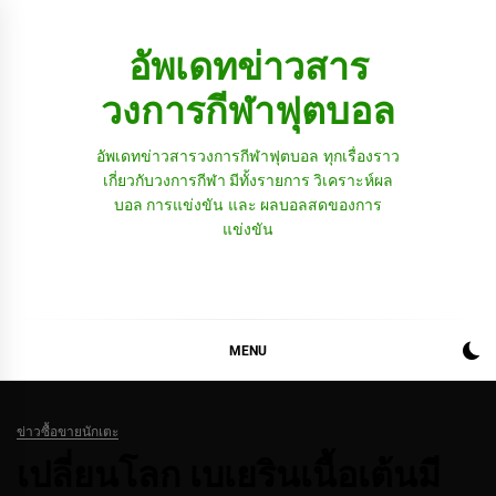
Skip
to
อัพเดทข่าวสาร
content
วงการกีฬาฟุตบอล
อัพเดทข่าวสารวงการกีฬาฟุตบอล ทุกเรื่องราว
เกี่ยวกับวงการกีฬา มีทั้งรายการ วิเคราะห์ผล
บอล การแข่งขัน และ ผลบอลสดของการ
แข่งขัน
MENU
ข่าวซื้อขายนักเตะ
เปลี่ยนโลก เบเยรินเนื้อเต้นมี