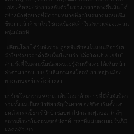
แน่จะคิดล่ะ? ว่าการสลับตัวในช่วงเวลากลางคืนนั้น ได้
สร้างนักฟุตบอลที่มีความหมายที่สุดในสมาคมคนหนึ่ง
ขึ้นมา แล้วก็ มันไม่ใช่แค่เรื่องฝีเท้าในสนามเพียงแค่นั้น
หนุ่มน้อยที่
เปลี่ยนโลก ได้รับจังหวะ ถูกสลับตัวลงไปแทนที่อาร์เต
ต้าในช่วงเวลาค่ำคืนนั้นมีนามว่า “เอ็คโคนร์ เบเยริน”
ลำแข้งที่ในตอนนั้นน้อยคนจะรู้จักหรือเคยได้เห็นหน้า
ค่าตามาก่อน เบเยรินลืมตามองโลกที่ กาเลญ่า เมือง
ทางแทบจะริมตลิ่งห่างจาก
บาร์เซโลน่าราว50 กม. เติบโตมาด้วยการที่มีทั้งยังบิดา
รวมทั้งแม่เป็นหน้าที่สำคัญในทางของชีวิต เริ่มตั้งแต่
ยุคตัวกระเปี๊ยก ที่ป๊ะป๋าชอบพาไปสนามฟุตบอลใกล้ๆ
สถานศึกษาในตอนสุดสัปดาห์ เวลาที่แม่ของเบเยรินก็มี
ผลต่อตัวเขา