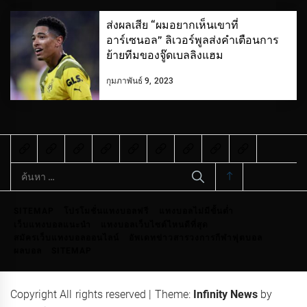
ส่งผลเสีย “ผมอยากเห็นเขาที่
อาร์เซนอล” ลิเวอร์พูลส่งคําเตือนการ
ย้ายทีมของจู๊ดเบลลิงแฮม
กุมภาพันธ์ 9, 2023
ค้นหา
สำหรับ:
SITEMAP
โปรโมชั่นแทงบอลฟรี
แทงบอลไม่มีขั้นต่ำ
เว็บแทงบอลแนะนำ
แทงบอลเว็บไซต์ไหนดีที่สุด
สมัครเว็บแทงบอลออนไลน์
อัพเดทข่าวสารวงการกีฬาฟุตบอล
ผลบอล
SITEMAP
Copyright All rights reserved
|
Theme:
Infinity News
by