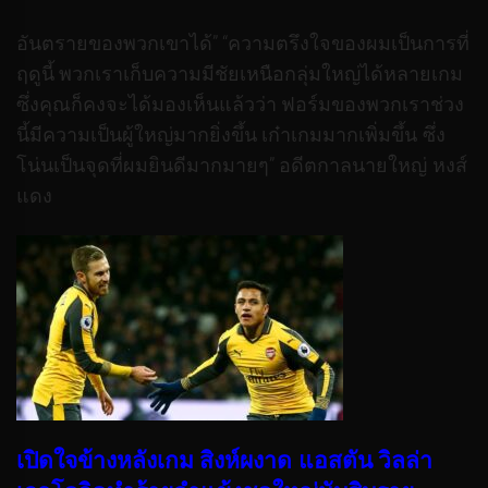
อันตรายของพวกเขาได้” “ความตรึงใจของผมเป็นการที่
ฤดูนี้ พวกเราเก็บความมีชัยเหนือกลุ่มใหญ่ได้หลายเกม
ซึ่งคุณก็คงจะได้มองเห็นแล้วว่า ฟอร์มของพวกเราช่วง
นี้มีความเป็นผู้ใหญ่มากยิ่งขึ้น เก๋าเกมมากเพิ่มขึ้น ซึ่ง
โน่นเป็นจุดที่ผมยินดีมากมายๆ” อดีตกาลนายใหญ่ หงส์
แดง
เปิดใจข้างหลังเกม สิงห์ผงาด แอสตัน วิลล่า