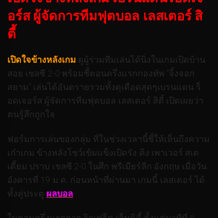
อร์ส ผู้จัดการทีมฟุตบอล เลสเตอร์ สิ
ตี้
เปิดใจข้างหลังเกม
ดูผู้ร่วมทีมเล่นได้นิ่งในเกมเปิดบ้าน
สอย เชลซี 2-0 พร้อมชี้ตอนครึ่งแรกกองทัพ “จิ้งจอก
สยาม” เล่นได้อันตรายรวมทั้งดุเดือดสุดๆเบรนแดน ร็
อดเจอร์ส ผู้จัดการทีมฟุตบอล เลสเตอร์ สิตี้ เปิดเผยว่า
ตนรู้สึกถูกใจ
ฟอร์มการเล่นของกลุ่ม ที่ในช่วงเวลานี้ชี้ให้เห็นถึงความ
เก๋าเกม ข้างหลังโชว์เข้มแข็งเปิดรัง คิง เพาเวอร์ สเต
เดี้ยม ปราบ เชลซี 2-0 ในศึก พรีเมียร์ลีก อังกฤษ เมื่อวัน
อังคารที่ 19 ม.ค. ก่อนหน้าที่ผ่านมา เกมนี้ เลสเตอร์ ได้
ทั้งคู่ประตู
ผลบอล
ในตอนครึ่งแรกจาก วิลเฟร็ด เอ็นดิดี้ ตั้งแต่นาทีที่ 6