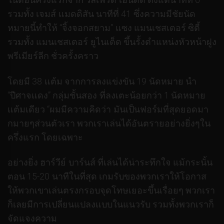
รวมทั้ง เจมส์ แมดดิสัน นาทีที่ 41 ซึ่งความมีชัยนัด
หมายนี้ทำให้ “จิ้งจอกสยาม” แซง แมนเชสเตอร์ ซิตี้
รวมทั้ง แมนเชสเตอร์ ยูไนเต็ด ขึ้นรั้งตำแหน่งหัวหน้าฝูง
พรีเมียร์ลีก ชั่วครั้งคราว
โดยมี 38 แต้ม จากการลงแข่งขัน 19 นัดหมาย นำ
“ปีศาจแดง” กลุ่มชั้นสอง ที่ลงเตะน้อยกว่า 1 นัดหมาย
แต้มเดียว “ผมมีความคิดว่า มันเป็นฟอร์มที่สุดยอดมา
กมายๆส่วนตัวเรา พวกเราเล่นได้อันตรายอย่างยิ่งๆใน
ครึ่งแรก โดยเฉพาะ
อย่างยิ่ง ฮาร์วีย์ บาร์นส์ ที่เล่นได้น่าระทึกใจ แม้กระนั้น
ตอน 15-20 นาทีในที่สุด เกมรับของพวกเราให้โอกาส
ให้พวกเขาเล่นตรงกรอบจุดโทษเยอะขึ้นเรื่อยๆ พวกเรา
ก็เลยมีการเปลี่ยนแปลงแบบในแนวรับ รวมทั้งพวกเราก็
จัดแจงความ