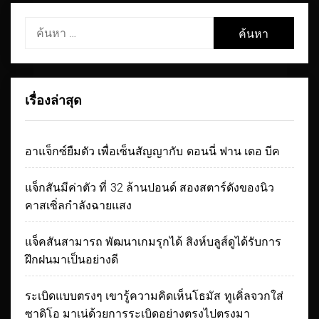
ค้นหา
สำหรับ:
เรื่องล่าสุด
อาแจ็กซ์ยืมตัว เพื่อเซ็นสัญญากับ ดอนนี่ ฟาน เดอ บีค
แจ็กสันมีค่าตัว ที่ 32 ล้านปอนด์ สองสตาร์ดังของนิว
คาสเซิ่ลกำลังฉายแสง
แจ็คสันสามารถ พัฒนาเกมรุกได้ สิงห์บลูส์ดูได้รับการ
ฝึกฝนมาเป็นอย่างดี
ระเบิดแบบตรงๆ เขารู้ความคิดเห็นโธมัส ทูเคิ่ลจวกใส่
ซาดิโอ มาเน่ด้วยการระเบิดอย่างตรงไปตรงมา