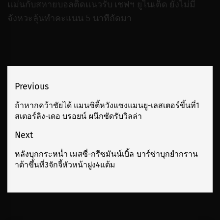
แม่นกับสหายบอลติดแนวรับ เชฟฯ ยูไนเต็ด ยังไม่มี
จังหวะลุ้นทำคะแนน 5 นาทีถัดมา
เมนู
Previous
นำทาง
ถ้าหากคว้าชัยได้ แมนซิตี้หวังแซงแมนยู-เลสเตอร์ขึ้นที่1
Previous
สเตอร์ลิง-เดอ บรอยน์ ผนึกซัดรับวิลล่า
เรื่อง
post:
Next
หลังบุกกระหน่ำ เมสซี่-กรีซมันน์เบิ้ล บาร์ซ่าบุกยำกราน
Next
าด้าขึ้นที่3จักจี้หัวหน้าฝูง4แต้ม
post: