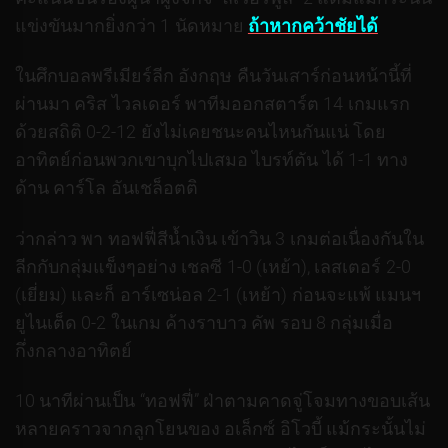
แข่งขันมากยิ่งกว่า 1 นัดหมาย
ถ้าหากคว้าชัยได้
ในศึกบอลพรีเมียร์ลีก อังกฤษ คืนวันเสาร์ก่อนหน้านี้ที่
ผ่านมา คริส ไวลเดอร์ พาทีมออกสตาร์ต 14 เกมแรก
ด้วยสถิติ 0-2-12 ยังไม่เคยชนะคนไหนกันแน่ โดย
อาทิตย์ก่อนพวกเขาบุกไปเสมอ ไบรท์ตัน ได้ 1-1 ทาง
ด้าน คาร์โล อันเชล็อตติ
ว่ากล่าว พา ทอฟฟี่สีน้ำเงิน เข้าวิน 3 เกมต่อเนื่องกันใน
ลีกกับกลุ่มแข็งๆอย่าง เชลซี 1-0 (เหย้า), เลสเตอร์ 2-0
(เยี่ยม) และก็ อาร์เซน่อล 2-1 (เหย้า) ก่อนจะแพ้ แมนฯ
ยูไนเต็ด 0-2 ในเกม ค้างราบาว คัพ รอบ 8 กลุ่มเมื่อ
กึ่งกลางอาทิตย์
10 นาทีผ่านเป็น “ทอฟฟี่” ฝ่าตามคาดจู่โจมทางขอบเส้น
หลายคราวจากลูกโยนของ อเล็กซ์ อิโวบี้ แม้กระนั้นไม่