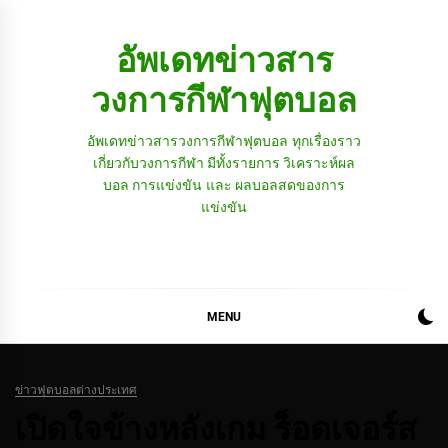
Skip
to
อัพเดทข่าวสาร
content
วงการกีฬาฟุตบอล
อัพเดทข่าวสารวงการกีฬาฟุตบอล ทุกเรื่องราว
เกี่ยวกับวงการกีฬา มีทั้งรายการ วิเคราะห์ผล
บอล การแข่งขัน และ ผลบอลสดของการ
แข่งขัน
MENU
ข่าวฟุตบอลต่างประเทศ
เปิดใจข้างหลังเกม ร็อดเจอร์ส