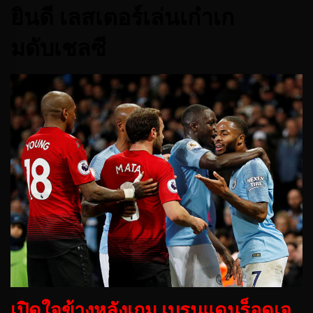
ยินดี เลสเตอร์เล่นเก๋าเก
มดับเชลซี
เปิดใจข้างหลังเกม เบรนแดนร็อดเจ