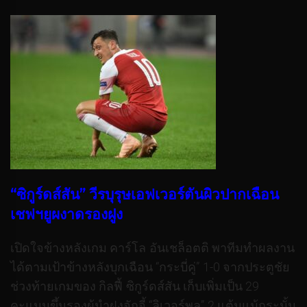
“ซิกูร์ดส์สัน” วีรบุรุษเอฟเวอร์ตันผิวปากเฉือน
เชฟฯยูผงาดรองฝูง
เปิดใจข้างหลังเกม คาร์โล อันเชล็อตติ พาทีมทำผลงาน
ได้ตามเป้าข้างหลังบุกเฉือน “กระบี่คู่” 1-0 จากประตูชัย
ช่วงท้ายเกมของ กิลฟี้ ซิกูร์ดส์สัน เก็บเพิ่มเป็น 29
คะแนนขึ้นรองผู้นำฝูงจักจี้ “ลิเวอร์พูล” 2 แต้มแม้กระนั้น