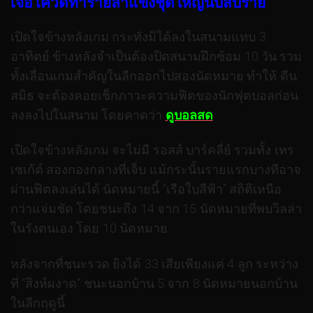
เจอโควิดทำร้ายลำแข้งชุดใหญ่นับสิบราย
เปิดใจข้างหลังเกม กระทั่งมิได้ลงในสนามแทบ 3
อาทิตย์ ข้างหลังจำเป็นต้องปิดสนามฝึกซ้อม 10 วัน รวม
ทั้งเลื่อนเกมสำคัญในลีกออกไปสองนัดหมาย ทำให้ ดีน
สมิธ จะต้องคอยเช็กภาวะความฟิตของนักฟุตบอลก่อน
ลงลงไปในสนาม โดยคาดว่า
ดูบอลสด
เปิดใจข้างหลังเกม จะไม่มี รอสส์ บาร์คลี่ย์ รวมทั้ง เทร
เซเก้ต์ สองกองกลางที่เจ็บ แม้กระนั้นรายแรกบางทีอาจ
ผ่านฟิตลงเล่นได้ นัดหมายนี้ “เรือใบสีฟ้า” สถิติเหนือ
กว่าแจ่มชัด โดยชนะถึง 14 จาก 15 นัดหมายที่พบวิลล่า
ในรังตนเอง โดย 10 นัดหมาย
หลังจากที่ชนะรวด ยิงได้ 33 เสียเพียงแค่ 4 ลูก ระหว่าง
ที่ “สิงห์ผงาด” ชนะนอกบ้าน 5 จาก 8 นัดหมายนอกบ้าน
ในลีกฤดูนี้