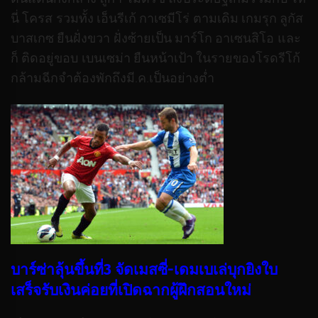
นี่ โครส รวมทั้ง เอ็นรีเก้ กาเซมีโร่ ตามเดิม เกมรุก ลูกัส
บาสเกซ ยืนฝั่งขวา ฝั่งซ้ายเป็น มาร์โก อาเซนสิโอ และ
ก็ ติดอยู่ขอบ เบนเซม่า ยืนหน้าเป้า ในรายของโรดรีโก้
กล้ามฉีกจำต้องพักถึงมี.ค.เป็นอย่างต่ำ
บาร์ซ่าลุ้นขึ้นที่3 จัดเมสซี่-เดมเบเล่บุกยิงใบ
เสร็จรับเงินค่อยที่เปิดฉากผู้ฝึกสอนใหม่