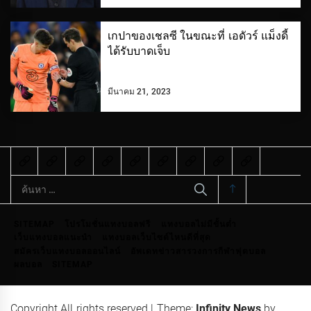
เกปาของเชลซี ในขณะที่ เอดัวร์ แม็งดี้
ได้รับบาดเจ็บ
มีนาคม 21, 2023
ค้นหา
สำหรับ:
SITEMAP
โปรโมชั่นแทงบอลฟรี
แทงบอลไม่มีขั้นต่ำ
เว็บแทงบอลแนะนำ
แทงบอลเว็บไซต์ไหนดีที่สุด
สมัครเว็บแทงบอลออนไลน์
อัพเดทข่าวสารวงการกีฬาฟุตบอล
ผลบอล
SITEMAP
Copyright All rights reserved
|
Theme:
Infinity News
by