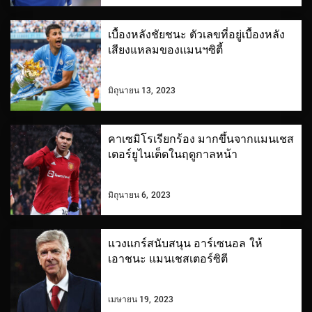
เบื้องหลังชัยชนะ ตัวเลขที่อยู่เบื้องหลัง
เสียงแหลมของแมนฯซิตี้
มิถุนายน 13, 2023
คาเซมิโรเรียกร้อง มากขึ้นจากแมนเชส
เตอร์ยูไนเต็ดในฤดูกาลหน้า
มิถุนายน 6, 2023
แวงแกร์สนับสนุน อาร์เซนอล ให้
เอาชนะ แมนเชสเตอร์ซิตี
เมษายน 19, 2023