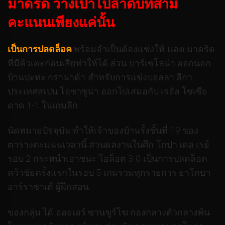
มาดริด วางเป้าไปลำดับที่สาม
คะแนนเพียงแค่นั้น
เป็นการปลดล็อค
พร้อมจำเป็นต้องแช่งให้ แอต.มาดริด
ที่มีคิวเตะก่อนเสียท่าให้ได้ ส่วน บาร์เซโลน่า ออกนอก
บ้านปะทะ กรานาด้า สำหรับการแข่งบอลลา ลีกา
ประเทศสเปน โอซาซูน่า ออกไปเสมอกับ เรอัล โซเซีย
ดาด 1-1 ในเกมลีก
นัดหมายปัจจุบัน ทำให้เจ้าของบ้านรั้งชั้นที่ 19 ของ
ตารางคะแนนเวลานี้ ส่วนผลงานในศึก โกปา เดล เรย์
รอบ 2 กระหน่ำเอาชนะ โอล็อต 3-0 เป็นการปลดล็อค
คว้าชัยครั้งแรกในรอบ 5 เกมรวมทุกรายการ ยาโกบา
อาร์ราซาเต้ ผู้ฝึกสอน
ของกลุ่ม ได้ ออยเอร์ ซานฆูร์โฆ กองกลางตัวกลางพ้น