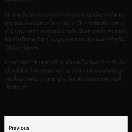
อีเกร์ มูเนียอิน กับ อเล็กซ์ เบร์เรนเกร์ ปฏิบัติหน้าที่ตัวรุก
ทางขอบเส้นสองฝั่ง กึ่งกลางมี ดานี่ การ์เซีย ที่จะแทรก
อูไน เบนเซดอร์ ลงคุมเกมร่วมกับ มิเกล เบสก้า ส่วนแผง
หลังยังเป็นชุดเดิม อูไน นูนเญซ ลงจับคู่เซนเตอร์กับ อิน
ญิโก้ มาร์ติเนซ
ส่วนตัวบุกปีกซ้าย-ขวายึดดังที่เคยเป็น อันเดร์ กาป้า กับ
ยูริ เบร์ชีเช่ ในรายของ เยราย อัลบาเรซ แนวรับมีปัญหา
เจ็บที่น่อง เหมือนกันกับ อูไน โลเปซ กองกลางตัวรับที่
เจ็บข้อเท้า
เมนู
Previous