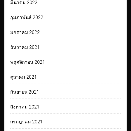
มีนาคม 2022
กุมภาพันธ์ 2022
มกราคม 2022
ธันวาคม 2021
พฤศจิกายน 2021
ตุลาคม 2021
กันยายน 2021
สิงหาคม 2021
กรกฎาคม 2021