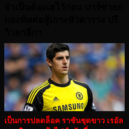
จำเป็นต้องเฮไว้ก่อน บาร์ซ่ายก
กองทัพต่อสู้เกาะหัวตาราง ปรี
วิวลาลีกา
เป็นการปลดล็อค ราชันชุดขาว เรอัล