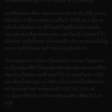
โควิดตั้งแต่ต้นฤดูกาล ซึ่งโน่นไม่ใช่ เรื่องที่ดีเลย
คุณเพียงพอจะคิดภาพออกเลยว่าเขาจำต้องใช้เวลาครู่
หนึ่งหนึ่งกว่าที่จะลงเล่นแบบเต็มกำลังได้ แต่ว่าตั้งแต่
แมื่อนั้นเป็นต้นมาเขาก็เป็นเลิศในผู้ที่เล่นได้เสมอต้น
เสมอปลายสูงที่สุดของพวกเราเลย ร็อบบี้ (แอนดรูว์ โร
เบิร์ตสัน) เองก็เป็นอย่างงั้นเช่นเดียวกัน เขาลงเล่นได้อยู่
เสมอรวมทั้งทำผลงานก้าวหน้าอยู่เป็นประจำ”
“ด้วยเหตุดังกล่าวโน่น (เรื่องฟอร์มการเล่น) ไม่สมควร
จะเป็นเหตุผลที่ทำให้เขาผิดเรียกติดกลุ่ม ทดลองเปรียบ
เทียบกับ ลิโอเนล เมสซี่ มองก็ได้ เขาเคยทำผลงานได้
ยอดเยี่ยมในทุกฤดู เวลาที่ช่วงนี้เขาเล่นได้ไม่ดีพอๆกับ
แต่ก่อน ยกตัวอย่างเช่นตอนปี 2005 กับ 2006 แม้
กระนั้นเขาก็ยังนับว่าเป็นนักฟุตบอลที่เก่งที่สุดในโลก
อยู่ดี”