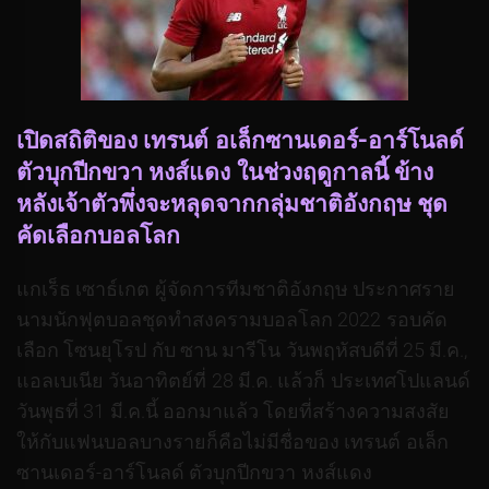
เปิดสถิติของ เทรนต์ อเล็กซานเดอร์-อาร์โนลด์
ตัวบุกปีกขวา หงส์แดง ในช่วงฤดูกาลนี้ ข้าง
หลังเจ้าตัวพึ่งจะหลุดจากกลุ่มชาติอังกฤษ ชุด
คัดเลือกบอลโลก
แกเร็ธ เซาธ์เกต ผู้จัดการทีมชาติอังกฤษ ประกาศราย
นามนักฟุตบอลชุดทำสงครามบอลโลก 2022 รอบคัด
เลือก โซนยุโรป กับ ซาน มารีโน วันพฤหัสบดีที่ 25 มี.ค.,
แอลเบเนีย วันอาทิตย์ที่ 28 มี.ค. แล้วก็ ประเทศโปแลนด์
วันพุธที่ 31 มี.ค.นี้ ออกมาแล้ว โดยที่สร้างความสงสัย
ให้กับแฟนบอลบางรายก็คือไม่มีชื่อของ เทรนต์ อเล็ก
ซานเดอร์-อาร์โนลด์ ตัวบุกปีกขวา หงส์แดง