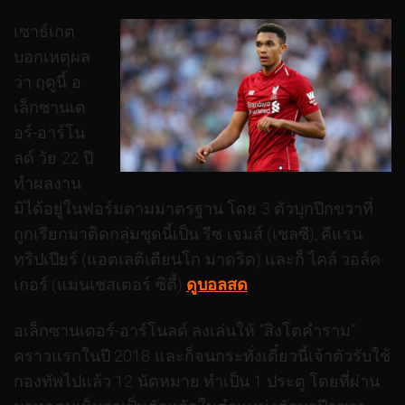
เซาธ์เกต
บอกเหตุผล
ว่า ฤดูนี้ อ
เล็กซานเด
อร์-อาร์โน
ลด์ วัย 22 ปี
ทำผลงาน
มิได้อยู่ในฟอร์มตามมาตรฐาน โดย 3 ตัวบุกปีกขวาที่
ถูกเรียกมาติดกลุ่มชุดนี้เป็น รีซ เจมส์ (เชลซี), คีแรน
ทริปเปียร์ (แอตเลติเตียนโก มาดริด) และก็ ไคล์ วอล์ค
เกอร์ (แมนเชสเตอร์ ซิตี้)
ดูบอลสด
อเล็กซานเดอร์-อาร์โนลด์ ลงเล่นให้ “สิงโตคำราม”
คราวแรกในปี 2018 และก็จนกระทั่งเดี๋ยวนี้เจ้าตัวรับใช้
กองทัพไปแล้ว 12 นัดหมาย ทำเป็น 1 ประตู โดยที่ผ่าน