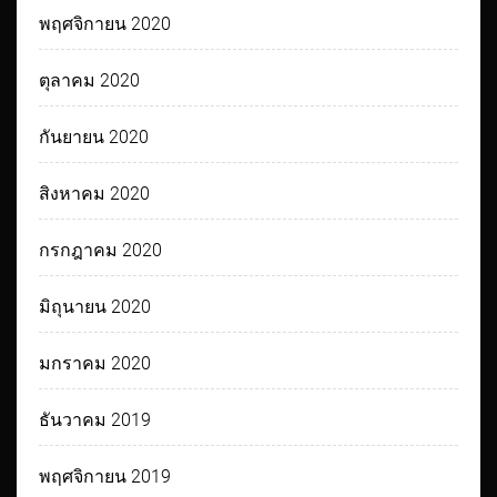
พฤศจิกายน 2020
ตุลาคม 2020
กันยายน 2020
สิงหาคม 2020
กรกฎาคม 2020
มิถุนายน 2020
มกราคม 2020
ธันวาคม 2019
พฤศจิกายน 2019