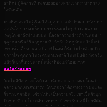
อาทิตย์ ผู้จัดการทีมฟุตบอลอย่างพวกเรากระทำตกลง
ใจที่คนอื่น
บางทีอาจจะไม่รู้เรื่องได้อยู่ตลอด แน่ๆว่าผมยกย่องการ
ตัดสินใจของ มึงเร็ธ แม้กระนั้นผมไม่รู้เรื่องว่าเพราะ
เหตุใดเขาถึงทำแบบนั้น เนื่องจากว่าอย่างต่ำในตอน 2
ฤดูก่อน หรือก็คือฤดูกาล ที่แล้วกับ 2 ฤดูก่อนหน้านั้นน่ะ
เทรนท์ อเล็กซานเดอร์-อาร์โนลด์ ก็นับว่าเป็นตัวบุกปีก
ขวา ที่สะดุดตา ในระดับนานาชาติ โน่นเป็นข้อเท็จจริง
แล้วก็เขาก็เก่งขนาดนั้นทั้งๆที่ยังแก่น้อยมากๆ”
แฉ1แข้งแมนยู
“ผมไม่มีปัญหาอะไรถ้าหากนักฟุตบอล ของผมโดนว่า
กล่าว พวกเขาสามารถ โดนต่อว่า ได้อีกทั้งจาก ผมและ
ก็จากบุคคลอื่น แต่ว่าโน่น เป็นความจริง เขาเป็นตัวบุก
ปีกขวา ที่เด่นในระดับ นานาชาติ เขาเริ่มฤดูนี้โดยที่ติด