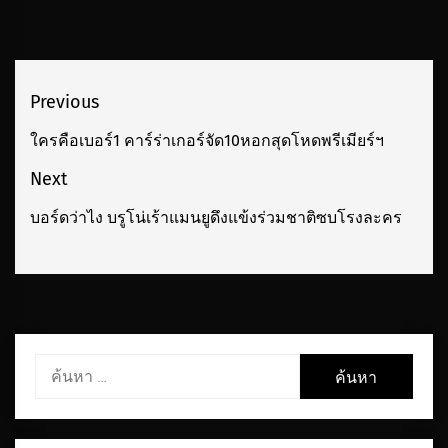
เมนู
Previous
นำทาง
ใครคือเบอร์1 คาร์ร่าเกอร์จัด10หอกสุดโหดพรีเมียร์ฯ
Previous
เรื่อง
post:
Next
บอร์ดว่าไง บรูโน่เร้าแมนยูดึงแข้งร่วมชาติซบโรงละคร
Next
post:
ค้นหา
สำหรับ: