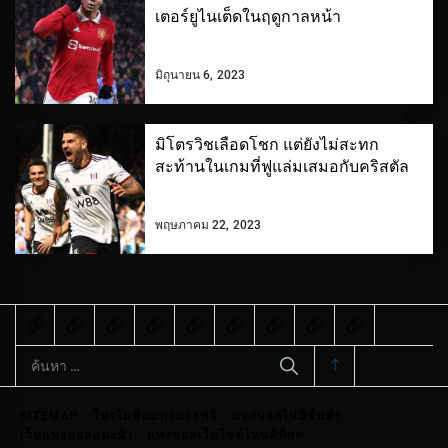
เตอร์ยูไนเต็ดในฤดูกาลหน้า
มิถุนายน 6, 2023
มิโตรวิชเลือดโชก แต่ยังไม่สะทก
สะท้านในเกมที่ฟูแล่มเสมอกับคริสตัล
พฤษภาคม 22, 2023
ค้นหา
สำหรับ:
SITEMAP
โปรโมชั่นแทงบอลฟรี
แทงบอลไม่มีขั้นต่ำ
เว็บแทงบอลแนะนำ
แทงบอลเว็บไซต์ไหนดีที่สุด