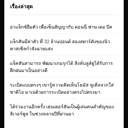
เรื่องล่าสุด
อาแจ็กซ์ยืมตัว เพื่อเซ็นสัญญากับ ดอนนี่ ฟาน เดอ บีค
แจ็กสันมีค่าตัว ที่ 32 ล้านปอนด์ สองสตาร์ดังของนิว
คาสเซิ่ลกำลังฉายแสง
แจ็คสันสามารถ พัฒนาเกมรุกได้ สิงห์บลูส์ดูได้รับการ
ฝึกฝนมาเป็นอย่างดี
ระเบิดแบบตรงๆ เขารู้ความคิดเห็นโธมัส ทูเคิ่ลจวกใส่
ซาดิโอ มาเน่ด้วยการระเบิดอย่างตรงไปตรงมา
ได้ร่วมงานอีกครั้ง เฮนเดอร์สันเป็นผู้เล่นคนสำคัญของ
ลิเวอร์พูล ในช่วงหลายปีที่ผ่านมา