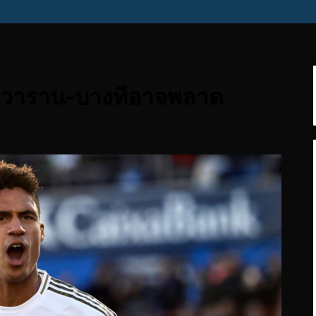
ตัววาราน-บางทีอาจพลาด