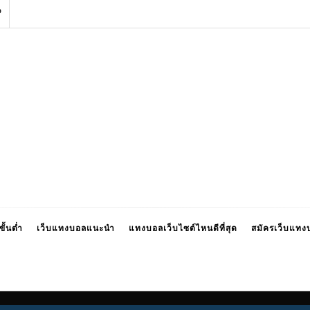
ั้นต่ำ
เว็บแทงบอลแนะนำ
แทงบอลเว็บไซต์ไหนดีที่สุด
สมัครเว็บแทง