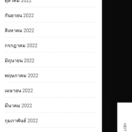
ตุลาคม 2022
กันยายน 2022
สิงหาคม 2022
กรกฎาคม 2022
มิถุนายน 2022
พฤษภาคม 2022
เมษายน 2022
มีนาคม 2022
กุมภาพันธ์ 2022