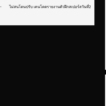
-
ไม่สนโดนปรับ เคนโดดรายงานตัวฝึกสเปอร์สวันที่2
Next
post: