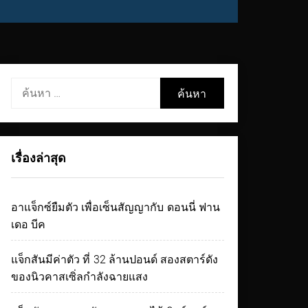
ค้นหา
สำหรับ:
เรื่องล่าสุด
อาแจ็กซ์ยืมตัว เพื่อเซ็นสัญญากับ ดอนนี่ ฟาน
เดอ บีค
แจ็กสันมีค่าตัว ที่ 32 ล้านปอนด์ สองสตาร์ดัง
ของนิวคาสเซิ่ลกำลังฉายแสง