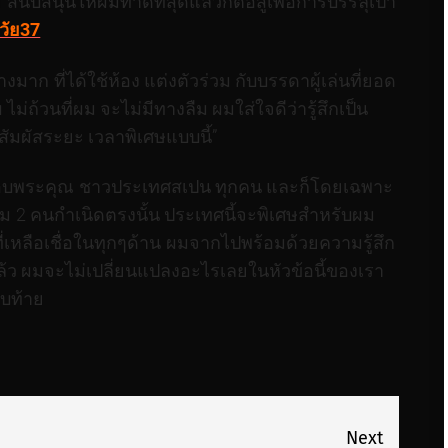
นับสนุนให้ผมทำดีที่สุดแล้วก็ต่อสู้เพื่อการบรรลุเป้า
วัย37
ย่างมาก ที่ได้ใช้ห้อง แต่งตัวร่วม กับบรรดาผู้เล่นที่ยอด
ไม่ถ้วนที่ผม จะไม่มีทางลืม ผมใส่ใจดีว่ารู้สึกเป็น
ด้สัมผัสระยะ เวลาพิเศษแบบนี้”
อขอบพระคุณ ชาวประเทศสเปน ทุกคน และก็โดยเฉพาะ
งผม 2 คนกำเนิดตรงนั้น ประเทศนี้จะพิเศษสำหรับผม
ี่เหลือเชื่อในทุกๆด้าน ผมจากไปพร้อมด้วยความรู้สึก
างแล้ว ผมจะไม่เปลี่ยนแปลงอะไรเลยในหัวข้อนี้ของเรา
ตบท้าย
Next