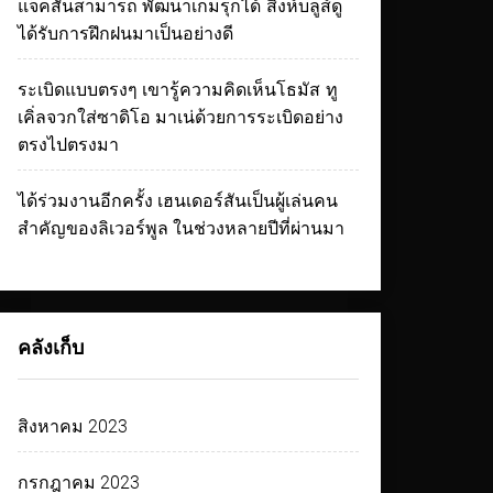
แจ็คสันสามารถ พัฒนาเกมรุกได้ สิงห์บลูส์ดู
ได้รับการฝึกฝนมาเป็นอย่างดี
ระเบิดแบบตรงๆ เขารู้ความคิดเห็นโธมัส ทู
เคิ่ลจวกใส่ซาดิโอ มาเน่ด้วยการระเบิดอย่าง
ตรงไปตรงมา
ได้ร่วมงานอีกครั้ง เฮนเดอร์สันเป็นผู้เล่นคน
สำคัญของลิเวอร์พูล ในช่วงหลายปีที่ผ่านมา
คลังเก็บ
สิงหาคม 2023
กรกฎาคม 2023