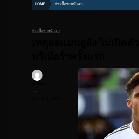
HOME
ข่าวซื้อขายนักเตะ
ข่าวซื้อขายนักเตะ
เหตุผลแมนยูยัง ไม่เปิด
พรีเมียร์ฯครั้งแรก
ADMINS
สิงหาคม 3, 2021