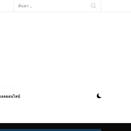
ค้นหา
สำหรับ:
บอลออนไลน์