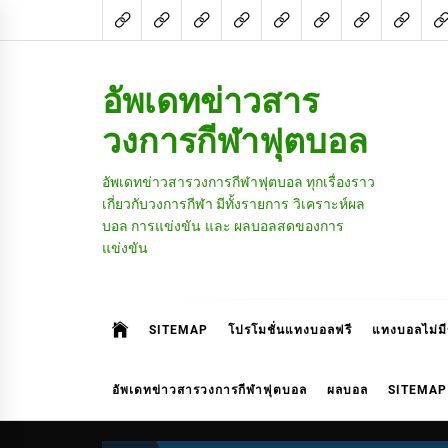
Skip
to
content
อัพเดทข่าวสาร
วงการกีฬาฟุตบอล
อัพเดทข่าวสารวงการกีฬาฟุตบอล ทุกเรื่องราว
เกี่ยวกับวงการกีฬา มีทั้งรายการ วิเคราะห์ผล
บอล การแข่งขัน และ ผลบอลสดของการ
แข่งขัน
SITEMAP
โปรโมชั่นแทงบอลฟรี
แทงบอลไม่มีข
อัพเดทข่าวสารวงการกีฬาฟุตบอล
ผลบอล
SITEMAP