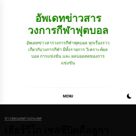
Skip
to
อัพเดทข่าวสาร
content
วงการกีฬาฟุตบอล
อัพเดทข่าวสารวงการกีฬาฟุตบอล ทุกเรื่องราว
เกี่ยวกับวงการกีฬา มีทั้งรายการ วิเคราะห์ผล
บอล การแข่งขัน และ ผลบอลสดของการ
แข่งขัน
MENU
ข่าวฟุตบอลต่างประเทศ
เฮียร์วีโก เชลซีปิดดีลลูกา