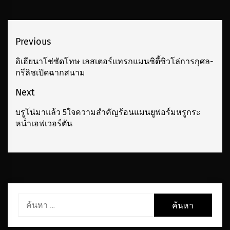
เมนู
Previous
นำทาง
อิเฮียนาโช่ซัดโทษ เลสเตอร์แทรกแมนซิตี้ซิวโล่การกุศล-
Previous
กรีลิชเปิดฉากสนาม
เรื่อง
post:
Next
บรูโน่มาแล้ว 5ใจความสำคัญร้อนแมนยูฟอร์มหรูกระ
Next
หน่ำเอฟเวอร์ตัน
post:
ค้นหา
สำหรับ: