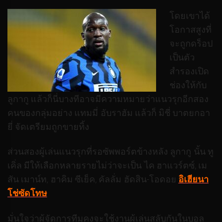
โดยเขาได้
โอกาสสูงที่
จะถูกดร็อป
เป็นตัว
สำรองเปิด
ช่องให้กับ
ลูกากู แล้วก็นี่บางทีอาจมีความหมายว่าแนวรุกอีกสอง
คนของกลุ่มอย่าง แทมมี่ อับราฮัม แล้วก็ มิชี่ บาตยกอา
ยี่ จัดเตรียมถูกขายทิ้ง
ส่วนสองผู้เล่นแนวรุกที่รอซัพพอร์ตข้างหลัง ลูกากู นั้น ทู
เคิ่ล มีให้เลือกหลายรายไม่ว่าจะเป็น ไค ฮาแวร์ตซ์, เม
สัน เมาน์ท, ฮาคิม ซีเย็ค, คัลลั่ม ฮัดสิน-โอดอย
อิเฮียนา
โช่ซัดโทษ
มั่นใจว่าผู้จัดการทีมคงจะใช้งานผู้เล่นสลับกันในบอล