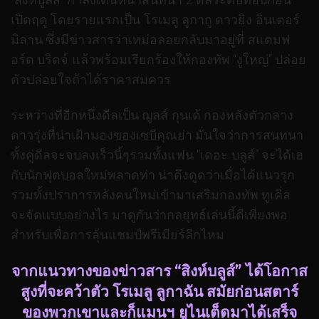
เปิดฤดู โดยรายแรกเป็น โรเมลู ลูกากู ดาวยิง อินเตอร์
มิลาน ซึ่งมีข่าวสารว่าเหม่อลอยกลับมาอยู่ที่ สแตมฟ
อร์ด บริดจ์ แล้วพร้อมเรียกร้องให้กองทัพ “งูใหญ่” ปล่อย
ตัวปล่อยใจถ้าได้ราคาสมควร
ระหว่างที่อีกหนึ่งดีลเป็น ฌูลส์ กุนเด้ กองหลังตัวกลาง
ดาวรุ่งที่น่าเฝ้ามองของเซบีคุณย่า มั่นใจว่าการสนทนา
ทั้งคู่ดีลจะจบลงเร็วนี้ๆรวมทั้งแฟน “เดอะ บลูส์” จะได้เฮ
กับนักฟุตบอลใหม่พลาดท่า น่าดึงดูดว่าเมื่อได้แนวรุก
รวมทั้งปราการหลังคนใหม่เข้ามาเสริมกองทัพ ทูเคิ่ล
จะจัดแบบอย่างไร มาดูกันว่ากลยุทธ์เล่นนี้ดีเพียงพอ
สำหรับเพื่อการลุ้นแชมป์พรีเมียร์ลีกไหม
จากแนวทางของข่าวสาร “สิงห์บลูส์” ได้โอกาส
สูงที่จะคว้าตัว โรเมลู ลูกาฉัน สมัยก่อนสตาร์
ของพวกเขาและก็แมนฯ ยูไนเต็ดมาได้เสร็จ