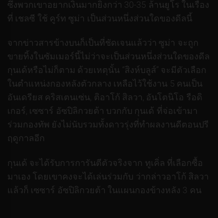
ซึ่งพวกเขาอยากเงินมากยิ่งกว่า 30-35 ล้านยูโร ในเรื่อง
ที่ เชลซี ใช้ คูร์ท ซูม่า เป็นส่วนหนึ่งส่วนใดของดีลนี้
จากข่าวสารข้างบนก็เป็นที่ชัดเจนแล้วว่า ซูม่า จะถูก
ขายทิ้งในซัมเมอร์นี้ไม่ว่าจะเป็นส่วนหนึ่งส่วนใดของดีล
กุนเด้หรือไม่ก็ตาม ด้วยเหตุนั้น “สิงห์บลูส์” จะมีตัวเลือก
ในตำแหน่งกองหลังตัวกลาง เหลือไว้ใช้งาน 5 คนเป็น
อันเดรียส คริสเตนเซ่น, ติอาโก้ สิลวา, อันโตนิโอ รือดิ
เกอร์, เซซาร์ อัซปิลิกวยต้า บวกกับ กุนเด้ ที่จ่อเข้ามา
ร่วมกองทัพ ยังไม่นับรวมทั้งดาวรุ่งที่ทำผลงานดีตอนปรี
ฤดูกาลอีก
กุนเด้ จะได้รับการการันตีตัวจริงจาก ทูเคิ่ล ที่เลือกซื้อ
มาเอง โดยเขาคงจะได้เล่นร่วมกับ ว่ากล่าวอาโก้ สิลวา
แล้วก็ เซซาร์ อัซปิลิกวยต้า ในแผนกองข้างหลัง 3 คน