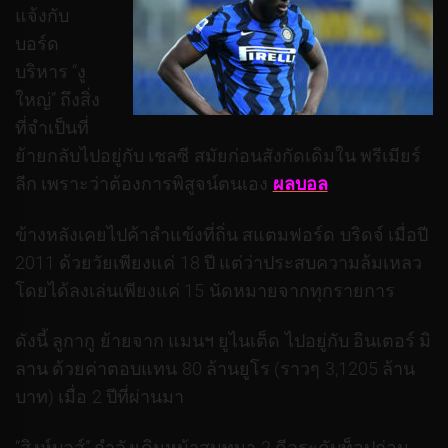
แจ้งกับ
บอร์ด
บริหาร “งู
ใหญ่” ถึงสิ่ง
ที่จำเป็นที่
ย้ายกลับไปอยู่กับ เชลซี สมัยก่อนสังกัดเดิมใน พรีเมียร์
ลีก เพราะว่าต้องการพิสูจน์ตนเอง
ผลบอล
ข้างหลังเคยไปค้าลำแข้งที่ถิ่น สแตมฟอร์ด บริดจ์ เมื่อปี
2011 ด้วยวัยเพียงแค่ 18 ปี แต่ว่าประสบความล้มเหลว
โดยได้ลงเล่นเพียงแค่ 15 นัดหมายจากทุกรายการ
ดังนี้ ลูกากู ย้ายจาก แมนฯ ยูไนเต็ด ไปอยู่กับ อินเตอร์ มิ
ลาน ด้วยค่าตอบแทน 80 ล้านยูโร (ราวๆ 3,1205 ล้าน
บาท) เมื่อ 2 ปีที่ผ่านมา
“สิงห์บูลส์” กำลังเดินหน้าสนทนา 2 ดีลระดับท็อปก่อน