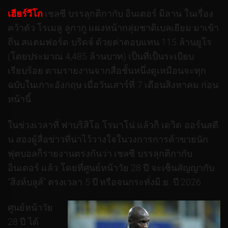
เฮียร์วีโก
เชลซี บรรลุกติกากับ อินเตอร์ มิลาน ในเรื่อง
คว้าตัว โรเมลู ลูกากู แผงหน้ากลุ่มชาติเบลเยียม มาเข้า
ถิ่น สแตมฟอร์ด บริดจ์ ด้วยค่าตอบแทน 115 ล้านยูโร
(โดยประมาณ 4,485 ล้านบาท) เป็นที่เป็นระเบียบ
เรียบร้อย ตามรายงานจากสื่อชั้นหนึ่งดูเหมือนจะทุก
ฉบับในเกาะอังกฤษ เมื่อวันเสาร์ที่ 7 เดือนสิงหาคม ก่อน
หน้านี้
ในช่วงเวลาที่ ฟาบริสิโอ โรมาโน่ แล้วก็ เดวิด ออร์นสตี
น สองผู้สื่อข่าวที่น่าไว้วางใจในวงการการค้าขายนัก
ฟุตบอลก็รายงานตรงกันว่า เชลซี บรรลุกติกากับ
อินเตอร์ แล้ว โดยที่ศูนย์หน้าวัย 28 ปี จะเซ็นสัญญากับ
“สิงห์บลูส์” ตรงเวลา 5 ปี หรือจนกระทั่งมิ.ย. ปี 2026
ศูนย์หน้าวัย
28 ปี ได้