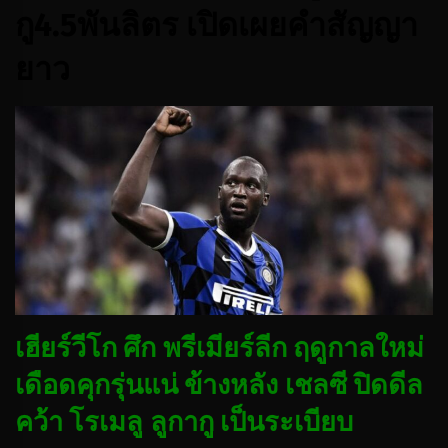
กู4.5พันลิตร เปิดเผยคำสัญญา
ยาว
เฮียร์วีโก ศึก พรีเมียร์ลีก ฤดูกาลใหม่
เดือดคุกรุ่นแน่ ข้างหลัง เชลซี ปิดดีล
คว้า โรเมลู ลูกากู เป็นระเบียบ