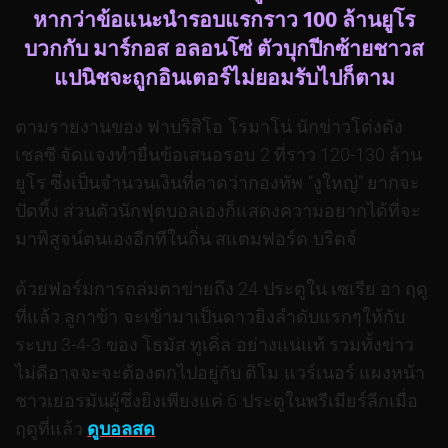
หากว่าข้อแนะนำรอบแรกราว 100 ล้านยูโร
บวกกับ มาร์กอส อลอนโซ่ ตัวบุกปีกซ้ายชาวส
แปนิชจะถูกอินเตอร์ไม่ยอมรับไปก็ตาม
ตามรายงานของ ฟาบริสิโอ โรมาโน่ นักข่าวโด่งดัง
เชลซี จัดแจงทำยื่นข้อเสนอรอบ 2 ที่ราว 120-130 ล้าน
ยูโร ซึ่งเป็นจำนวนเงินที่คาดว่ากองทัพ “งูใหญ่” ยากจะ
ปัดทิ้ง ส่วนตัวนักฟุตบอลเองก็แสดงความอยากได้ที่จะ
มาพิสูจน์ตนเองอีกทีในถิ่น สแตมฟอร์ด บริดจ์
ด้วยฟอร์มการถล่มตาข่ายถึง 24 ประตูใน เซเรีย อา ฤดู
ที่แล้ว ลูกาข้า จะเข้ามาเป็นดาวยิงลำดับแรกๆให้กับ
ระบบ 3-4-3 ของ โธมัส ทูเคิ่ล อย่างแน่แท้ รวมทั้งข่าว
ไม่ดีอาจจะจะต้องตกไปอยู่กับ ติโม แวร์เนอร์ แผงหน้า
ชาวเยอรมันผู้ซึ่งยิงเพียงแค่ 6 ประตูในพรีเมียร์ลีกเมื่อ
ฤดูที่แล้ว
ดูบอลสด