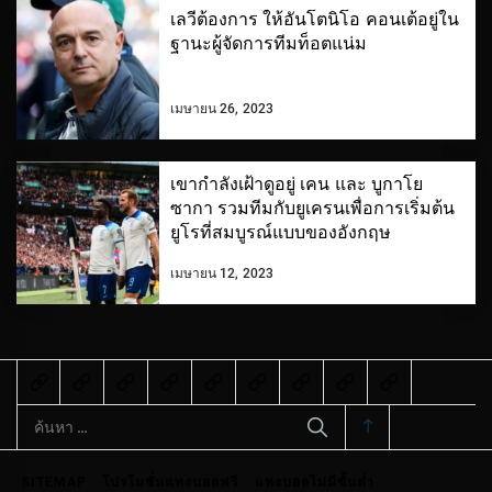
เลวีต้องการ ให้อันโตนิโอ คอนเต้อยู่ใน
ฐานะผู้จัดการทีมท็อตแน่ม
เมษายน 26, 2023
เขากำลังเฝ้าดูอยู่ เคน และ บูกาโย
ซากา รวมทีมกับยูเครนเพื่อการเริ่มต้น
ยูโรที่สมบูรณ์แบบของอังกฤษ
เมษายน 12, 2023
ค้นหา
สำหรับ:
SITEMAP
โปรโมชั่นแทงบอลฟรี
แทงบอลไม่มีขั้นต่ำ