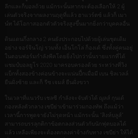
ลีกและก็บอลถ้วย แม้กระนั้นหากจะต้องเลือกให้ 2 ผู้
เล่นตัวจริงจากผลงานฤดูที่แล้ว ฮาแวร์ตซ์ แล้วก็ เมา
น์ท ได้โอกาสออกตัวตัวจริงสูงขึ้นมากยิ่งกว่าบุคคลอื่น
ดินแดนกึ่งกลาง 2 คนยังประกอบไปด้วยผู้เล่นชุดเดิม
อย่าง จอร์จินโญ่ รวมทั้ง เอ็นโกโล่ ก็องเต้ ซึ่งทั้งคู่คนอยู่
ในตอนฟอร์มกำลังพีคโดยยิ่งไปกว่านั้นรายแรกที่ได้
แชมป์บอลยูโร 2020 มาครอบครองด้วย ระหว่างที่วิง
แบ็กทั้งสองข้างค่อนข้างจะแน่นปึ้กเมื่อมี เบน ชิลเวลล์
ยืนฝั่งซ้าย และก็ รีซ เจมส์ ยืนฝั่งขวา
ในเวลาที่แนวรับ เชลซี กำลังจะจับตัวได้ ฌูลส์ กุนเด้
กองหลังตัวกลาง เซบีย่าเข้ามาร่วมกองทัพ ถึงแม้ว่า
เวลานี้การพูดจายังไม่รุดหน้า แม้กระนั้น “สิงห์บลูส์”
สามารถบรรลุกติกาข้อตกลงส่วนตัวกับนักฟุตบอลได้
แล้ว เหลือเพียงจะต้องตกลงค่าจ้างกับทาง เซบีย่า ให้ได้