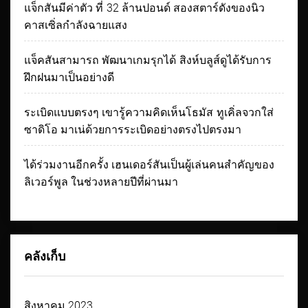
แจ็กสันมีค่าตัว ที่ 32 ล้านปอนด์ สองสตาร์ดังของนิว
คาสเซิ่ลกำลังฉายแสง
แจ็คสันสามารถ พัฒนาเกมรุกได้ สิงห์บลูส์ดูได้รับการ
ฝึกฝนมาเป็นอย่างดี
ระเบิดแบบตรงๆ เขารู้ความคิดเห็นโธมัส ทูเคิ่ลจวกใส่
ซาดิโอ มาเน่ด้วยการระเบิดอย่างตรงไปตรงมา
ได้ร่วมงานอีกครั้ง เฮนเดอร์สันเป็นผู้เล่นคนสำคัญของ
ลิเวอร์พูล ในช่วงหลายปีที่ผ่านมา
คลังเก็บ
สิงหาคม 2023