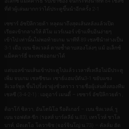
อเล็กซ์ แม็คคาร์ธี่ รับเข้าซอง จนกระทั่งนาทีที่ 84 เชลซี
ที่ตัวผู้เล่นมากกว่าได้ประตูขึ้นนำอีกครั้ง 2-1
เซซาร์ อัซปิลิกวยต้า หลุดมาถึงสุดเส้นหลังแล้วเปิด
เรียดเข้ากลางให้ ติโม แวร์เนอร์ เข้าแท็บอินง่ายๆ
เข้าไป เท่านั้นไม่พอท้ายเกม นาทีที่ 89 เชลซีนำห่างเป็น
3-1 เมื่อ เบน ชิลเวลล์ ตามซ้ำดาบสองโล่งๆ แม้ อเล็กซ์
แม็คคาร์ธี่ จะเซฟออกมาได้
แต่บอลข้ามเส้นเข้าประตูไปแล้ว เวลาที่เหลือไม่มีประตู
เพิ่ม จบเกม เชลซีชนะ เซาธ์แฮมป์ตัน3-1 ขยับแซง
ลิเวอร์พูล ขึ้นไปรั้งจ่าฝูงชั่วคราว รายชื่อผู้เล่นทั้งสองทีม
เชลซี (3-4-2-1) : เอดูอาร์ เมนดี้ – เซซาร์ อัซปิลิกวยต้า ,
ติอาโก้ ซิลวา, อันโตนิโอ รือดิเกอร์ – เบน ชิลเวลล์, รู
เบน รอฟตัส-ชีก (รอสส์ บาร์คลีย์ น.83), เทรโวห์ ชาโล
บาห์, มัตเตโอ โควาซิช (จอร์จินโญ่ น.73) – คัลลั่ม ฮัด