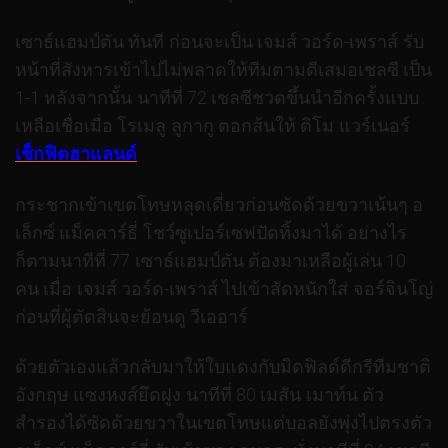
เซาธ์แฮมป์ตัน ทันที ก่อนจะเป็น เจมส์ วอร์ด-เพราส์ รับ
หน้าที่สังหารเข้าไปไม่พลาดให้ทีมตามตีเสมอเชลซี เป็น
1-1 หลังจากนั้น นาทีที่ 72 เชลซีชวดขึ้นนำอีกครั้งแบบ
เหลือเชื่อเมื่อ โรเมลู ลูกากู ตอกส้นให้ ติโม แวร์เนอร์
เช็กฟิตฮาแลนด์
กระชากเข้าเขตโทษหลุดเดี่ยวก่อนซัดด้วยขวาเน้นๆ อ
เล็กซ์ แม็คคาร์ธี่ โชว์ซูเปอร์เซฟปัดทิ้งมาได้ อย่างไร
ก็ตามนาทีที่ 77 เซาธ์แฮมป์ตัน ต้องมาเหลือผู้เล่น 10
คน เมื่อ เจมส์ วอร์ด-เพราส์ ไปเข้าสัดหนักใส่ จอร์จินโญ่
ก่อนที่ผู้ตัดสินจะย้อนดู วีเออาร์
ด้วยตัวเองแล้วกลับมาให้ใบแดงกับมิดฟิลด์ดีกรีทีมชาติ
อังกฤษ แซงหงส์ยึดฝูง นาทีที่ 80 เมสัน เมาท์น ตัว
สำรองได้ซัดด้วยขวาในเขตโทษแต่บอลยังพุ่งไปตรงตัว