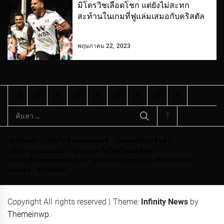
มิโตรวิชเลือดโชก แต่ยังไม่สะทก
สะท้านในเกมที่ฟูแล่มเสมอกับคริสตัล
พฤษภาคม 22, 2023
ค้นหา
สำหรับ:
SITEMAP
โปรโมชั่นแทงบอลฟรี
แทงบอลไม่มีขั้นต่ำ
เว็บแทงบอลแนะนำ
แทงบอลเว็บไซต์ไหนดีที่สุด
สมัครเว็บแทงบอลออนไลน์
อัพเดทข่าวสารวงการกีฬาฟุตบอล
ผลบอล
SITEMAP
Copyright All rights reserved
|
Theme:
Infinity News
by
Themeinwp
.