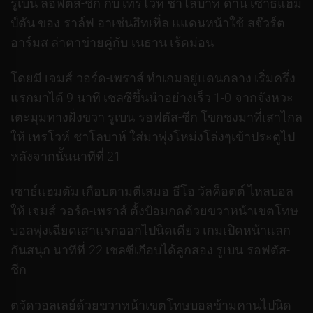
รูเบน ลอฟตัส-ชีก กับ เทรโวห์ ชาโลบาห์ ด้าน เซาธ์แฮม
ป์ตัน ของ ราล์ฟ ฮาเซ่นฮึทเทิ่ล แแดนหน้าใช้ สจ๊วร์ต
อาร์มส ล่าตาข่ายคู่กับ เนธาน เร้ดม่อน
โดยมี เจมส์ วอร์ด-เพราส์ ทำเกมอยู่แดนกลาง เริ่มครึ่ง
แรกมาได้ 9 นาที เชลซีขึ้นนำอย่างเร็ว 1-0 จากจังหวะ
เตะมุมทางฝั่งขวา รูเบน รอฟตัส-ชีก โขกชงมาที่เสาไกล
ให้ เทรโวห์ ชาโลบาห์ ใส่มาพุ่งโหม่งโล่งๆเข้าประตูไป
หลังจากนั้นนาทีที่ 21
เซาธ์แฮมตัม เกือบตามตีเสมอ ธีโอ วัลค็อตต์ ไหลบอล
ให้ เจมส์ วอร์ด-เพราส์ ตั้งป้อมกดด้วยขวาหน้าเขตโทษ
บอลพุ่งเฉียดเสาแรกออกไปนิดเดียว เกมเปิดหน้าแลก
กันสนุก นาทีที่ 22 เชลซีเกือบได้ลูกสอง รูเบน รอฟตัส-
ชีก
ตวัดวอลเลย์ด้วยขวาหน้าเขตโทษบอลข้ามคานไปนิด