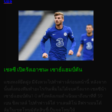
บอล
เชลซี เปิดรังเอาชนะ เซาธ์แฮมป์ตัน
แซงหงส์ยึดฝูง มีจังหวะไปทำฟาวล์ก่อนหน้านี้ หลังจาก
นั้นทั้งสองทีมทำอะไรกันเพิ่มไม่ได้จบครึ่งแรก เชลซีนำ
เซาธ์แฮมป์ตัน1-0 ครึ่งหลังเกมดำเนินมาถึงนาทีที่ 59
เบน ชิลเวลล์ ไปทำฟาวล์ใส่ วาเลนติโน่ ลีฟราเมนโต้
ล้มในเขตโทษผู้ตัดสินชี้เป็นจุดโทษให้