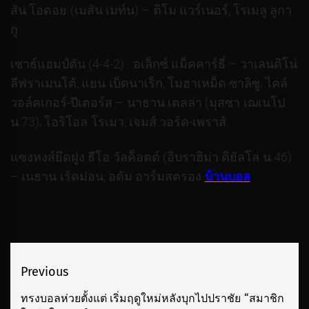
สัน โอดอย (เมสัน เมท์น) – ติโม แวร์เนอร์, โรเมลู ลูกา
กู
เซาธ์แฮมป์ตัน (4-4-2) : อเล็กซ์ แม็คคาร์ธี่ – วาเลนติโน่
ลีฟราเมนโต้, แยน เบ็ดนาเร็ก, โมฮาเหม็ด ซาลิซู, ไคล์
วอล์คเกอร์-ปีเตอร์ส – นาธาน เตลล่า (มุสซ่า เฌเนโป
น.73), โอริโอล โรเมว, เจมส์ วอร์ด-เพราส์,
แซงหงส์ยึดฝูง ธีโอ วัลค็อตต์ (อิบราฮิม่า ดิยัลโล่ น.46)
– เนธาน เร้ดม่อน, อดัม อาร์มสตรอง
บ้านบอล
เมนู
Previous
นำทาง
ทรงบอลห่วยตั้งแต่ เริ่มฤดูใหม่หลังบุกไปปราชัย “สมาชิก
Previous