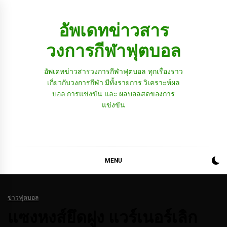
Skip
to
อัพเดทข่าวสาร
content
วงการกีฬาฟุตบอล
อัพเดทข่าวสารวงการกีฬาฟุตบอล ทุกเรื่องราว
เกี่ยวกับวงการกีฬา มีทั้งรายการ วิเคราะห์ผล
บอล การแข่งขัน และ ผลบอลสดของการ
แข่งขัน
MENU
ข่าวฟุตบอล
แซงหงส์ยึดฝูง แวร์เนอร์เลิก