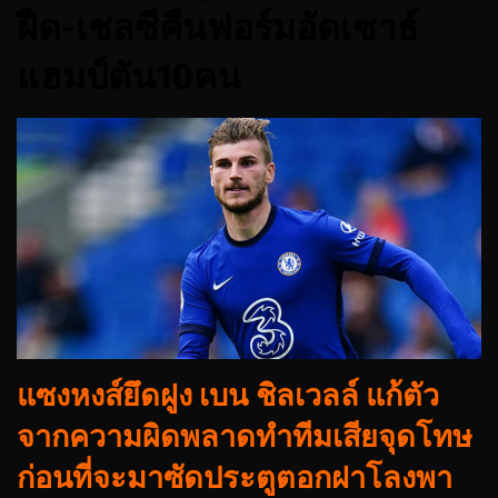
ฝืด-เชลซีคืนฟอร์มอัดเซาธ์
แฮมป์ตัน10คน
แซงหงส์ยึดฝูง เบน ชิลเวลล์ แก้ตัว
จากความผิดพลาดทำทีมเสียจุดโทษ
ก่อนที่จะมาซัดประตูตอกฝาโลงพา