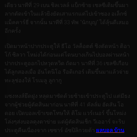
เดียว นาทีที่ 29 เบน ชิลเวลล์ แบ็กซ้าย เชลซีเติมขึ้นมา
ลากตัดเข้าในแล้วยิงยัดเสาแรกแต่ไปเข้าซอง อเล็กซ์
แม็คคาร์ธี่ จากนั้น นาทีที่ 33 ทัพ “นักบุญ” ได้ลุ้นตีเสมอ
อีกครั้ง
เปิดมาหน้าปากประตูให้ ธีโอ วัลค็อตต์ ชิงตัดหน้า ติอา
โก้ ซิลวา โหม่งได้ก่อนแต่โดนบางเกินไปบอลผ่านหน้า
ปากประตูออกไปหวุดหวิด ถัดมา นาทีที่ 36 เชลซีเกือบ
ได้ลูกสองเมื่อ อันโตนิโอ รือดิเกอร์ เติมขึ้นมาแล้วจ่าย
ทะลุช่องให้ โรเมลู ลูกากู
แซงหงส์ยึดฝูง หลุดมาซัดด้วยซ้ายเข้าประตูไป แต่มีธง
จากผู้ช่วยผู้ตัดสินมาก่อน นาทีที่ 41 คัลลั่ม ฮัดสัน โอ
ดอย เปิดบอลเข้าเขตโทษให้ ติโม แวร์เนอร์ ขึ้นโหม่ง
โล่งๆส่งบอลตุงตาข่าย แต่ผู้ตัดสินเช็ก วีเออาร์ จะริบ
ประตูคืนเนื่องจาก เซซาร์ อัซปิลิกวยต้า
ผลบอล บ้าน