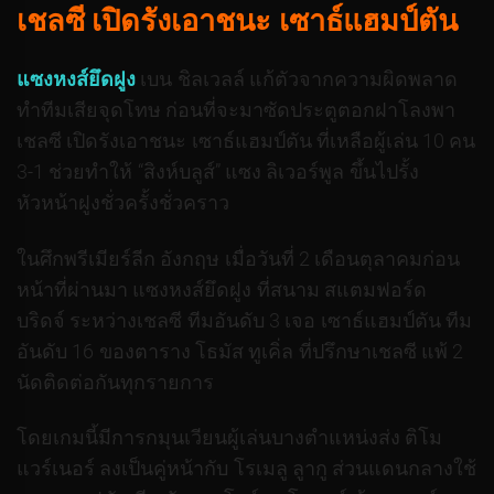
เชลซี เปิดรังเอาชนะ เซาธ์แฮมป์ตัน
แซงหงส์ยึดฝูง
เบน ชิลเวลล์ แก้ตัวจากความผิดพลาด
ทำทีมเสียจุดโทษ ก่อนที่จะมาซัดประตูตอกฝาโลงพา
เชลซี เปิดรังเอาชนะ เซาธ์แฮมป์ตัน ที่เหลือผู้เล่น 10 คน
3-1 ช่วยทำให้ “สิงห์บลูส์” แซง ลิเวอร์พูล ขึ้นไปรั้ง
หัวหน้าฝูงชั่วครั้งชั่วคราว
ในศึกพรีเมียร์ลีก อังกฤษ เมื่อวันที่ 2 เดือนตุลาคมก่อน
หน้าที่ผ่านมา แซงหงส์ยึดฝูง ที่สนาม สแตมฟอร์ด
บริดจ์ ระหว่างเชลซี ทีมอันดับ 3 เจอ เซาธ์แฮมป์ตัน ทีม
อันดับ 16 ของตาราง โธมัส ทูเคิ่ล ที่ปรึกษาเชลซี แพ้ 2
นัดติดต่อกันทุกรายการ
โดยเกมนี้มีการกมุนเวียนผู้เล่นบางตำแหน่งส่ง ติโม
แวร์เนอร์ ลงเป็นคู่หน้ากับ โรเมลู ลูากู ส่วนแดนกลางใช้