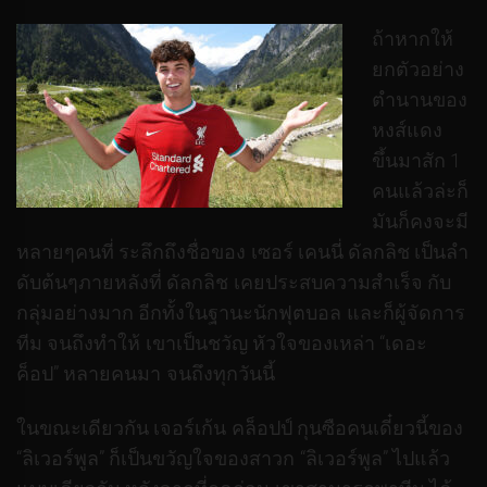
ถ้าหากให้
ยกตัวอย่าง
ตำนานของ
หงส์แดง
ขึ้นมาสัก 1
คนแล้วล่ะก็
มันก็คงจะมี
หลายๆคนที่ ระลึกถึงชื่อของ เซอร์ เคนนี่ ดัลกลิช เป็นลำ
ดับต้นๆภายหลังที่ ดัลกลิช เคยประสบความสำเร็จ กับ
กลุ่มอย่างมาก อีกทั้งในฐานะนักฟุตบอล และก็ผู้จัดการ
ทีม จนถึงทำให้ เขาเป็นชวัญ หัวใจของเหล่า “เดอะ
ค็อป” หลายคนมา จนถึงทุกวันนี้
ในขณะเดียวกัน เจอร์เก้น คล็อปป์ กุนซือคนเดี๋ยวนี้ของ
“ลิเวอร์พูล” ก็เป็นขวัญใจของสาวก “ลิเวอร์พูล” ไปแล้ว