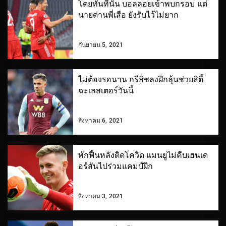
โดยทันทีนั้น บอลลอยเข้าพบกรอบ แต่
นายด่านพี่เสือ ยังรับไว้ไม่ยาก
กันยายน 5, 2021
ไม่ต้องรอนาน กรีลิชลงฝึกลุ้นช่วยสิตี้
ฉะเลสเตอร์วันนี้
สิงหาคม 6, 2021
พักฟื้นหลังติดโควิด แมนยูไม่คีบเฮนเด
อร์สันไปร่วมแคมป์ฝึก
สิงหาคม 3, 2021