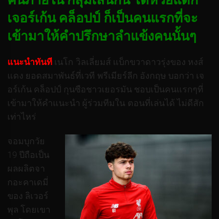
เจอร์เก้น คล็อปป์ ก็เป็นคนแรกที่จะ
เข้ามาให้คำปรึกษาลำแข้งคนนั้นๆ
แนะนำทันที
เนโก วิลเลี่ยมส์ แบ็กขวาดาวรุ่งของ หงส์
แดง ยอดสมาพันธ์ที่เวที พรีเมียร์ลีก อังกฤษ บอกว่า เจ
อร์เก้น คล็อปป์ กุนซือชาวเยอรมัน ชอบเป็นคนแรกๆที่
เข้ามาให้คำแนะนำ ผู้ร่วมทีมใน ตอนที่เล่นได้ ไม่ดีสัก
เท่าไหร่
จอมบุกวัย
19 ปีถือเป็น
ผลผลิตจา
กอะคาเดมี่
ของ ลิเวอร์
พุล โดยเขา