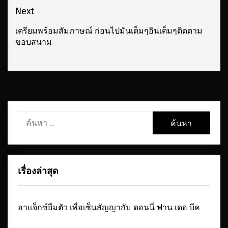
Next
เตรียมพร้อมสัมภาษณ์ ก่อนไปมันเต็มๆอินเต็มๆติดตาม
Next
ขอบสนาม
post:
ค้นหา
สำหรับ:
เรื่องล่าสุด
อาแจ็กซ์ยืมตัว เพื่อเซ็นสัญญากับ ดอนนี่ ฟาน เดอ บีค