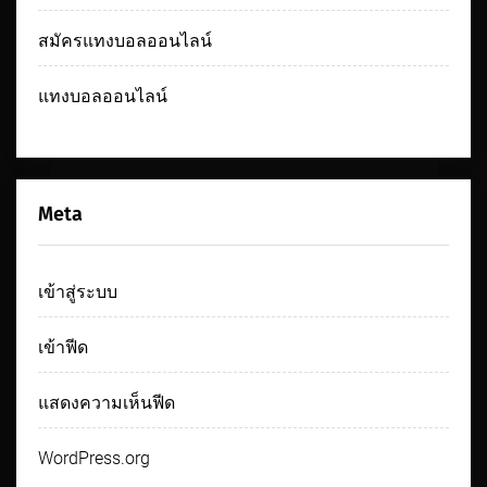
สมัครแทงบอลออนไลน์
แทงบอลออนไลน์
Meta
เข้าสู่ระบบ
เข้าฟีด
แสดงความเห็นฟีด
WordPress.org