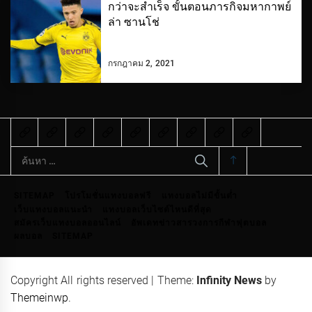
กว่าจะสำเร็จ ขั้นตอนภารกิจมหากาพย์
ล่า ซานโช่
กรกฎาคม 2, 2021
ค้นหา
สำหรับ:
SITEMAP
โปรโมชั่นแทงบอลฟรี
แทงบอลไม่มีขั้นต่ำ
เว็บแทงบอลแนะนำ
แทงบอลเว็บไซต์ไหนดีที่สุด
สมัครเว็บแทงบอลออนไลน์
อัพเดทข่าวสารวงการกีฬาฟุตบอล
ผลบอล
SITEMAP
Copyright All rights reserved
|
Theme:
Infinity News
by
Themeinwp
.