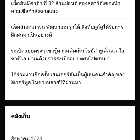
แจ็กสันมีค่าตัว ที่ 32 ล้านปอนด์ สองสตาร์ดังของนิว
คาสเซิ่ลกำลังฉายแสง
แจ็คสันสามารถ พัฒนาเกมรุกได้ สิงห์บลูส์ดูได้รับการ
ฝึกฝนมาเป็นอย่างดี
ระเบิดแบบตรงๆ เขารู้ความคิดเห็นโธมัส ทูเคิ่ลจวกใส่
ซาดิโอ มาเน่ด้วยการระเบิดอย่างตรงไปตรงมา
ได้ร่วมงานอีกครั้ง เฮนเดอร์สันเป็นผู้เล่นคนสำคัญของ
ลิเวอร์พูล ในช่วงหลายปีที่ผ่านมา
คลังเก็บ
สิงหาคม 2023