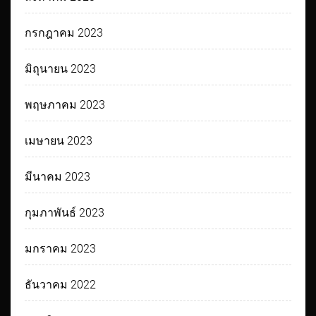
กรกฎาคม 2023
มิถุนายน 2023
พฤษภาคม 2023
เมษายน 2023
มีนาคม 2023
กุมภาพันธ์ 2023
มกราคม 2023
ธันวาคม 2022