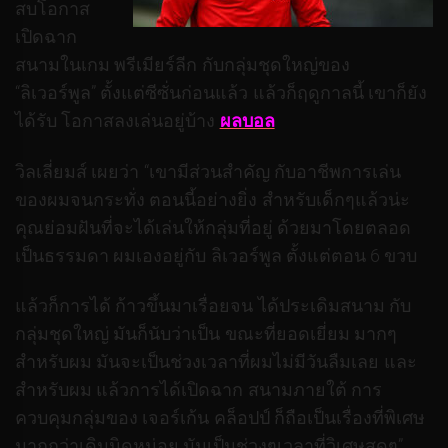
สบโอกาส
เปิดฉาก
สนามในเกม พรีเมียร์ลีก กับกลุ่มชุดใหญ่ของ
“ลิเวอร์พูล” ตั้งแต่ซีซั่นก่อนแล้ว แล้วก็ฤดูกาลนี้ เขาก็ยัง
ได้รับ โอกาสลงเล่นอยู่บ้าง
ผลบอล
วิลเลี่ยมส์ เผยว่า “เขามีส่วนสำคัญ กับอาชีพการเล่น
ของผมจนกระทั่ง ตอนนี้อย่างยิ่ง สำหรับเด็กๆแล้วน่ะ
คุณย่อมฝันที่จะได้เล่นให้กลุ่มที่อยู่ ด้วยมาโดยตลอด
เป็นธรรมดา ผมเองอยู่กับ ลิเวอร์พูล ตั้งแต่ตอน 6 ขวบ
แล้วก็การได้ ก้าวขึ้นมาเรื่อยจน ได้ประเดิมสนาม กับ
กลุ่มชุดใหญ่ มันก็นับว่าเป็น ขณะที่ยอดเยี่ยม มากๆ
สำหรับผม มันจะเป็นช่วงเวลาที่ผมไม่มีวันลืมเลย และ
สำหรับผม แล้วการได้เปิดฉาก สนามภายใต้ การ
ควบคุมกลุ่มของ เจอร์เก้น คล็อปป์ ก็ถือเป็นเรื่องที่พิเศษ
มากกว่าเดิมนิดหน่อย มันเป็นช่วงๆเวลาที่วิเศษสุดๆ”